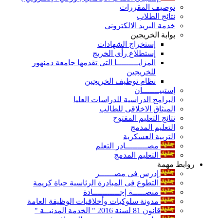
توصيف المقررات
نتائج الطلاب
خدمة البريد الالكترونى
بوابة الخريجين
إستخراج الشهادات
إستطلاع رأى الخريج
المزايـــــــــا التى تقدمها جامعة دمنهور
للخريجين
نظام توظيف الخريجين
إستبيـــــــان
البرامج الدراسية للدراسات العليا
الميثاق الاخلاقى للطالب
نتائج التعليم المفتوح
التعليم المدمج
التربية العسكرية
مصـــــــــادر التعلم
التعليم المدمج
روابط مهمة
إدرس فى مصــــــر
التطوع فى المبادرة الرئاسية حياة كريمة
منصـــــة إجـــــــــــادة
مدونة سلوكيات وأخلاقيات الوظيفة العامة
قانون 81 لسنة 2016 " الخدمة المدنيــة "