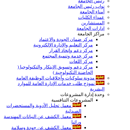
رئيس الجامعة
نواب رئيس الجامعة
أمناء الجامعة
عمداء الكليات
المستشارين
إدارات الجامعة
مراكز الجامعة
مركز ضمان الجودة والاعتماد
مركز التعليم والإدارة الإلكترونية
مركز دعم وإتخاذ القرار
مركز خدمة وتنمية المجتمع
مركز اللغات
مركز دعم وتسويق الإبتكار والتكنولوجيا (
الحاضنة التكنولوجية )
مدونة سلوكيات وأخلاقيات الوظيفة العامة
نموذج طلب خدمات الإدارة العامة للموارد
البشرية
وحدة إدارة المشروعات
المشروعات التنافسية
معمل تحليل الأدوية والمستحضرات
الصيدلية
معمل الكشف عن النباتات المهندسة
وراثيا
معمل الكشف عن جودة وسلامة