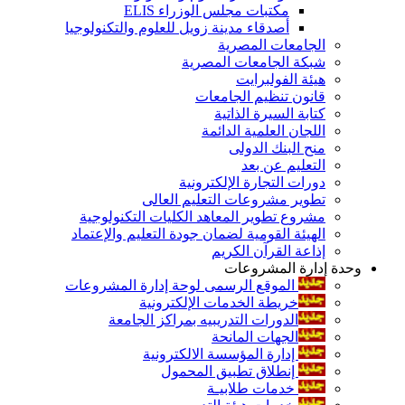
مكتبات مجلس الوزراء ELIS
أصدقاء مدينة زويل للعلوم والتكنولوجيا
الجامعات المصرية
شبكة الجامعات المصرية
هيئة الفولبرايت
قانون تنظيم الجامعات
كتابة السيرة الذاتية
اللجان العلمية الدائمة
منح البنك الدولى
التعليم عن بعد
دورات التجارة الإلكترونية
تطوير مشروعات التعليم العالى
مشروع تطوير المعاهد الكليات التكنولوجية
الهيئة القومية لضمان جودة التعليم والإعتماد
إذاعة القرآن الكريم
وحدة إدارة المشروعات
الموقع الرسمى لوحة إدارة المشروعات
خريطة الخدمات الإلكترونية
الدورات التدريبيه بمراكز الجامعة
الجهات المانحة
إدارة المؤسسة الالكترونية
إنطلاق تطبيق المحمول
خدمات طلابيـة