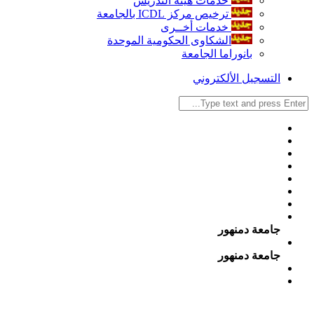
خدمات هيئة التدريس
ترخيص مركز ICDL بالجامعة
خدمات أخــرى
الشكاوى الحكومية الموحدة
بانوراما الجامعة
التسجيل الألكتروني
جامعة دمنهور
جامعة دمنهور