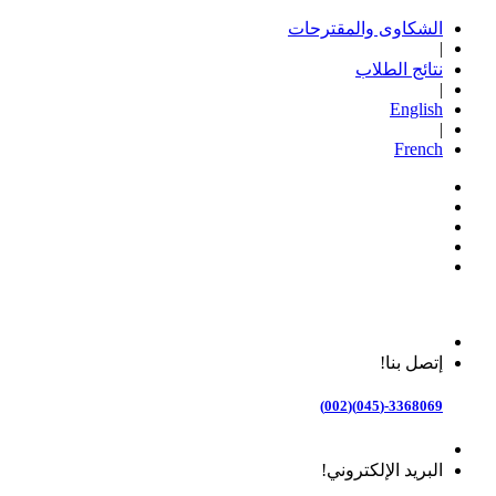
الشكاوى والمقترحات
|
نتائج الطلاب
|
English
|
French
إتصل بنا!
3368069-(045)(002)
البريد الإلكتروني!