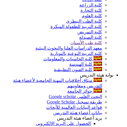
كلية الزراعة
كلية التجارة
كلية العلوم
كلية الطب البيطرى
كلية التربية للطفولة المبكرة
كلية التمريض
كلية الصيدلة
كلية طب الأسنان
معهد الدراسات العليا والبحوث البيئية
كلية التربية النوعية بالنوبارية
كلية الحاسبات والمعلومات
كلية الهندسة
كلية الفنون التطبيقية
بوابة هيئة التدريس
ميثاق أخلاقيات المهنة الجامعية لأعضاء هيئة
التدريس ومعاونيهم
جوائز الجامعة
البحث العلمى Google scholar
طريقة تسجيل Google Scholar
قواعد البيانات العالمية للأبحاث
بيانات أعضاء هيئة التدريس
بريد أعضاء هيئة التدريس
الحصول على البريد الإلكترونى