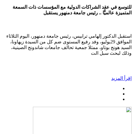
للتوسع في عقد الشراكات الدولية مع المؤسسات ذات السمعة
المتميزة عالميًّا .. رئيس جامعة دمنهور يستقبل
استقبل الدكتور إلهامي ترابيس، رئيس جامعة دمنهور، اليوم الثلاثاء
الموافق 29يوليو، وفد رفيع المستوى ضم كل من السيدة زيهاونا،
السيد هونج بوتاو، ممثلا جمعية تحالف جامعات شاندونج الصينية،
وذلك لبحث سبل الت
إقرأ المزيد