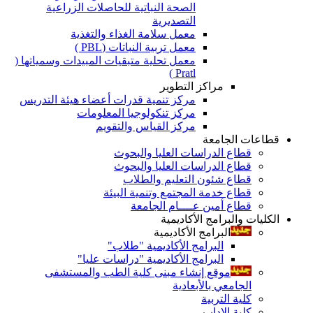
الصحة النباتية للحاصلات الزراعية
التصديرية
معمل سلامة الغذاء والتغذية
معمل تربية النباتات (PBL )
معمل تحلية متبقيات المبيدات وسمياتها (
Pratl )
مراكز التطوير
مركز تنمية قدرات أعضاء هيئة التدريس
مركز تنكولوجيا المعلومات
مركز القياس والتقويم
قطاعات الجامعة
قطاع الدراسات العليا والبحوث
قطاع الدراسات العليا والبحوث
قطاع شئون التعليم والطلاب
قطاع خدمة المجتمع وتنمية البيئة
قطاع أمين عــــام الجامعة
الكليات والبرامج الأكاديمية
البرامج الأكاديمية
البرامج الأكاديمية "طلاب"
البرامج الأكاديمية "دراسات عليا"
موقع إنشاء مبنى كلية الطب والمستشفى
الجامعي بالأبعادية
كلية التربية
كلية الاداب