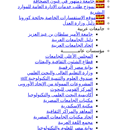
جامعة دمنهور في عيون الصحافة
نموذج طلب خدمات الإدارة العامة للموارد
البشرية
موقع الإستفسارات الخاصة بجائحة كورونا
دليل وزارة العدل
جامعات عربية
جامعة الأمير سلطان بن عبد العزيز
دليل الجامعات العربية
إتحاد الجامعات العربية
مؤسسات عامــــــــــة
المجلس الأعلى للجامعات
قطاع الشئون الثقافية والبعثات
بوابة مصر الرقمية
وزارة التعليم العالى والبحث العلمي
صندوق العلوم والتنمية التكنولوجية stdf
المشروعات الممولة من الإتحاد الأوروبى
المركز القومى للبحوث
أكاديمية البحث العلمى والتكنولوجيا
مكتبات الجامعات المصرية
مكتبة الإسكندرية
المعاهد والمراكز الثقافية
إتحاد مكتبات الجامعات المصرية
مجمع اللغة العربية
بوابة مصر للعلوم والتكتولوجيا