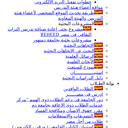
خطوات تفعيل البريد الإلكترونى
مواقع أعضاء هيئة التدريس
طريقة تحديث الموقع الشخصي لأعضاء هيئة
التدريس والهيئة المعاونة
المشروعات البحثية
مشروع بحثى إعادة صياغة تدريس التراث
الثقافى فى مصر REHEED
مشروعات بحثية بجامعة دمنهور
الإتجاهات البحثية
البحث عن الإتجاهات البحثية
الرسائل العلمية
الأبحاث العلمية
نموذج للمبتعث
إستبيـــــــــــــان
دليل الدراسات البحثية
بوابة الطـلاب
الطلاب الوافدين
إدرس فى مصــــــر
دور الجامعة فى دعم الطلاب ذوى الهمم "مركز
خدمات الطلاب ذوى الإعاقة بجامعة دم
مقرر حقوق الإنسان ومكافحة الفساد
التصديقات والاستعلامات
طلاب من أجل مصر
إستبيان الكتاب الجامعي ( ورقي ، إلكتروني )