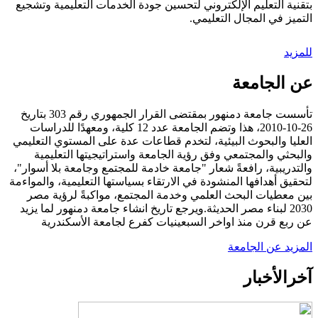
بتقنية التعليم الإلكتروني لتحسين جودة الخدمات التعليمية وتشجيع
التميز في المجال التعليمي.
للمزيد
عن الجامعة
تأسست جامعة دمنهور بمقتضى القرار الجمهوري رقم 303 بتاريخ
26-10-2010، هذا وتضم الجامعة عدد 12 كلية، ومعهدًا للدراسات
العليا والبحوث البيئية، لتخدم قطاعات عدة على المستوي التعليمي
والبحثي والمجتمعي وفق رؤية الجامعة واستراتيجيتها التعليمية
والتدريبية، رافعةً شعار "جامعة خادمة للمجتمع وجامعة بلا أسوار"،
لتحقيق أهدافها المنشودة في الارتقاء بسياستها التعليمية، والمواءمة
بين معطيات البحث العلمي وخدمة المجتمع، مواكبةً لرؤية مصر
2030 لبناء مصر الحديثة.ويرجع تاريخ انشاء جامعة دمنهور لما يزيد
عن ربع قرن منذ اواخر السبعينيات كفرع لجامعة الأسكندرية
المزيد عن الجامعة
آخر
الأخبار