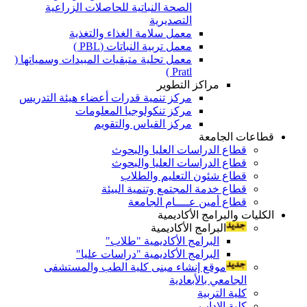
الصحة النباتية للحاصلات الزراعية
التصديرية
معمل سلامة الغذاء والتغذية
معمل تربية النباتات (PBL )
معمل تحلية متبقيات المبيدات وسمياتها (
Pratl )
مراكز التطوير
مركز تنمية قدرات أعضاء هيئة التدريس
مركز تنكولوجيا المعلومات
مركز القياس والتقويم
قطاعات الجامعة
قطاع الدراسات العليا والبحوث
قطاع الدراسات العليا والبحوث
قطاع شئون التعليم والطلاب
قطاع خدمة المجتمع وتنمية البيئة
قطاع أمين عــــام الجامعة
الكليات والبرامج الأكاديمية
البرامج الأكاديمية
البرامج الأكاديمية "طلاب"
البرامج الأكاديمية "دراسات عليا"
موقع إنشاء مبنى كلية الطب والمستشفى
الجامعي بالأبعادية
كلية التربية
كلية الاداب