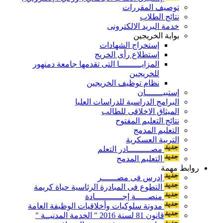
توصيف المقررات
نتائج الطلاب
خدمة البريد الالكترونى
بوابة الخريجين
إستخراج الشهادات
إستطلاع رأى الخريج
المزايـــــــــا التى تقدمها جامعة دمنهور
للخريجين
نظام توظيف الخريجين
إستبيـــــــان
البرامج الدراسية للدراسات العليا
الميثاق الاخلاقى للطالب
نتائج التعليم المفتوح
التعليم المدمج
التربية العسكرية
مصـــــــــادر التعلم
التعليم المدمج
روابط مهمة
إدرس فى مصــــــر
التطوع فى المبادرة الرئاسية حياة كريمة
منصـــــة إجـــــــــــادة
مدونة سلوكيات وأخلاقيات الوظيفة العامة
قانون 81 لسنة 2016 " الخدمة المدنيــة "