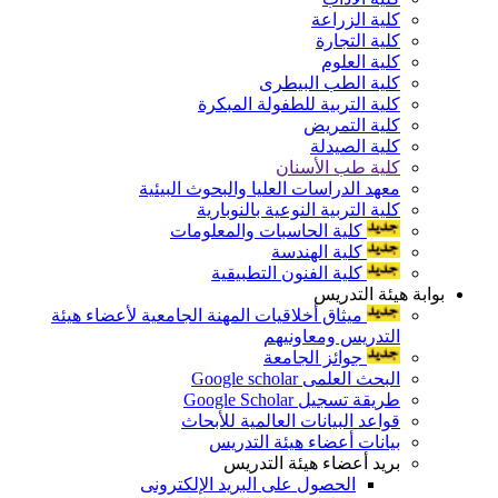
كلية الزراعة
كلية التجارة
كلية العلوم
كلية الطب البيطرى
كلية التربية للطفولة المبكرة
كلية التمريض
كلية الصيدلة
كلية طب الأسنان
معهد الدراسات العليا والبحوث البيئية
كلية التربية النوعية بالنوبارية
كلية الحاسبات والمعلومات
كلية الهندسة
كلية الفنون التطبيقية
بوابة هيئة التدريس
ميثاق أخلاقيات المهنة الجامعية لأعضاء هيئة
التدريس ومعاونيهم
جوائز الجامعة
البحث العلمى Google scholar
طريقة تسجيل Google Scholar
قواعد البيانات العالمية للأبحاث
بيانات أعضاء هيئة التدريس
بريد أعضاء هيئة التدريس
الحصول على البريد الإلكترونى