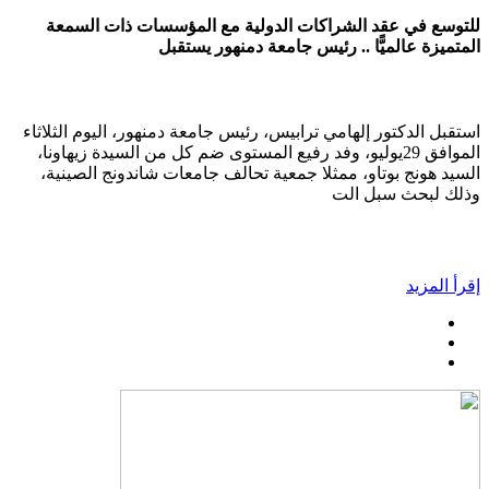
للتوسع في عقد الشراكات الدولية مع المؤسسات ذات السمعة
المتميزة عالميًّا .. رئيس جامعة دمنهور يستقبل
استقبل الدكتور إلهامي ترابيس، رئيس جامعة دمنهور، اليوم الثلاثاء
الموافق 29يوليو، وفد رفيع المستوى ضم كل من السيدة زيهاونا،
السيد هونج بوتاو، ممثلا جمعية تحالف جامعات شاندونج الصينية،
وذلك لبحث سبل الت
إقرأ المزيد