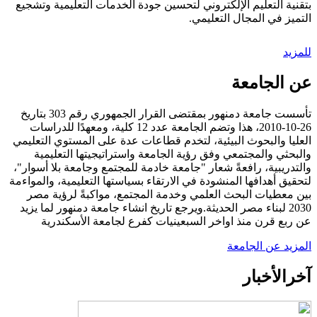
بتقنية التعليم الإلكتروني لتحسين جودة الخدمات التعليمية وتشجيع
التميز في المجال التعليمي.
للمزيد
عن الجامعة
تأسست جامعة دمنهور بمقتضى القرار الجمهوري رقم 303 بتاريخ
26-10-2010، هذا وتضم الجامعة عدد 12 كلية، ومعهدًا للدراسات
العليا والبحوث البيئية، لتخدم قطاعات عدة على المستوي التعليمي
والبحثي والمجتمعي وفق رؤية الجامعة واستراتيجيتها التعليمية
والتدريبية، رافعةً شعار "جامعة خادمة للمجتمع وجامعة بلا أسوار"،
لتحقيق أهدافها المنشودة في الارتقاء بسياستها التعليمية، والمواءمة
بين معطيات البحث العلمي وخدمة المجتمع، مواكبةً لرؤية مصر
2030 لبناء مصر الحديثة.ويرجع تاريخ انشاء جامعة دمنهور لما يزيد
عن ربع قرن منذ اواخر السبعينيات كفرع لجامعة الأسكندرية
المزيد عن الجامعة
آخر
الأخبار