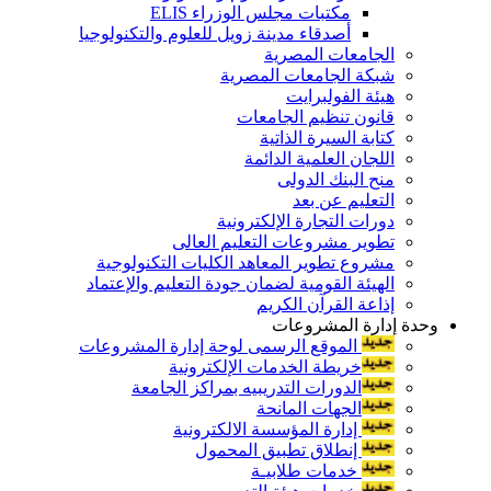
مكتبات مجلس الوزراء ELIS
أصدقاء مدينة زويل للعلوم والتكنولوجيا
الجامعات المصرية
شبكة الجامعات المصرية
هيئة الفولبرايت
قانون تنظيم الجامعات
كتابة السيرة الذاتية
اللجان العلمية الدائمة
منح البنك الدولى
التعليم عن بعد
دورات التجارة الإلكترونية
تطوير مشروعات التعليم العالى
مشروع تطوير المعاهد الكليات التكنولوجية
الهيئة القومية لضمان جودة التعليم والإعتماد
إذاعة القرآن الكريم
وحدة إدارة المشروعات
الموقع الرسمى لوحة إدارة المشروعات
خريطة الخدمات الإلكترونية
الدورات التدريبيه بمراكز الجامعة
الجهات المانحة
إدارة المؤسسة الالكترونية
إنطلاق تطبيق المحمول
خدمات طلابيـة