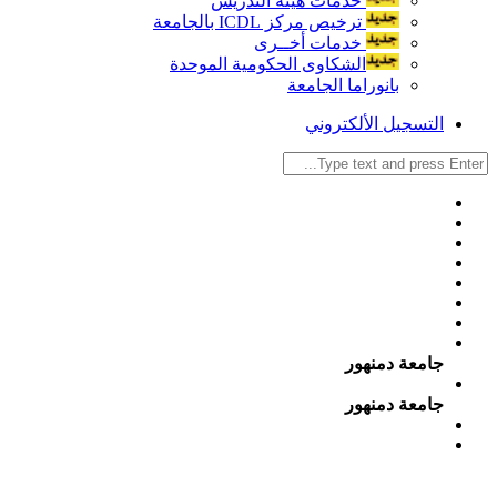
خدمات هيئة التدريس
ترخيص مركز ICDL بالجامعة
خدمات أخــرى
الشكاوى الحكومية الموحدة
بانوراما الجامعة
التسجيل الألكتروني
جامعة دمنهور
جامعة دمنهور