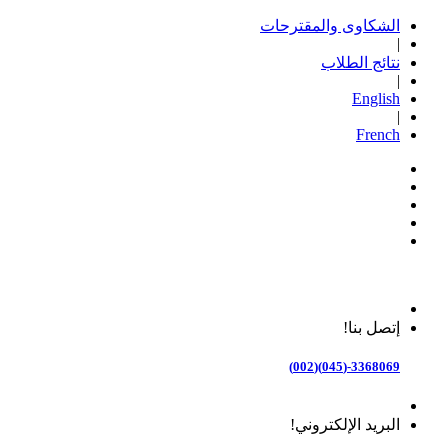
الشكاوى والمقترحات
|
نتائج الطلاب
|
English
|
French
إتصل بنا!
3368069-(045)(002)
البريد الإلكتروني!