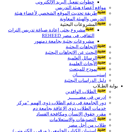
خطوات تفعيل البريد الإلكترونى
مواقع أعضاء هيئة التدريس
طريقة تحديث الموقع الشخصي لأعضاء هيئة
التدريس والهيئة المعاونة
المشروعات البحثية
مشروع بحثى إعادة صياغة تدريس التراث
الثقافى فى مصر REHEED
مشروعات بحثية بجامعة دمنهور
الإتجاهات البحثية
البحث عن الإتجاهات البحثية
الرسائل العلمية
الأبحاث العلمية
نموذج للمبتعث
إستبيـــــــــــــان
دليل الدراسات البحثية
بوابة الطـلاب
الطلاب الوافدين
إدرس فى مصــــــر
دور الجامعة فى دعم الطلاب ذوى الهمم "مركز
خدمات الطلاب ذوى الإعاقة بجامعة دم
مقرر حقوق الإنسان ومكافحة الفساد
التصديقات والاستعلامات
طلاب من أجل مصر
إستبيان الكتاب الجامعي ( ورقي ، إلكتروني )