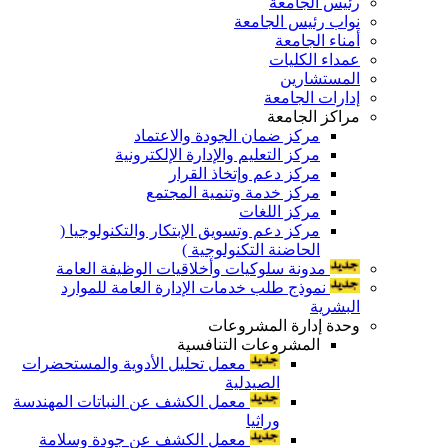
رئيس الجامعة
نواب رئيس الجامعة
أمناء الجامعة
عمداء الكليات
المستشارين
إدارات الجامعة
مراكز الجامعة
مركز ضمان الجودة والاعتماد
مركز التعليم والإدارة الإلكترونية
مركز دعم وإتخاذ القرار
مركز خدمة وتنمية المجتمع
مركز اللغات
مركز دعم وتسويق الإبتكار والتكنولوجيا (
الحاضنة التكنولوجية )
مدونة سلوكيات وأخلاقيات الوظيفة العامة
نموذج طلب خدمات الإدارة العامة للموارد
البشرية
وحدة إدارة المشروعات
المشروعات التنافسية
معمل تحليل الأدوية والمستحضرات
الصيدلية
معمل الكشف عن النباتات المهندسة
وراثيا
معمل الكشف عن جودة وسلامة