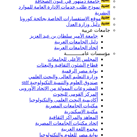
جامعة دمنهور في عيون الصحافة
نموذج طلب خدمات الإدارة العامة للموارد
البشرية
موقع الإستفسارات الخاصة بجائحة كورونا
دليل وزارة العدل
جامعات عربية
جامعة الأمير سلطان بن عبد العزيز
دليل الجامعات العربية
إتحاد الجامعات العربية
مؤسسات عامــــــــــة
المجلس الأعلى للجامعات
قطاع الشئون الثقافية والبعثات
بوابة مصر الرقمية
وزارة التعليم العالى والبحث العلمي
صندوق العلوم والتنمية التكنولوجية stdf
المشروعات الممولة من الإتحاد الأوروبى
المركز القومى للبحوث
أكاديمية البحث العلمى والتكنولوجيا
مكتبات الجامعات المصرية
مكتبة الإسكندرية
المعاهد والمراكز الثقافية
إتحاد مكتبات الجامعات المصرية
مجمع اللغة العربية
بوابة مصر للعلوم والتكتولوجيا