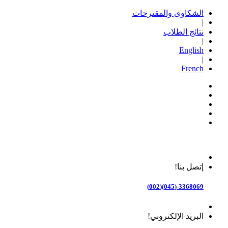
الشكاوى والمقترحات
|
نتائج الطلاب
|
English
|
French
إتصل بنا!
3368069-(045)(002)
البريد الإلكتروني!