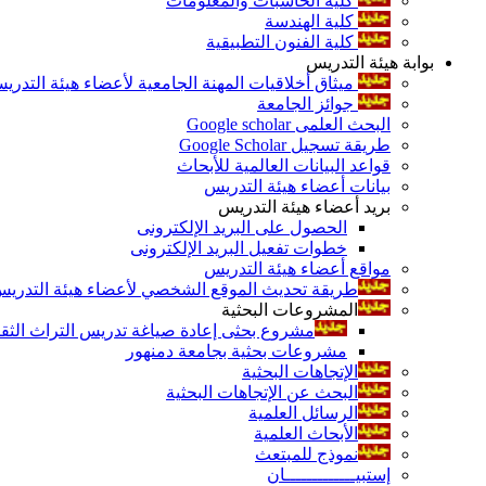
كلية الحاسبات والمعلومات
كلية الهندسة
كلية الفنون التطبيقية
بوابة هيئة التدريس
ميثاق أخلاقيات المهنة الجامعية لأعضاء هيئة التدري
جوائز الجامعة
البحث العلمى Google scholar
طريقة تسجيل Google Scholar
قواعد البيانات العالمية للأبحاث
بيانات أعضاء هيئة التدريس
بريد أعضاء هيئة التدريس
الحصول على البريد الإلكترونى
خطوات تفعيل البريد الإلكترونى
مواقع أعضاء هيئة التدريس
طريقة تحديث الموقع الشخصي لأعضاء هيئة التدريس و
المشروعات البحثية
مشروع بحثى إعادة صياغة تدريس التراث الثقافى 
مشروعات بحثية بجامعة دمنهور
الإتجاهات البحثية
البحث عن الإتجاهات البحثية
الرسائل العلمية
الأبحاث العلمية
نموذج للمبتعث
إستبيـــــــــــــان