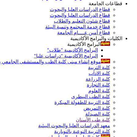
قطاعات الجامعة
قطاع الدراسات العليا والبحوث
قطاع الدراسات العليا والبحوث
قطاع شئون التعليم والطلاب
قطاع خدمة المجتمع وتنمية البيئة
قطاع أمين عــــام الجامعة
الكليات والبرامج الأكاديمية
البرامج الأكاديمية
البرامج الأكاديمية "طلاب"
البرامج الأكاديمية "دراسات عليا"
موقع إنشاء مبنى كلية الطب والمستشفى الجامعي بال
كلية التربية
كلية الاداب
كلية الزراعة
كلية التجارة
كلية العلوم
كلية الطب البيطرى
كلية التربية للطفولة المبكرة
كلية التمريض
كلية الصيدلة
كلية طب الأسنان
معهد الدراسات العليا والبحوث البيئية
كلية التربية النوعية بالنوبارية