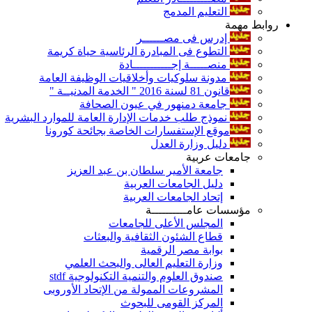
التعليم المدمج
روابط مهمة
إدرس فى مصــــــر
التطوع فى المبادرة الرئاسية حياة كريمة
منصـــــة إجـــــــــــادة
مدونة سلوكيات وأخلاقيات الوظيفة العامة
قانون 81 لسنة 2016 " الخدمة المدنيــة "
جامعة دمنهور في عيون الصحافة
نموذج طلب خدمات الإدارة العامة للموارد البشرية
موقع الإستفسارات الخاصة بجائحة كورونا
دليل وزارة العدل
جامعات عربية
جامعة الأمير سلطان بن عبد العزيز
دليل الجامعات العربية
إتحاد الجامعات العربية
مؤسسات عامــــــــــة
المجلس الأعلى للجامعات
قطاع الشئون الثقافية والبعثات
بوابة مصر الرقمية
وزارة التعليم العالى والبحث العلمي
صندوق العلوم والتنمية التكنولوجية stdf
المشروعات الممولة من الإتحاد الأوروبى
المركز القومى للبحوث