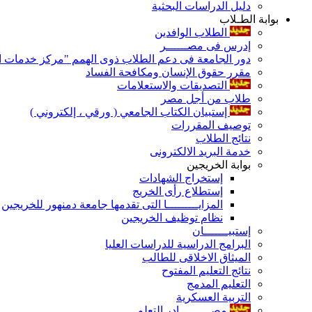
دليل الدراسات البحثية
بوابة الطـلاب
الطلاب الوافدين
إدرس فى مصــــــر
دور الجامعة فى دعم الطلاب ذوى الهمم "مركز خدمات ال
مقرر حقوق الإنسان ومكافحة الفساد
التصديقات والاستعلامات
طلاب من أجل مصر
إستبيان الكتاب الجامعي ( ورقي ، إلكتروني )
توصيف المقررات
نتائج الطلاب
خدمة البريد الالكترونى
بوابة الخريجين
إستخراج الشهادات
إستطلاع رأى الخريج
المزايـــــــــا التى تقدمها جامعة دمنهور للخريجين
نظام توظيف الخريجين
إستبيـــــــان
البرامج الدراسية للدراسات العليا
الميثاق الاخلاقى للطالب
نتائج التعليم المفتوح
التعليم المدمج
التربية العسكرية
مصـــــــــادر التعلم