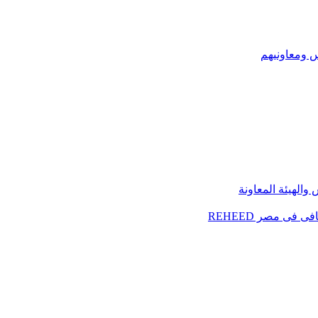
س ومعاونيهم
الهيئة المعاونة
فى مصر REHEED