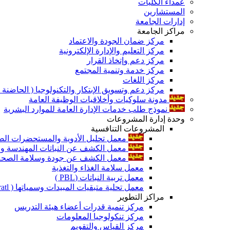
عمداء الكليات
المستشارين
إدارات الجامعة
مراكز الجامعة
مركز ضمان الجودة والاعتماد
مركز التعليم والإدارة الإلكترونية
مركز دعم وإتخاذ القرار
مركز خدمة وتنمية المجتمع
مركز اللغات
مركز دعم وتسويق الإبتكار والتكنولوجيا ( الحاضنة ا
مدونة سلوكيات وأخلاقيات الوظيفة العامة
نموذج طلب خدمات الإدارة العامة للموارد البشرية
وحدة إدارة المشروعات
المشروعات التنافسية
معمل تحليل الأدوية والمستحضرات الص
معمل الكشف عن النباتات المهندسة ورا
معمل الكشف عن جودة وسلامة الصحة الن
معمل سلامة الغذاء والتغذية
معمل تربية النباتات (PBL )
معمل تحلية متبقيات المبيدات وسمياتها ( Pratl )
مراكز التطوير
مركز تنمية قدرات أعضاء هيئة التدريس
مركز تنكولوجيا المعلومات
مركز القياس والتقويم