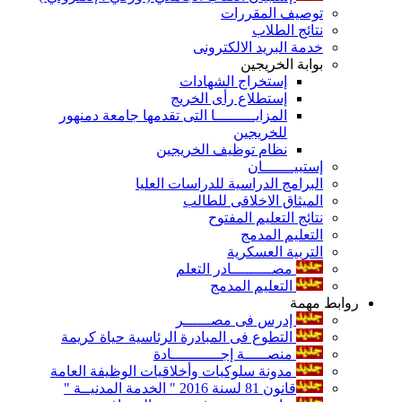
توصيف المقررات
نتائج الطلاب
خدمة البريد الالكترونى
بوابة الخريجين
إستخراج الشهادات
إستطلاع رأى الخريج
المزايـــــــــا التى تقدمها جامعة دمنهور
للخريجين
نظام توظيف الخريجين
إستبيـــــــان
البرامج الدراسية للدراسات العليا
الميثاق الاخلاقى للطالب
نتائج التعليم المفتوح
التعليم المدمج
التربية العسكرية
مصـــــــــادر التعلم
التعليم المدمج
روابط مهمة
إدرس فى مصــــــر
التطوع فى المبادرة الرئاسية حياة كريمة
منصـــــة إجـــــــــــادة
مدونة سلوكيات وأخلاقيات الوظيفة العامة
قانون 81 لسنة 2016 " الخدمة المدنيــة "