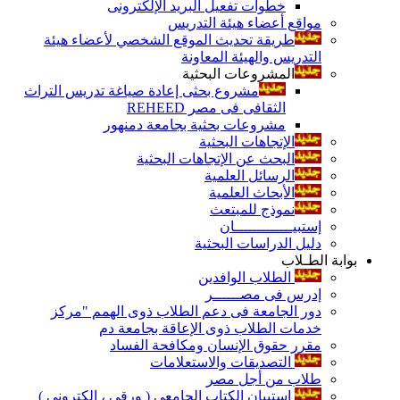
خطوات تفعيل البريد الإلكترونى
مواقع أعضاء هيئة التدريس
طريقة تحديث الموقع الشخصي لأعضاء هيئة
التدريس والهيئة المعاونة
المشروعات البحثية
مشروع بحثى إعادة صياغة تدريس التراث
الثقافى فى مصر REHEED
مشروعات بحثية بجامعة دمنهور
الإتجاهات البحثية
البحث عن الإتجاهات البحثية
الرسائل العلمية
الأبحاث العلمية
نموذج للمبتعث
إستبيـــــــــــــان
دليل الدراسات البحثية
بوابة الطـلاب
الطلاب الوافدين
إدرس فى مصــــــر
دور الجامعة فى دعم الطلاب ذوى الهمم "مركز
خدمات الطلاب ذوى الإعاقة بجامعة دم
مقرر حقوق الإنسان ومكافحة الفساد
التصديقات والاستعلامات
طلاب من أجل مصر
إستبيان الكتاب الجامعي ( ورقي ، إلكتروني )