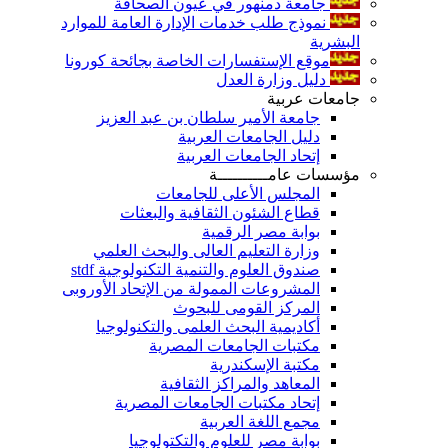
جامعة دمنهور في عيون الصحافة
نموذج طلب خدمات الإدارة العامة للموارد
البشرية
موقع الإستفسارات الخاصة بجائحة كورونا
دليل وزارة العدل
جامعات عربية
جامعة الأمير سلطان بن عبد العزيز
دليل الجامعات العربية
إتحاد الجامعات العربية
مؤسسات عامــــــــــة
المجلس الأعلى للجامعات
قطاع الشئون الثقافية والبعثات
بوابة مصر الرقمية
وزارة التعليم العالى والبحث العلمي
صندوق العلوم والتنمية التكنولوجية stdf
المشروعات الممولة من الإتحاد الأوروبى
المركز القومى للبحوث
أكاديمية البحث العلمى والتكنولوجيا
مكتبات الجامعات المصرية
مكتبة الإسكندرية
المعاهد والمراكز الثقافية
إتحاد مكتبات الجامعات المصرية
مجمع اللغة العربية
بوابة مصر للعلوم والتكتولوجيا