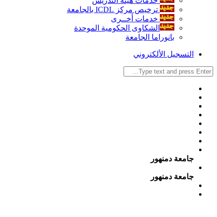
خدمات هيئة التدريس
ترخيص مركز ICDL بالجامعة
خدمات أخــرى
الشكاوى الحكومية الموحدة
بانوراما الجامعة
التسجيل الألكتروني
جامعة دمنهور
جامعة دمنهور