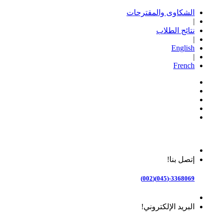
الشكاوى والمقترحات
|
نتائج الطلاب
|
English
|
French
إتصل بنا!
3368069-(045)(002)
البريد الإلكتروني!