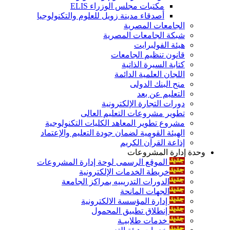
مكتبات مجلس الوزراء ELIS
أصدقاء مدينة زويل للعلوم والتكنولوجيا
الجامعات المصرية
شبكة الجامعات المصرية
هيئة الفولبرايت
قانون تنظيم الجامعات
كتابة السيرة الذاتية
اللجان العلمية الدائمة
منح البنك الدولى
التعليم عن بعد
دورات التجارة الإلكترونية
تطوير مشروعات التعليم العالى
مشروع تطوير المعاهد الكليات التكنولوجية
الهيئة القومية لضمان جودة التعليم والإعتماد
إذاعة القرآن الكريم
وحدة إدارة المشروعات
الموقع الرسمى لوحة إدارة المشروعات
خريطة الخدمات الإلكترونية
الدورات التدريبيه بمراكز الجامعة
الجهات المانحة
إدارة المؤسسة الالكترونية
إنطلاق تطبيق المحمول
خدمات طلابيـة