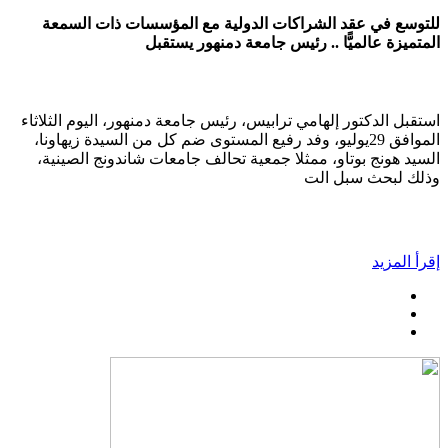
للتوسع في عقد الشراكات الدولية مع المؤسسات ذات السمعة
المتميزة عالميًّا .. رئيس جامعة دمنهور يستقبل
استقبل الدكتور إلهامي ترابيس، رئيس جامعة دمنهور، اليوم الثلاثاء
الموافق 29يوليو، وفد رفيع المستوى ضم كل من السيدة زيهاونا،
السيد هونج بوتاو، ممثلا جمعية تحالف جامعات شاندونج الصينية،
وذلك لبحث سبل الت
إقرأ المزيد