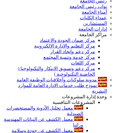
رئيس الجامعة
نواب رئيس الجامعة
أمناء الجامعة
عمداء الكليات
المستشارين
إدارات الجامعة
مراكز الجامعة
مركز ضمان الجودة والاعتماد
مركز التعليم والإدارة الإلكترونية
مركز دعم وإتخاذ القرار
مركز خدمة وتنمية المجتمع
مركز اللغات
مركز دعم وتسويق الإبتكار والتكنولوجيا (
الحاضنة التكنولوجية )
مدونة سلوكيات وأخلاقيات الوظيفة العامة
نموذج طلب خدمات الإدارة العامة للموارد
البشرية
وحدة إدارة المشروعات
المشروعات التنافسية
معمل تحليل الأدوية والمستحضرات
الصيدلية
معمل الكشف عن النباتات المهندسة
وراثيا
معمل الكشف عن جودة وسلامة