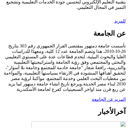
بتقنية التعليم الإلكتروني لتحسين جودة الخدمات التعليمية وتشجيع
التميز في المجال التعليمي.
للمزيد
عن الجامعة
تأسست جامعة دمنهور بمقتضى القرار الجمهوري رقم 303 بتاريخ
26-10-2010، هذا وتضم الجامعة عدد 12 كلية، ومعهدًا للدراسات
العليا والبحوث البيئية، لتخدم قطاعات عدة على المستوي التعليمي
والبحثي والمجتمعي وفق رؤية الجامعة واستراتيجيتها التعليمية
والتدريبية، رافعةً شعار "جامعة خادمة للمجتمع وجامعة بلا أسوار"،
لتحقيق أهدافها المنشودة في الارتقاء بسياستها التعليمية، والمواءمة
بين معطيات البحث العلمي وخدمة المجتمع، مواكبةً لرؤية مصر
2030 لبناء مصر الحديثة.ويرجع تاريخ انشاء جامعة دمنهور لما يزيد
عن ربع قرن منذ اواخر السبعينيات كفرع لجامعة الأسكندرية
المزيد عن الجامعة
آخر
الأخبار