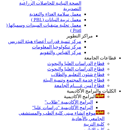
الصحة النباتية للحاصلات الزراعية
التصديرية
معمل سلامة الغذاء والتغذية
معمل تربية النباتات (PBL )
معمل تحلية متبقيات المبيدات وسمياتها (
Pratl )
مراكز التطوير
مركز تنمية قدرات أعضاء هيئة التدريس
مركز تنكولوجيا المعلومات
مركز القياس والتقويم
قطاعات الجامعة
قطاع الدراسات العليا والبحوث
قطاع الدراسات العليا والبحوث
قطاع شئون التعليم والطلاب
قطاع خدمة المجتمع وتنمية البيئة
قطاع أمين عــــام الجامعة
الكليات والبرامج الأكاديمية
البرامج الأكاديمية
البرامج الأكاديمية "طلاب"
البرامج الأكاديمية "دراسات عليا"
موقع إنشاء مبنى كلية الطب والمستشفى
الجامعي بالأبعادية
كلية التربية
كلية الاداب