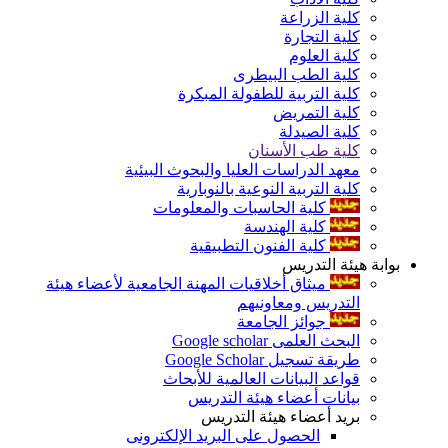
كلية الزراعة
كلية التجارة
كلية العلوم
كلية الطب البيطرى
كلية التربية للطفولة المبكرة
كلية التمريض
كلية الصيدلة
كلية طب الأسنان
معهد الدراسات العليا والبحوث البيئية
كلية التربية النوعية بالنوبارية
كلية الحاسبات والمعلومات
كلية الهندسة
كلية الفنون التطبيقية
بوابة هيئة التدريس
ميثاق أخلاقيات المهنة الجامعية لأعضاء هيئة
التدريس ومعاونيهم
جوائز الجامعة
البحث العلمى Google scholar
طريقة تسجيل Google Scholar
قواعد البيانات العالمية للأبحاث
بيانات أعضاء هيئة التدريس
بريد أعضاء هيئة التدريس
الحصول على البريد الإلكترونى