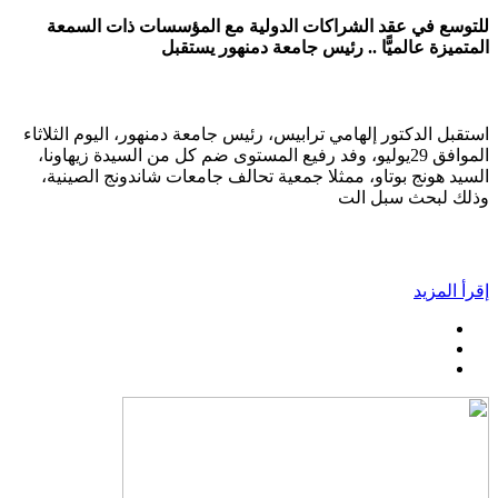
للتوسع في عقد الشراكات الدولية مع المؤسسات ذات السمعة
المتميزة عالميًّا .. رئيس جامعة دمنهور يستقبل
استقبل الدكتور إلهامي ترابيس، رئيس جامعة دمنهور، اليوم الثلاثاء
الموافق 29يوليو، وفد رفيع المستوى ضم كل من السيدة زيهاونا،
السيد هونج بوتاو، ممثلا جمعية تحالف جامعات شاندونج الصينية،
وذلك لبحث سبل الت
إقرأ المزيد