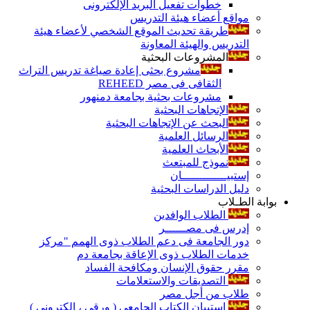
خطوات تفعيل البريد الإلكترونى
مواقع أعضاء هيئة التدريس
طريقة تحديث الموقع الشخصي لأعضاء هيئة
التدريس والهيئة المعاونة
المشروعات البحثية
مشروع بحثى إعادة صياغة تدريس التراث
الثقافى فى مصر REHEED
مشروعات بحثية بجامعة دمنهور
الإتجاهات البحثية
البحث عن الإتجاهات البحثية
الرسائل العلمية
الأبحاث العلمية
نموذج للمبتعث
إستبيـــــــــــــان
دليل الدراسات البحثية
بوابة الطـلاب
الطلاب الوافدين
إدرس فى مصــــــر
دور الجامعة فى دعم الطلاب ذوى الهمم "مركز
خدمات الطلاب ذوى الإعاقة بجامعة دم
مقرر حقوق الإنسان ومكافحة الفساد
التصديقات والاستعلامات
طلاب من أجل مصر
إستبيان الكتاب الجامعي ( ورقي ، إلكتروني )