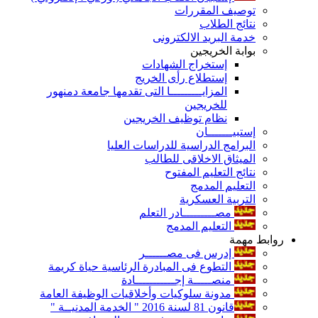
توصيف المقررات
نتائج الطلاب
خدمة البريد الالكترونى
بوابة الخريجين
إستخراج الشهادات
إستطلاع رأى الخريج
المزايـــــــــا التى تقدمها جامعة دمنهور
للخريجين
نظام توظيف الخريجين
إستبيـــــــان
البرامج الدراسية للدراسات العليا
الميثاق الاخلاقى للطالب
نتائج التعليم المفتوح
التعليم المدمج
التربية العسكرية
مصـــــــــادر التعلم
التعليم المدمج
روابط مهمة
إدرس فى مصــــــر
التطوع فى المبادرة الرئاسية حياة كريمة
منصـــــة إجـــــــــــادة
مدونة سلوكيات وأخلاقيات الوظيفة العامة
قانون 81 لسنة 2016 " الخدمة المدنيــة "