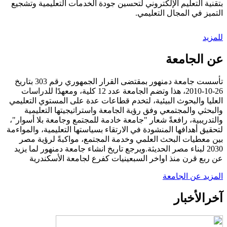
بتقنية التعليم الإلكتروني لتحسين جودة الخدمات التعليمية وتشجيع
التميز في المجال التعليمي.
للمزيد
عن الجامعة
تأسست جامعة دمنهور بمقتضى القرار الجمهوري رقم 303 بتاريخ
26-10-2010، هذا وتضم الجامعة عدد 12 كلية، ومعهدًا للدراسات
العليا والبحوث البيئية، لتخدم قطاعات عدة على المستوي التعليمي
والبحثي والمجتمعي وفق رؤية الجامعة واستراتيجيتها التعليمية
والتدريبية، رافعةً شعار "جامعة خادمة للمجتمع وجامعة بلا أسوار"،
لتحقيق أهدافها المنشودة في الارتقاء بسياستها التعليمية، والمواءمة
بين معطيات البحث العلمي وخدمة المجتمع، مواكبةً لرؤية مصر
2030 لبناء مصر الحديثة.ويرجع تاريخ انشاء جامعة دمنهور لما يزيد
عن ربع قرن منذ اواخر السبعينيات كفرع لجامعة الأسكندرية
المزيد عن الجامعة
آخر
الأخبار