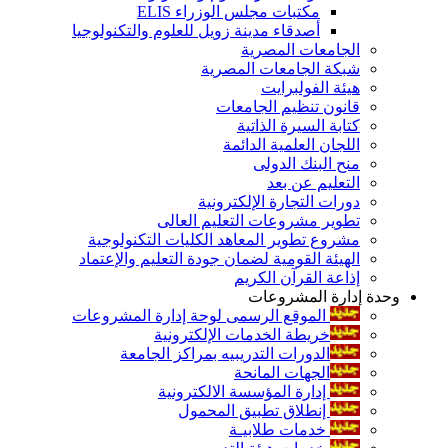
مكتبات مجلس الوزراء ELIS
أصدقاء مدينة زويل للعلوم والتكنولوجيا
الجامعات المصرية
شبكة الجامعات المصرية
هيئة الفولبرايت
قانون تنظيم الجامعات
كتابة السيرة الذاتية
اللجان العلمية الدائمة
منح البنك الدولى
التعليم عن بعد
دورات التجارة الإلكترونية
تطوير مشروعات التعليم العالى
مشروع تطوير المعاهد الكليات التكنولوجية
الهيئة القومية لضمان جودة التعليم والإعتماد
إذاعة القرآن الكريم
وحدة إدارة المشروعات
الموقع الرسمى لوحة إدارة المشروعات
خريطة الخدمات الإلكترونية
الدورات التدريبيه بمراكز الجامعة
الجهات المانحة
إدارة المؤسسة الالكترونية
إنطلاق تطبيق المحمول
خدمات طلابيـة