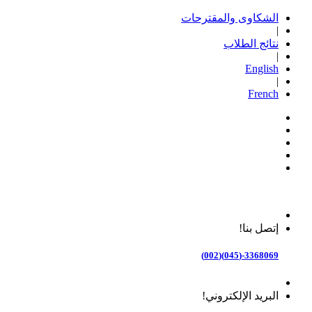
الشكاوى والمقترحات
|
نتائج الطلاب
|
English
|
French
إتصل بنا!
3368069-(045)(002)
البريد الإلكتروني!