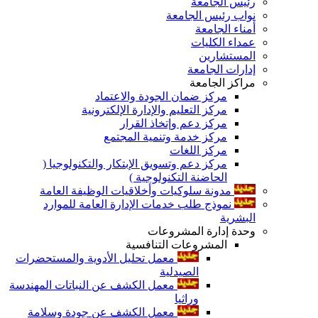
رئيس الجامعة
نواب رئيس الجامعة
أمناء الجامعة
عمداء الكليات
المستشارين
إدارات الجامعة
مراكز الجامعة
مركز ضمان الجودة والاعتماد
مركز التعليم والإدارة الإلكترونية
مركز دعم وإتخاذ القرار
مركز خدمة وتنمية المجتمع
مركز اللغات
مركز دعم وتسويق الإبتكار والتكنولوجيا (
الحاضنة التكنولوجية )
مدونة سلوكيات وأخلاقيات الوظيفة العامة
نموذج طلب خدمات الإدارة العامة للموارد
البشرية
وحدة إدارة المشروعات
المشروعات التنافسية
معمل تحليل الأدوية والمستحضرات
الصيدلية
معمل الكشف عن النباتات المهندسة
وراثيا
معمل الكشف عن جودة وسلامة