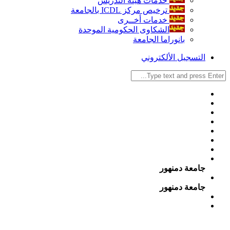
خدمات هيئة التدريس
ترخيص مركز ICDL بالجامعة
خدمات أخــرى
الشكاوى الحكومية الموحدة
بانوراما الجامعة
التسجيل الألكتروني
جامعة دمنهور
جامعة دمنهور