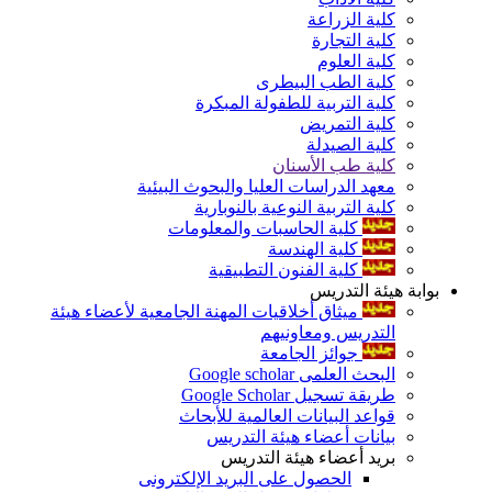
كلية الزراعة
كلية التجارة
كلية العلوم
كلية الطب البيطرى
كلية التربية للطفولة المبكرة
كلية التمريض
كلية الصيدلة
كلية طب الأسنان
معهد الدراسات العليا والبحوث البيئية
كلية التربية النوعية بالنوبارية
كلية الحاسبات والمعلومات
كلية الهندسة
كلية الفنون التطبيقية
بوابة هيئة التدريس
ميثاق أخلاقيات المهنة الجامعية لأعضاء هيئة
التدريس ومعاونيهم
جوائز الجامعة
البحث العلمى Google scholar
طريقة تسجيل Google Scholar
قواعد البيانات العالمية للأبحاث
بيانات أعضاء هيئة التدريس
بريد أعضاء هيئة التدريس
الحصول على البريد الإلكترونى