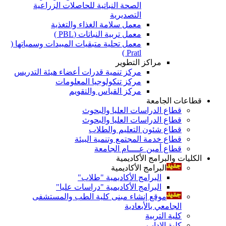
الصحة النباتية للحاصلات الزراعية
التصديرية
معمل سلامة الغذاء والتغذية
معمل تربية النباتات (PBL )
معمل تحلية متبقيات المبيدات وسمياتها (
Pratl )
مراكز التطوير
مركز تنمية قدرات أعضاء هيئة التدريس
مركز تنكولوجيا المعلومات
مركز القياس والتقويم
قطاعات الجامعة
قطاع الدراسات العليا والبحوث
قطاع الدراسات العليا والبحوث
قطاع شئون التعليم والطلاب
قطاع خدمة المجتمع وتنمية البيئة
قطاع أمين عــــام الجامعة
الكليات والبرامج الأكاديمية
البرامج الأكاديمية
البرامج الأكاديمية "طلاب"
البرامج الأكاديمية "دراسات عليا"
موقع إنشاء مبنى كلية الطب والمستشفى
الجامعي بالأبعادية
كلية التربية
كلية الاداب