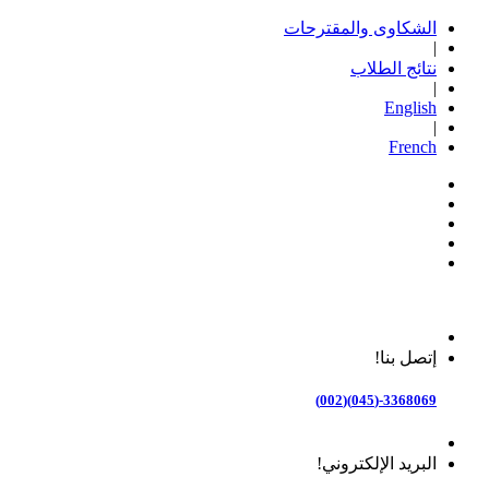
الشكاوى والمقترحات
|
نتائج الطلاب
|
English
|
French
إتصل بنا!
3368069-(045)(002)
البريد الإلكتروني!