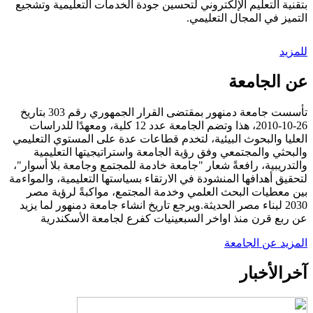
بتقنية التعليم الإلكتروني لتحسين جودة الخدمات التعليمية وتشجيع
التميز في المجال التعليمي.
للمزيد
عن الجامعة
تأسست جامعة دمنهور بمقتضى القرار الجمهوري رقم 303 بتاريخ
26-10-2010، هذا وتضم الجامعة عدد 12 كلية، ومعهدًا للدراسات
العليا والبحوث البيئية، لتخدم قطاعات عدة على المستوي التعليمي
والبحثي والمجتمعي وفق رؤية الجامعة واستراتيجيتها التعليمية
والتدريبية، رافعةً شعار "جامعة خادمة للمجتمع وجامعة بلا أسوار"،
لتحقيق أهدافها المنشودة في الارتقاء بسياستها التعليمية، والمواءمة
بين معطيات البحث العلمي وخدمة المجتمع، مواكبةً لرؤية مصر
2030 لبناء مصر الحديثة.ويرجع تاريخ انشاء جامعة دمنهور لما يزيد
عن ربع قرن منذ اواخر السبعينيات كفرع لجامعة الأسكندرية
المزيد عن الجامعة
آخر
الأخبار