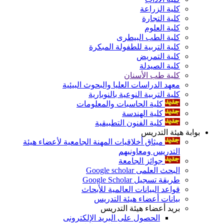
كلية الزراعة
كلية التجارة
كلية العلوم
كلية الطب البيطرى
كلية التربية للطفولة المبكرة
كلية التمريض
كلية الصيدلة
كلية طب الأسنان
معهد الدراسات العليا والبحوث البيئية
كلية التربية النوعية بالنوبارية
كلية الحاسبات والمعلومات
كلية الهندسة
كلية الفنون التطبيقية
بوابة هيئة التدريس
ميثاق أخلاقيات المهنة الجامعية لأعضاء هيئة
التدريس ومعاونيهم
جوائز الجامعة
البحث العلمى Google scholar
طريقة تسجيل Google Scholar
قواعد البيانات العالمية للأبحاث
بيانات أعضاء هيئة التدريس
بريد أعضاء هيئة التدريس
الحصول على البريد الإلكترونى