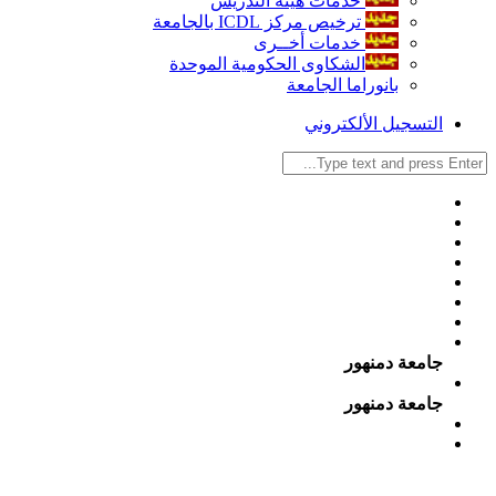
خدمات هيئة التدريس
ترخيص مركز ICDL بالجامعة
خدمات أخــرى
الشكاوى الحكومية الموحدة
بانوراما الجامعة
التسجيل الألكتروني
جامعة دمنهور
جامعة دمنهور