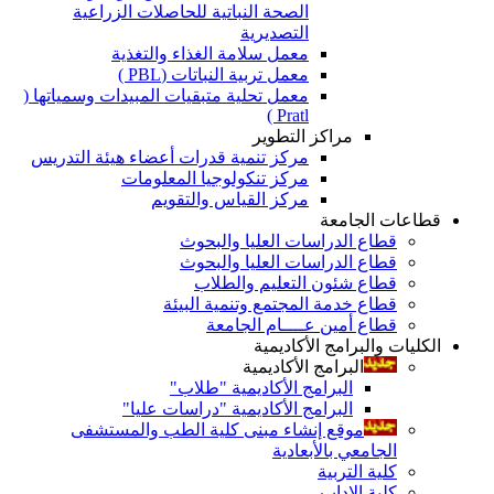
الصحة النباتية للحاصلات الزراعية
التصديرية
معمل سلامة الغذاء والتغذية
معمل تربية النباتات (PBL )
معمل تحلية متبقيات المبيدات وسمياتها (
Pratl )
مراكز التطوير
مركز تنمية قدرات أعضاء هيئة التدريس
مركز تنكولوجيا المعلومات
مركز القياس والتقويم
قطاعات الجامعة
قطاع الدراسات العليا والبحوث
قطاع الدراسات العليا والبحوث
قطاع شئون التعليم والطلاب
قطاع خدمة المجتمع وتنمية البيئة
قطاع أمين عــــام الجامعة
الكليات والبرامج الأكاديمية
البرامج الأكاديمية
البرامج الأكاديمية "طلاب"
البرامج الأكاديمية "دراسات عليا"
موقع إنشاء مبنى كلية الطب والمستشفى
الجامعي بالأبعادية
كلية التربية
كلية الاداب