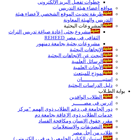
خطوات تفعيل البريد الإلكترونى
مواقع أعضاء هيئة التدريس
طريقة تحديث الموقع الشخصي لأعضاء هيئة
التدريس والهيئة المعاونة
المشروعات البحثية
مشروع بحثى إعادة صياغة تدريس التراث
الثقافى فى مصر REHEED
مشروعات بحثية بجامعة دمنهور
الإتجاهات البحثية
البحث عن الإتجاهات البحثية
الرسائل العلمية
الأبحاث العلمية
نموذج للمبتعث
إستبيـــــــــــــان
دليل الدراسات البحثية
بوابة الطـلاب
الطلاب الوافدين
إدرس فى مصــــــر
دور الجامعة فى دعم الطلاب ذوى الهمم "مركز
خدمات الطلاب ذوى الإعاقة بجامعة دم
مقرر حقوق الإنسان ومكافحة الفساد
التصديقات والاستعلامات
طلاب من أجل مصر
إستبيان الكتاب الجامعي ( ورقي ، إلكتروني )