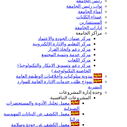
رئيس الجامعة
نواب رئيس الجامعة
أمناء الجامعة
عمداء الكليات
المستشارين
إدارات الجامعة
مراكز الجامعة
مركز ضمان الجودة والاعتماد
مركز التعليم والإدارة الإلكترونية
مركز دعم وإتخاذ القرار
مركز خدمة وتنمية المجتمع
مركز اللغات
مركز دعم وتسويق الإبتكار والتكنولوجيا (
الحاضنة التكنولوجية )
مدونة سلوكيات وأخلاقيات الوظيفة العامة
نموذج طلب خدمات الإدارة العامة للموارد
البشرية
وحدة إدارة المشروعات
المشروعات التنافسية
معمل تحليل الأدوية والمستحضرات
الصيدلية
معمل الكشف عن النباتات المهندسة
وراثيا
معمل الكشف عن جودة وسلامة