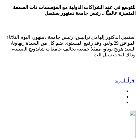
للتوسع في عقد الشراكات الدولية مع المؤسسات ذات السمعة
المتميزة عالميًّا .. رئيس جامعة دمنهور يستقبل
استقبل الدكتور إلهامي ترابيس، رئيس جامعة دمنهور، اليوم الثلاثاء
الموافق 29يوليو، وفد رفيع المستوى ضم كل من السيدة زيهاونا،
السيد هونج بوتاو، ممثلا جمعية تحالف جامعات شاندونج الصينية،
وذلك لبحث سبل الت
إقرأ المزيد