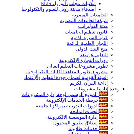
مكتبات مجلس الوزراء ELIS
أصدقاء مدينة زويل للعلوم والتكنولوجيا
الجامعات المصرية
شبكة الجامعات المصرية
هيئة الفولبرايت
قانون تنظيم الجامعات
كتابة السيرة الذاتية
اللجان العلمية الدائمة
منح البنك الدولى
التعليم عن بعد
دورات التجارة الإلكترونية
تطوير مشروعات التعليم العالى
مشروع تطوير المعاهد الكليات التكنولوجية
الهيئة القومية لضمان جودة التعليم والإعتماد
إذاعة القرآن الكريم
وحدة إدارة المشروعات
الموقع الرسمى لوحة إدارة المشروعات
خريطة الخدمات الإلكترونية
الدورات التدريبيه بمراكز الجامعة
الجهات المانحة
إدارة المؤسسة الالكترونية
إنطلاق تطبيق المحمول
خدمات طلابيـة