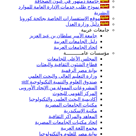
جامعة دمنهور في عيون الصحافة
نموذج طلب خدمات الإدارة العامة للموارد
البشرية
موقع الإستفسارات الخاصة بجائحة كورونا
دليل وزارة العدل
جامعات عربية
جامعة الأمير سلطان بن عبد العزيز
دليل الجامعات العربية
إتحاد الجامعات العربية
مؤسسات عامــــــــــة
المجلس الأعلى للجامعات
قطاع الشئون الثقافية والبعثات
بوابة مصر الرقمية
وزارة التعليم العالى والبحث العلمي
صندوق العلوم والتنمية التكنولوجية stdf
المشروعات الممولة من الإتحاد الأوروبى
المركز القومى للبحوث
أكاديمية البحث العلمى والتكنولوجيا
مكتبات الجامعات المصرية
مكتبة الإسكندرية
المعاهد والمراكز الثقافية
إتحاد مكتبات الجامعات المصرية
مجمع اللغة العربية
بوابة مصر للعلوم والتكتولوجيا