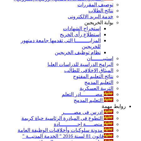
توصيف المقررات
نتائج الطلاب
خدمة البريد الالكترونى
بوابة الخريجين
إستخراج الشهادات
إستطلاع رأى الخريج
المزايـــــــــا التى تقدمها جامعة دمنهور
للخريجين
نظام توظيف الخريجين
إستبيـــــــان
البرامج الدراسية للدراسات العليا
الميثاق الاخلاقى للطالب
نتائج التعليم المفتوح
التعليم المدمج
التربية العسكرية
مصـــــــــادر التعلم
التعليم المدمج
روابط مهمة
إدرس فى مصــــــر
التطوع فى المبادرة الرئاسية حياة كريمة
منصـــــة إجـــــــــــادة
مدونة سلوكيات وأخلاقيات الوظيفة العامة
قانون 81 لسنة 2016 " الخدمة المدنيــة "