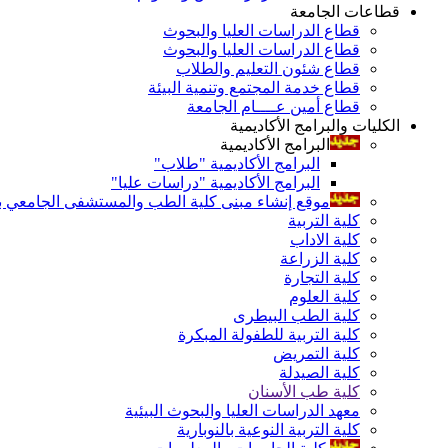
قطاعات الجامعة
قطاع الدراسات العليا والبحوث
قطاع الدراسات العليا والبحوث
قطاع شئون التعليم والطلاب
قطاع خدمة المجتمع وتنمية البيئة
قطاع أمين عــــام الجامعة
الكليات والبرامج الأكاديمية
البرامج الأكاديمية
البرامج الأكاديمية "طلاب"
البرامج الأكاديمية "دراسات عليا"
موقع إنشاء مبنى كلية الطب والمستشفى الجامعي بال
كلية التربية
كلية الاداب
كلية الزراعة
كلية التجارة
كلية العلوم
كلية الطب البيطرى
كلية التربية للطفولة المبكرة
كلية التمريض
كلية الصيدلة
كلية طب الأسنان
معهد الدراسات العليا والبحوث البيئية
كلية التربية النوعية بالنوبارية