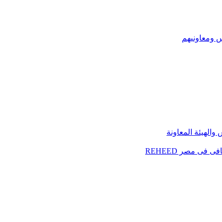
س ومعاونيهم
الهيئة المعاونة
فى مصر REHEED