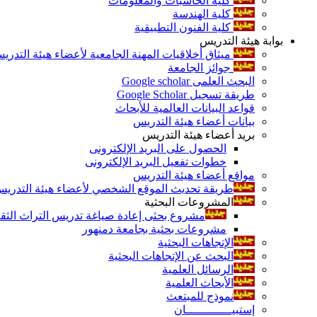
كلية الحاسبات والمعلومات
كلية الهندسة
كلية الفنون التطبيقية
بوابة هيئة التدريس
ميثاق أخلاقيات المهنة الجامعية لأعضاء هيئة التدري
جوائز الجامعة
البحث العلمى Google scholar
طريقة تسجيل Google Scholar
قواعد البيانات العالمية للأبحاث
بيانات أعضاء هيئة التدريس
بريد أعضاء هيئة التدريس
الحصول على البريد الإلكترونى
خطوات تفعيل البريد الإلكترونى
مواقع أعضاء هيئة التدريس
طريقة تحديث الموقع الشخصي لأعضاء هيئة التدريس و
المشروعات البحثية
مشروع بحثى إعادة صياغة تدريس التراث الثقافى 
مشروعات بحثية بجامعة دمنهور
الإتجاهات البحثية
البحث عن الإتجاهات البحثية
الرسائل العلمية
الأبحاث العلمية
نموذج للمبتعث
إستبيـــــــــــــان