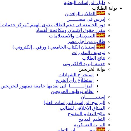
دليل الدراسات البحثية
بوابة الطـلاب
الطلاب الوافدين
إدرس فى مصــــــر
دور الجامعة فى دعم الطلاب ذوى الهمم "مركز خدمات ال
مقرر حقوق الإنسان ومكافحة الفساد
التصديقات والاستعلامات
طلاب من أجل مصر
إستبيان الكتاب الجامعي ( ورقي ، إلكتروني )
توصيف المقررات
نتائج الطلاب
خدمة البريد الالكترونى
بوابة الخريجين
إستخراج الشهادات
إستطلاع رأى الخريج
المزايـــــــــا التى تقدمها جامعة دمنهور للخريجين
نظام توظيف الخريجين
إستبيـــــــان
البرامج الدراسية للدراسات العليا
الميثاق الاخلاقى للطالب
نتائج التعليم المفتوح
التعليم المدمج
التربية العسكرية
مصـــــــــادر التعلم