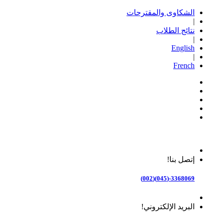
الشكاوى والمقترحات
|
نتائج الطلاب
|
English
|
French
إتصل بنا!
3368069-(045)(002)
البريد الإلكتروني!