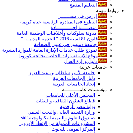
التعليم المدمج
روابط مهمة
إدرس فى مصــــــر
التطوع فى المبادرة الرئاسية حياة كريمة
منصـــــة إجـــــــــــادة
مدونة سلوكيات وأخلاقيات الوظيفة العامة
قانون 81 لسنة 2016 " الخدمة المدنيــة "
جامعة دمنهور في عيون الصحافة
نموذج طلب خدمات الإدارة العامة للموارد البشرية
موقع الإستفسارات الخاصة بجائحة كورونا
دليل وزارة العدل
جامعات عربية
جامعة الأمير سلطان بن عبد العزيز
دليل الجامعات العربية
إتحاد الجامعات العربية
مؤسسات عامــــــــــة
المجلس الأعلى للجامعات
قطاع الشئون الثقافية والبعثات
بوابة مصر الرقمية
وزارة التعليم العالى والبحث العلمي
صندوق العلوم والتنمية التكنولوجية stdf
المشروعات الممولة من الإتحاد الأوروبى
المركز القومى للبحوث