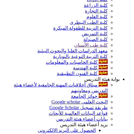
كلية الزراعة
كلية التجارة
كلية العلوم
كلية الطب البيطرى
كلية التربية للطفولة المبكرة
كلية التمريض
كلية الصيدلة
كلية طب الأسنان
معهد الدراسات العليا والبحوث البيئية
كلية التربية النوعية بالنوبارية
كلية الحاسبات والمعلومات
كلية الهندسة
كلية الفنون التطبيقية
بوابة هيئة التدريس
ميثاق أخلاقيات المهنة الجامعية لأعضاء هيئة
التدريس ومعاونيهم
جوائز الجامعة
البحث العلمى Google scholar
طريقة تسجيل Google Scholar
قواعد البيانات العالمية للأبحاث
بيانات أعضاء هيئة التدريس
بريد أعضاء هيئة التدريس
الحصول على البريد الإلكترونى