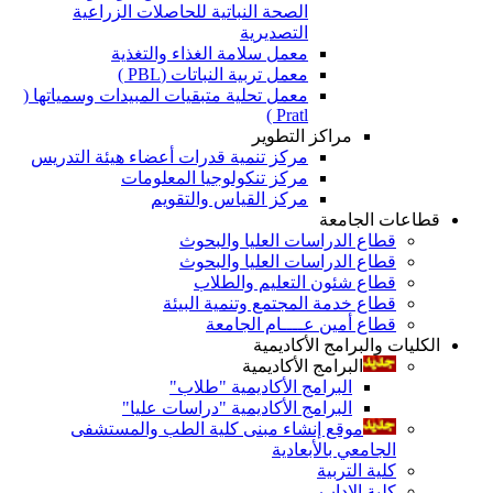
الصحة النباتية للحاصلات الزراعية
التصديرية
معمل سلامة الغذاء والتغذية
معمل تربية النباتات (PBL )
معمل تحلية متبقيات المبيدات وسمياتها (
Pratl )
مراكز التطوير
مركز تنمية قدرات أعضاء هيئة التدريس
مركز تنكولوجيا المعلومات
مركز القياس والتقويم
قطاعات الجامعة
قطاع الدراسات العليا والبحوث
قطاع الدراسات العليا والبحوث
قطاع شئون التعليم والطلاب
قطاع خدمة المجتمع وتنمية البيئة
قطاع أمين عــــام الجامعة
الكليات والبرامج الأكاديمية
البرامج الأكاديمية
البرامج الأكاديمية "طلاب"
البرامج الأكاديمية "دراسات عليا"
موقع إنشاء مبنى كلية الطب والمستشفى
الجامعي بالأبعادية
كلية التربية
كلية الاداب