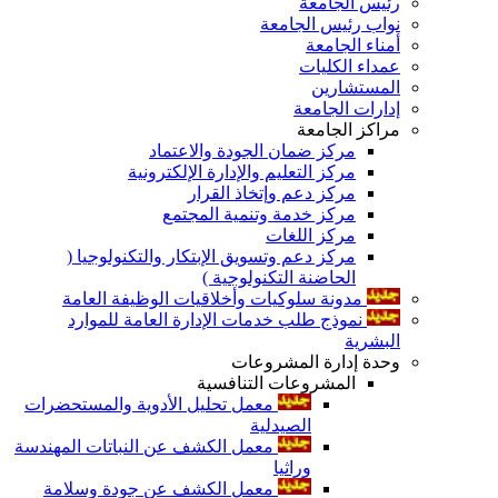
رئيس الجامعة
نواب رئيس الجامعة
أمناء الجامعة
عمداء الكليات
المستشارين
إدارات الجامعة
مراكز الجامعة
مركز ضمان الجودة والاعتماد
مركز التعليم والإدارة الإلكترونية
مركز دعم وإتخاذ القرار
مركز خدمة وتنمية المجتمع
مركز اللغات
مركز دعم وتسويق الإبتكار والتكنولوجيا (
الحاضنة التكنولوجية )
مدونة سلوكيات وأخلاقيات الوظيفة العامة
نموذج طلب خدمات الإدارة العامة للموارد
البشرية
وحدة إدارة المشروعات
المشروعات التنافسية
معمل تحليل الأدوية والمستحضرات
الصيدلية
معمل الكشف عن النباتات المهندسة
وراثيا
معمل الكشف عن جودة وسلامة