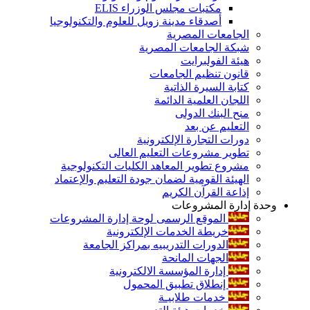
مكتبات مجلس الوزراء ELIS
أصدقاء مدينة زويل للعلوم والتكنولوجيا
الجامعات المصرية
شبكة الجامعات المصرية
هيئة الفولبرايت
قانون تنظيم الجامعات
كتابة السيرة الذاتية
اللجان العلمية الدائمة
منح البنك الدولى
التعليم عن بعد
دورات التجارة الإلكترونية
تطوير مشروعات التعليم العالى
مشروع تطوير المعاهد الكليات التكنولوجية
الهيئة القومية لضمان جودة التعليم والإعتماد
إذاعة القرآن الكريم
وحدة إدارة المشروعات
الموقع الرسمى لوحة إدارة المشروعات
خريطة الخدمات الإلكترونية
الدورات التدريبيه بمراكز الجامعة
الجهات المانحة
إدارة المؤسسة الالكترونية
إنطلاق تطبيق المحمول
خدمات طلابيـة