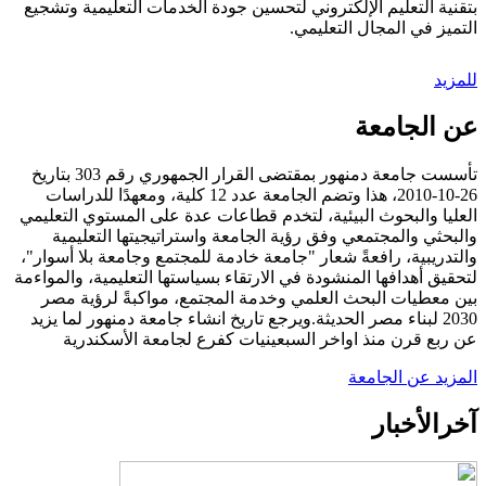
بتقنية التعليم الإلكتروني لتحسين جودة الخدمات التعليمية وتشجيع
التميز في المجال التعليمي.
للمزيد
عن الجامعة
تأسست جامعة دمنهور بمقتضى القرار الجمهوري رقم 303 بتاريخ
26-10-2010، هذا وتضم الجامعة عدد 12 كلية، ومعهدًا للدراسات
العليا والبحوث البيئية، لتخدم قطاعات عدة على المستوي التعليمي
والبحثي والمجتمعي وفق رؤية الجامعة واستراتيجيتها التعليمية
والتدريبية، رافعةً شعار "جامعة خادمة للمجتمع وجامعة بلا أسوار"،
لتحقيق أهدافها المنشودة في الارتقاء بسياستها التعليمية، والمواءمة
بين معطيات البحث العلمي وخدمة المجتمع، مواكبةً لرؤية مصر
2030 لبناء مصر الحديثة.ويرجع تاريخ انشاء جامعة دمنهور لما يزيد
عن ربع قرن منذ اواخر السبعينيات كفرع لجامعة الأسكندرية
المزيد عن الجامعة
آخر
الأخبار