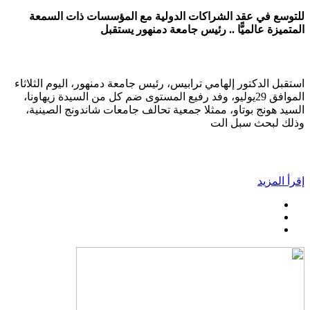
للتوسع في عقد الشراكات الدولية مع المؤسسات ذات السمعة
المتميزة عالميًّا .. رئيس جامعة دمنهور يستقبل
استقبل الدكتور إلهامي ترابيس، رئيس جامعة دمنهور، اليوم الثلاثاء
الموافق 29يوليو، وفد رفيع المستوى ضم كل من السيدة زيهاونا،
السيد هونج بوتاو، ممثلا جمعية تحالف جامعات شاندونج الصينية،
وذلك لبحث سبل الت
إقرأ المزيد