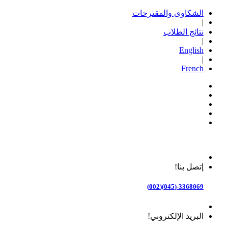
الشكاوى والمقترحات
|
نتائج الطلاب
|
English
|
French
إتصل بنا!
3368069-(045)(002)
البريد الإلكتروني!