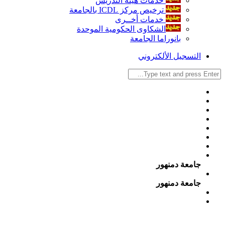
خدمات هيئة التدريس
ترخيص مركز ICDL بالجامعة
خدمات أخــرى
الشكاوى الحكومية الموحدة
بانوراما الجامعة
التسجيل الألكتروني
جامعة دمنهور
جامعة دمنهور