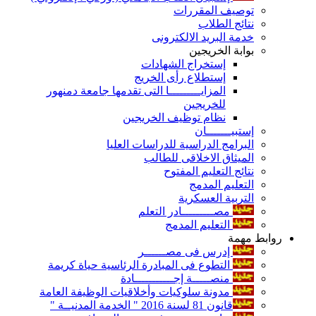
توصيف المقررات
نتائج الطلاب
خدمة البريد الالكترونى
بوابة الخريجين
إستخراج الشهادات
إستطلاع رأى الخريج
المزايـــــــــا التى تقدمها جامعة دمنهور
للخريجين
نظام توظيف الخريجين
إستبيـــــــان
البرامج الدراسية للدراسات العليا
الميثاق الاخلاقى للطالب
نتائج التعليم المفتوح
التعليم المدمج
التربية العسكرية
مصـــــــــادر التعلم
التعليم المدمج
روابط مهمة
إدرس فى مصــــــر
التطوع فى المبادرة الرئاسية حياة كريمة
منصـــــة إجـــــــــــادة
مدونة سلوكيات وأخلاقيات الوظيفة العامة
قانون 81 لسنة 2016 " الخدمة المدنيــة "