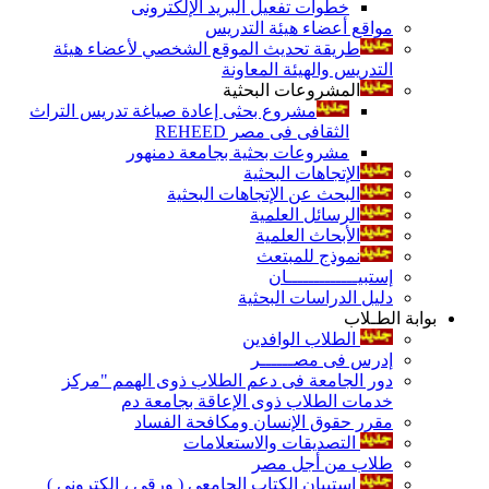
خطوات تفعيل البريد الإلكترونى
مواقع أعضاء هيئة التدريس
طريقة تحديث الموقع الشخصي لأعضاء هيئة
التدريس والهيئة المعاونة
المشروعات البحثية
مشروع بحثى إعادة صياغة تدريس التراث
الثقافى فى مصر REHEED
مشروعات بحثية بجامعة دمنهور
الإتجاهات البحثية
البحث عن الإتجاهات البحثية
الرسائل العلمية
الأبحاث العلمية
نموذج للمبتعث
إستبيـــــــــــــان
دليل الدراسات البحثية
بوابة الطـلاب
الطلاب الوافدين
إدرس فى مصــــــر
دور الجامعة فى دعم الطلاب ذوى الهمم "مركز
خدمات الطلاب ذوى الإعاقة بجامعة دم
مقرر حقوق الإنسان ومكافحة الفساد
التصديقات والاستعلامات
طلاب من أجل مصر
إستبيان الكتاب الجامعي ( ورقي ، إلكتروني )