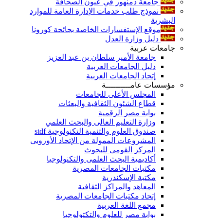
جامعة دمنهور في عيون الصحافة
نموذج طلب خدمات الإدارة العامة للموارد
البشرية
موقع الإستفسارات الخاصة بجائحة كورونا
دليل وزارة العدل
جامعات عربية
جامعة الأمير سلطان بن عبد العزيز
دليل الجامعات العربية
إتحاد الجامعات العربية
مؤسسات عامــــــــــة
المجلس الأعلى للجامعات
قطاع الشئون الثقافية والبعثات
بوابة مصر الرقمية
وزارة التعليم العالى والبحث العلمي
صندوق العلوم والتنمية التكنولوجية stdf
المشروعات الممولة من الإتحاد الأوروبى
المركز القومى للبحوث
أكاديمية البحث العلمى والتكنولوجيا
مكتبات الجامعات المصرية
مكتبة الإسكندرية
المعاهد والمراكز الثقافية
إتحاد مكتبات الجامعات المصرية
مجمع اللغة العربية
بوابة مصر للعلوم والتكتولوجيا