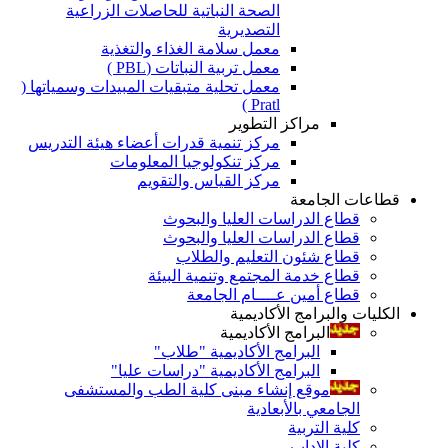
الصحة النباتية للحاصلات الزراعية
التصديرية
معمل سلامة الغذاء والتغذية
معمل تربية النباتات (PBL )
معمل تحلية متبقيات المبيدات وسمياتها (
Pratl )
مراكز التطوير
مركز تنمية قدرات أعضاء هيئة التدريس
مركز تنكولوجيا المعلومات
مركز القياس والتقويم
قطاعات الجامعة
قطاع الدراسات العليا والبحوث
قطاع الدراسات العليا والبحوث
قطاع شئون التعليم والطلاب
قطاع خدمة المجتمع وتنمية البيئة
قطاع أمين عــــام الجامعة
الكليات والبرامج الأكاديمية
البرامج الأكاديمية
البرامج الأكاديمية "طلاب"
البرامج الأكاديمية "دراسات عليا"
موقع إنشاء مبنى كلية الطب والمستشفى
الجامعي بالأبعادية
كلية التربية
كلية الاداب