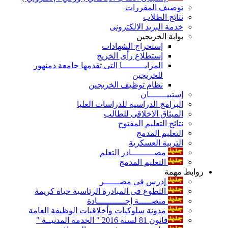
توصيف المقررات
نتائج الطلاب
خدمة البريد الالكترونى
بوابة الخريجين
إستخراج الشهادات
إستطلاع رأى الخريج
المزايـــــــــا التى تقدمها جامعة دمنهور
للخريجين
نظام توظيف الخريجين
إستبيـــــــان
البرامج الدراسية للدراسات العليا
الميثاق الاخلاقى للطالب
نتائج التعليم المفتوح
التعليم المدمج
التربية العسكرية
مصـــــــــادر التعلم
التعليم المدمج
روابط مهمة
إدرس فى مصــــــر
التطوع فى المبادرة الرئاسية حياة كريمة
منصـــــة إجـــــــــــادة
مدونة سلوكيات وأخلاقيات الوظيفة العامة
قانون 81 لسنة 2016 " الخدمة المدنيــة "