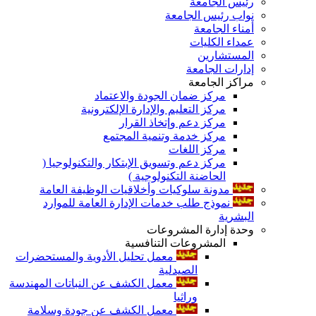
رئيس الجامعة
نواب رئيس الجامعة
أمناء الجامعة
عمداء الكليات
المستشارين
إدارات الجامعة
مراكز الجامعة
مركز ضمان الجودة والاعتماد
مركز التعليم والإدارة الإلكترونية
مركز دعم وإتخاذ القرار
مركز خدمة وتنمية المجتمع
مركز اللغات
مركز دعم وتسويق الإبتكار والتكنولوجيا (
الحاضنة التكنولوجية )
مدونة سلوكيات وأخلاقيات الوظيفة العامة
نموذج طلب خدمات الإدارة العامة للموارد
البشرية
وحدة إدارة المشروعات
المشروعات التنافسية
معمل تحليل الأدوية والمستحضرات
الصيدلية
معمل الكشف عن النباتات المهندسة
وراثيا
معمل الكشف عن جودة وسلامة