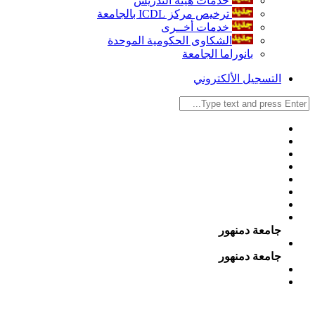
خدمات هيئة التدريس
ترخيص مركز ICDL بالجامعة
خدمات أخــرى
الشكاوى الحكومية الموحدة
بانوراما الجامعة
التسجيل الألكتروني
جامعة دمنهور
جامعة دمنهور