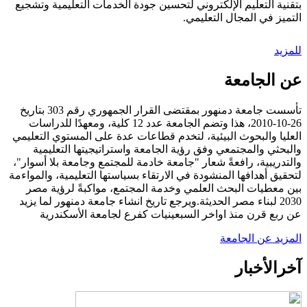
بتقنية التعليم الإلكتروني لتحسين جودة الخدمات التعليمية وتشجيع
التميز في المجال التعليمي.
للمزيد
عن الجامعة
تأسست جامعة دمنهور بمقتضى القرار الجمهوري رقم 303 بتاريخ
26-10-2010، هذا وتضم الجامعة عدد 12 كلية، ومعهدًا للدراسات
العليا والبحوث البيئية، لتخدم قطاعات عدة على المستوي التعليمي
والبحثي والمجتمعي وفق رؤية الجامعة واستراتيجيتها التعليمية
والتدريبية، رافعةً شعار "جامعة خادمة للمجتمع وجامعة بلا أسوار"،
لتحقيق أهدافها المنشودة في الارتقاء بسياستها التعليمية، والمواءمة
بين معطيات البحث العلمي وخدمة المجتمع، مواكبةً لرؤية مصر
2030 لبناء مصر الحديثة.ويرجع تاريخ انشاء جامعة دمنهور لما يزيد
عن ربع قرن منذ اواخر السبعينيات كفرع لجامعة الأسكندرية
المزيد عن الجامعة
آخر
الأخبار