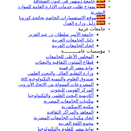
جامعة دمنهور في عيون الصحافة
نموذج طلب خدمات الإدارة العامة للموارد
البشرية
موقع الإستفسارات الخاصة بجائحة كورونا
دليل وزارة العدل
جامعات عربية
جامعة الأمير سلطان بن عبد العزيز
دليل الجامعات العربية
إتحاد الجامعات العربية
مؤسسات عامــــــــــة
المجلس الأعلى للجامعات
قطاع الشئون الثقافية والبعثات
بوابة مصر الرقمية
وزارة التعليم العالى والبحث العلمي
صندوق العلوم والتنمية التكنولوجية stdf
المشروعات الممولة من الإتحاد الأوروبى
المركز القومى للبحوث
أكاديمية البحث العلمى والتكنولوجيا
مكتبات الجامعات المصرية
مكتبة الإسكندرية
المعاهد والمراكز الثقافية
إتحاد مكتبات الجامعات المصرية
مجمع اللغة العربية
بوابة مصر للعلوم والتكتولوجيا