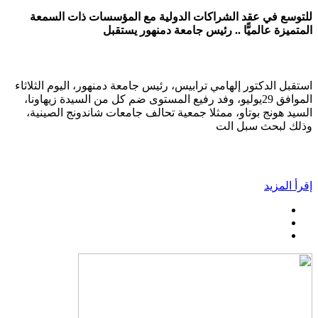
للتوسع في عقد الشراكات الدولية مع المؤسسات ذات السمعة
المتميزة عالميًّا .. رئيس جامعة دمنهور يستقبل
استقبل الدكتور إلهامي ترابيس، رئيس جامعة دمنهور، اليوم الثلاثاء
الموافق 29يوليو، وفد رفيع المستوى ضم كل من السيدة زيهاونا،
السيد هونج بوتاو، ممثلا جمعية تحالف جامعات شاندونج الصينية،
وذلك لبحث سبل الت
إقرأ المزيد