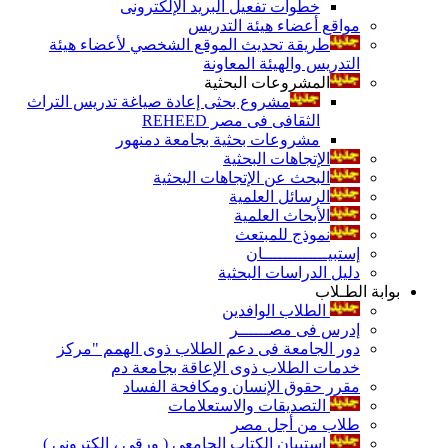
خطوات تفعيل البريد الإلكترونى
مواقع أعضاء هيئة التدريس
طريقة تحديث الموقع الشخصي لأعضاء هيئة
التدريس والهيئة المعاونة
المشروعات البحثية
مشروع بحثى إعادة صياغة تدريس التراث
الثقافى فى مصر REHEED
مشروعات بحثية بجامعة دمنهور
الإتجاهات البحثية
البحث عن الإتجاهات البحثية
الرسائل العلمية
الأبحاث العلمية
نموذج للمبتعث
إستبيـــــــــــــان
دليل الدراسات البحثية
بوابة الطـلاب
الطلاب الوافدين
إدرس فى مصــــــر
دور الجامعة فى دعم الطلاب ذوى الهمم "مركز
خدمات الطلاب ذوى الإعاقة بجامعة دم
مقرر حقوق الإنسان ومكافحة الفساد
التصديقات والاستعلامات
طلاب من أجل مصر
إستبيان الكتاب الجامعي ( ورقي ، إلكتروني )