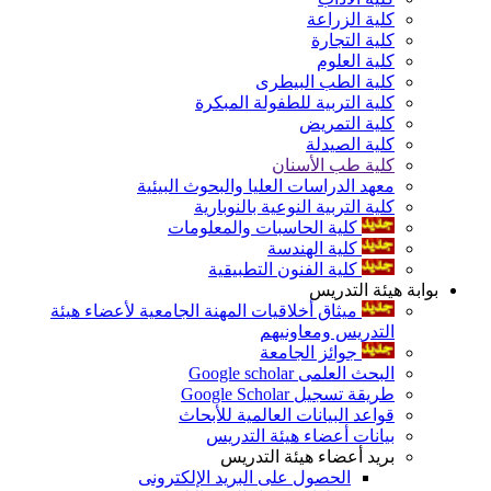
كلية الزراعة
كلية التجارة
كلية العلوم
كلية الطب البيطرى
كلية التربية للطفولة المبكرة
كلية التمريض
كلية الصيدلة
كلية طب الأسنان
معهد الدراسات العليا والبحوث البيئية
كلية التربية النوعية بالنوبارية
كلية الحاسبات والمعلومات
كلية الهندسة
كلية الفنون التطبيقية
بوابة هيئة التدريس
ميثاق أخلاقيات المهنة الجامعية لأعضاء هيئة
التدريس ومعاونيهم
جوائز الجامعة
البحث العلمى Google scholar
طريقة تسجيل Google Scholar
قواعد البيانات العالمية للأبحاث
بيانات أعضاء هيئة التدريس
بريد أعضاء هيئة التدريس
الحصول على البريد الإلكترونى