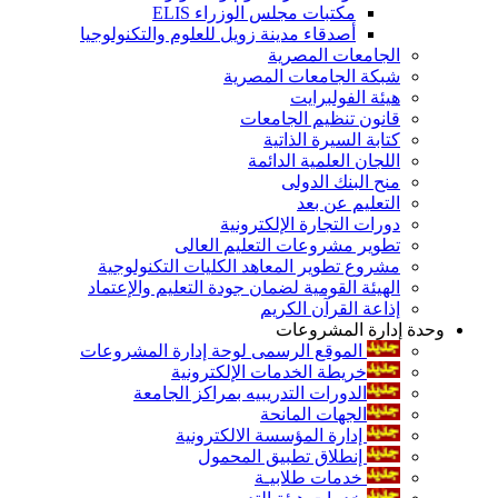
مكتبات مجلس الوزراء ELIS
أصدقاء مدينة زويل للعلوم والتكنولوجيا
الجامعات المصرية
شبكة الجامعات المصرية
هيئة الفولبرايت
قانون تنظيم الجامعات
كتابة السيرة الذاتية
اللجان العلمية الدائمة
منح البنك الدولى
التعليم عن بعد
دورات التجارة الإلكترونية
تطوير مشروعات التعليم العالى
مشروع تطوير المعاهد الكليات التكنولوجية
الهيئة القومية لضمان جودة التعليم والإعتماد
إذاعة القرآن الكريم
وحدة إدارة المشروعات
الموقع الرسمى لوحة إدارة المشروعات
خريطة الخدمات الإلكترونية
الدورات التدريبيه بمراكز الجامعة
الجهات المانحة
إدارة المؤسسة الالكترونية
إنطلاق تطبيق المحمول
خدمات طلابيـة