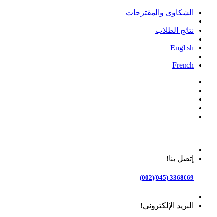
الشكاوى والمقترحات
|
نتائج الطلاب
|
English
|
French
إتصل بنا!
3368069-(045)(002)
البريد الإلكتروني!