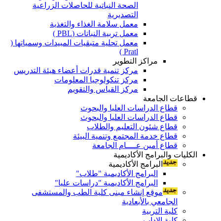
الصحة النباتية للحاصلات الزراعية
التصديرية
معمل سلامة الغذاء والتغذية
معمل تربية النباتات (PBL )
معمل تحلية متبقيات المبيدات وسمياتها (
Pratl )
مراكز التطوير
مركز تنمية قدرات أعضاء هيئة التدريس
مركز تنكولوجيا المعلومات
مركز القياس والتقويم
قطاعات الجامعة
قطاع الدراسات العليا والبحوث
قطاع الدراسات العليا والبحوث
قطاع شئون التعليم والطلاب
قطاع خدمة المجتمع وتنمية البيئة
قطاع أمين عــــام الجامعة
الكليات والبرامج الأكاديمية
البرامج الأكاديمية
البرامج الأكاديمية "طلاب"
البرامج الأكاديمية "دراسات عليا"
موقع إنشاء مبنى كلية الطب والمستشفى
الجامعي بالأبعادية
كلية التربية
كلية الاداب