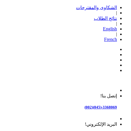
الشكاوى والمقترحات
|
نتائج الطلاب
|
English
|
French
إتصل بنا!
3368069-(045)(002)
البريد الإلكتروني!