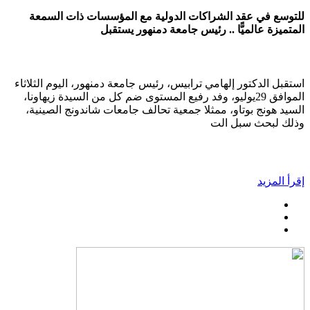
للتوسع في عقد الشراكات الدولية مع المؤسسات ذات السمعة
المتميزة عالميًّا .. رئيس جامعة دمنهور يستقبل
استقبل الدكتور إلهامي ترابيس، رئيس جامعة دمنهور، اليوم الثلاثاء
الموافق 29يوليو، وفد رفيع المستوى ضم كل من السيدة زيهاونا،
السيد هونج بوتاو، ممثلا جمعية تحالف جامعات شاندونج الصينية،
وذلك لبحث سبل الت
إقرأ المزيد