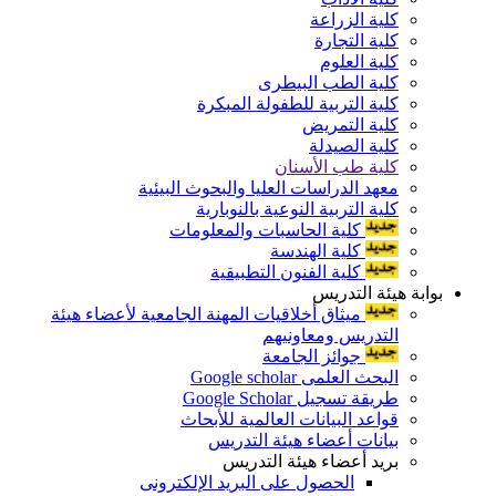
كلية الزراعة
كلية التجارة
كلية العلوم
كلية الطب البيطرى
كلية التربية للطفولة المبكرة
كلية التمريض
كلية الصيدلة
كلية طب الأسنان
معهد الدراسات العليا والبحوث البيئية
كلية التربية النوعية بالنوبارية
كلية الحاسبات والمعلومات
كلية الهندسة
كلية الفنون التطبيقية
بوابة هيئة التدريس
ميثاق أخلاقيات المهنة الجامعية لأعضاء هيئة
التدريس ومعاونيهم
جوائز الجامعة
البحث العلمى Google scholar
طريقة تسجيل Google Scholar
قواعد البيانات العالمية للأبحاث
بيانات أعضاء هيئة التدريس
بريد أعضاء هيئة التدريس
الحصول على البريد الإلكترونى