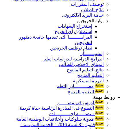
توصيف المقررات
نتائج الطلاب
خدمة البريد الالكترونى
بوابة الخريجين
إستخراج الشهادات
إستطلاع رأى الخريج
المزايـــــــــا التى تقدمها جامعة دمنهور
للخريجين
نظام توظيف الخريجين
إستبيـــــــان
البرامج الدراسية للدراسات العليا
الميثاق الاخلاقى للطالب
نتائج التعليم المفتوح
التعليم المدمج
التربية العسكرية
مصـــــــــادر التعلم
التعليم المدمج
روابط مهمة
إدرس فى مصــــــر
التطوع فى المبادرة الرئاسية حياة كريمة
منصـــــة إجـــــــــــادة
مدونة سلوكيات وأخلاقيات الوظيفة العامة
قانون 81 لسنة 2016 " الخدمة المدنيــة "