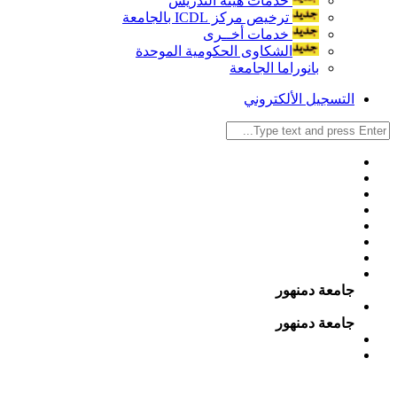
خدمات هيئة التدريس
ترخيص مركز ICDL بالجامعة
خدمات أخــرى
الشكاوى الحكومية الموحدة
بانوراما الجامعة
التسجيل الألكتروني
جامعة دمنهور
جامعة دمنهور