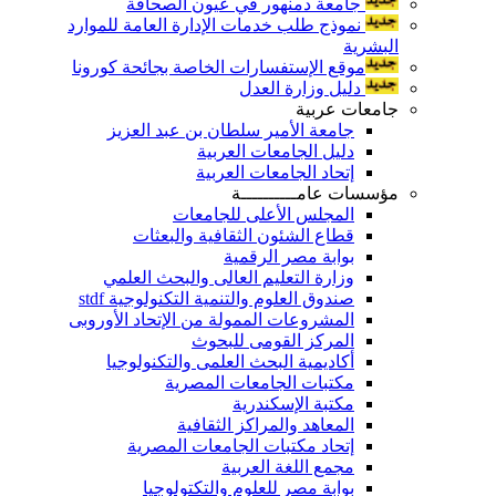
جامعة دمنهور في عيون الصحافة
نموذج طلب خدمات الإدارة العامة للموارد
البشرية
موقع الإستفسارات الخاصة بجائحة كورونا
دليل وزارة العدل
جامعات عربية
جامعة الأمير سلطان بن عبد العزيز
دليل الجامعات العربية
إتحاد الجامعات العربية
مؤسسات عامــــــــــة
المجلس الأعلى للجامعات
قطاع الشئون الثقافية والبعثات
بوابة مصر الرقمية
وزارة التعليم العالى والبحث العلمي
صندوق العلوم والتنمية التكنولوجية stdf
المشروعات الممولة من الإتحاد الأوروبى
المركز القومى للبحوث
أكاديمية البحث العلمى والتكنولوجيا
مكتبات الجامعات المصرية
مكتبة الإسكندرية
المعاهد والمراكز الثقافية
إتحاد مكتبات الجامعات المصرية
مجمع اللغة العربية
بوابة مصر للعلوم والتكتولوجيا