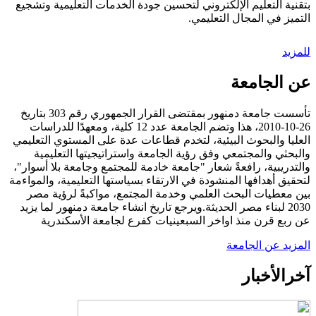
بتقنية التعليم الإلكتروني لتحسين جودة الخدمات التعليمية وتشجيع
التميز في المجال التعليمي.
للمزيد
عن الجامعة
تأسست جامعة دمنهور بمقتضى القرار الجمهوري رقم 303 بتاريخ
26-10-2010، هذا وتضم الجامعة عدد 12 كلية، ومعهدًا للدراسات
العليا والبحوث البيئية، لتخدم قطاعات عدة على المستوي التعليمي
والبحثي والمجتمعي وفق رؤية الجامعة واستراتيجيتها التعليمية
والتدريبية، رافعةً شعار "جامعة خادمة للمجتمع وجامعة بلا أسوار"،
لتحقيق أهدافها المنشودة في الارتقاء بسياستها التعليمية، والمواءمة
بين معطيات البحث العلمي وخدمة المجتمع، مواكبةً لرؤية مصر
2030 لبناء مصر الحديثة.ويرجع تاريخ انشاء جامعة دمنهور لما يزيد
عن ربع قرن منذ اواخر السبعينيات كفرع لجامعة الأسكندرية
المزيد عن الجامعة
آخر
الأخبار