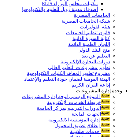
مكتبات مجلس الوزراء ELIS
أصدقاء مدينة زويل للعلوم والتكنولوجيا
الجامعات المصرية
شبكة الجامعات المصرية
هيئة الفولبرايت
قانون تنظيم الجامعات
كتابة السيرة الذاتية
اللجان العلمية الدائمة
منح البنك الدولى
التعليم عن بعد
دورات التجارة الإلكترونية
تطوير مشروعات التعليم العالى
مشروع تطوير المعاهد الكليات التكنولوجية
الهيئة القومية لضمان جودة التعليم والإعتماد
إذاعة القرآن الكريم
وحدة إدارة المشروعات
الموقع الرسمى لوحة إدارة المشروعات
خريطة الخدمات الإلكترونية
الدورات التدريبيه بمراكز الجامعة
الجهات المانحة
إدارة المؤسسة الالكترونية
إنطلاق تطبيق المحمول
خدمات طلابيـة