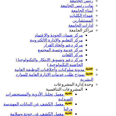
رئيس الجامعة
نواب رئيس الجامعة
أمناء الجامعة
عمداء الكليات
المستشارين
إدارات الجامعة
مراكز الجامعة
مركز ضمان الجودة والاعتماد
مركز التعليم والإدارة الإلكترونية
مركز دعم وإتخاذ القرار
مركز خدمة وتنمية المجتمع
مركز اللغات
مركز دعم وتسويق الإبتكار والتكنولوجيا (
الحاضنة التكنولوجية )
مدونة سلوكيات وأخلاقيات الوظيفة العامة
نموذج طلب خدمات الإدارة العامة للموارد
البشرية
وحدة إدارة المشروعات
المشروعات التنافسية
معمل تحليل الأدوية والمستحضرات
الصيدلية
معمل الكشف عن النباتات المهندسة
وراثيا
معمل الكشف عن جودة وسلامة