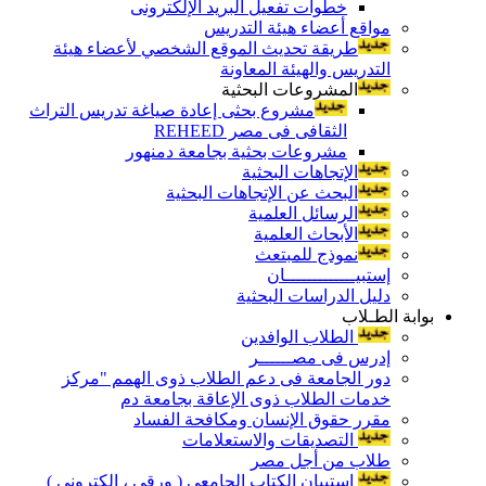
خطوات تفعيل البريد الإلكترونى
مواقع أعضاء هيئة التدريس
طريقة تحديث الموقع الشخصي لأعضاء هيئة
التدريس والهيئة المعاونة
المشروعات البحثية
مشروع بحثى إعادة صياغة تدريس التراث
الثقافى فى مصر REHEED
مشروعات بحثية بجامعة دمنهور
الإتجاهات البحثية
البحث عن الإتجاهات البحثية
الرسائل العلمية
الأبحاث العلمية
نموذج للمبتعث
إستبيـــــــــــــان
دليل الدراسات البحثية
بوابة الطـلاب
الطلاب الوافدين
إدرس فى مصــــــر
دور الجامعة فى دعم الطلاب ذوى الهمم "مركز
خدمات الطلاب ذوى الإعاقة بجامعة دم
مقرر حقوق الإنسان ومكافحة الفساد
التصديقات والاستعلامات
طلاب من أجل مصر
إستبيان الكتاب الجامعي ( ورقي ، إلكتروني )