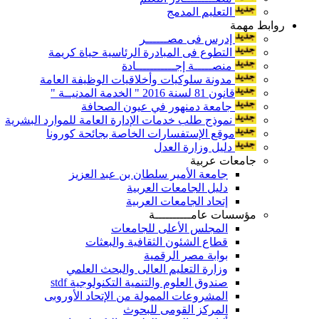
التعليم المدمج
روابط مهمة
إدرس فى مصــــــر
التطوع فى المبادرة الرئاسية حياة كريمة
منصـــــة إجـــــــــــادة
مدونة سلوكيات وأخلاقيات الوظيفة العامة
قانون 81 لسنة 2016 " الخدمة المدنيــة "
جامعة دمنهور في عيون الصحافة
نموذج طلب خدمات الإدارة العامة للموارد البشرية
موقع الإستفسارات الخاصة بجائحة كورونا
دليل وزارة العدل
جامعات عربية
جامعة الأمير سلطان بن عبد العزيز
دليل الجامعات العربية
إتحاد الجامعات العربية
مؤسسات عامــــــــــة
المجلس الأعلى للجامعات
قطاع الشئون الثقافية والبعثات
بوابة مصر الرقمية
وزارة التعليم العالى والبحث العلمي
صندوق العلوم والتنمية التكنولوجية stdf
المشروعات الممولة من الإتحاد الأوروبى
المركز القومى للبحوث