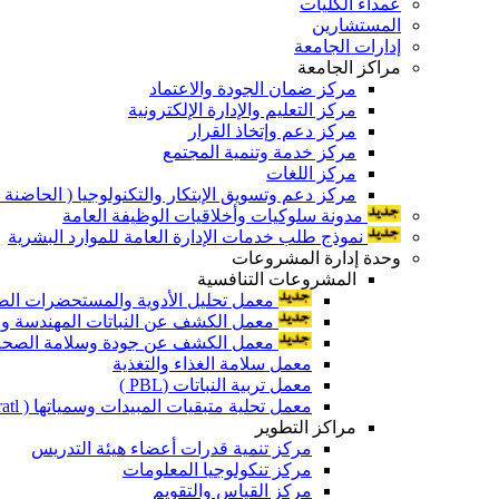
عمداء الكليات
المستشارين
إدارات الجامعة
مراكز الجامعة
مركز ضمان الجودة والاعتماد
مركز التعليم والإدارة الإلكترونية
مركز دعم وإتخاذ القرار
مركز خدمة وتنمية المجتمع
مركز اللغات
مركز دعم وتسويق الإبتكار والتكنولوجيا ( الحاضنة ا
مدونة سلوكيات وأخلاقيات الوظيفة العامة
نموذج طلب خدمات الإدارة العامة للموارد البشرية
وحدة إدارة المشروعات
المشروعات التنافسية
معمل تحليل الأدوية والمستحضرات الص
معمل الكشف عن النباتات المهندسة ورا
معمل الكشف عن جودة وسلامة الصحة الن
معمل سلامة الغذاء والتغذية
معمل تربية النباتات (PBL )
معمل تحلية متبقيات المبيدات وسمياتها ( Pratl )
مراكز التطوير
مركز تنمية قدرات أعضاء هيئة التدريس
مركز تنكولوجيا المعلومات
مركز القياس والتقويم