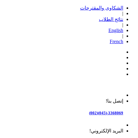
الشكاوى والمقترحات
|
نتائج الطلاب
|
English
|
French
إتصل بنا!
3368069-(045)(002)
البريد الإلكتروني!