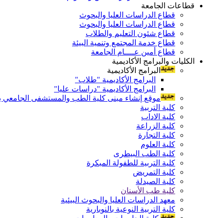
قطاعات الجامعة
قطاع الدراسات العليا والبحوث
قطاع الدراسات العليا والبحوث
قطاع شئون التعليم والطلاب
قطاع خدمة المجتمع وتنمية البيئة
قطاع أمين عــــام الجامعة
الكليات والبرامج الأكاديمية
البرامج الأكاديمية
البرامج الأكاديمية "طلاب"
البرامج الأكاديمية "دراسات عليا"
موقع إنشاء مبنى كلية الطب والمستشفى الجامعي بال
كلية التربية
كلية الاداب
كلية الزراعة
كلية التجارة
كلية العلوم
كلية الطب البيطرى
كلية التربية للطفولة المبكرة
كلية التمريض
كلية الصيدلة
كلية طب الأسنان
معهد الدراسات العليا والبحوث البيئية
كلية التربية النوعية بالنوبارية