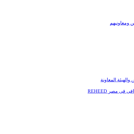
س ومعاونيهم
الهيئة المعاونة
فى مصر REHEED