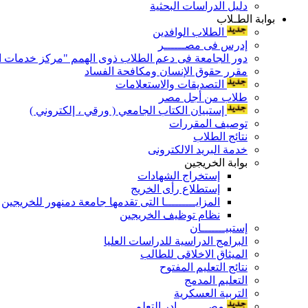
دليل الدراسات البحثية
بوابة الطـلاب
الطلاب الوافدين
إدرس فى مصــــــر
دور الجامعة فى دعم الطلاب ذوى الهمم "مركز خدمات ال
مقرر حقوق الإنسان ومكافحة الفساد
التصديقات والاستعلامات
طلاب من أجل مصر
إستبيان الكتاب الجامعي ( ورقي ، إلكتروني )
توصيف المقررات
نتائج الطلاب
خدمة البريد الالكترونى
بوابة الخريجين
إستخراج الشهادات
إستطلاع رأى الخريج
المزايـــــــــا التى تقدمها جامعة دمنهور للخريجين
نظام توظيف الخريجين
إستبيـــــــان
البرامج الدراسية للدراسات العليا
الميثاق الاخلاقى للطالب
نتائج التعليم المفتوح
التعليم المدمج
التربية العسكرية
مصـــــــــادر التعلم