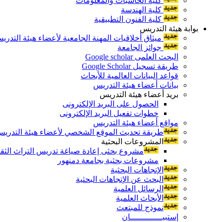
كلية الحاسبات والمعلومات
كلية الهندسة
كلية الفنون التطبيقية
بوابة هيئة التدريس
ميثاق أخلاقيات المهنة الجامعية لأعضاء هيئة التدري
جوائز الجامعة
البحث العلمى Google scholar
طريقة تسجيل Google Scholar
قواعد البيانات العالمية للأبحاث
بيانات أعضاء هيئة التدريس
بريد أعضاء هيئة التدريس
الحصول على البريد الإلكترونى
خطوات تفعيل البريد الإلكترونى
مواقع أعضاء هيئة التدريس
طريقة تحديث الموقع الشخصي لأعضاء هيئة التدريس و
المشروعات البحثية
مشروع بحثى إعادة صياغة تدريس التراث الثقافى 
مشروعات بحثية بجامعة دمنهور
الإتجاهات البحثية
البحث عن الإتجاهات البحثية
الرسائل العلمية
الأبحاث العلمية
نموذج للمبتعث
إستبيـــــــــــــان