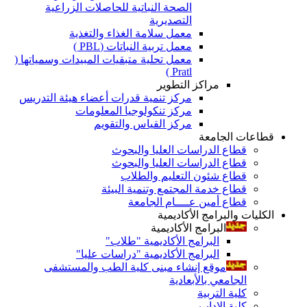
الصحة النباتية للحاصلات الزراعية
التصديرية
معمل سلامة الغذاء والتغذية
معمل تربية النباتات (PBL )
معمل تحلية متبقيات المبيدات وسمياتها (
Pratl )
مراكز التطوير
مركز تنمية قدرات أعضاء هيئة التدريس
مركز تنكولوجيا المعلومات
مركز القياس والتقويم
قطاعات الجامعة
قطاع الدراسات العليا والبحوث
قطاع الدراسات العليا والبحوث
قطاع شئون التعليم والطلاب
قطاع خدمة المجتمع وتنمية البيئة
قطاع أمين عــــام الجامعة
الكليات والبرامج الأكاديمية
البرامج الأكاديمية
البرامج الأكاديمية "طلاب"
البرامج الأكاديمية "دراسات عليا"
موقع إنشاء مبنى كلية الطب والمستشفى
الجامعي بالأبعادية
كلية التربية
كلية الاداب