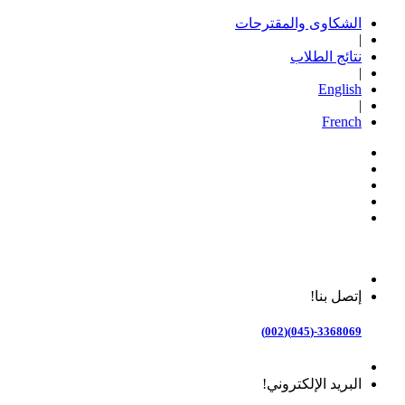
الشكاوى والمقترحات
|
نتائج الطلاب
|
English
|
French
إتصل بنا!
3368069-(045)(002)
البريد الإلكتروني!