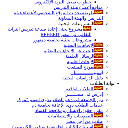
خطوات تفعيل البريد الإلكترونى
مواقع أعضاء هيئة التدريس
طريقة تحديث الموقع الشخصي لأعضاء هيئة
التدريس والهيئة المعاونة
المشروعات البحثية
مشروع بحثى إعادة صياغة تدريس التراث
الثقافى فى مصر REHEED
مشروعات بحثية بجامعة دمنهور
الإتجاهات البحثية
البحث عن الإتجاهات البحثية
الرسائل العلمية
الأبحاث العلمية
نموذج للمبتعث
إستبيـــــــــــــان
دليل الدراسات البحثية
بوابة الطـلاب
الطلاب الوافدين
إدرس فى مصــــــر
دور الجامعة فى دعم الطلاب ذوى الهمم "مركز
خدمات الطلاب ذوى الإعاقة بجامعة دم
مقرر حقوق الإنسان ومكافحة الفساد
التصديقات والاستعلامات
طلاب من أجل مصر
إستبيان الكتاب الجامعي ( ورقي ، إلكتروني )