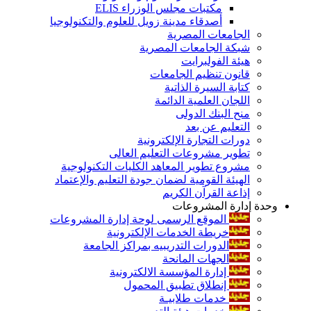
مكتبات مجلس الوزراء ELIS
أصدقاء مدينة زويل للعلوم والتكنولوجيا
الجامعات المصرية
شبكة الجامعات المصرية
هيئة الفولبرايت
قانون تنظيم الجامعات
كتابة السيرة الذاتية
اللجان العلمية الدائمة
منح البنك الدولى
التعليم عن بعد
دورات التجارة الإلكترونية
تطوير مشروعات التعليم العالى
مشروع تطوير المعاهد الكليات التكنولوجية
الهيئة القومية لضمان جودة التعليم والإعتماد
إذاعة القرآن الكريم
وحدة إدارة المشروعات
الموقع الرسمى لوحة إدارة المشروعات
خريطة الخدمات الإلكترونية
الدورات التدريبيه بمراكز الجامعة
الجهات المانحة
إدارة المؤسسة الالكترونية
إنطلاق تطبيق المحمول
خدمات طلابيـة