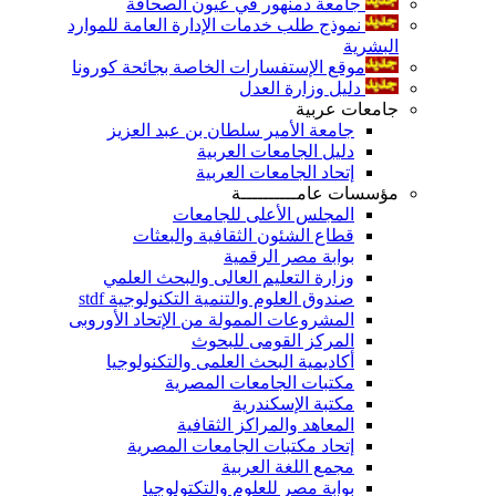
جامعة دمنهور في عيون الصحافة
نموذج طلب خدمات الإدارة العامة للموارد
البشرية
موقع الإستفسارات الخاصة بجائحة كورونا
دليل وزارة العدل
جامعات عربية
جامعة الأمير سلطان بن عبد العزيز
دليل الجامعات العربية
إتحاد الجامعات العربية
مؤسسات عامــــــــــة
المجلس الأعلى للجامعات
قطاع الشئون الثقافية والبعثات
بوابة مصر الرقمية
وزارة التعليم العالى والبحث العلمي
صندوق العلوم والتنمية التكنولوجية stdf
المشروعات الممولة من الإتحاد الأوروبى
المركز القومى للبحوث
أكاديمية البحث العلمى والتكنولوجيا
مكتبات الجامعات المصرية
مكتبة الإسكندرية
المعاهد والمراكز الثقافية
إتحاد مكتبات الجامعات المصرية
مجمع اللغة العربية
بوابة مصر للعلوم والتكتولوجيا