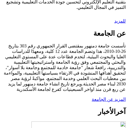
بتقنية التعليم الإلكتروني لتحسين جودة الخدمات التعليمية وتشجيع
التميز في المجال التعليمي.
للمزيد
عن الجامعة
تأسست جامعة دمنهور بمقتضى القرار الجمهوري رقم 303 بتاريخ
26-10-2010، هذا وتضم الجامعة عدد 12 كلية، ومعهدًا للدراسات
العليا والبحوث البيئية، لتخدم قطاعات عدة على المستوي التعليمي
والبحثي والمجتمعي وفق رؤية الجامعة واستراتيجيتها التعليمية
والتدريبية، رافعةً شعار "جامعة خادمة للمجتمع وجامعة بلا أسوار"،
لتحقيق أهدافها المنشودة في الارتقاء بسياستها التعليمية، والمواءمة
بين معطيات البحث العلمي وخدمة المجتمع، مواكبةً لرؤية مصر
2030 لبناء مصر الحديثة.ويرجع تاريخ انشاء جامعة دمنهور لما يزيد
عن ربع قرن منذ اواخر السبعينيات كفرع لجامعة الأسكندرية
المزيد عن الجامعة
آخر
الأخبار