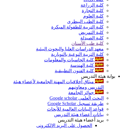
كلية الزراعة
كلية التجارة
كلية العلوم
كلية الطب البيطرى
كلية التربية للطفولة المبكرة
كلية التمريض
كلية الصيدلة
كلية طب الأسنان
معهد الدراسات العليا والبحوث البيئية
كلية التربية النوعية بالنوبارية
كلية الحاسبات والمعلومات
كلية الهندسة
كلية الفنون التطبيقية
بوابة هيئة التدريس
ميثاق أخلاقيات المهنة الجامعية لأعضاء هيئة
التدريس ومعاونيهم
جوائز الجامعة
البحث العلمى Google scholar
طريقة تسجيل Google Scholar
قواعد البيانات العالمية للأبحاث
بيانات أعضاء هيئة التدريس
بريد أعضاء هيئة التدريس
الحصول على البريد الإلكترونى