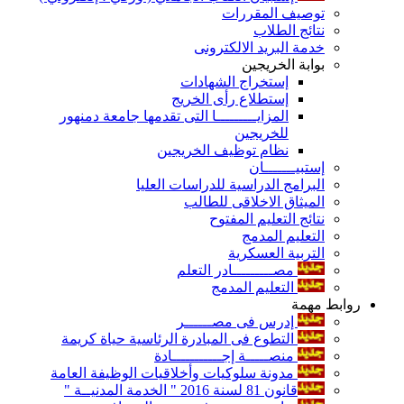
توصيف المقررات
نتائج الطلاب
خدمة البريد الالكترونى
بوابة الخريجين
إستخراج الشهادات
إستطلاع رأى الخريج
المزايـــــــــا التى تقدمها جامعة دمنهور
للخريجين
نظام توظيف الخريجين
إستبيـــــــان
البرامج الدراسية للدراسات العليا
الميثاق الاخلاقى للطالب
نتائج التعليم المفتوح
التعليم المدمج
التربية العسكرية
مصـــــــــادر التعلم
التعليم المدمج
روابط مهمة
إدرس فى مصــــــر
التطوع فى المبادرة الرئاسية حياة كريمة
منصـــــة إجـــــــــــادة
مدونة سلوكيات وأخلاقيات الوظيفة العامة
قانون 81 لسنة 2016 " الخدمة المدنيــة "