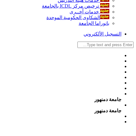
خدمات هيئة التدريس
ترخيص مركز ICDL بالجامعة
خدمات أخــرى
الشكاوى الحكومية الموحدة
بانوراما الجامعة
التسجيل الألكتروني
جامعة دمنهور
جامعة دمنهور