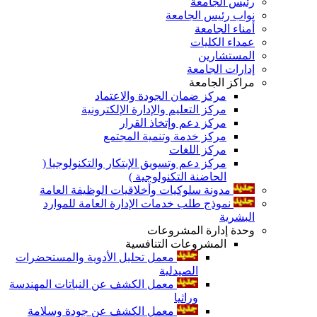
رئيس الجامعة
نواب رئيس الجامعة
أمناء الجامعة
عمداء الكليات
المستشارين
إدارات الجامعة
مراكز الجامعة
مركز ضمان الجودة والاعتماد
مركز التعليم والإدارة الإلكترونية
مركز دعم وإتخاذ القرار
مركز خدمة وتنمية المجتمع
مركز اللغات
مركز دعم وتسويق الإبتكار والتكنولوجيا (
الحاضنة التكنولوجية )
مدونة سلوكيات وأخلاقيات الوظيفة العامة
نموذج طلب خدمات الإدارة العامة للموارد
البشرية
وحدة إدارة المشروعات
المشروعات التنافسية
معمل تحليل الأدوية والمستحضرات
الصيدلية
معمل الكشف عن النباتات المهندسة
وراثيا
معمل الكشف عن جودة وسلامة