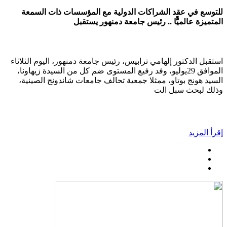
للتوسع في عقد الشراكات الدولية مع المؤسسات ذات السمعة
المتميزة عالميًّا .. رئيس جامعة دمنهور يستقبل
استقبل الدكتور إلهامي ترابيس، رئيس جامعة دمنهور، اليوم الثلاثاء
الموافق 29يوليو، وفد رفيع المستوى ضم كل من السيدة زيهاونا،
السيد هونج بوتاو، ممثلا جمعية تحالف جامعات شاندونج الصينية،
وذلك لبحث سبل الت
إقرأ المزيد