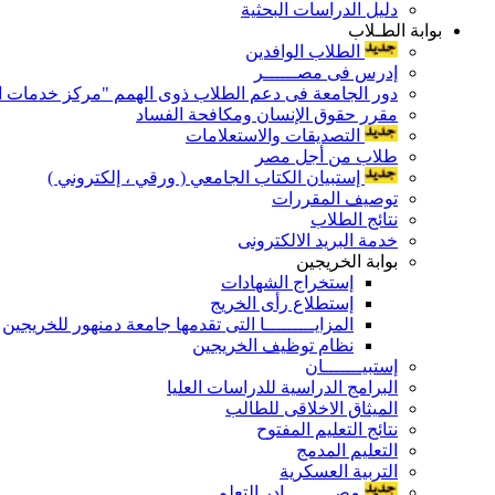
دليل الدراسات البحثية
بوابة الطـلاب
الطلاب الوافدين
إدرس فى مصــــــر
دور الجامعة فى دعم الطلاب ذوى الهمم "مركز خدمات ال
مقرر حقوق الإنسان ومكافحة الفساد
التصديقات والاستعلامات
طلاب من أجل مصر
إستبيان الكتاب الجامعي ( ورقي ، إلكتروني )
توصيف المقررات
نتائج الطلاب
خدمة البريد الالكترونى
بوابة الخريجين
إستخراج الشهادات
إستطلاع رأى الخريج
المزايـــــــــا التى تقدمها جامعة دمنهور للخريجين
نظام توظيف الخريجين
إستبيـــــــان
البرامج الدراسية للدراسات العليا
الميثاق الاخلاقى للطالب
نتائج التعليم المفتوح
التعليم المدمج
التربية العسكرية
مصـــــــــادر التعلم