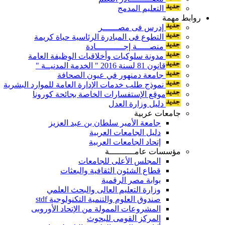
التعليم المدمج
روابط مهمة
إدرس فى مصــــــر
التطوع فى المبادرة الرئاسية حياة كريمة
منصـــــة إجـــــــــــادة
مدونة سلوكيات وأخلاقيات الوظيفة العامة
قانون 81 لسنة 2016 " الخدمة المدنيــة "
جامعة دمنهور في عيون الصحافة
نموذج طلب خدمات الإدارة العامة للموارد البشرية
موقع الإستفسارات الخاصة بجائحة كورونا
دليل وزارة العدل
جامعات عربية
جامعة الأمير سلطان بن عبد العزيز
دليل الجامعات العربية
إتحاد الجامعات العربية
مؤسسات عامــــــــــة
المجلس الأعلى للجامعات
قطاع الشئون الثقافية والبعثات
بوابة مصر الرقمية
وزارة التعليم العالى والبحث العلمي
صندوق العلوم والتنمية التكنولوجية stdf
المشروعات الممولة من الإتحاد الأوروبى
المركز القومى للبحوث