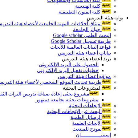
كلية الحاسبات والمعلومات
كلية الهندسة
كلية الفنون التطبيقية
بوابة هيئة التدريس
ميثاق أخلاقيات المهنة الجامعية لأعضاء هيئة التدري
جوائز الجامعة
البحث العلمى Google scholar
طريقة تسجيل Google Scholar
قواعد البيانات العالمية للأبحاث
بيانات أعضاء هيئة التدريس
بريد أعضاء هيئة التدريس
الحصول على البريد الإلكترونى
خطوات تفعيل البريد الإلكترونى
مواقع أعضاء هيئة التدريس
طريقة تحديث الموقع الشخصي لأعضاء هيئة التدريس و
المشروعات البحثية
مشروع بحثى إعادة صياغة تدريس التراث الثقافى 
مشروعات بحثية بجامعة دمنهور
الإتجاهات البحثية
البحث عن الإتجاهات البحثية
الرسائل العلمية
الأبحاث العلمية
نموذج للمبتعث
إستبيـــــــــــــان