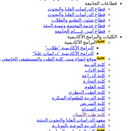
قطاعات الجامعة
قطاع الدراسات العليا والبحوث
قطاع الدراسات العليا والبحوث
قطاع شئون التعليم والطلاب
قطاع خدمة المجتمع وتنمية البيئة
قطاع أمين عــــام الجامعة
الكليات والبرامج الأكاديمية
البرامج الأكاديمية
البرامج الأكاديمية "طلاب"
البرامج الأكاديمية "دراسات عليا"
موقع إنشاء مبنى كلية الطب والمستشفى الجامعي بال
كلية التربية
كلية الاداب
كلية الزراعة
كلية التجارة
كلية العلوم
كلية الطب البيطرى
كلية التربية للطفولة المبكرة
كلية التمريض
كلية الصيدلة
كلية طب الأسنان
معهد الدراسات العليا والبحوث البيئية
كلية التربية النوعية بالنوبارية