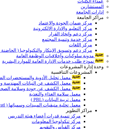
عمداء الكليات
المستشارين
إدارات الجامعة
مراكز الجامعة
مركز ضمان الجودة والاعتماد
مركز التعليم والإدارة الإلكترونية
مركز دعم وإتخاذ القرار
مركز خدمة وتنمية المجتمع
مركز اللغات
مركز دعم وتسويق الإبتكار والتكنولوجيا ( الحاضنة ا
مدونة سلوكيات وأخلاقيات الوظيفة العامة
نموذج طلب خدمات الإدارة العامة للموارد البشرية
وحدة إدارة المشروعات
المشروعات التنافسية
معمل تحليل الأدوية والمستحضرات الص
معمل الكشف عن النباتات المهندسة ورا
معمل الكشف عن جودة وسلامة الصحة الن
معمل سلامة الغذاء والتغذية
معمل تربية النباتات (PBL )
معمل تحلية متبقيات المبيدات وسمياتها ( Pratl )
مراكز التطوير
مركز تنمية قدرات أعضاء هيئة التدريس
مركز تنكولوجيا المعلومات
مركز القياس والتقويم