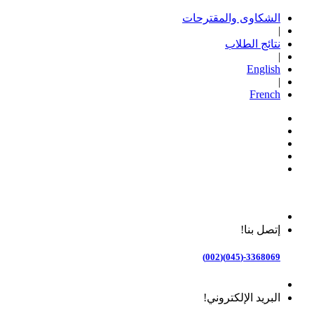
الشكاوى والمقترحات
|
نتائج الطلاب
|
English
|
French
إتصل بنا!
3368069-(045)(002)
البريد الإلكتروني!