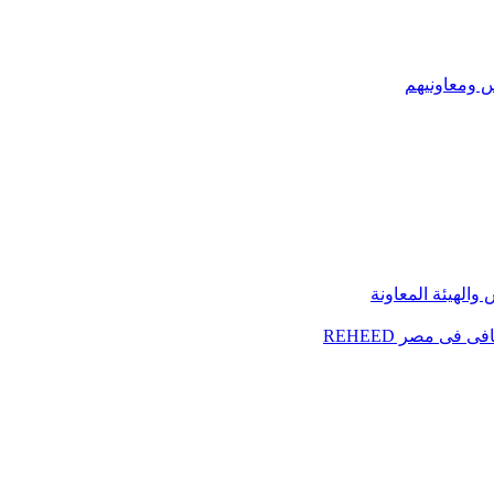
س ومعاونيهم
الهيئة المعاونة
فى مصر REHEED