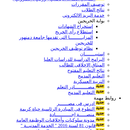
توصيف المقررات
نتائج الطلاب
خدمة البريد الالكترونى
بوابة الخريجين
إستخراج الشهادات
إستطلاع رأى الخريج
المزايـــــــــا التى تقدمها جامعة دمنهور
للخريجين
نظام توظيف الخريجين
إستبيـــــــان
البرامج الدراسية للدراسات العليا
الميثاق الاخلاقى للطالب
نتائج التعليم المفتوح
التعليم المدمج
التربية العسكرية
مصـــــــــادر التعلم
التعليم المدمج
روابط مهمة
إدرس فى مصــــــر
التطوع فى المبادرة الرئاسية حياة كريمة
منصـــــة إجـــــــــــادة
مدونة سلوكيات وأخلاقيات الوظيفة العامة
قانون 81 لسنة 2016 " الخدمة المدنيــة "