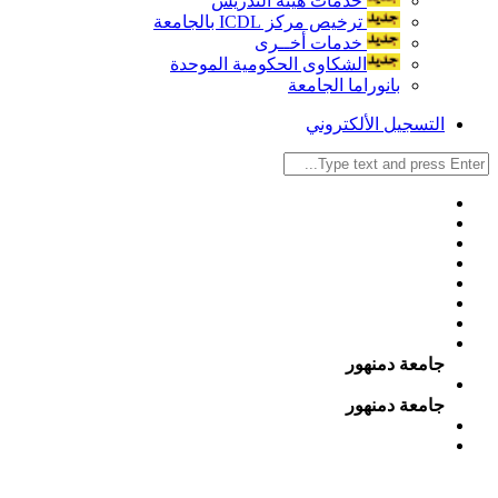
خدمات هيئة التدريس
ترخيص مركز ICDL بالجامعة
خدمات أخــرى
الشكاوى الحكومية الموحدة
بانوراما الجامعة
التسجيل الألكتروني
جامعة دمنهور
جامعة دمنهور