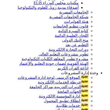
مكتبات مجلس الوزراء ELIS
أصدقاء مدينة زويل للعلوم والتكنولوجيا
الجامعات المصرية
شبكة الجامعات المصرية
هيئة الفولبرايت
قانون تنظيم الجامعات
كتابة السيرة الذاتية
اللجان العلمية الدائمة
منح البنك الدولى
التعليم عن بعد
دورات التجارة الإلكترونية
تطوير مشروعات التعليم العالى
مشروع تطوير المعاهد الكليات التكنولوجية
الهيئة القومية لضمان جودة التعليم والإعتماد
إذاعة القرآن الكريم
وحدة إدارة المشروعات
الموقع الرسمى لوحة إدارة المشروعات
خريطة الخدمات الإلكترونية
الدورات التدريبيه بمراكز الجامعة
الجهات المانحة
إدارة المؤسسة الالكترونية
إنطلاق تطبيق المحمول
خدمات طلابيـة