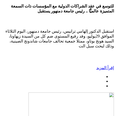
للتوسع في عقد الشراكات الدولية مع المؤسسات ذات السمعة
المتميزة عالميًّا .. رئيس جامعة دمنهور يستقبل
استقبل الدكتور إلهامي ترابيس، رئيس جامعة دمنهور، اليوم الثلاثاء
الموافق 29يوليو، وفد رفيع المستوى ضم كل من السيدة زيهاونا،
السيد هونج بوتاو، ممثلا جمعية تحالف جامعات شاندونج الصينية،
وذلك لبحث سبل الت
إقرأ المزيد