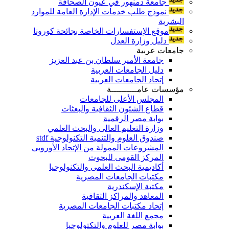
جامعة دمنهور في عيون الصحافة
نموذج طلب خدمات الإدارة العامة للموارد
البشرية
موقع الإستفسارات الخاصة بجائحة كورونا
دليل وزارة العدل
جامعات عربية
جامعة الأمير سلطان بن عبد العزيز
دليل الجامعات العربية
إتحاد الجامعات العربية
مؤسسات عامــــــــــة
المجلس الأعلى للجامعات
قطاع الشئون الثقافية والبعثات
بوابة مصر الرقمية
وزارة التعليم العالى والبحث العلمي
صندوق العلوم والتنمية التكنولوجية stdf
المشروعات الممولة من الإتحاد الأوروبى
المركز القومى للبحوث
أكاديمية البحث العلمى والتكنولوجيا
مكتبات الجامعات المصرية
مكتبة الإسكندرية
المعاهد والمراكز الثقافية
إتحاد مكتبات الجامعات المصرية
مجمع اللغة العربية
بوابة مصر للعلوم والتكتولوجيا