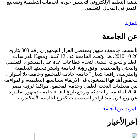
بتقنية التعليم الإلكتروني لتحسين جودة الخدمات التعليمية وتشجيع
التميز في المجال التعليمي.
للمزيد
عن الجامعة
تأسست جامعة دمنهور بمقتضى القرار الجمهوري رقم 303 بتاريخ
26-10-2010، هذا وتضم الجامعة عدد 12 كلية، ومعهدًا للدراسات
العليا والبحوث البيئية، لتخدم قطاعات عدة على المستوي التعليمي
والبحثي والمجتمعي وفق رؤية الجامعة واستراتيجيتها التعليمية
والتدريبية، رافعةً شعار "جامعة خادمة للمجتمع وجامعة بلا أسوار"،
لتحقيق أهدافها المنشودة في الارتقاء بسياستها التعليمية، والمواءمة
بين معطيات البحث العلمي وخدمة المجتمع، مواكبةً لرؤية مصر
2030 لبناء مصر الحديثة.ويرجع تاريخ انشاء جامعة دمنهور لما يزيد
عن ربع قرن منذ اواخر السبعينيات كفرع لجامعة الأسكندرية
المزيد عن الجامعة
آخر
الأخبار