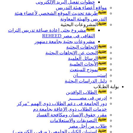
خطوات تفعيل البريد الإلكترونى
مواقع أعضاء هيئة التدريس
طريقة تحديث الموقع الشخصي لأعضاء هيئة
التدريس والهيئة المعاونة
المشروعات البحثية
مشروع بحثى إعادة صياغة تدريس التراث
الثقافى فى مصر REHEED
مشروعات بحثية بجامعة دمنهور
الإتجاهات البحثية
البحث عن الإتجاهات البحثية
الرسائل العلمية
الأبحاث العلمية
نموذج للمبتعث
إستبيـــــــــــــان
دليل الدراسات البحثية
بوابة الطـلاب
الطلاب الوافدين
إدرس فى مصــــــر
دور الجامعة فى دعم الطلاب ذوى الهمم "مركز
خدمات الطلاب ذوى الإعاقة بجامعة دم
مقرر حقوق الإنسان ومكافحة الفساد
التصديقات والاستعلامات
طلاب من أجل مصر
إستبيان الكتاب الجامعي ( ورقي ، إلكتروني )