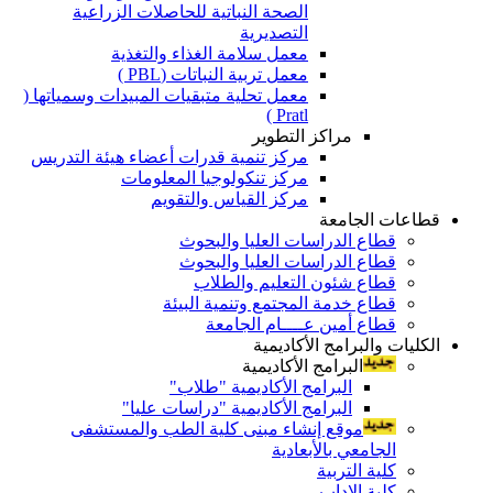
الصحة النباتية للحاصلات الزراعية
التصديرية
معمل سلامة الغذاء والتغذية
معمل تربية النباتات (PBL )
معمل تحلية متبقيات المبيدات وسمياتها (
Pratl )
مراكز التطوير
مركز تنمية قدرات أعضاء هيئة التدريس
مركز تنكولوجيا المعلومات
مركز القياس والتقويم
قطاعات الجامعة
قطاع الدراسات العليا والبحوث
قطاع الدراسات العليا والبحوث
قطاع شئون التعليم والطلاب
قطاع خدمة المجتمع وتنمية البيئة
قطاع أمين عــــام الجامعة
الكليات والبرامج الأكاديمية
البرامج الأكاديمية
البرامج الأكاديمية "طلاب"
البرامج الأكاديمية "دراسات عليا"
موقع إنشاء مبنى كلية الطب والمستشفى
الجامعي بالأبعادية
كلية التربية
كلية الاداب