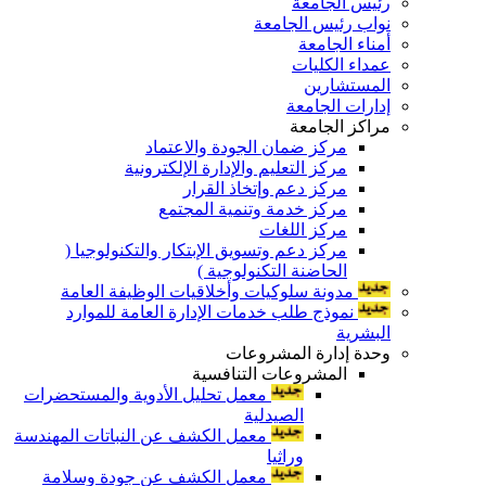
رئيس الجامعة
نواب رئيس الجامعة
أمناء الجامعة
عمداء الكليات
المستشارين
إدارات الجامعة
مراكز الجامعة
مركز ضمان الجودة والاعتماد
مركز التعليم والإدارة الإلكترونية
مركز دعم وإتخاذ القرار
مركز خدمة وتنمية المجتمع
مركز اللغات
مركز دعم وتسويق الإبتكار والتكنولوجيا (
الحاضنة التكنولوجية )
مدونة سلوكيات وأخلاقيات الوظيفة العامة
نموذج طلب خدمات الإدارة العامة للموارد
البشرية
وحدة إدارة المشروعات
المشروعات التنافسية
معمل تحليل الأدوية والمستحضرات
الصيدلية
معمل الكشف عن النباتات المهندسة
وراثيا
معمل الكشف عن جودة وسلامة