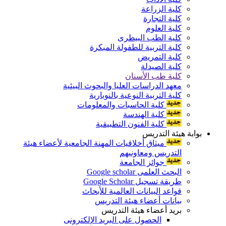
كلية الزراعة
كلية التجارة
كلية العلوم
كلية الطب البيطرى
كلية التربية للطفولة المبكرة
كلية التمريض
كلية الصيدلة
كلية طب الأسنان
معهد الدراسات العليا والبحوث البيئية
كلية التربية النوعية بالنوبارية
كلية الحاسبات والمعلومات
كلية الهندسة
كلية الفنون التطبيقية
بوابة هيئة التدريس
ميثاق أخلاقيات المهنة الجامعية لأعضاء هيئة
التدريس ومعاونيهم
جوائز الجامعة
البحث العلمى Google scholar
طريقة تسجيل Google Scholar
قواعد البيانات العالمية للأبحاث
بيانات أعضاء هيئة التدريس
بريد أعضاء هيئة التدريس
الحصول على البريد الإلكترونى