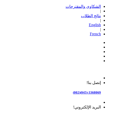
الشكاوى والمقترحات
|
نتائج الطلاب
|
English
|
French
إتصل بنا!
3368069-(045)(002)
البريد الإلكتروني!