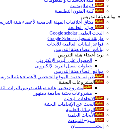
كلية الحاسبات والمعلومات
كلية الهندسة
كلية الفنون التطبيقية
بوابة هيئة التدريس
ميثاق أخلاقيات المهنة الجامعية لأعضاء هيئة التدري
جوائز الجامعة
البحث العلمى Google scholar
طريقة تسجيل Google Scholar
قواعد البيانات العالمية للأبحاث
بيانات أعضاء هيئة التدريس
بريد أعضاء هيئة التدريس
الحصول على البريد الإلكترونى
خطوات تفعيل البريد الإلكترونى
مواقع أعضاء هيئة التدريس
طريقة تحديث الموقع الشخصي لأعضاء هيئة التدريس و
المشروعات البحثية
مشروع بحثى إعادة صياغة تدريس التراث الثقافى 
مشروعات بحثية بجامعة دمنهور
الإتجاهات البحثية
البحث عن الإتجاهات البحثية
الرسائل العلمية
الأبحاث العلمية
نموذج للمبتعث
إستبيـــــــــــــان