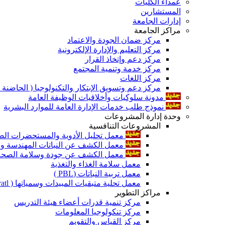
عمداء الكليات
المستشارين
إدارات الجامعة
مراكز الجامعة
مركز ضمان الجودة والاعتماد
مركز التعليم والإدارة الإلكترونية
مركز دعم وإتخاذ القرار
مركز خدمة وتنمية المجتمع
مركز اللغات
مركز دعم وتسويق الإبتكار والتكنولوجيا ( الحاضنة ا
مدونة سلوكيات وأخلاقيات الوظيفة العامة
نموذج طلب خدمات الإدارة العامة للموارد البشرية
وحدة إدارة المشروعات
المشروعات التنافسية
معمل تحليل الأدوية والمستحضرات الص
معمل الكشف عن النباتات المهندسة ورا
معمل الكشف عن جودة وسلامة الصحة الن
معمل سلامة الغذاء والتغذية
معمل تربية النباتات (PBL )
معمل تحلية متبقيات المبيدات وسمياتها ( Pratl )
مراكز التطوير
مركز تنمية قدرات أعضاء هيئة التدريس
مركز تنكولوجيا المعلومات
مركز القياس والتقويم