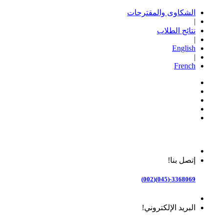
الشكاوى والمقترحات
|
نتائج الطلاب
|
English
|
French
إتصل بنا!
3368069-(045)(002)
البريد الإلكتروني!