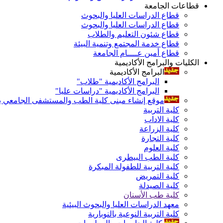
قطاعات الجامعة
قطاع الدراسات العليا والبحوث
قطاع الدراسات العليا والبحوث
قطاع شئون التعليم والطلاب
قطاع خدمة المجتمع وتنمية البيئة
قطاع أمين عــــام الجامعة
الكليات والبرامج الأكاديمية
البرامج الأكاديمية
البرامج الأكاديمية "طلاب"
البرامج الأكاديمية "دراسات عليا"
موقع إنشاء مبنى كلية الطب والمستشفى الجامعي بال
كلية التربية
كلية الاداب
كلية الزراعة
كلية التجارة
كلية العلوم
كلية الطب البيطرى
كلية التربية للطفولة المبكرة
كلية التمريض
كلية الصيدلة
كلية طب الأسنان
معهد الدراسات العليا والبحوث البيئية
كلية التربية النوعية بالنوبارية