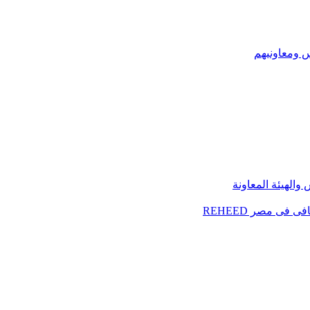
س ومعاونيهم
الهيئة المعاونة
فى مصر REHEED