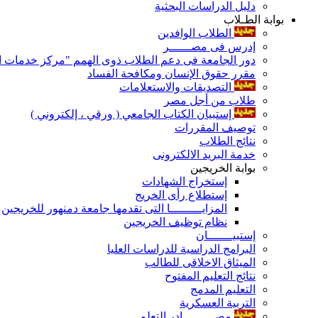
دليل الدراسات البحثية
بوابة الطـلاب
الطلاب الوافدين
إدرس فى مصــــــر
دور الجامعة فى دعم الطلاب ذوى الهمم "مركز خدمات ال
مقرر حقوق الإنسان ومكافحة الفساد
التصديقات والاستعلامات
طلاب من أجل مصر
إستبيان الكتاب الجامعي ( ورقي ، إلكتروني )
توصيف المقررات
نتائج الطلاب
خدمة البريد الالكترونى
بوابة الخريجين
إستخراج الشهادات
إستطلاع رأى الخريج
المزايـــــــــا التى تقدمها جامعة دمنهور للخريجين
نظام توظيف الخريجين
إستبيـــــــان
البرامج الدراسية للدراسات العليا
الميثاق الاخلاقى للطالب
نتائج التعليم المفتوح
التعليم المدمج
التربية العسكرية
مصـــــــــادر التعلم