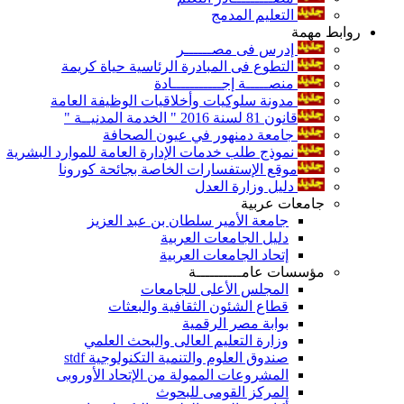
التعليم المدمج
روابط مهمة
إدرس فى مصــــــر
التطوع فى المبادرة الرئاسية حياة كريمة
منصـــــة إجـــــــــــادة
مدونة سلوكيات وأخلاقيات الوظيفة العامة
قانون 81 لسنة 2016 " الخدمة المدنيــة "
جامعة دمنهور في عيون الصحافة
نموذج طلب خدمات الإدارة العامة للموارد البشرية
موقع الإستفسارات الخاصة بجائحة كورونا
دليل وزارة العدل
جامعات عربية
جامعة الأمير سلطان بن عبد العزيز
دليل الجامعات العربية
إتحاد الجامعات العربية
مؤسسات عامــــــــــة
المجلس الأعلى للجامعات
قطاع الشئون الثقافية والبعثات
بوابة مصر الرقمية
وزارة التعليم العالى والبحث العلمي
صندوق العلوم والتنمية التكنولوجية stdf
المشروعات الممولة من الإتحاد الأوروبى
المركز القومى للبحوث