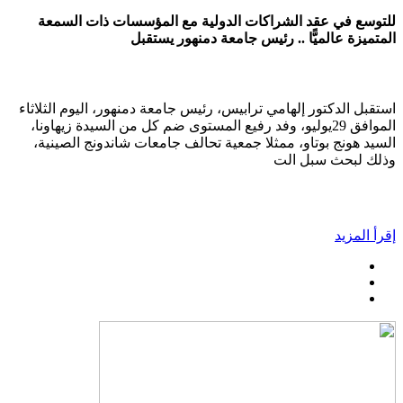
للتوسع في عقد الشراكات الدولية مع المؤسسات ذات السمعة
المتميزة عالميًّا .. رئيس جامعة دمنهور يستقبل
استقبل الدكتور إلهامي ترابيس، رئيس جامعة دمنهور، اليوم الثلاثاء
الموافق 29يوليو، وفد رفيع المستوى ضم كل من السيدة زيهاونا،
السيد هونج بوتاو، ممثلا جمعية تحالف جامعات شاندونج الصينية،
وذلك لبحث سبل الت
إقرأ المزيد