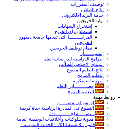
توصيف المقررات
نتائج الطلاب
خدمة البريد الالكترونى
بوابة الخريجين
إستخراج الشهادات
إستطلاع رأى الخريج
المزايـــــــــا التى تقدمها جامعة دمنهور
للخريجين
نظام توظيف الخريجين
إستبيـــــــان
البرامج الدراسية للدراسات العليا
الميثاق الاخلاقى للطالب
نتائج التعليم المفتوح
التعليم المدمج
التربية العسكرية
مصـــــــــادر التعلم
التعليم المدمج
روابط مهمة
إدرس فى مصــــــر
التطوع فى المبادرة الرئاسية حياة كريمة
منصـــــة إجـــــــــــادة
مدونة سلوكيات وأخلاقيات الوظيفة العامة
قانون 81 لسنة 2016 " الخدمة المدنيــة "