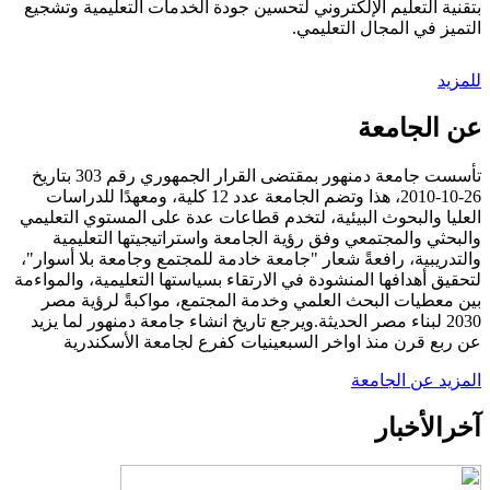
بتقنية التعليم الإلكتروني لتحسين جودة الخدمات التعليمية وتشجيع
التميز في المجال التعليمي.
للمزيد
عن الجامعة
تأسست جامعة دمنهور بمقتضى القرار الجمهوري رقم 303 بتاريخ
26-10-2010، هذا وتضم الجامعة عدد 12 كلية، ومعهدًا للدراسات
العليا والبحوث البيئية، لتخدم قطاعات عدة على المستوي التعليمي
والبحثي والمجتمعي وفق رؤية الجامعة واستراتيجيتها التعليمية
والتدريبية، رافعةً شعار "جامعة خادمة للمجتمع وجامعة بلا أسوار"،
لتحقيق أهدافها المنشودة في الارتقاء بسياستها التعليمية، والمواءمة
بين معطيات البحث العلمي وخدمة المجتمع، مواكبةً لرؤية مصر
2030 لبناء مصر الحديثة.ويرجع تاريخ انشاء جامعة دمنهور لما يزيد
عن ربع قرن منذ اواخر السبعينيات كفرع لجامعة الأسكندرية
المزيد عن الجامعة
آخر
الأخبار