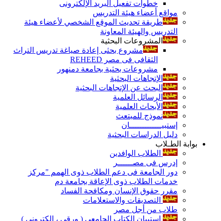
خطوات تفعيل البريد الإلكترونى
مواقع أعضاء هيئة التدريس
طريقة تحديث الموقع الشخصي لأعضاء هيئة
التدريس والهيئة المعاونة
المشروعات البحثية
مشروع بحثى إعادة صياغة تدريس التراث
الثقافى فى مصر REHEED
مشروعات بحثية بجامعة دمنهور
الإتجاهات البحثية
البحث عن الإتجاهات البحثية
الرسائل العلمية
الأبحاث العلمية
نموذج للمبتعث
إستبيـــــــــــــان
دليل الدراسات البحثية
بوابة الطـلاب
الطلاب الوافدين
إدرس فى مصــــــر
دور الجامعة فى دعم الطلاب ذوى الهمم "مركز
خدمات الطلاب ذوى الإعاقة بجامعة دم
مقرر حقوق الإنسان ومكافحة الفساد
التصديقات والاستعلامات
طلاب من أجل مصر
إستبيان الكتاب الجامعي ( ورقي ، إلكتروني )