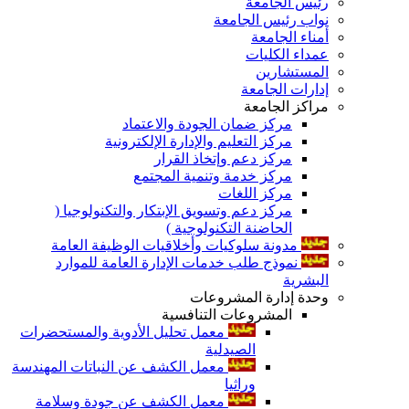
رئيس الجامعة
نواب رئيس الجامعة
أمناء الجامعة
عمداء الكليات
المستشارين
إدارات الجامعة
مراكز الجامعة
مركز ضمان الجودة والاعتماد
مركز التعليم والإدارة الإلكترونية
مركز دعم وإتخاذ القرار
مركز خدمة وتنمية المجتمع
مركز اللغات
مركز دعم وتسويق الإبتكار والتكنولوجيا (
الحاضنة التكنولوجية )
مدونة سلوكيات وأخلاقيات الوظيفة العامة
نموذج طلب خدمات الإدارة العامة للموارد
البشرية
وحدة إدارة المشروعات
المشروعات التنافسية
معمل تحليل الأدوية والمستحضرات
الصيدلية
معمل الكشف عن النباتات المهندسة
وراثيا
معمل الكشف عن جودة وسلامة