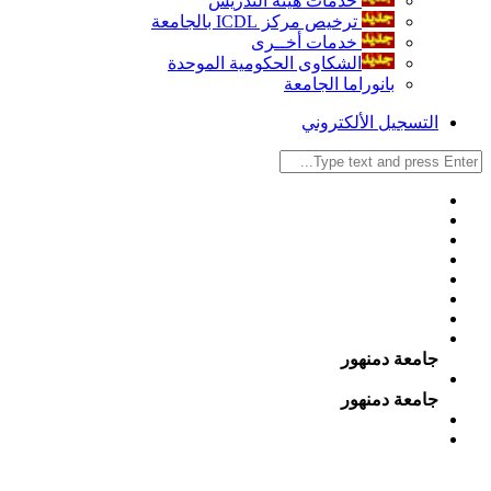
خدمات هيئة التدريس
ترخيص مركز ICDL بالجامعة
خدمات أخــرى
الشكاوى الحكومية الموحدة
بانوراما الجامعة
التسجيل الألكتروني
جامعة دمنهور
جامعة دمنهور