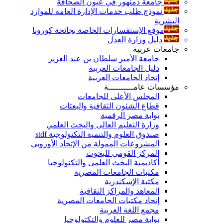
جامعة دمنهور في عيون الصحافة
نموذج طلب خدمات الإدارة العامة للموارد
البشرية
موقع الإستفسارات الخاصة بجائحة كورونا
دليل وزارة العدل
جامعات عربية
جامعة الأمير سلطان بن عبد العزيز
دليل الجامعات العربية
إتحاد الجامعات العربية
مؤسسات عامــــــــــة
المجلس الأعلى للجامعات
قطاع الشئون الثقافية والبعثات
بوابة مصر الرقمية
وزارة التعليم العالى والبحث العلمي
صندوق العلوم والتنمية التكنولوجية stdf
المشروعات الممولة من الإتحاد الأوروبى
المركز القومى للبحوث
أكاديمية البحث العلمى والتكنولوجيا
مكتبات الجامعات المصرية
مكتبة الإسكندرية
المعاهد والمراكز الثقافية
إتحاد مكتبات الجامعات المصرية
مجمع اللغة العربية
بوابة مصر للعلوم والتكتولوجيا