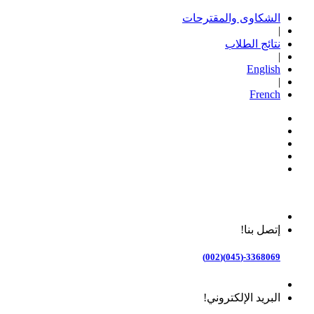
الشكاوى والمقترحات
|
نتائج الطلاب
|
English
|
French
إتصل بنا!
3368069-(045)(002)
البريد الإلكتروني!