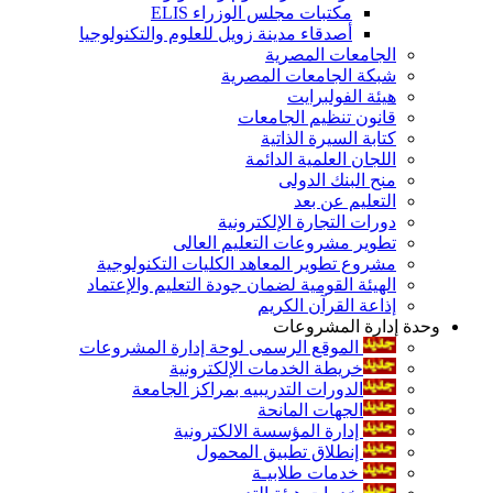
مكتبات مجلس الوزراء ELIS
أصدقاء مدينة زويل للعلوم والتكنولوجيا
الجامعات المصرية
شبكة الجامعات المصرية
هيئة الفولبرايت
قانون تنظيم الجامعات
كتابة السيرة الذاتية
اللجان العلمية الدائمة
منح البنك الدولى
التعليم عن بعد
دورات التجارة الإلكترونية
تطوير مشروعات التعليم العالى
مشروع تطوير المعاهد الكليات التكنولوجية
الهيئة القومية لضمان جودة التعليم والإعتماد
إذاعة القرآن الكريم
وحدة إدارة المشروعات
الموقع الرسمى لوحة إدارة المشروعات
خريطة الخدمات الإلكترونية
الدورات التدريبيه بمراكز الجامعة
الجهات المانحة
إدارة المؤسسة الالكترونية
إنطلاق تطبيق المحمول
خدمات طلابيـة