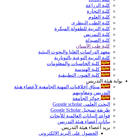
كلية الزراعة
كلية التجارة
كلية العلوم
كلية الطب البيطرى
كلية التربية للطفولة المبكرة
كلية التمريض
كلية الصيدلة
كلية طب الأسنان
معهد الدراسات العليا والبحوث البيئية
كلية التربية النوعية بالنوبارية
كلية الحاسبات والمعلومات
كلية الهندسة
كلية الفنون التطبيقية
بوابة هيئة التدريس
ميثاق أخلاقيات المهنة الجامعية لأعضاء هيئة
التدريس ومعاونيهم
جوائز الجامعة
البحث العلمى Google scholar
طريقة تسجيل Google Scholar
قواعد البيانات العالمية للأبحاث
بيانات أعضاء هيئة التدريس
بريد أعضاء هيئة التدريس
الحصول على البريد الإلكترونى