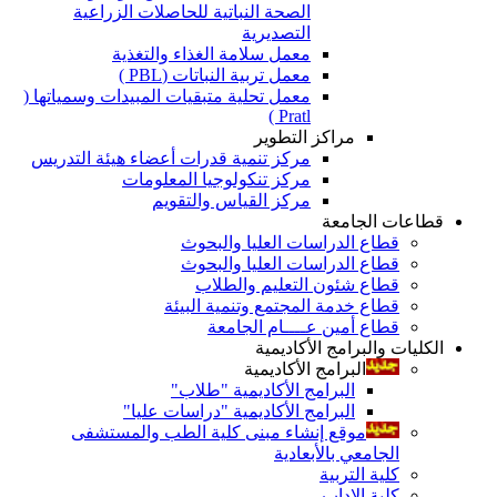
الصحة النباتية للحاصلات الزراعية
التصديرية
معمل سلامة الغذاء والتغذية
معمل تربية النباتات (PBL )
معمل تحلية متبقيات المبيدات وسمياتها (
Pratl )
مراكز التطوير
مركز تنمية قدرات أعضاء هيئة التدريس
مركز تنكولوجيا المعلومات
مركز القياس والتقويم
قطاعات الجامعة
قطاع الدراسات العليا والبحوث
قطاع الدراسات العليا والبحوث
قطاع شئون التعليم والطلاب
قطاع خدمة المجتمع وتنمية البيئة
قطاع أمين عــــام الجامعة
الكليات والبرامج الأكاديمية
البرامج الأكاديمية
البرامج الأكاديمية "طلاب"
البرامج الأكاديمية "دراسات عليا"
موقع إنشاء مبنى كلية الطب والمستشفى
الجامعي بالأبعادية
كلية التربية
كلية الاداب