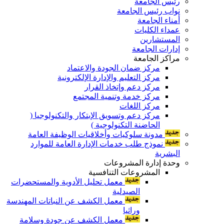
رئيس الجامعة
نواب رئيس الجامعة
أمناء الجامعة
عمداء الكليات
المستشارين
إدارات الجامعة
مراكز الجامعة
مركز ضمان الجودة والاعتماد
مركز التعليم والإدارة الإلكترونية
مركز دعم وإتخاذ القرار
مركز خدمة وتنمية المجتمع
مركز اللغات
مركز دعم وتسويق الإبتكار والتكنولوجيا (
الحاضنة التكنولوجية )
مدونة سلوكيات وأخلاقيات الوظيفة العامة
نموذج طلب خدمات الإدارة العامة للموارد
البشرية
وحدة إدارة المشروعات
المشروعات التنافسية
معمل تحليل الأدوية والمستحضرات
الصيدلية
معمل الكشف عن النباتات المهندسة
وراثيا
معمل الكشف عن جودة وسلامة