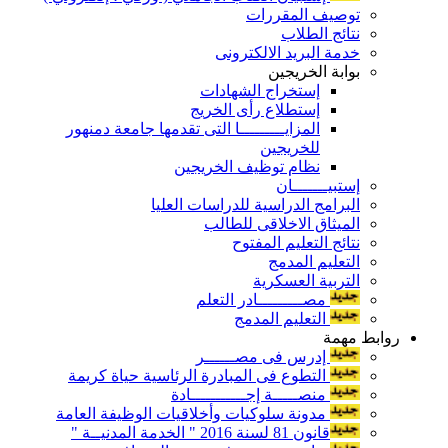
توصيف المقررات
نتائج الطلاب
خدمة البريد الالكترونى
بوابة الخريجين
إستخراج الشهادات
إستطلاع رأى الخريج
المزايـــــــــا التى تقدمها جامعة دمنهور
للخريجين
نظام توظيف الخريجين
إستبيـــــــان
البرامج الدراسية للدراسات العليا
الميثاق الاخلاقى للطالب
نتائج التعليم المفتوح
التعليم المدمج
التربية العسكرية
مصـــــــــادر التعلم
التعليم المدمج
روابط مهمة
إدرس فى مصــــــر
التطوع فى المبادرة الرئاسية حياة كريمة
منصـــــة إجـــــــــــادة
مدونة سلوكيات وأخلاقيات الوظيفة العامة
قانون 81 لسنة 2016 " الخدمة المدنيــة "