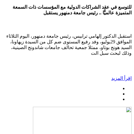
للتوسع في عقد الشراكات الدولية مع المؤسسات ذات السمعة
المتميزة عالميًّا .. رئيس جامعة دمنهور يستقبل
استقبل الدكتور إلهامي ترابيس، رئيس جامعة دمنهور، اليوم الثلاثاء
الموافق 29يوليو، وفد رفيع المستوى ضم كل من السيدة زيهاونا،
السيد هونج بوتاو، ممثلا جمعية تحالف جامعات شاندونج الصينية،
وذلك لبحث سبل الت
إقرأ المزيد