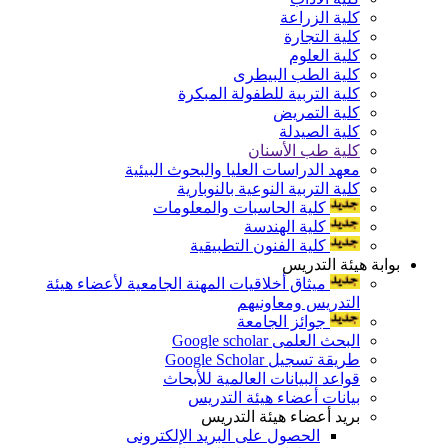
كلية الزراعة
كلية التجارة
كلية العلوم
كلية الطب البيطرى
كلية التربية للطفولة المبكرة
كلية التمريض
كلية الصيدلة
كلية طب الأسنان
معهد الدراسات العليا والبحوث البيئية
كلية التربية النوعية بالنوبارية
كلية الحاسبات والمعلومات
كلية الهندسة
كلية الفنون التطبيقية
بوابة هيئة التدريس
ميثاق أخلاقيات المهنة الجامعية لأعضاء هيئة
التدريس ومعاونيهم
جوائز الجامعة
البحث العلمى Google scholar
طريقة تسجيل Google Scholar
قواعد البيانات العالمية للأبحاث
بيانات أعضاء هيئة التدريس
بريد أعضاء هيئة التدريس
الحصول على البريد الإلكترونى