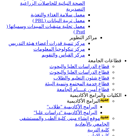
الصحة النباتية للحاصلات الزراعية
التصديرية
معمل سلامة الغذاء والتغذية
معمل تربية النباتات (PBL )
معمل تحلية متبقيات المبيدات وسمياتها (
Pratl )
مراكز التطوير
مركز تنمية قدرات أعضاء هيئة التدريس
مركز تنكولوجيا المعلومات
مركز القياس والتقويم
قطاعات الجامعة
قطاع الدراسات العليا والبحوث
قطاع الدراسات العليا والبحوث
قطاع شئون التعليم والطلاب
قطاع خدمة المجتمع وتنمية البيئة
قطاع أمين عــــام الجامعة
الكليات والبرامج الأكاديمية
البرامج الأكاديمية
البرامج الأكاديمية "طلاب"
البرامج الأكاديمية "دراسات عليا"
موقع إنشاء مبنى كلية الطب والمستشفى
الجامعي بالأبعادية
كلية التربية
كلية الاداب