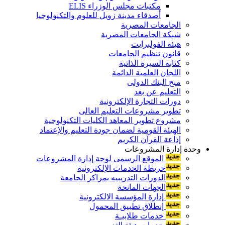
مكتبات مجلس الوزراء ELIS
أصدقاء مدينة زويل للعلوم والتكنولوجيا
الجامعات المصرية
شبكة الجامعات المصرية
هيئة الفولبرايت
قانون تنظيم الجامعات
كتابة السيرة الذاتية
اللجان العلمية الدائمة
منح البنك الدولى
التعليم عن بعد
دورات التجارة الإلكترونية
تطوير مشروعات التعليم العالى
مشروع تطوير المعاهد الكليات التكنولوجية
الهيئة القومية لضمان جودة التعليم والإعتماد
إذاعة القرآن الكريم
وحدة إدارة المشروعات
الموقع الرسمى لوحة إدارة المشروعات
خريطة الخدمات الإلكترونية
الدورات التدريبيه بمراكز الجامعة
الجهات المانحة
إدارة المؤسسة الالكترونية
إنطلاق تطبيق المحمول
خدمات طلابيـة