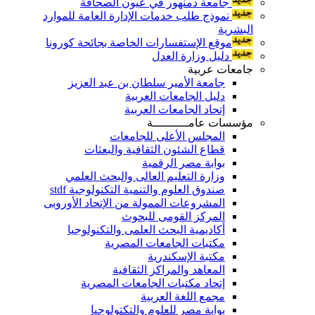
جامعة دمنهور في عيون الصحافة
نموذج طلب خدمات الإدارة العامة للموارد
البشرية
موقع الإستفسارات الخاصة بجائحة كورونا
دليل وزارة العدل
جامعات عربية
جامعة الأمير سلطان بن عبد العزيز
دليل الجامعات العربية
إتحاد الجامعات العربية
مؤسسات عامــــــــــة
المجلس الأعلى للجامعات
قطاع الشئون الثقافية والبعثات
بوابة مصر الرقمية
وزارة التعليم العالى والبحث العلمي
صندوق العلوم والتنمية التكنولوجية stdf
المشروعات الممولة من الإتحاد الأوروبى
المركز القومى للبحوث
أكاديمية البحث العلمى والتكنولوجيا
مكتبات الجامعات المصرية
مكتبة الإسكندرية
المعاهد والمراكز الثقافية
إتحاد مكتبات الجامعات المصرية
مجمع اللغة العربية
بوابة مصر للعلوم والتكتولوجيا