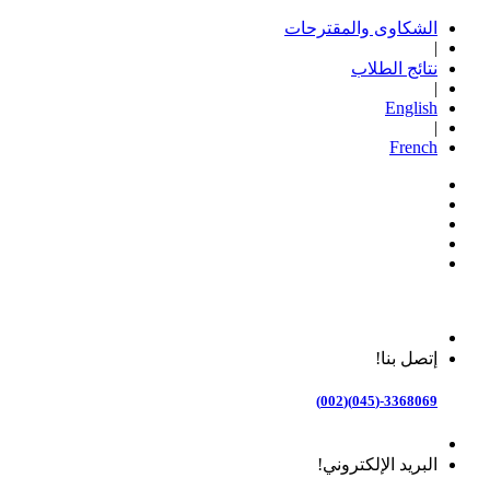
الشكاوى والمقترحات
|
نتائج الطلاب
|
English
|
French
إتصل بنا!
3368069-(045)(002)
البريد الإلكتروني!