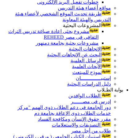
خطوات تفعيل البريد الإلكترونى
مواقع أعضاء هيئة التدريس
طريقة تحديث الموقع الشخصي لأعضاء هيئة
التدريس والهيئة المعاونة
المشروعات البحثية
مشروع بحثى إعادة صياغة تدريس التراث
الثقافى فى مصر REHEED
مشروعات بحثية بجامعة دمنهور
الإتجاهات البحثية
البحث عن الإتجاهات البحثية
الرسائل العلمية
الأبحاث العلمية
نموذج للمبتعث
إستبيـــــــــــــان
دليل الدراسات البحثية
بوابة الطـلاب
الطلاب الوافدين
إدرس فى مصــــــر
دور الجامعة فى دعم الطلاب ذوى الهمم "مركز
خدمات الطلاب ذوى الإعاقة بجامعة دم
مقرر حقوق الإنسان ومكافحة الفساد
التصديقات والاستعلامات
طلاب من أجل مصر
إستبيان الكتاب الجامعي ( ورقي ، إلكتروني )