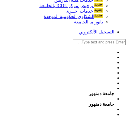
خدمات هيئة التدريس
ترخيص مركز ICDL بالجامعة
خدمات أخــرى
الشكاوى الحكومية الموحدة
بانوراما الجامعة
التسجيل الألكتروني
جامعة دمنهور
جامعة دمنهور