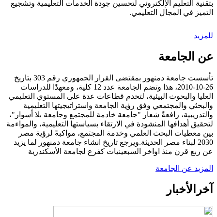
بتقنية التعليم الإلكتروني لتحسين جودة الخدمات التعليمية وتشجيع
التميز في المجال التعليمي.
للمزيد
عن الجامعة
تأسست جامعة دمنهور بمقتضى القرار الجمهوري رقم 303 بتاريخ
26-10-2010، هذا وتضم الجامعة عدد 12 كلية، ومعهدًا للدراسات
العليا والبحوث البيئية، لتخدم قطاعات عدة على المستوي التعليمي
والبحثي والمجتمعي وفق رؤية الجامعة واستراتيجيتها التعليمية
والتدريبية، رافعةً شعار "جامعة خادمة للمجتمع وجامعة بلا أسوار"،
لتحقيق أهدافها المنشودة في الارتقاء بسياستها التعليمية، والمواءمة
بين معطيات البحث العلمي وخدمة المجتمع، مواكبةً لرؤية مصر
2030 لبناء مصر الحديثة.ويرجع تاريخ انشاء جامعة دمنهور لما يزيد
عن ربع قرن منذ اواخر السبعينيات كفرع لجامعة الأسكندرية
المزيد عن الجامعة
آخر
الأخبار