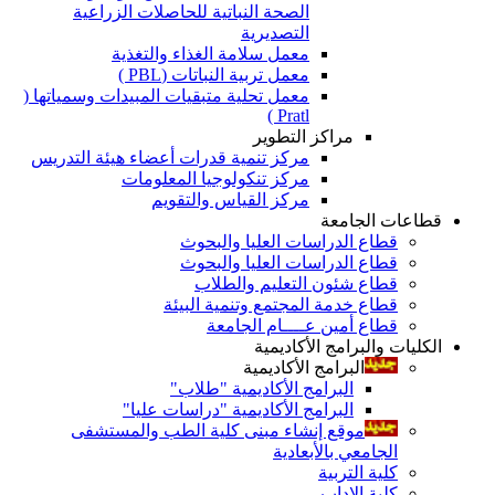
الصحة النباتية للحاصلات الزراعية
التصديرية
معمل سلامة الغذاء والتغذية
معمل تربية النباتات (PBL )
معمل تحلية متبقيات المبيدات وسمياتها (
Pratl )
مراكز التطوير
مركز تنمية قدرات أعضاء هيئة التدريس
مركز تنكولوجيا المعلومات
مركز القياس والتقويم
قطاعات الجامعة
قطاع الدراسات العليا والبحوث
قطاع الدراسات العليا والبحوث
قطاع شئون التعليم والطلاب
قطاع خدمة المجتمع وتنمية البيئة
قطاع أمين عــــام الجامعة
الكليات والبرامج الأكاديمية
البرامج الأكاديمية
البرامج الأكاديمية "طلاب"
البرامج الأكاديمية "دراسات عليا"
موقع إنشاء مبنى كلية الطب والمستشفى
الجامعي بالأبعادية
كلية التربية
كلية الاداب