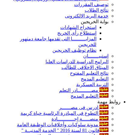
توصيف المقررات
نتائج الطلاب
خدمة البريد الالكترونى
بوابة الخريجين
إستخراج الشهادات
إستطلاع رأى الخريج
المزايـــــــــا التى تقدمها جامعة دمنهور
للخريجين
نظام توظيف الخريجين
إستبيـــــــان
البرامج الدراسية للدراسات العليا
الميثاق الاخلاقى للطالب
نتائج التعليم المفتوح
التعليم المدمج
التربية العسكرية
مصـــــــــادر التعلم
التعليم المدمج
روابط مهمة
إدرس فى مصــــــر
التطوع فى المبادرة الرئاسية حياة كريمة
منصـــــة إجـــــــــــادة
مدونة سلوكيات وأخلاقيات الوظيفة العامة
قانون 81 لسنة 2016 " الخدمة المدنيــة "