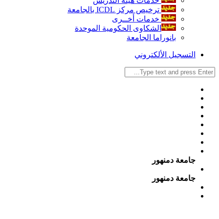
خدمات هيئة التدريس
ترخيص مركز ICDL بالجامعة
خدمات أخــرى
الشكاوى الحكومية الموحدة
بانوراما الجامعة
التسجيل الألكتروني
جامعة دمنهور
جامعة دمنهور