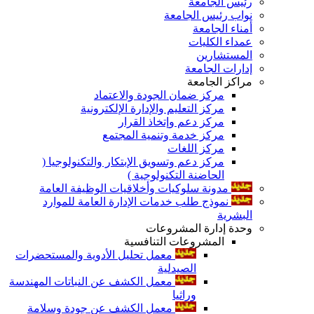
رئيس الجامعة
نواب رئيس الجامعة
أمناء الجامعة
عمداء الكليات
المستشارين
إدارات الجامعة
مراكز الجامعة
مركز ضمان الجودة والاعتماد
مركز التعليم والإدارة الإلكترونية
مركز دعم وإتخاذ القرار
مركز خدمة وتنمية المجتمع
مركز اللغات
مركز دعم وتسويق الإبتكار والتكنولوجيا (
الحاضنة التكنولوجية )
مدونة سلوكيات وأخلاقيات الوظيفة العامة
نموذج طلب خدمات الإدارة العامة للموارد
البشرية
وحدة إدارة المشروعات
المشروعات التنافسية
معمل تحليل الأدوية والمستحضرات
الصيدلية
معمل الكشف عن النباتات المهندسة
وراثيا
معمل الكشف عن جودة وسلامة