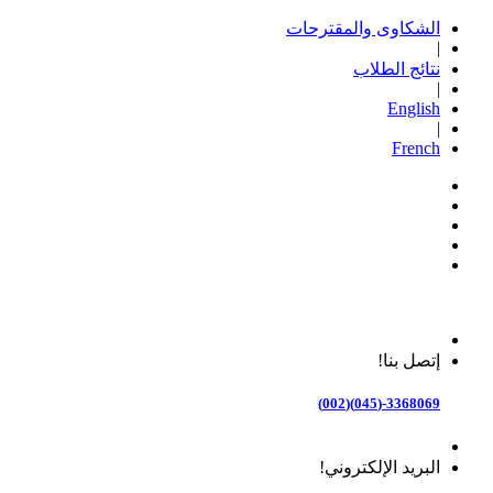
الشكاوى والمقترحات
|
نتائج الطلاب
|
English
|
French
إتصل بنا!
3368069-(045)(002)
البريد الإلكتروني!