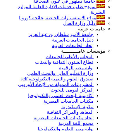
جامعة دمنهور في عيون الصحافة
نموذج طلب خدمات الإدارة العامة للموارد
البشرية
موقع الإستفسارات الخاصة بجائحة كورونا
دليل وزارة العدل
جامعات عربية
جامعة الأمير سلطان بن عبد العزيز
دليل الجامعات العربية
إتحاد الجامعات العربية
مؤسسات عامــــــــــة
المجلس الأعلى للجامعات
قطاع الشئون الثقافية والبعثات
بوابة مصر الرقمية
وزارة التعليم العالى والبحث العلمي
صندوق العلوم والتنمية التكنولوجية stdf
المشروعات الممولة من الإتحاد الأوروبى
المركز القومى للبحوث
أكاديمية البحث العلمى والتكنولوجيا
مكتبات الجامعات المصرية
مكتبة الإسكندرية
المعاهد والمراكز الثقافية
إتحاد مكتبات الجامعات المصرية
مجمع اللغة العربية
بوابة مصر للعلوم والتكتولوجيا