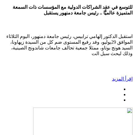
للتوسع في عقد الشراكات الدولية مع المؤسسات ذات السمعة
المتميزة عالميًّا .. رئيس جامعة دمنهور يستقبل
استقبل الدكتور إلهامي ترابيس، رئيس جامعة دمنهور، اليوم الثلاثاء
الموافق 29يوليو، وفد رفيع المستوى ضم كل من السيدة زيهاونا،
السيد هونج بوتاو، ممثلا جمعية تحالف جامعات شاندونج الصينية،
وذلك لبحث سبل الت
إقرأ المزيد