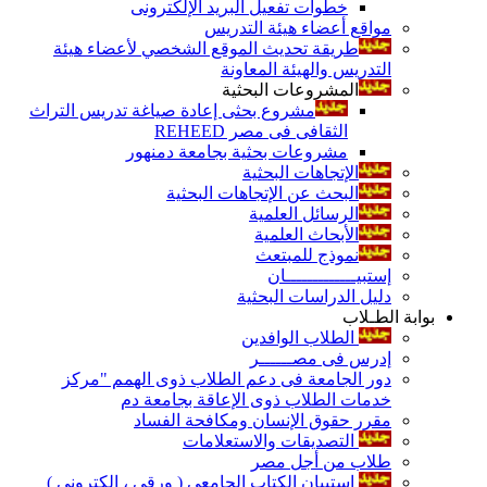
خطوات تفعيل البريد الإلكترونى
مواقع أعضاء هيئة التدريس
طريقة تحديث الموقع الشخصي لأعضاء هيئة
التدريس والهيئة المعاونة
المشروعات البحثية
مشروع بحثى إعادة صياغة تدريس التراث
الثقافى فى مصر REHEED
مشروعات بحثية بجامعة دمنهور
الإتجاهات البحثية
البحث عن الإتجاهات البحثية
الرسائل العلمية
الأبحاث العلمية
نموذج للمبتعث
إستبيـــــــــــــان
دليل الدراسات البحثية
بوابة الطـلاب
الطلاب الوافدين
إدرس فى مصــــــر
دور الجامعة فى دعم الطلاب ذوى الهمم "مركز
خدمات الطلاب ذوى الإعاقة بجامعة دم
مقرر حقوق الإنسان ومكافحة الفساد
التصديقات والاستعلامات
طلاب من أجل مصر
إستبيان الكتاب الجامعي ( ورقي ، إلكتروني )