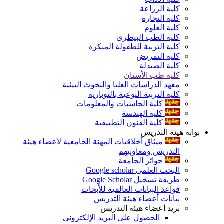
كلية الزراعة
كلية التجارة
كلية العلوم
كلية الطب البيطرى
كلية التربية للطفولة المبكرة
كلية التمريض
كلية الصيدلة
كلية طب الأسنان
معهد الدراسات العليا والبحوث البيئية
كلية التربية النوعية بالنوبارية
كلية الحاسبات والمعلومات
كلية الهندسة
كلية الفنون التطبيقية
بوابة هيئة التدريس
ميثاق أخلاقيات المهنة الجامعية لأعضاء هيئة
التدريس ومعاونيهم
جوائز الجامعة
البحث العلمى Google scholar
طريقة تسجيل Google Scholar
قواعد البيانات العالمية للأبحاث
بيانات أعضاء هيئة التدريس
بريد أعضاء هيئة التدريس
الحصول على البريد الإلكترونى