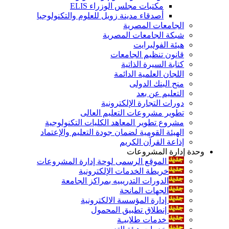
مكتبات مجلس الوزراء ELIS
أصدقاء مدينة زويل للعلوم والتكنولوجيا
الجامعات المصرية
شبكة الجامعات المصرية
هيئة الفولبرايت
قانون تنظيم الجامعات
كتابة السيرة الذاتية
اللجان العلمية الدائمة
منح البنك الدولى
التعليم عن بعد
دورات التجارة الإلكترونية
تطوير مشروعات التعليم العالى
مشروع تطوير المعاهد الكليات التكنولوجية
الهيئة القومية لضمان جودة التعليم والإعتماد
إذاعة القرآن الكريم
وحدة إدارة المشروعات
الموقع الرسمى لوحة إدارة المشروعات
خريطة الخدمات الإلكترونية
الدورات التدريبيه بمراكز الجامعة
الجهات المانحة
إدارة المؤسسة الالكترونية
إنطلاق تطبيق المحمول
خدمات طلابيـة