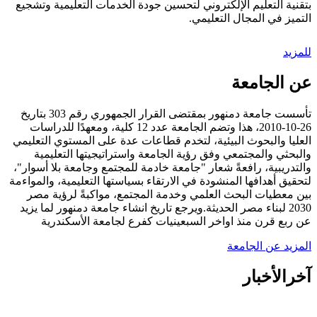
بتقنية التعليم الإلكتروني لتحسين جودة الخدمات التعليمية وتشجيع
التميز في المجال التعليمي.
للمزيد
عن الجامعة
تأسست جامعة دمنهور بمقتضى القرار الجمهوري رقم 303 بتاريخ
26-10-2010، هذا وتضم الجامعة عدد 12 كلية، ومعهدًا للدراسات
العليا والبحوث البيئية، لتخدم قطاعات عدة على المستوي التعليمي
والبحثي والمجتمعي وفق رؤية الجامعة واستراتيجيتها التعليمية
والتدريبية، رافعةً شعار "جامعة خادمة للمجتمع وجامعة بلا أسوار"،
لتحقيق أهدافها المنشودة في الارتقاء بسياستها التعليمية، والمواءمة
بين معطيات البحث العلمي وخدمة المجتمع، مواكبةً لرؤية مصر
2030 لبناء مصر الحديثة.ويرجع تاريخ انشاء جامعة دمنهور لما يزيد
عن ربع قرن منذ اواخر السبعينيات كفرع لجامعة الأسكندرية
المزيد عن الجامعة
آخر
الأخبار