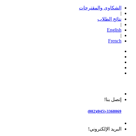
الشكاوى والمقترحات
|
نتائج الطلاب
|
English
|
French
إتصل بنا!
3368069-(045)(002)
البريد الإلكتروني!