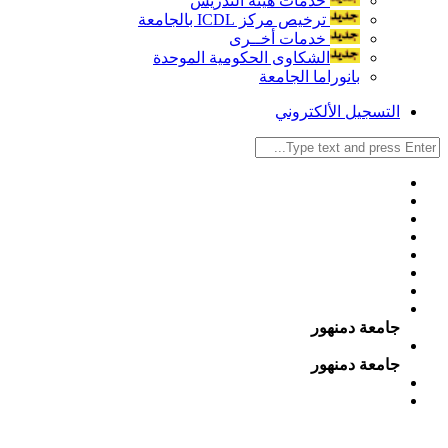
خدمات هيئة التدريس
ترخيص مركز ICDL بالجامعة
خدمات أخــرى
الشكاوى الحكومية الموحدة
بانوراما الجامعة
التسجيل الألكتروني
جامعة دمنهور
جامعة دمنهور