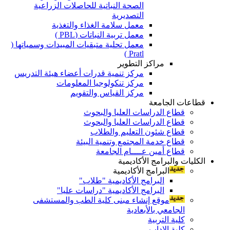
الصحة النباتية للحاصلات الزراعية
التصديرية
معمل سلامة الغذاء والتغذية
معمل تربية النباتات (PBL )
معمل تحلية متبقيات المبيدات وسمياتها (
Pratl )
مراكز التطوير
مركز تنمية قدرات أعضاء هيئة التدريس
مركز تنكولوجيا المعلومات
مركز القياس والتقويم
قطاعات الجامعة
قطاع الدراسات العليا والبحوث
قطاع الدراسات العليا والبحوث
قطاع شئون التعليم والطلاب
قطاع خدمة المجتمع وتنمية البيئة
قطاع أمين عــــام الجامعة
الكليات والبرامج الأكاديمية
البرامج الأكاديمية
البرامج الأكاديمية "طلاب"
البرامج الأكاديمية "دراسات عليا"
موقع إنشاء مبنى كلية الطب والمستشفى
الجامعي بالأبعادية
كلية التربية
كلية الاداب