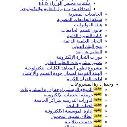
مكتبات مجلس الوزراء ELIS
أصدقاء مدينة زويل للعلوم والتكنولوجيا
الجامعات المصرية
شبكة الجامعات المصرية
هيئة الفولبرايت
قانون تنظيم الجامعات
كتابة السيرة الذاتية
اللجان العلمية الدائمة
منح البنك الدولى
التعليم عن بعد
دورات التجارة الإلكترونية
تطوير مشروعات التعليم العالى
مشروع تطوير المعاهد الكليات التكنولوجية
الهيئة القومية لضمان جودة التعليم والإعتماد
إذاعة القرآن الكريم
وحدة إدارة المشروعات
الموقع الرسمى لوحة إدارة المشروعات
خريطة الخدمات الإلكترونية
الدورات التدريبيه بمراكز الجامعة
الجهات المانحة
إدارة المؤسسة الالكترونية
إنطلاق تطبيق المحمول
خدمات طلابيـة