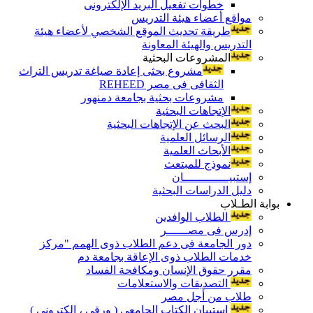
خطوات تفعيل البريد الإلكترونى
مواقع أعضاء هيئة التدريس
طريقة تحديث الموقع الشخصي لأعضاء هيئة
التدريس والهيئة المعاونة
المشروعات البحثية
مشروع بحثى إعادة صياغة تدريس التراث
الثقافى فى مصر REHEED
مشروعات بحثية بجامعة دمنهور
الإتجاهات البحثية
البحث عن الإتجاهات البحثية
الرسائل العلمية
الأبحاث العلمية
نموذج للمبتعث
إستبيـــــــــــــان
دليل الدراسات البحثية
بوابة الطـلاب
الطلاب الوافدين
إدرس فى مصــــــر
دور الجامعة فى دعم الطلاب ذوى الهمم "مركز
خدمات الطلاب ذوى الإعاقة بجامعة دم
مقرر حقوق الإنسان ومكافحة الفساد
التصديقات والاستعلامات
طلاب من أجل مصر
إستبيان الكتاب الجامعي ( ورقي ، إلكتروني )