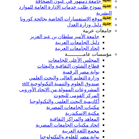
جامعة دمنهور في عيون الصحافة
نموذج طلب خدمات الإدارة العامة للموارد
البشرية
موقع الإستفسارات الخاصة بجائحة كورونا
دليل وزارة العدل
جامعات عربية
جامعة الأمير سلطان بن عبد العزيز
دليل الجامعات العربية
إتحاد الجامعات العربية
مؤسسات عامــــــــــة
المجلس الأعلى للجامعات
قطاع الشئون الثقافية والبعثات
بوابة مصر الرقمية
وزارة التعليم العالى والبحث العلمي
صندوق العلوم والتنمية التكنولوجية stdf
المشروعات الممولة من الإتحاد الأوروبى
المركز القومى للبحوث
أكاديمية البحث العلمى والتكنولوجيا
مكتبات الجامعات المصرية
مكتبة الإسكندرية
المعاهد والمراكز الثقافية
إتحاد مكتبات الجامعات المصرية
مجمع اللغة العربية
بوابة مصر للعلوم والتكتولوجيا