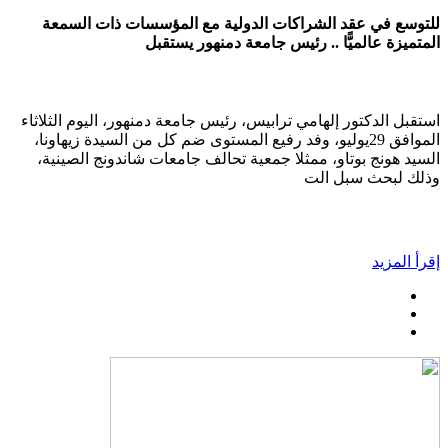
للتوسع في عقد الشراكات الدولية مع المؤسسات ذات السمعة
المتميزة عالميًّا .. رئيس جامعة دمنهور يستقبل
استقبل الدكتور إلهامي ترابيس، رئيس جامعة دمنهور، اليوم الثلاثاء
الموافق 29يوليو، وفد رفيع المستوى ضم كل من السيدة زيهاونا،
السيد هونج بوتاو، ممثلا جمعية تحالف جامعات شاندونج الصينية،
وذلك لبحث سبل الت
إقرأ المزيد