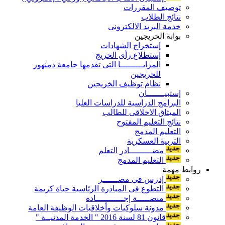
توصيف المقررات
نتائج الطلاب
خدمة البريد الالكترونى
بوابة الخريجين
إستخراج الشهادات
إستطلاع رأى الخريج
المزايـــــــــا التى تقدمها جامعة دمنهور
للخريجين
نظام توظيف الخريجين
إستبيـــــــان
البرامج الدراسية للدراسات العليا
الميثاق الاخلاقى للطالب
نتائج التعليم المفتوح
التعليم المدمج
التربية العسكرية
مصـــــــــادر التعلم
التعليم المدمج
روابط مهمة
إدرس فى مصــــــر
التطوع فى المبادرة الرئاسية حياة كريمة
منصـــــة إجـــــــــــادة
مدونة سلوكيات وأخلاقيات الوظيفة العامة
قانون 81 لسنة 2016 " الخدمة المدنيــة "