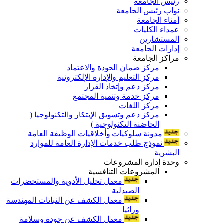
رئيس الجامعة
نواب رئيس الجامعة
أمناء الجامعة
عمداء الكليات
المستشارين
إدارات الجامعة
مراكز الجامعة
مركز ضمان الجودة والاعتماد
مركز التعليم والإدارة الإلكترونية
مركز دعم وإتخاذ القرار
مركز خدمة وتنمية المجتمع
مركز اللغات
مركز دعم وتسويق الإبتكار والتكنولوجيا (
الحاضنة التكنولوجية )
مدونة سلوكيات وأخلاقيات الوظيفة العامة
نموذج طلب خدمات الإدارة العامة للموارد
البشرية
وحدة إدارة المشروعات
المشروعات التنافسية
معمل تحليل الأدوية والمستحضرات
الصيدلية
معمل الكشف عن النباتات المهندسة
وراثيا
معمل الكشف عن جودة وسلامة