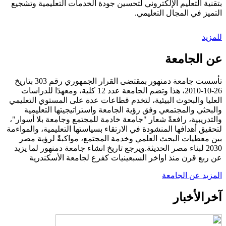
بتقنية التعليم الإلكتروني لتحسين جودة الخدمات التعليمية وتشجيع
التميز في المجال التعليمي.
للمزيد
عن الجامعة
تأسست جامعة دمنهور بمقتضى القرار الجمهوري رقم 303 بتاريخ
26-10-2010، هذا وتضم الجامعة عدد 12 كلية، ومعهدًا للدراسات
العليا والبحوث البيئية، لتخدم قطاعات عدة على المستوي التعليمي
والبحثي والمجتمعي وفق رؤية الجامعة واستراتيجيتها التعليمية
والتدريبية، رافعةً شعار "جامعة خادمة للمجتمع وجامعة بلا أسوار"،
لتحقيق أهدافها المنشودة في الارتقاء بسياستها التعليمية، والمواءمة
بين معطيات البحث العلمي وخدمة المجتمع، مواكبةً لرؤية مصر
2030 لبناء مصر الحديثة.ويرجع تاريخ انشاء جامعة دمنهور لما يزيد
عن ربع قرن منذ اواخر السبعينيات كفرع لجامعة الأسكندرية
المزيد عن الجامعة
آخر
الأخبار