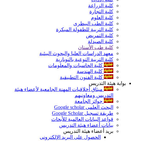
كلية الزراعة
كلية التجارة
كلية العلوم
كلية الطب البيطرى
كلية التربية للطفولة المبكرة
كلية التمريض
كلية الصيدلة
كلية طب الأسنان
معهد الدراسات العليا والبحوث البيئية
كلية التربية النوعية بالنوبارية
كلية الحاسبات والمعلومات
كلية الهندسة
كلية الفنون التطبيقية
بوابة هيئة التدريس
ميثاق أخلاقيات المهنة الجامعية لأعضاء هيئة
التدريس ومعاونيهم
جوائز الجامعة
البحث العلمى Google scholar
طريقة تسجيل Google Scholar
قواعد البيانات العالمية للأبحاث
بيانات أعضاء هيئة التدريس
بريد أعضاء هيئة التدريس
الحصول على البريد الإلكترونى