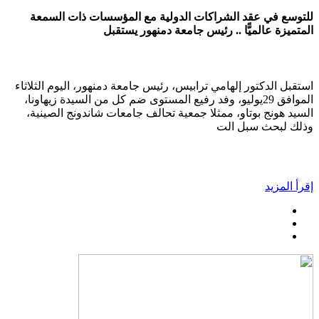
للتوسع في عقد الشراكات الدولية مع المؤسسات ذات السمعة
المتميزة عالميًّا .. رئيس جامعة دمنهور يستقبل
استقبل الدكتور إلهامي ترابيس، رئيس جامعة دمنهور، اليوم الثلاثاء
الموافق 29يوليو، وفد رفيع المستوى ضم كل من السيدة زيهاونا،
السيد هونج بوتاو، ممثلا جمعية تحالف جامعات شاندونج الصينية،
وذلك لبحث سبل الت
إقرأ المزيد