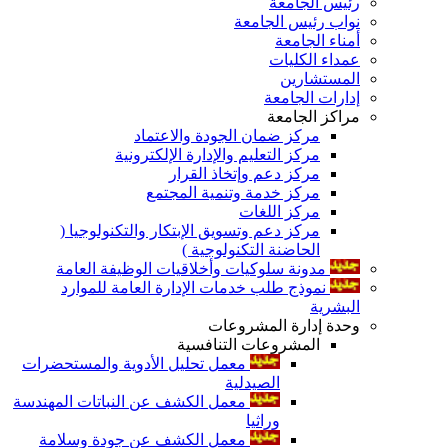
رئيس الجامعة
نواب رئيس الجامعة
أمناء الجامعة
عمداء الكليات
المستشارين
إدارات الجامعة
مراكز الجامعة
مركز ضمان الجودة والاعتماد
مركز التعليم والإدارة الإلكترونية
مركز دعم وإتخاذ القرار
مركز خدمة وتنمية المجتمع
مركز اللغات
مركز دعم وتسويق الإبتكار والتكنولوجيا (
الحاضنة التكنولوجية )
مدونة سلوكيات وأخلاقيات الوظيفة العامة
نموذج طلب خدمات الإدارة العامة للموارد
البشرية
وحدة إدارة المشروعات
المشروعات التنافسية
معمل تحليل الأدوية والمستحضرات
الصيدلية
معمل الكشف عن النباتات المهندسة
وراثيا
معمل الكشف عن جودة وسلامة