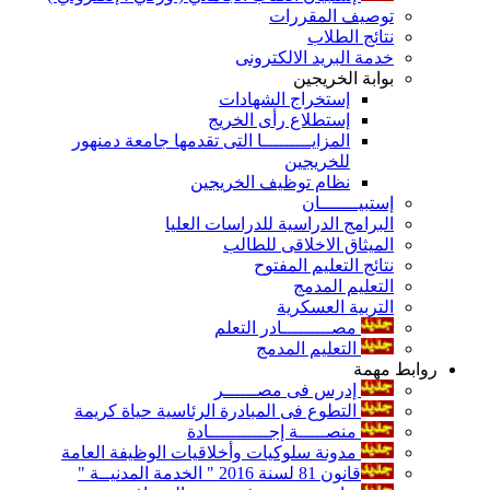
توصيف المقررات
نتائج الطلاب
خدمة البريد الالكترونى
بوابة الخريجين
إستخراج الشهادات
إستطلاع رأى الخريج
المزايـــــــــا التى تقدمها جامعة دمنهور
للخريجين
نظام توظيف الخريجين
إستبيـــــــان
البرامج الدراسية للدراسات العليا
الميثاق الاخلاقى للطالب
نتائج التعليم المفتوح
التعليم المدمج
التربية العسكرية
مصـــــــــادر التعلم
التعليم المدمج
روابط مهمة
إدرس فى مصــــــر
التطوع فى المبادرة الرئاسية حياة كريمة
منصـــــة إجـــــــــــادة
مدونة سلوكيات وأخلاقيات الوظيفة العامة
قانون 81 لسنة 2016 " الخدمة المدنيــة "