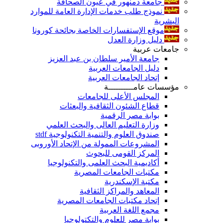
جامعة دمنهور في عيون الصحافة
نموذج طلب خدمات الإدارة العامة للموارد
البشرية
موقع الإستفسارات الخاصة بجائحة كورونا
دليل وزارة العدل
جامعات عربية
جامعة الأمير سلطان بن عبد العزيز
دليل الجامعات العربية
إتحاد الجامعات العربية
مؤسسات عامــــــــــة
المجلس الأعلى للجامعات
قطاع الشئون الثقافية والبعثات
بوابة مصر الرقمية
وزارة التعليم العالى والبحث العلمي
صندوق العلوم والتنمية التكنولوجية stdf
المشروعات الممولة من الإتحاد الأوروبى
المركز القومى للبحوث
أكاديمية البحث العلمى والتكنولوجيا
مكتبات الجامعات المصرية
مكتبة الإسكندرية
المعاهد والمراكز الثقافية
إتحاد مكتبات الجامعات المصرية
مجمع اللغة العربية
بوابة مصر للعلوم والتكتولوجيا