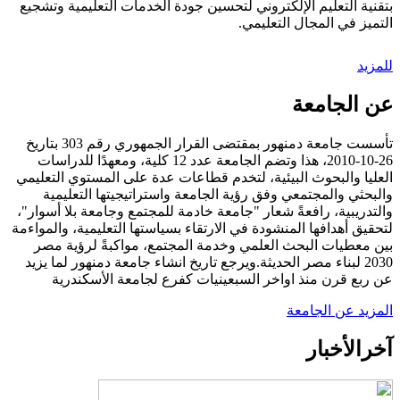
بتقنية التعليم الإلكتروني لتحسين جودة الخدمات التعليمية وتشجيع
التميز في المجال التعليمي.
للمزيد
عن الجامعة
تأسست جامعة دمنهور بمقتضى القرار الجمهوري رقم 303 بتاريخ
26-10-2010، هذا وتضم الجامعة عدد 12 كلية، ومعهدًا للدراسات
العليا والبحوث البيئية، لتخدم قطاعات عدة على المستوي التعليمي
والبحثي والمجتمعي وفق رؤية الجامعة واستراتيجيتها التعليمية
والتدريبية، رافعةً شعار "جامعة خادمة للمجتمع وجامعة بلا أسوار"،
لتحقيق أهدافها المنشودة في الارتقاء بسياستها التعليمية، والمواءمة
بين معطيات البحث العلمي وخدمة المجتمع، مواكبةً لرؤية مصر
2030 لبناء مصر الحديثة.ويرجع تاريخ انشاء جامعة دمنهور لما يزيد
عن ربع قرن منذ اواخر السبعينيات كفرع لجامعة الأسكندرية
المزيد عن الجامعة
آخر
الأخبار