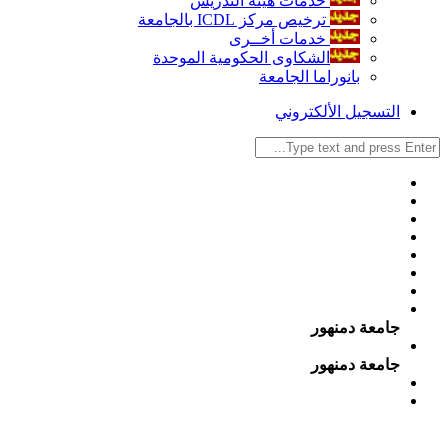
خدمات هيئة التدريس
ترخيص مركز ICDL بالجامعة
خدمات أخــرى
الشكاوى الحكومية الموحدة
بانوراما الجامعة
التسجيل الألكتروني
جامعة دمنهور
جامعة دمنهور