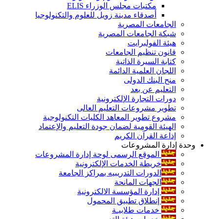
مكتبات مجلس الوزراء ELIS
أصدقاء مدينة زويل للعلوم والتكنولوجيا
الجامعات المصرية
شبكة الجامعات المصرية
هيئة الفولبرايت
قانون تنظيم الجامعات
كتابة السيرة الذاتية
اللجان العلمية الدائمة
منح البنك الدولى
التعليم عن بعد
دورات التجارة الإلكترونية
تطوير مشروعات التعليم العالى
مشروع تطوير المعاهد الكليات التكنولوجية
الهيئة القومية لضمان جودة التعليم والإعتماد
إذاعة القرآن الكريم
وحدة إدارة المشروعات
الموقع الرسمى لوحة إدارة المشروعات
خريطة الخدمات الإلكترونية
الدورات التدريبيه بمراكز الجامعة
الجهات المانحة
إدارة المؤسسة الالكترونية
إنطلاق تطبيق المحمول
خدمات طلابيـة