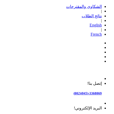
الشكاوى والمقترحات
|
نتائج الطلاب
|
English
|
French
إتصل بنا!
3368069-(045)(002)
البريد الإلكتروني!