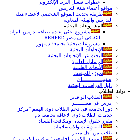
خطوات تفعيل البريد الإلكترونى
مواقع أعضاء هيئة التدريس
طريقة تحديث الموقع الشخصي لأعضاء هيئة
التدريس والهيئة المعاونة
المشروعات البحثية
مشروع بحثى إعادة صياغة تدريس التراث
الثقافى فى مصر REHEED
مشروعات بحثية بجامعة دمنهور
الإتجاهات البحثية
البحث عن الإتجاهات البحثية
الرسائل العلمية
الأبحاث العلمية
نموذج للمبتعث
إستبيـــــــــــــان
دليل الدراسات البحثية
بوابة الطـلاب
الطلاب الوافدين
إدرس فى مصــــــر
دور الجامعة فى دعم الطلاب ذوى الهمم "مركز
خدمات الطلاب ذوى الإعاقة بجامعة دم
مقرر حقوق الإنسان ومكافحة الفساد
التصديقات والاستعلامات
طلاب من أجل مصر
إستبيان الكتاب الجامعي ( ورقي ، إلكتروني )