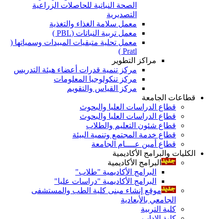
الصحة النباتية للحاصلات الزراعية
التصديرية
معمل سلامة الغذاء والتغذية
معمل تربية النباتات (PBL )
معمل تحلية متبقيات المبيدات وسمياتها (
Pratl )
مراكز التطوير
مركز تنمية قدرات أعضاء هيئة التدريس
مركز تنكولوجيا المعلومات
مركز القياس والتقويم
قطاعات الجامعة
قطاع الدراسات العليا والبحوث
قطاع الدراسات العليا والبحوث
قطاع شئون التعليم والطلاب
قطاع خدمة المجتمع وتنمية البيئة
قطاع أمين عــــام الجامعة
الكليات والبرامج الأكاديمية
البرامج الأكاديمية
البرامج الأكاديمية "طلاب"
البرامج الأكاديمية "دراسات عليا"
موقع إنشاء مبنى كلية الطب والمستشفى
الجامعي بالأبعادية
كلية التربية
كلية الاداب