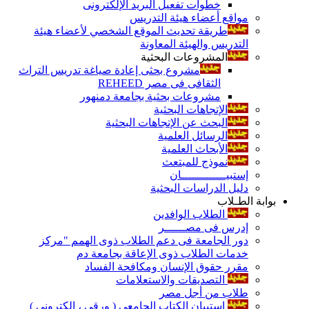
خطوات تفعيل البريد الإلكترونى
مواقع أعضاء هيئة التدريس
طريقة تحديث الموقع الشخصي لأعضاء هيئة
التدريس والهيئة المعاونة
المشروعات البحثية
مشروع بحثى إعادة صياغة تدريس التراث
الثقافى فى مصر REHEED
مشروعات بحثية بجامعة دمنهور
الإتجاهات البحثية
البحث عن الإتجاهات البحثية
الرسائل العلمية
الأبحاث العلمية
نموذج للمبتعث
إستبيـــــــــــــان
دليل الدراسات البحثية
بوابة الطـلاب
الطلاب الوافدين
إدرس فى مصــــــر
دور الجامعة فى دعم الطلاب ذوى الهمم "مركز
خدمات الطلاب ذوى الإعاقة بجامعة دم
مقرر حقوق الإنسان ومكافحة الفساد
التصديقات والاستعلامات
طلاب من أجل مصر
إستبيان الكتاب الجامعي ( ورقي ، إلكتروني )