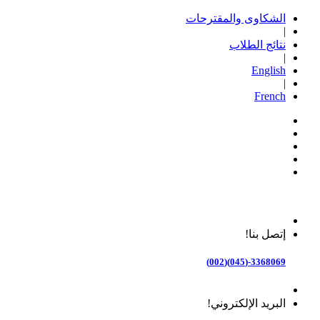
الشكاوى والمقترحات
|
نتائج الطلاب
|
English
|
French
إتصل بنا!
3368069-(045)(002)
البريد الإلكتروني!