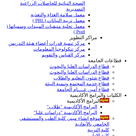
الصحة النباتية للحاصلات الزراعية
التصديرية
معمل سلامة الغذاء والتغذية
معمل تربية النباتات (PBL )
معمل تحلية متبقيات المبيدات وسمياتها (
Pratl )
مراكز التطوير
مركز تنمية قدرات أعضاء هيئة التدريس
مركز تنكولوجيا المعلومات
مركز القياس والتقويم
قطاعات الجامعة
قطاع الدراسات العليا والبحوث
قطاع الدراسات العليا والبحوث
قطاع شئون التعليم والطلاب
قطاع خدمة المجتمع وتنمية البيئة
قطاع أمين عــــام الجامعة
الكليات والبرامج الأكاديمية
البرامج الأكاديمية
البرامج الأكاديمية "طلاب"
البرامج الأكاديمية "دراسات عليا"
موقع إنشاء مبنى كلية الطب والمستشفى
الجامعي بالأبعادية
كلية التربية
كلية الاداب