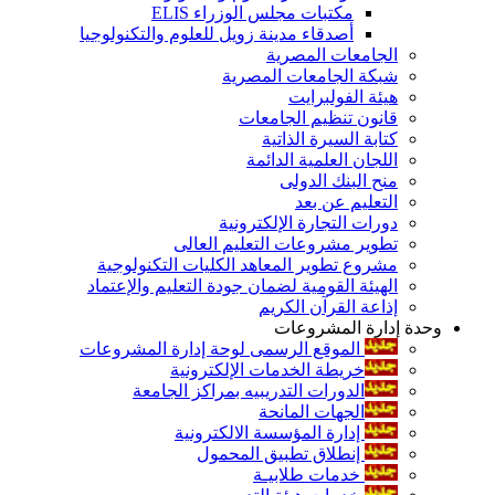
مكتبات مجلس الوزراء ELIS
أصدقاء مدينة زويل للعلوم والتكنولوجيا
الجامعات المصرية
شبكة الجامعات المصرية
هيئة الفولبرايت
قانون تنظيم الجامعات
كتابة السيرة الذاتية
اللجان العلمية الدائمة
منح البنك الدولى
التعليم عن بعد
دورات التجارة الإلكترونية
تطوير مشروعات التعليم العالى
مشروع تطوير المعاهد الكليات التكنولوجية
الهيئة القومية لضمان جودة التعليم والإعتماد
إذاعة القرآن الكريم
وحدة إدارة المشروعات
الموقع الرسمى لوحة إدارة المشروعات
خريطة الخدمات الإلكترونية
الدورات التدريبيه بمراكز الجامعة
الجهات المانحة
إدارة المؤسسة الالكترونية
إنطلاق تطبيق المحمول
خدمات طلابيـة