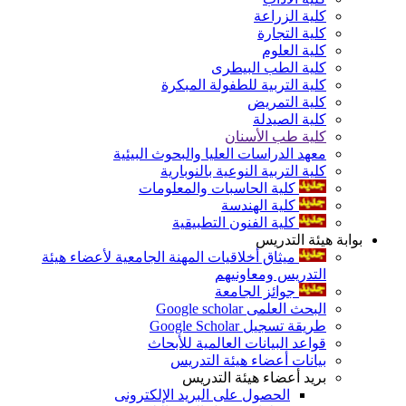
كلية الزراعة
كلية التجارة
كلية العلوم
كلية الطب البيطرى
كلية التربية للطفولة المبكرة
كلية التمريض
كلية الصيدلة
كلية طب الأسنان
معهد الدراسات العليا والبحوث البيئية
كلية التربية النوعية بالنوبارية
كلية الحاسبات والمعلومات
كلية الهندسة
كلية الفنون التطبيقية
بوابة هيئة التدريس
ميثاق أخلاقيات المهنة الجامعية لأعضاء هيئة
التدريس ومعاونيهم
جوائز الجامعة
البحث العلمى Google scholar
طريقة تسجيل Google Scholar
قواعد البيانات العالمية للأبحاث
بيانات أعضاء هيئة التدريس
بريد أعضاء هيئة التدريس
الحصول على البريد الإلكترونى