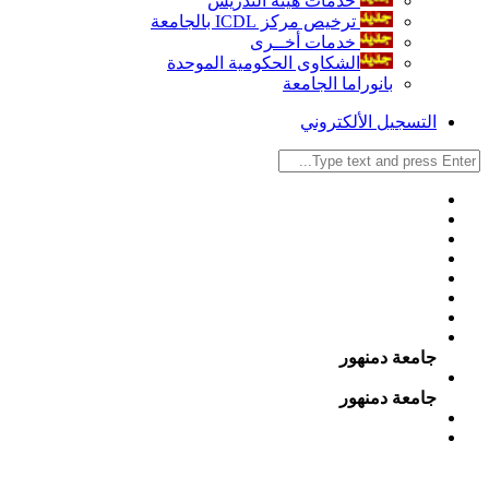
خدمات هيئة التدريس
ترخيص مركز ICDL بالجامعة
خدمات أخــرى
الشكاوى الحكومية الموحدة
بانوراما الجامعة
التسجيل الألكتروني
جامعة دمنهور
جامعة دمنهور