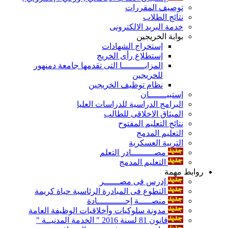
توصيف المقررات
نتائج الطلاب
خدمة البريد الالكترونى
بوابة الخريجين
إستخراج الشهادات
إستطلاع رأى الخريج
المزايـــــــــا التى تقدمها جامعة دمنهور
للخريجين
نظام توظيف الخريجين
إستبيـــــــان
البرامج الدراسية للدراسات العليا
الميثاق الاخلاقى للطالب
نتائج التعليم المفتوح
التعليم المدمج
التربية العسكرية
مصـــــــــادر التعلم
التعليم المدمج
روابط مهمة
إدرس فى مصــــــر
التطوع فى المبادرة الرئاسية حياة كريمة
منصـــــة إجـــــــــــادة
مدونة سلوكيات وأخلاقيات الوظيفة العامة
قانون 81 لسنة 2016 " الخدمة المدنيــة "