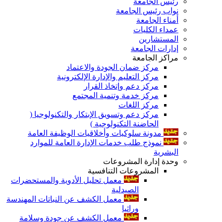
رئيس الجامعة
نواب رئيس الجامعة
أمناء الجامعة
عمداء الكليات
المستشارين
إدارات الجامعة
مراكز الجامعة
مركز ضمان الجودة والاعتماد
مركز التعليم والإدارة الإلكترونية
مركز دعم وإتخاذ القرار
مركز خدمة وتنمية المجتمع
مركز اللغات
مركز دعم وتسويق الإبتكار والتكنولوجيا (
الحاضنة التكنولوجية )
مدونة سلوكيات وأخلاقيات الوظيفة العامة
نموذج طلب خدمات الإدارة العامة للموارد
البشرية
وحدة إدارة المشروعات
المشروعات التنافسية
معمل تحليل الأدوية والمستحضرات
الصيدلية
معمل الكشف عن النباتات المهندسة
وراثيا
معمل الكشف عن جودة وسلامة