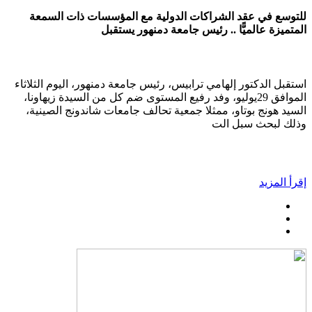
للتوسع في عقد الشراكات الدولية مع المؤسسات ذات السمعة
المتميزة عالميًّا .. رئيس جامعة دمنهور يستقبل
استقبل الدكتور إلهامي ترابيس، رئيس جامعة دمنهور، اليوم الثلاثاء
الموافق 29يوليو، وفد رفيع المستوى ضم كل من السيدة زيهاونا،
السيد هونج بوتاو، ممثلا جمعية تحالف جامعات شاندونج الصينية،
وذلك لبحث سبل الت
إقرأ المزيد