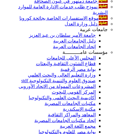
جامعة دمنهور في عيون الصحافة
نموذج طلب خدمات الإدارة العامة للموارد
البشرية
موقع الإستفسارات الخاصة بجائحة كورونا
دليل وزارة العدل
جامعات عربية
جامعة الأمير سلطان بن عبد العزيز
دليل الجامعات العربية
إتحاد الجامعات العربية
مؤسسات عامــــــــــة
المجلس الأعلى للجامعات
قطاع الشئون الثقافية والبعثات
بوابة مصر الرقمية
وزارة التعليم العالى والبحث العلمي
صندوق العلوم والتنمية التكنولوجية stdf
المشروعات الممولة من الإتحاد الأوروبى
المركز القومى للبحوث
أكاديمية البحث العلمى والتكنولوجيا
مكتبات الجامعات المصرية
مكتبة الإسكندرية
المعاهد والمراكز الثقافية
إتحاد مكتبات الجامعات المصرية
مجمع اللغة العربية
بوابة مصر للعلوم والتكتولوجيا