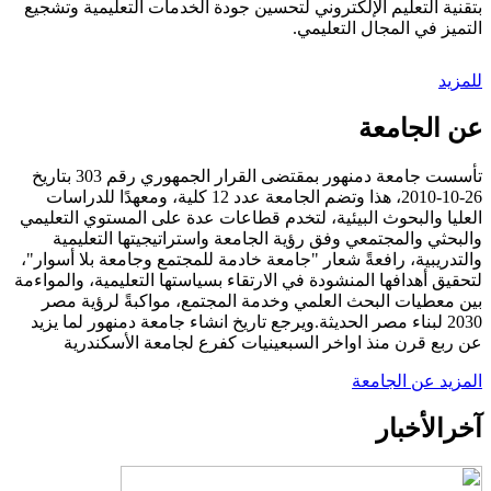
بتقنية التعليم الإلكتروني لتحسين جودة الخدمات التعليمية وتشجيع
التميز في المجال التعليمي.
للمزيد
عن الجامعة
تأسست جامعة دمنهور بمقتضى القرار الجمهوري رقم 303 بتاريخ
26-10-2010، هذا وتضم الجامعة عدد 12 كلية، ومعهدًا للدراسات
العليا والبحوث البيئية، لتخدم قطاعات عدة على المستوي التعليمي
والبحثي والمجتمعي وفق رؤية الجامعة واستراتيجيتها التعليمية
والتدريبية، رافعةً شعار "جامعة خادمة للمجتمع وجامعة بلا أسوار"،
لتحقيق أهدافها المنشودة في الارتقاء بسياستها التعليمية، والمواءمة
بين معطيات البحث العلمي وخدمة المجتمع، مواكبةً لرؤية مصر
2030 لبناء مصر الحديثة.ويرجع تاريخ انشاء جامعة دمنهور لما يزيد
عن ربع قرن منذ اواخر السبعينيات كفرع لجامعة الأسكندرية
المزيد عن الجامعة
آخر
الأخبار