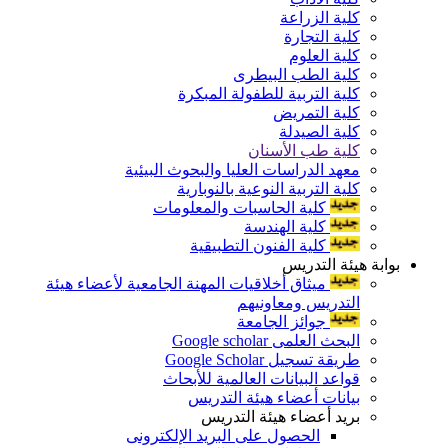
كلية الزراعة
كلية التجارة
كلية العلوم
كلية الطب البيطرى
كلية التربية للطفولة المبكرة
كلية التمريض
كلية الصيدلة
كلية طب الأسنان
معهد الدراسات العليا والبحوث البيئية
كلية التربية النوعية بالنوبارية
كلية الحاسبات والمعلومات
كلية الهندسة
كلية الفنون التطبيقية
بوابة هيئة التدريس
ميثاق أخلاقيات المهنة الجامعية لأعضاء هيئة
التدريس ومعاونيهم
جوائز الجامعة
البحث العلمى Google scholar
طريقة تسجيل Google Scholar
قواعد البيانات العالمية للأبحاث
بيانات أعضاء هيئة التدريس
بريد أعضاء هيئة التدريس
الحصول على البريد الإلكترونى