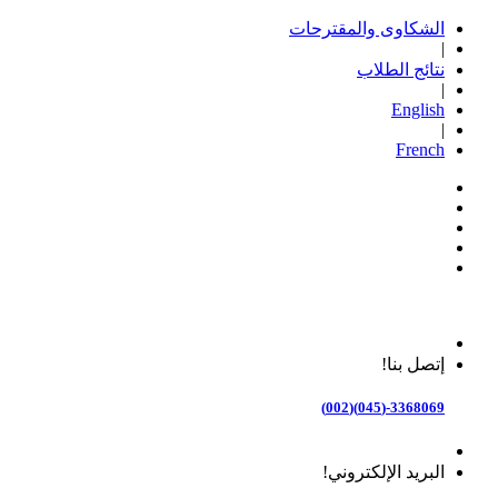
الشكاوى والمقترحات
|
نتائج الطلاب
|
English
|
French
إتصل بنا!
3368069-(045)(002)
البريد الإلكتروني!