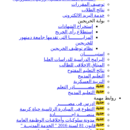
توصيف المقررات
نتائج الطلاب
خدمة البريد الالكترونى
بوابة الخريجين
إستخراج الشهادات
إستطلاع رأى الخريج
المزايـــــــــا التى تقدمها جامعة دمنهور
للخريجين
نظام توظيف الخريجين
إستبيـــــــان
البرامج الدراسية للدراسات العليا
الميثاق الاخلاقى للطالب
نتائج التعليم المفتوح
التعليم المدمج
التربية العسكرية
مصـــــــــادر التعلم
التعليم المدمج
روابط مهمة
إدرس فى مصــــــر
التطوع فى المبادرة الرئاسية حياة كريمة
منصـــــة إجـــــــــــادة
مدونة سلوكيات وأخلاقيات الوظيفة العامة
قانون 81 لسنة 2016 " الخدمة المدنيــة "