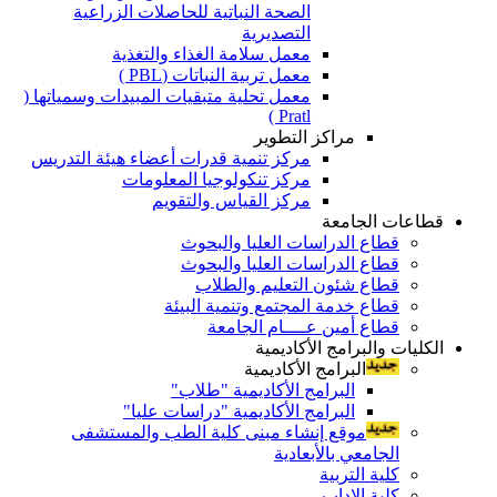
الصحة النباتية للحاصلات الزراعية
التصديرية
معمل سلامة الغذاء والتغذية
معمل تربية النباتات (PBL )
معمل تحلية متبقيات المبيدات وسمياتها (
Pratl )
مراكز التطوير
مركز تنمية قدرات أعضاء هيئة التدريس
مركز تنكولوجيا المعلومات
مركز القياس والتقويم
قطاعات الجامعة
قطاع الدراسات العليا والبحوث
قطاع الدراسات العليا والبحوث
قطاع شئون التعليم والطلاب
قطاع خدمة المجتمع وتنمية البيئة
قطاع أمين عــــام الجامعة
الكليات والبرامج الأكاديمية
البرامج الأكاديمية
البرامج الأكاديمية "طلاب"
البرامج الأكاديمية "دراسات عليا"
موقع إنشاء مبنى كلية الطب والمستشفى
الجامعي بالأبعادية
كلية التربية
كلية الاداب