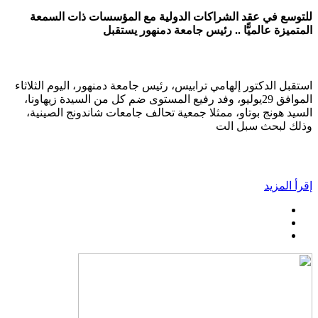
للتوسع في عقد الشراكات الدولية مع المؤسسات ذات السمعة
المتميزة عالميًّا .. رئيس جامعة دمنهور يستقبل
استقبل الدكتور إلهامي ترابيس، رئيس جامعة دمنهور، اليوم الثلاثاء
الموافق 29يوليو، وفد رفيع المستوى ضم كل من السيدة زيهاونا،
السيد هونج بوتاو، ممثلا جمعية تحالف جامعات شاندونج الصينية،
وذلك لبحث سبل الت
إقرأ المزيد