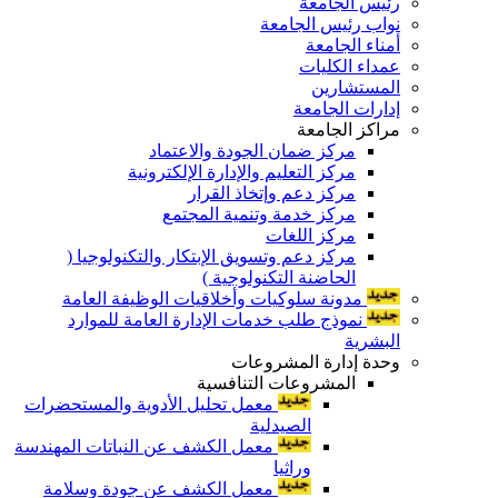
رئيس الجامعة
نواب رئيس الجامعة
أمناء الجامعة
عمداء الكليات
المستشارين
إدارات الجامعة
مراكز الجامعة
مركز ضمان الجودة والاعتماد
مركز التعليم والإدارة الإلكترونية
مركز دعم وإتخاذ القرار
مركز خدمة وتنمية المجتمع
مركز اللغات
مركز دعم وتسويق الإبتكار والتكنولوجيا (
الحاضنة التكنولوجية )
مدونة سلوكيات وأخلاقيات الوظيفة العامة
نموذج طلب خدمات الإدارة العامة للموارد
البشرية
وحدة إدارة المشروعات
المشروعات التنافسية
معمل تحليل الأدوية والمستحضرات
الصيدلية
معمل الكشف عن النباتات المهندسة
وراثيا
معمل الكشف عن جودة وسلامة