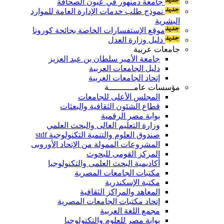
جامعة دمنهور في عيون الصحافة
نموذج طلب خدمات الإدارة العامة للموارد
البشرية
موقع الإستفسارات الخاصة بجائحة كورونا
دليل وزارة العدل
جامعات عربية
جامعة الأمير سلطان بن عبد العزيز
دليل الجامعات العربية
إتحاد الجامعات العربية
مؤسسات عامــــــــــة
المجلس الأعلى للجامعات
قطاع الشئون الثقافية والبعثات
بوابة مصر الرقمية
وزارة التعليم العالى والبحث العلمي
صندوق العلوم والتنمية التكنولوجية stdf
المشروعات الممولة من الإتحاد الأوروبى
المركز القومى للبحوث
أكاديمية البحث العلمى والتكنولوجيا
مكتبات الجامعات المصرية
مكتبة الإسكندرية
المعاهد والمراكز الثقافية
إتحاد مكتبات الجامعات المصرية
مجمع اللغة العربية
بوابة مصر للعلوم والتكتولوجيا