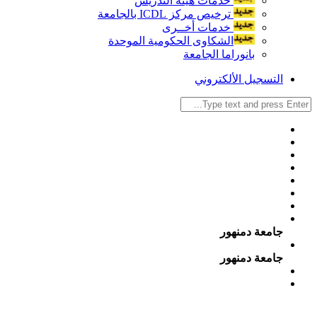
خدمات هيئة التدريس
ترخيص مركز ICDL بالجامعة
خدمات أخــرى
الشكاوى الحكومية الموحدة
بانوراما الجامعة
التسجيل الألكتروني
جامعة دمنهور
جامعة دمنهور