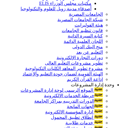
مكتبات مجلس الوزراء ELIS
أصدقاء مدينة زويل للعلوم والتكنولوجيا
الجامعات المصرية
شبكة الجامعات المصرية
هيئة الفولبرايت
قانون تنظيم الجامعات
كتابة السيرة الذاتية
اللجان العلمية الدائمة
منح البنك الدولى
التعليم عن بعد
دورات التجارة الإلكترونية
تطوير مشروعات التعليم العالى
مشروع تطوير المعاهد الكليات التكنولوجية
الهيئة القومية لضمان جودة التعليم والإعتماد
إذاعة القرآن الكريم
وحدة إدارة المشروعات
الموقع الرسمى لوحة إدارة المشروعات
خريطة الخدمات الإلكترونية
الدورات التدريبيه بمراكز الجامعة
الجهات المانحة
إدارة المؤسسة الالكترونية
إنطلاق تطبيق المحمول
خدمات طلابيـة