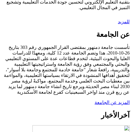
بتقنية التعليم الإلكتروني لتحسين جودة الخدمات التعليمية وتشجيع
التميز في المجال التعليمي.
للمزيد
عن الجامعة
تأسست جامعة دمنهور بمقتضى القرار الجمهوري رقم 303 بتاريخ
26-10-2010، هذا وتضم الجامعة عدد 12 كلية، ومعهدًا للدراسات
العليا والبحوث البيئية، لتخدم قطاعات عدة على المستوي التعليمي
والبحثي والمجتمعي وفق رؤية الجامعة واستراتيجيتها التعليمية
والتدريبية، رافعةً شعار "جامعة خادمة للمجتمع وجامعة بلا أسوار"،
لتحقيق أهدافها المنشودة في الارتقاء بسياستها التعليمية، والمواءمة
بين معطيات البحث العلمي وخدمة المجتمع، مواكبةً لرؤية مصر
2030 لبناء مصر الحديثة.ويرجع تاريخ انشاء جامعة دمنهور لما يزيد
عن ربع قرن منذ اواخر السبعينيات كفرع لجامعة الأسكندرية
المزيد عن الجامعة
آخر
الأخبار