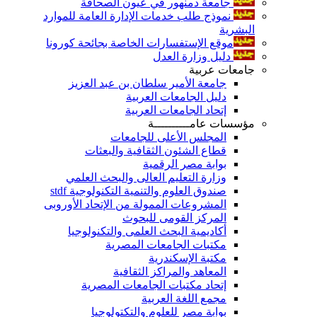
جامعة دمنهور في عيون الصحافة
نموذج طلب خدمات الإدارة العامة للموارد
البشرية
موقع الإستفسارات الخاصة بجائحة كورونا
دليل وزارة العدل
جامعات عربية
جامعة الأمير سلطان بن عبد العزيز
دليل الجامعات العربية
إتحاد الجامعات العربية
مؤسسات عامــــــــــة
المجلس الأعلى للجامعات
قطاع الشئون الثقافية والبعثات
بوابة مصر الرقمية
وزارة التعليم العالى والبحث العلمي
صندوق العلوم والتنمية التكنولوجية stdf
المشروعات الممولة من الإتحاد الأوروبى
المركز القومى للبحوث
أكاديمية البحث العلمى والتكنولوجيا
مكتبات الجامعات المصرية
مكتبة الإسكندرية
المعاهد والمراكز الثقافية
إتحاد مكتبات الجامعات المصرية
مجمع اللغة العربية
بوابة مصر للعلوم والتكتولوجيا