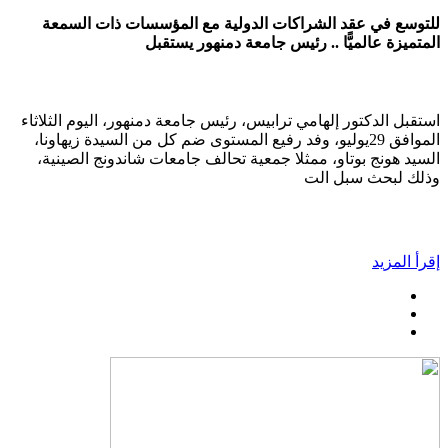
للتوسع في عقد الشراكات الدولية مع المؤسسات ذات السمعة
المتميزة عالميًّا .. رئيس جامعة دمنهور يستقبل
استقبل الدكتور إلهامي ترابيس، رئيس جامعة دمنهور، اليوم الثلاثاء
الموافق 29يوليو، وفد رفيع المستوى ضم كل من السيدة زيهاونا،
السيد هونج بوتاو، ممثلا جمعية تحالف جامعات شاندونج الصينية،
وذلك لبحث سبل الت
إقرأ المزيد