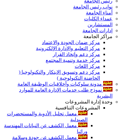
رئيس الجامعة
نواب رئيس الجامعة
أمناء الجامعة
عمداء الكليات
المستشارين
إدارات الجامعة
مراكز الجامعة
مركز ضمان الجودة والاعتماد
مركز التعليم والإدارة الإلكترونية
مركز دعم وإتخاذ القرار
مركز خدمة وتنمية المجتمع
مركز اللغات
مركز دعم وتسويق الإبتكار والتكنولوجيا (
الحاضنة التكنولوجية )
مدونة سلوكيات وأخلاقيات الوظيفة العامة
نموذج طلب خدمات الإدارة العامة للموارد
البشرية
وحدة إدارة المشروعات
المشروعات التنافسية
معمل تحليل الأدوية والمستحضرات
الصيدلية
معمل الكشف عن النباتات المهندسة
وراثيا
معمل الكشف عن جودة وسلامة