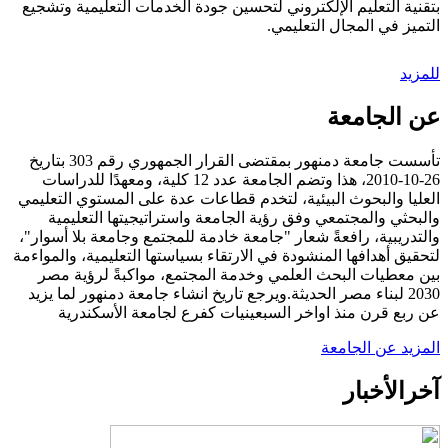
بتقنية التعليم الإلكتروني لتحسين جودة الخدمات التعليمية وتشجيع
التميز في المجال التعليمي.
للمزيد
عن الجامعة
تأسست جامعة دمنهور بمقتضى القرار الجمهوري رقم 303 بتاريخ
26-10-2010، هذا وتضم الجامعة عدد 12 كلية، ومعهدًا للدراسات
العليا والبحوث البيئية، لتخدم قطاعات عدة على المستوي التعليمي
والبحثي والمجتمعي وفق رؤية الجامعة واستراتيجيتها التعليمية
والتدريبية، رافعةً شعار "جامعة خادمة للمجتمع وجامعة بلا أسوار"،
لتحقيق أهدافها المنشودة في الارتقاء بسياستها التعليمية، والمواءمة
بين معطيات البحث العلمي وخدمة المجتمع، مواكبةً لرؤية مصر
2030 لبناء مصر الحديثة.ويرجع تاريخ انشاء جامعة دمنهور لما يزيد
عن ربع قرن منذ اواخر السبعينيات كفرع لجامعة الأسكندرية
المزيد عن الجامعة
آخر
الأخبار