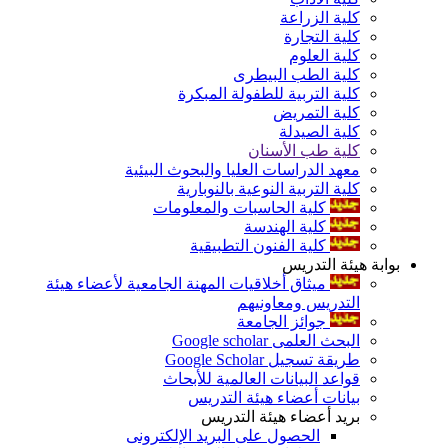
كلية الزراعة
كلية التجارة
كلية العلوم
كلية الطب البيطرى
كلية التربية للطفولة المبكرة
كلية التمريض
كلية الصيدلة
كلية طب الأسنان
معهد الدراسات العليا والبحوث البيئية
كلية التربية النوعية بالنوبارية
كلية الحاسبات والمعلومات
كلية الهندسة
كلية الفنون التطبيقية
بوابة هيئة التدريس
ميثاق أخلاقيات المهنة الجامعية لأعضاء هيئة
التدريس ومعاونيهم
جوائز الجامعة
البحث العلمى Google scholar
طريقة تسجيل Google Scholar
قواعد البيانات العالمية للأبحاث
بيانات أعضاء هيئة التدريس
بريد أعضاء هيئة التدريس
الحصول على البريد الإلكترونى