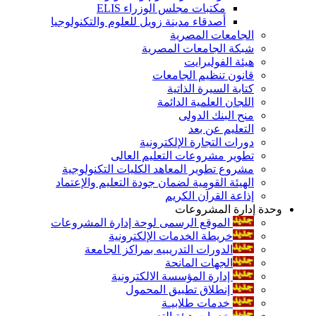
مكتبات مجلس الوزراء ELIS
أصدقاء مدينة زويل للعلوم والتكنولوجيا
الجامعات المصرية
شبكة الجامعات المصرية
هيئة الفولبرايت
قانون تنظيم الجامعات
كتابة السيرة الذاتية
اللجان العلمية الدائمة
منح البنك الدولى
التعليم عن بعد
دورات التجارة الإلكترونية
تطوير مشروعات التعليم العالى
مشروع تطوير المعاهد الكليات التكنولوجية
الهيئة القومية لضمان جودة التعليم والإعتماد
إذاعة القرآن الكريم
وحدة إدارة المشروعات
الموقع الرسمى لوحة إدارة المشروعات
خريطة الخدمات الإلكترونية
الدورات التدريبيه بمراكز الجامعة
الجهات المانحة
إدارة المؤسسة الالكترونية
إنطلاق تطبيق المحمول
خدمات طلابيـة