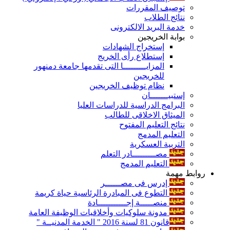
توصيف المقررات
نتائج الطلاب
خدمة البريد الالكترونى
بوابة الخريجين
إستخراج الشهادات
إستطلاع رأى الخريج
المزايـــــــــا التى تقدمها جامعة دمنهور
للخريجين
نظام توظيف الخريجين
إستبيـــــــان
البرامج الدراسية للدراسات العليا
الميثاق الاخلاقى للطالب
نتائج التعليم المفتوح
التعليم المدمج
التربية العسكرية
مصـــــــــادر التعلم
التعليم المدمج
روابط مهمة
إدرس فى مصــــــر
التطوع فى المبادرة الرئاسية حياة كريمة
منصـــــة إجـــــــــــادة
مدونة سلوكيات وأخلاقيات الوظيفة العامة
قانون 81 لسنة 2016 " الخدمة المدنيــة "