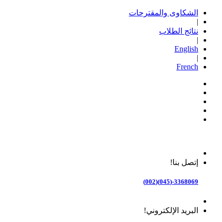
الشكاوى والمقترحات
|
نتائج الطلاب
|
English
|
French
إتصل بنا!
3368069-(045)(002)
البريد الإلكتروني!