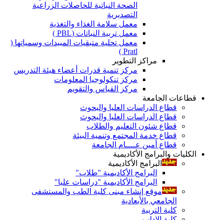
الصحة النباتية للحاصلات الزراعية
التصديرية
معمل سلامة الغذاء والتغذية
معمل تربية النباتات (PBL )
معمل تحلية متبقيات المبيدات وسمياتها (
Pratl )
مراكز التطوير
مركز تنمية قدرات أعضاء هيئة التدريس
مركز تنكولوجيا المعلومات
مركز القياس والتقويم
قطاعات الجامعة
قطاع الدراسات العليا والبحوث
قطاع الدراسات العليا والبحوث
قطاع شئون التعليم والطلاب
قطاع خدمة المجتمع وتنمية البيئة
قطاع أمين عــــام الجامعة
الكليات والبرامج الأكاديمية
البرامج الأكاديمية
البرامج الأكاديمية "طلاب"
البرامج الأكاديمية "دراسات عليا"
موقع إنشاء مبنى كلية الطب والمستشفى
الجامعي بالأبعادية
كلية التربية
كلية الاداب