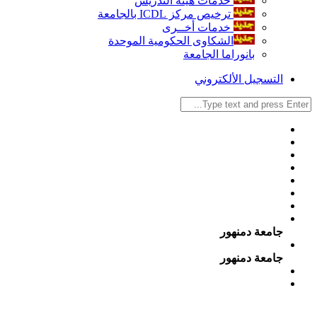
خدمات هيئة التدريس
ترخيص مركز ICDL بالجامعة
خدمات أخــرى
الشكاوى الحكومية الموحدة
بانوراما الجامعة
التسجيل الألكتروني
جامعة دمنهور
جامعة دمنهور