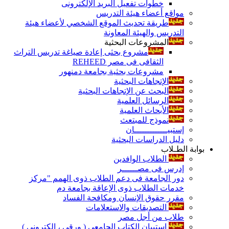
خطوات تفعيل البريد الإلكترونى
مواقع أعضاء هيئة التدريس
طريقة تحديث الموقع الشخصي لأعضاء هيئة
التدريس والهيئة المعاونة
المشروعات البحثية
مشروع بحثى إعادة صياغة تدريس التراث
الثقافى فى مصر REHEED
مشروعات بحثية بجامعة دمنهور
الإتجاهات البحثية
البحث عن الإتجاهات البحثية
الرسائل العلمية
الأبحاث العلمية
نموذج للمبتعث
إستبيـــــــــــــان
دليل الدراسات البحثية
بوابة الطـلاب
الطلاب الوافدين
إدرس فى مصــــــر
دور الجامعة فى دعم الطلاب ذوى الهمم "مركز
خدمات الطلاب ذوى الإعاقة بجامعة دم
مقرر حقوق الإنسان ومكافحة الفساد
التصديقات والاستعلامات
طلاب من أجل مصر
إستبيان الكتاب الجامعي ( ورقي ، إلكتروني )