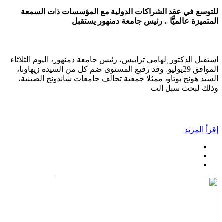
للتوسع في عقد الشراكات الدولية مع المؤسسات ذات السمعة
المتميزة عالميًّا .. رئيس جامعة دمنهور يستقبل
استقبل الدكتور إلهامي ترابيس، رئيس جامعة دمنهور، اليوم الثلاثاء
الموافق 29يوليو، وفد رفيع المستوى ضم كل من السيدة زيهاونا،
السيد هونج بوتاو، ممثلا جمعية تحالف جامعات شاندونج الصينية،
وذلك لبحث سبل الت
إقرأ المزيد