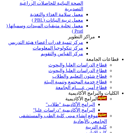
الصحة النباتية للحاصلات الزراعية
التصديرية
معمل سلامة الغذاء والتغذية
معمل تربية النباتات (PBL )
معمل تحلية متبقيات المبيدات وسمياتها (
Pratl )
مراكز التطوير
مركز تنمية قدرات أعضاء هيئة التدريس
مركز تنكولوجيا المعلومات
مركز القياس والتقويم
قطاعات الجامعة
قطاع الدراسات العليا والبحوث
قطاع الدراسات العليا والبحوث
قطاع شئون التعليم والطلاب
قطاع خدمة المجتمع وتنمية البيئة
قطاع أمين عــــام الجامعة
الكليات والبرامج الأكاديمية
البرامج الأكاديمية
البرامج الأكاديمية "طلاب"
البرامج الأكاديمية "دراسات عليا"
موقع إنشاء مبنى كلية الطب والمستشفى
الجامعي بالأبعادية
كلية التربية
كلية الاداب