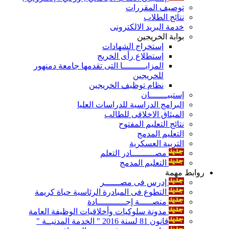
توصيف المقررات
نتائج الطلاب
خدمة البريد الالكترونى
بوابة الخريجين
إستخراج الشهادات
إستطلاع رأى الخريج
المزايـــــــــا التى تقدمها جامعة دمنهور
للخريجين
نظام توظيف الخريجين
إستبيـــــــان
البرامج الدراسية للدراسات العليا
الميثاق الاخلاقى للطالب
نتائج التعليم المفتوح
التعليم المدمج
التربية العسكرية
مصـــــــــادر التعلم
التعليم المدمج
روابط مهمة
إدرس فى مصــــــر
التطوع فى المبادرة الرئاسية حياة كريمة
منصـــــة إجـــــــــــادة
مدونة سلوكيات وأخلاقيات الوظيفة العامة
قانون 81 لسنة 2016 " الخدمة المدنيــة "