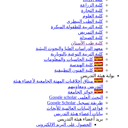
كلية الزراعة
كلية التجارة
كلية العلوم
كلية الطب البيطرى
كلية التربية للطفولة المبكرة
كلية التمريض
كلية الصيدلة
كلية طب الأسنان
معهد الدراسات العليا والبحوث البيئية
كلية التربية النوعية بالنوبارية
كلية الحاسبات والمعلومات
كلية الهندسة
كلية الفنون التطبيقية
بوابة هيئة التدريس
ميثاق أخلاقيات المهنة الجامعية لأعضاء هيئة
التدريس ومعاونيهم
جوائز الجامعة
البحث العلمى Google scholar
طريقة تسجيل Google Scholar
قواعد البيانات العالمية للأبحاث
بيانات أعضاء هيئة التدريس
بريد أعضاء هيئة التدريس
الحصول على البريد الإلكترونى