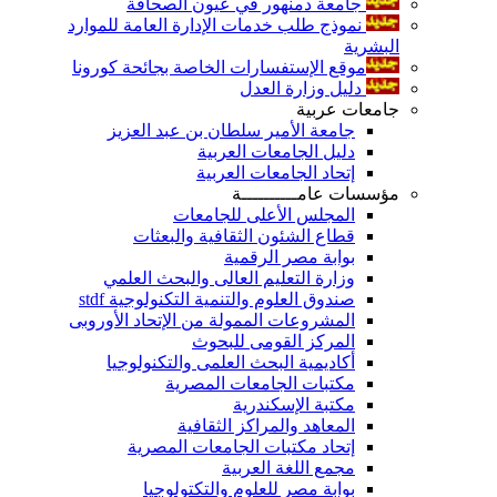
جامعة دمنهور في عيون الصحافة
نموذج طلب خدمات الإدارة العامة للموارد
البشرية
موقع الإستفسارات الخاصة بجائحة كورونا
دليل وزارة العدل
جامعات عربية
جامعة الأمير سلطان بن عبد العزيز
دليل الجامعات العربية
إتحاد الجامعات العربية
مؤسسات عامــــــــــة
المجلس الأعلى للجامعات
قطاع الشئون الثقافية والبعثات
بوابة مصر الرقمية
وزارة التعليم العالى والبحث العلمي
صندوق العلوم والتنمية التكنولوجية stdf
المشروعات الممولة من الإتحاد الأوروبى
المركز القومى للبحوث
أكاديمية البحث العلمى والتكنولوجيا
مكتبات الجامعات المصرية
مكتبة الإسكندرية
المعاهد والمراكز الثقافية
إتحاد مكتبات الجامعات المصرية
مجمع اللغة العربية
بوابة مصر للعلوم والتكتولوجيا