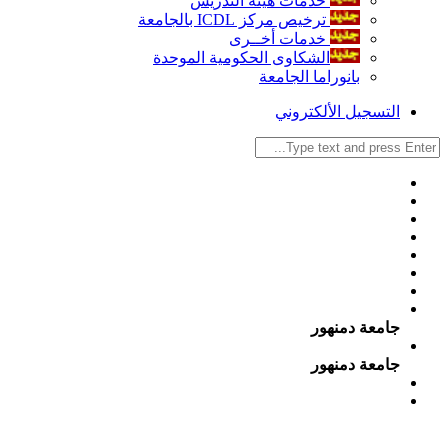
خدمات هيئة التدريس
ترخيص مركز ICDL بالجامعة
خدمات أخــرى
الشكاوى الحكومية الموحدة
بانوراما الجامعة
التسجيل الألكتروني
جامعة دمنهور
جامعة دمنهور