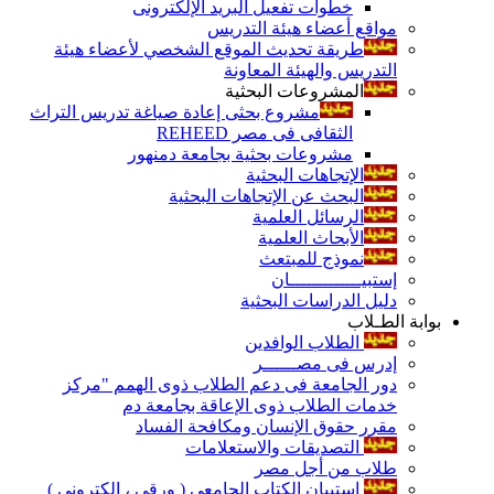
خطوات تفعيل البريد الإلكترونى
مواقع أعضاء هيئة التدريس
طريقة تحديث الموقع الشخصي لأعضاء هيئة
التدريس والهيئة المعاونة
المشروعات البحثية
مشروع بحثى إعادة صياغة تدريس التراث
الثقافى فى مصر REHEED
مشروعات بحثية بجامعة دمنهور
الإتجاهات البحثية
البحث عن الإتجاهات البحثية
الرسائل العلمية
الأبحاث العلمية
نموذج للمبتعث
إستبيـــــــــــــان
دليل الدراسات البحثية
بوابة الطـلاب
الطلاب الوافدين
إدرس فى مصــــــر
دور الجامعة فى دعم الطلاب ذوى الهمم "مركز
خدمات الطلاب ذوى الإعاقة بجامعة دم
مقرر حقوق الإنسان ومكافحة الفساد
التصديقات والاستعلامات
طلاب من أجل مصر
إستبيان الكتاب الجامعي ( ورقي ، إلكتروني )