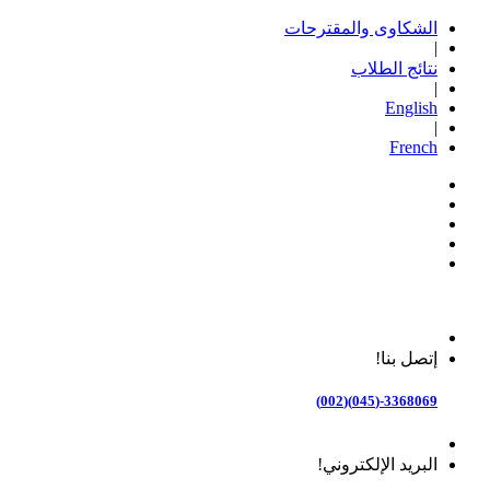
الشكاوى والمقترحات
|
نتائج الطلاب
|
English
|
French
إتصل بنا!
3368069-(045)(002)
البريد الإلكتروني!