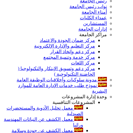
رئيس الجامعة
نواب رئيس الجامعة
أمناء الجامعة
عمداء الكليات
المستشارين
إدارات الجامعة
مراكز الجامعة
مركز ضمان الجودة والاعتماد
مركز التعليم والإدارة الإلكترونية
مركز دعم وإتخاذ القرار
مركز خدمة وتنمية المجتمع
مركز اللغات
مركز دعم وتسويق الإبتكار والتكنولوجيا (
الحاضنة التكنولوجية )
مدونة سلوكيات وأخلاقيات الوظيفة العامة
نموذج طلب خدمات الإدارة العامة للموارد
البشرية
وحدة إدارة المشروعات
المشروعات التنافسية
معمل تحليل الأدوية والمستحضرات
الصيدلية
معمل الكشف عن النباتات المهندسة
وراثيا
معمل الكشف عن جودة وسلامة