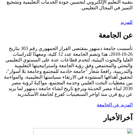
بتقنية التعليم الإلكتروني لتحسين جودة الخدمات التعليمية وتشجيع
التميز في المجال التعليمي.
للمزيد
عن الجامعة
تأسست جامعة دمنهور بمقتضى القرار الجمهوري رقم 303 بتاريخ
26-10-2010، هذا وتضم الجامعة عدد 12 كلية، ومعهدًا للدراسات
العليا والبحوث البيئية، لتخدم قطاعات عدة على المستوي التعليمي
والبحثي والمجتمعي وفق رؤية الجامعة واستراتيجيتها التعليمية
والتدريبية، رافعةً شعار "جامعة خادمة للمجتمع وجامعة بلا أسوار"،
لتحقيق أهدافها المنشودة في الارتقاء بسياستها التعليمية، والمواءمة
بين معطيات البحث العلمي وخدمة المجتمع، مواكبةً لرؤية مصر
2030 لبناء مصر الحديثة.ويرجع تاريخ انشاء جامعة دمنهور لما يزيد
عن ربع قرن منذ اواخر السبعينيات كفرع لجامعة الأسكندرية
المزيد عن الجامعة
آخر
الأخبار