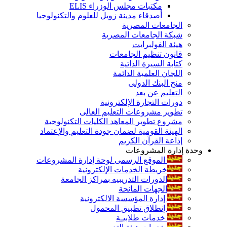
مكتبات مجلس الوزراء ELIS
أصدقاء مدينة زويل للعلوم والتكنولوجيا
الجامعات المصرية
شبكة الجامعات المصرية
هيئة الفولبرايت
قانون تنظيم الجامعات
كتابة السيرة الذاتية
اللجان العلمية الدائمة
منح البنك الدولى
التعليم عن بعد
دورات التجارة الإلكترونية
تطوير مشروعات التعليم العالى
مشروع تطوير المعاهد الكليات التكنولوجية
الهيئة القومية لضمان جودة التعليم والإعتماد
إذاعة القرآن الكريم
وحدة إدارة المشروعات
الموقع الرسمى لوحة إدارة المشروعات
خريطة الخدمات الإلكترونية
الدورات التدريبيه بمراكز الجامعة
الجهات المانحة
إدارة المؤسسة الالكترونية
إنطلاق تطبيق المحمول
خدمات طلابيـة