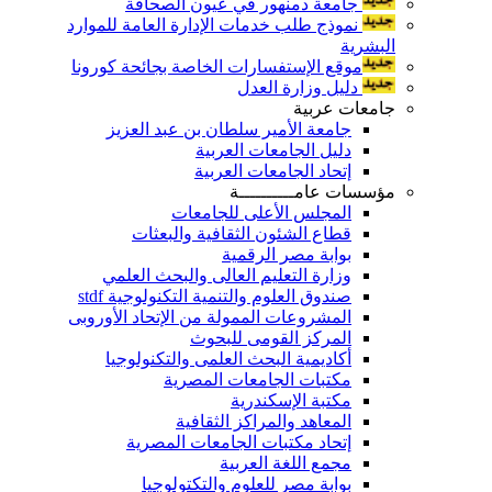
جامعة دمنهور في عيون الصحافة
نموذج طلب خدمات الإدارة العامة للموارد
البشرية
موقع الإستفسارات الخاصة بجائحة كورونا
دليل وزارة العدل
جامعات عربية
جامعة الأمير سلطان بن عبد العزيز
دليل الجامعات العربية
إتحاد الجامعات العربية
مؤسسات عامــــــــــة
المجلس الأعلى للجامعات
قطاع الشئون الثقافية والبعثات
بوابة مصر الرقمية
وزارة التعليم العالى والبحث العلمي
صندوق العلوم والتنمية التكنولوجية stdf
المشروعات الممولة من الإتحاد الأوروبى
المركز القومى للبحوث
أكاديمية البحث العلمى والتكنولوجيا
مكتبات الجامعات المصرية
مكتبة الإسكندرية
المعاهد والمراكز الثقافية
إتحاد مكتبات الجامعات المصرية
مجمع اللغة العربية
بوابة مصر للعلوم والتكتولوجيا