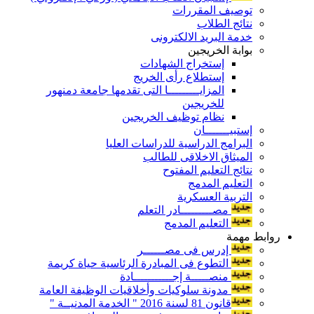
توصيف المقررات
نتائج الطلاب
خدمة البريد الالكترونى
بوابة الخريجين
إستخراج الشهادات
إستطلاع رأى الخريج
المزايـــــــــا التى تقدمها جامعة دمنهور
للخريجين
نظام توظيف الخريجين
إستبيـــــــان
البرامج الدراسية للدراسات العليا
الميثاق الاخلاقى للطالب
نتائج التعليم المفتوح
التعليم المدمج
التربية العسكرية
مصـــــــــادر التعلم
التعليم المدمج
روابط مهمة
إدرس فى مصــــــر
التطوع فى المبادرة الرئاسية حياة كريمة
منصـــــة إجـــــــــــادة
مدونة سلوكيات وأخلاقيات الوظيفة العامة
قانون 81 لسنة 2016 " الخدمة المدنيــة "