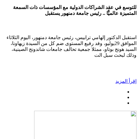
للتوسع في عقد الشراكات الدولية مع المؤسسات ذات السمعة
المتميزة عالميًّا .. رئيس جامعة دمنهور يستقبل
استقبل الدكتور إلهامي ترابيس، رئيس جامعة دمنهور، اليوم الثلاثاء
الموافق 29يوليو، وفد رفيع المستوى ضم كل من السيدة زيهاونا،
السيد هونج بوتاو، ممثلا جمعية تحالف جامعات شاندونج الصينية،
وذلك لبحث سبل الت
إقرأ المزيد