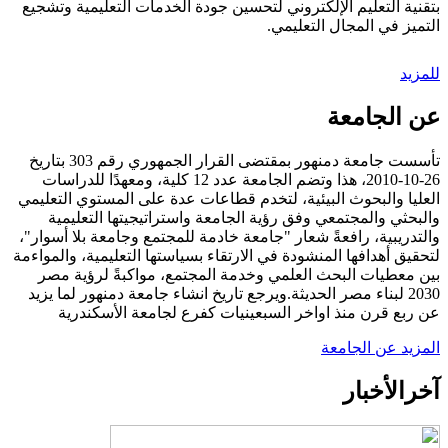
بتقنية التعليم الإلكتروني لتحسين جودة الخدمات التعليمية وتشجيع
التميز في المجال التعليمي.
للمزيد
عن الجامعة
تأسست جامعة دمنهور بمقتضى القرار الجمهوري رقم 303 بتاريخ
26-10-2010، هذا وتضم الجامعة عدد 12 كلية، ومعهدًا للدراسات
العليا والبحوث البيئية، لتخدم قطاعات عدة على المستوي التعليمي
والبحثي والمجتمعي وفق رؤية الجامعة واستراتيجيتها التعليمية
والتدريبية، رافعةً شعار "جامعة خادمة للمجتمع وجامعة بلا أسوار"،
لتحقيق أهدافها المنشودة في الارتقاء بسياستها التعليمية، والمواءمة
بين معطيات البحث العلمي وخدمة المجتمع، مواكبةً لرؤية مصر
2030 لبناء مصر الحديثة.ويرجع تاريخ انشاء جامعة دمنهور لما يزيد
عن ربع قرن منذ اواخر السبعينيات كفرع لجامعة الأسكندرية
المزيد عن الجامعة
آخر
الأخبار