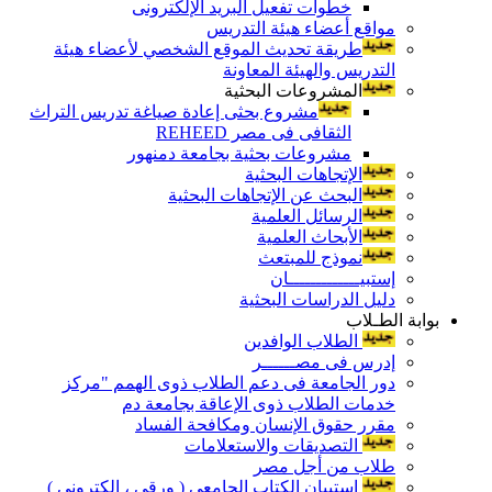
خطوات تفعيل البريد الإلكترونى
مواقع أعضاء هيئة التدريس
طريقة تحديث الموقع الشخصي لأعضاء هيئة
التدريس والهيئة المعاونة
المشروعات البحثية
مشروع بحثى إعادة صياغة تدريس التراث
الثقافى فى مصر REHEED
مشروعات بحثية بجامعة دمنهور
الإتجاهات البحثية
البحث عن الإتجاهات البحثية
الرسائل العلمية
الأبحاث العلمية
نموذج للمبتعث
إستبيـــــــــــــان
دليل الدراسات البحثية
بوابة الطـلاب
الطلاب الوافدين
إدرس فى مصــــــر
دور الجامعة فى دعم الطلاب ذوى الهمم "مركز
خدمات الطلاب ذوى الإعاقة بجامعة دم
مقرر حقوق الإنسان ومكافحة الفساد
التصديقات والاستعلامات
طلاب من أجل مصر
إستبيان الكتاب الجامعي ( ورقي ، إلكتروني )