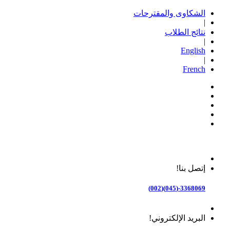
الشكاوى والمقترحات
|
نتائج الطلاب
|
English
|
French
إتصل بنا!
3368069-(045)(002)
البريد الإلكتروني!