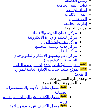
رئيس الجامعة
نواب رئيس الجامعة
أمناء الجامعة
عمداء الكليات
المستشارين
إدارات الجامعة
مراكز الجامعة
مركز ضمان الجودة والاعتماد
مركز التعليم والإدارة الإلكترونية
مركز دعم وإتخاذ القرار
مركز خدمة وتنمية المجتمع
مركز اللغات
مركز دعم وتسويق الإبتكار والتكنولوجيا (
الحاضنة التكنولوجية )
مدونة سلوكيات وأخلاقيات الوظيفة العامة
نموذج طلب خدمات الإدارة العامة للموارد
البشرية
وحدة إدارة المشروعات
المشروعات التنافسية
معمل تحليل الأدوية والمستحضرات
الصيدلية
معمل الكشف عن النباتات المهندسة
وراثيا
معمل الكشف عن جودة وسلامة