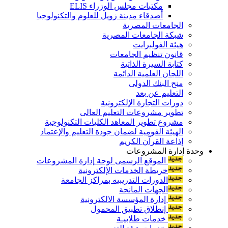
مكتبات مجلس الوزراء ELIS
أصدقاء مدينة زويل للعلوم والتكنولوجيا
الجامعات المصرية
شبكة الجامعات المصرية
هيئة الفولبرايت
قانون تنظيم الجامعات
كتابة السيرة الذاتية
اللجان العلمية الدائمة
منح البنك الدولى
التعليم عن بعد
دورات التجارة الإلكترونية
تطوير مشروعات التعليم العالى
مشروع تطوير المعاهد الكليات التكنولوجية
الهيئة القومية لضمان جودة التعليم والإعتماد
إذاعة القرآن الكريم
وحدة إدارة المشروعات
الموقع الرسمى لوحة إدارة المشروعات
خريطة الخدمات الإلكترونية
الدورات التدريبيه بمراكز الجامعة
الجهات المانحة
إدارة المؤسسة الالكترونية
إنطلاق تطبيق المحمول
خدمات طلابيـة