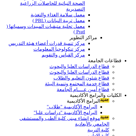
الصحة النباتية للحاصلات الزراعية
التصديرية
معمل سلامة الغذاء والتغذية
معمل تربية النباتات (PBL )
معمل تحلية متبقيات المبيدات وسمياتها (
Pratl )
مراكز التطوير
مركز تنمية قدرات أعضاء هيئة التدريس
مركز تنكولوجيا المعلومات
مركز القياس والتقويم
قطاعات الجامعة
قطاع الدراسات العليا والبحوث
قطاع الدراسات العليا والبحوث
قطاع شئون التعليم والطلاب
قطاع خدمة المجتمع وتنمية البيئة
قطاع أمين عــــام الجامعة
الكليات والبرامج الأكاديمية
البرامج الأكاديمية
البرامج الأكاديمية "طلاب"
البرامج الأكاديمية "دراسات عليا"
موقع إنشاء مبنى كلية الطب والمستشفى
الجامعي بالأبعادية
كلية التربية
كلية الاداب