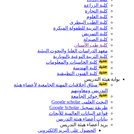
كلية الزراعة
كلية التجارة
كلية العلوم
كلية الطب البيطرى
كلية التربية للطفولة المبكرة
كلية التمريض
كلية الصيدلة
كلية طب الأسنان
معهد الدراسات العليا والبحوث البيئية
كلية التربية النوعية بالنوبارية
كلية الحاسبات والمعلومات
كلية الهندسة
كلية الفنون التطبيقية
بوابة هيئة التدريس
ميثاق أخلاقيات المهنة الجامعية لأعضاء هيئة
التدريس ومعاونيهم
جوائز الجامعة
البحث العلمى Google scholar
طريقة تسجيل Google Scholar
قواعد البيانات العالمية للأبحاث
بيانات أعضاء هيئة التدريس
بريد أعضاء هيئة التدريس
الحصول على البريد الإلكترونى