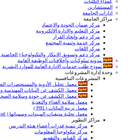
عمداء الكليات
المستشارين
إدارات الجامعة
مراكز الجامعة
مركز ضمان الجودة والاعتماد
مركز التعليم والإدارة الإلكترونية
مركز دعم وإتخاذ القرار
مركز خدمة وتنمية المجتمع
مركز اللغات
مركز دعم وتسويق الإبتكار والتكنولوجيا ( الحاضنة ا
مدونة سلوكيات وأخلاقيات الوظيفة العامة
نموذج طلب خدمات الإدارة العامة للموارد البشرية
وحدة إدارة المشروعات
المشروعات التنافسية
معمل تحليل الأدوية والمستحضرات الص
معمل الكشف عن النباتات المهندسة ورا
معمل الكشف عن جودة وسلامة الصحة الن
معمل سلامة الغذاء والتغذية
معمل تربية النباتات (PBL )
معمل تحلية متبقيات المبيدات وسمياتها ( Pratl )
مراكز التطوير
مركز تنمية قدرات أعضاء هيئة التدريس
مركز تنكولوجيا المعلومات
مركز القياس والتقويم