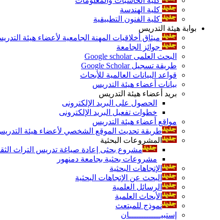
كلية الحاسبات والمعلومات
كلية الهندسة
كلية الفنون التطبيقية
بوابة هيئة التدريس
ميثاق أخلاقيات المهنة الجامعية لأعضاء هيئة التدري
جوائز الجامعة
البحث العلمى Google scholar
طريقة تسجيل Google Scholar
قواعد البيانات العالمية للأبحاث
بيانات أعضاء هيئة التدريس
بريد أعضاء هيئة التدريس
الحصول على البريد الإلكترونى
خطوات تفعيل البريد الإلكترونى
مواقع أعضاء هيئة التدريس
طريقة تحديث الموقع الشخصي لأعضاء هيئة التدريس و
المشروعات البحثية
مشروع بحثى إعادة صياغة تدريس التراث الثقافى 
مشروعات بحثية بجامعة دمنهور
الإتجاهات البحثية
البحث عن الإتجاهات البحثية
الرسائل العلمية
الأبحاث العلمية
نموذج للمبتعث
إستبيـــــــــــــان