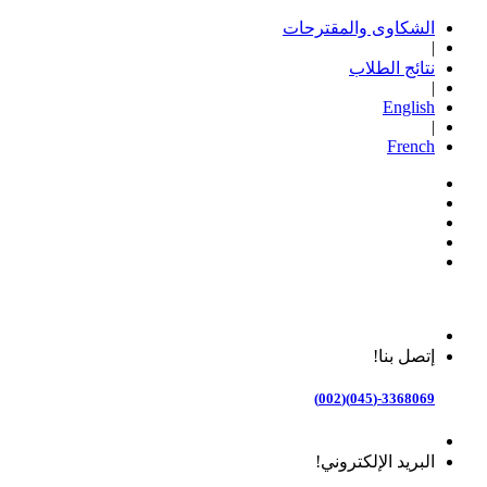
الشكاوى والمقترحات
|
نتائج الطلاب
|
English
|
French
إتصل بنا!
3368069-(045)(002)
البريد الإلكتروني!