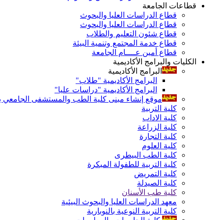
قطاعات الجامعة
قطاع الدراسات العليا والبحوث
قطاع الدراسات العليا والبحوث
قطاع شئون التعليم والطلاب
قطاع خدمة المجتمع وتنمية البيئة
قطاع أمين عــــام الجامعة
الكليات والبرامج الأكاديمية
البرامج الأكاديمية
البرامج الأكاديمية "طلاب"
البرامج الأكاديمية "دراسات عليا"
موقع إنشاء مبنى كلية الطب والمستشفى الجامعي بال
كلية التربية
كلية الاداب
كلية الزراعة
كلية التجارة
كلية العلوم
كلية الطب البيطرى
كلية التربية للطفولة المبكرة
كلية التمريض
كلية الصيدلة
كلية طب الأسنان
معهد الدراسات العليا والبحوث البيئية
كلية التربية النوعية بالنوبارية