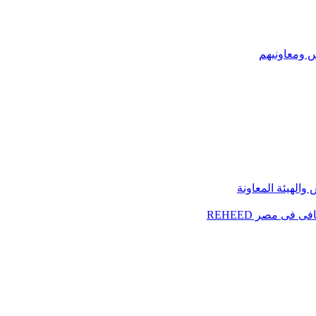
س ومعاونيهم
الهيئة المعاونة
فى مصر REHEED