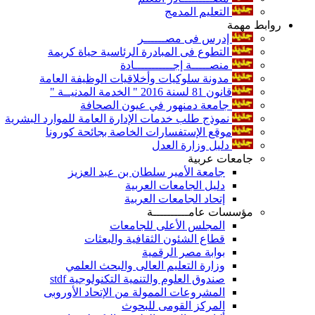
التعليم المدمج
روابط مهمة
إدرس فى مصــــــر
التطوع فى المبادرة الرئاسية حياة كريمة
منصـــــة إجـــــــــــادة
مدونة سلوكيات وأخلاقيات الوظيفة العامة
قانون 81 لسنة 2016 " الخدمة المدنيــة "
جامعة دمنهور في عيون الصحافة
نموذج طلب خدمات الإدارة العامة للموارد البشرية
موقع الإستفسارات الخاصة بجائحة كورونا
دليل وزارة العدل
جامعات عربية
جامعة الأمير سلطان بن عبد العزيز
دليل الجامعات العربية
إتحاد الجامعات العربية
مؤسسات عامــــــــــة
المجلس الأعلى للجامعات
قطاع الشئون الثقافية والبعثات
بوابة مصر الرقمية
وزارة التعليم العالى والبحث العلمي
صندوق العلوم والتنمية التكنولوجية stdf
المشروعات الممولة من الإتحاد الأوروبى
المركز القومى للبحوث