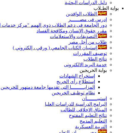
دليل الدراسات البحثية
بوابة الطـلاب
الطلاب الوافدين
إدرس فى مصــــــر
دور الجامعة فى دعم الطلاب ذوى الهمم "مركز خدمات ال
مقرر حقوق الإنسان ومكافحة الفساد
التصديقات والاستعلامات
طلاب من أجل مصر
إستبيان الكتاب الجامعي ( ورقي ، إلكتروني )
توصيف المقررات
نتائج الطلاب
خدمة البريد الالكترونى
بوابة الخريجين
إستخراج الشهادات
إستطلاع رأى الخريج
المزايـــــــــا التى تقدمها جامعة دمنهور للخريجين
نظام توظيف الخريجين
إستبيـــــــان
البرامج الدراسية للدراسات العليا
الميثاق الاخلاقى للطالب
نتائج التعليم المفتوح
التعليم المدمج
التربية العسكرية
مصـــــــــادر التعلم