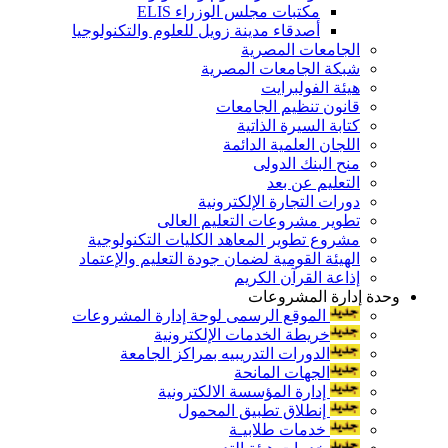
مكتبات مجلس الوزراء ELIS
أصدقاء مدينة زويل للعلوم والتكنولوجيا
الجامعات المصرية
شبكة الجامعات المصرية
هيئة الفولبرايت
قانون تنظيم الجامعات
كتابة السيرة الذاتية
اللجان العلمية الدائمة
منح البنك الدولى
التعليم عن بعد
دورات التجارة الإلكترونية
تطوير مشروعات التعليم العالى
مشروع تطوير المعاهد الكليات التكنولوجية
الهيئة القومية لضمان جودة التعليم والإعتماد
إذاعة القرآن الكريم
وحدة إدارة المشروعات
الموقع الرسمى لوحة إدارة المشروعات
خريطة الخدمات الإلكترونية
الدورات التدريبيه بمراكز الجامعة
الجهات المانحة
إدارة المؤسسة الالكترونية
إنطلاق تطبيق المحمول
خدمات طلابيـة