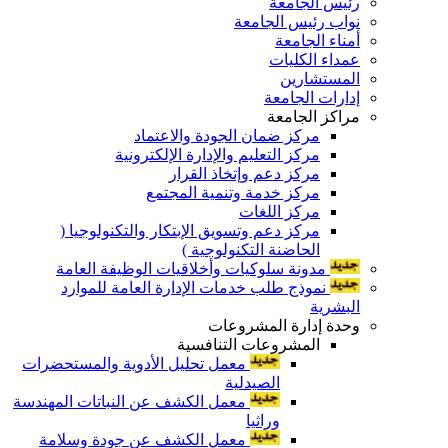
رئيس الجامعة
نواب رئيس الجامعة
أمناء الجامعة
عمداء الكليات
المستشارين
إدارات الجامعة
مراكز الجامعة
مركز ضمان الجودة والاعتماد
مركز التعليم والإدارة الإلكترونية
مركز دعم وإتخاذ القرار
مركز خدمة وتنمية المجتمع
مركز اللغات
مركز دعم وتسويق الإبتكار والتكنولوجيا (
الحاضنة التكنولوجية )
مدونة سلوكيات وأخلاقيات الوظيفة العامة
نموذج طلب خدمات الإدارة العامة للموارد
البشرية
وحدة إدارة المشروعات
المشروعات التنافسية
معمل تحليل الأدوية والمستحضرات
الصيدلية
معمل الكشف عن النباتات المهندسة
وراثيا
معمل الكشف عن جودة وسلامة