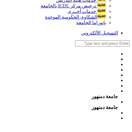
خدمات هيئة التدريس
ترخيص مركز ICDL بالجامعة
خدمات أخــرى
الشكاوى الحكومية الموحدة
بانوراما الجامعة
التسجيل الألكتروني
جامعة دمنهور
جامعة دمنهور