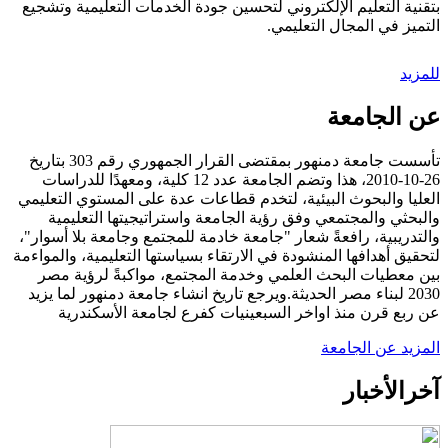
بتقنية التعليم الإلكتروني لتحسين جودة الخدمات التعليمية وتشجيع
التميز في المجال التعليمي.
للمزيد
عن الجامعة
تأسست جامعة دمنهور بمقتضى القرار الجمهوري رقم 303 بتاريخ
26-10-2010، هذا وتضم الجامعة عدد 12 كلية، ومعهدًا للدراسات
العليا والبحوث البيئية، لتخدم قطاعات عدة على المستوي التعليمي
والبحثي والمجتمعي وفق رؤية الجامعة واستراتيجيتها التعليمية
والتدريبية، رافعةً شعار "جامعة خادمة للمجتمع وجامعة بلا أسوار"،
لتحقيق أهدافها المنشودة في الارتقاء بسياستها التعليمية، والمواءمة
بين معطيات البحث العلمي وخدمة المجتمع، مواكبةً لرؤية مصر
2030 لبناء مصر الحديثة.ويرجع تاريخ انشاء جامعة دمنهور لما يزيد
عن ربع قرن منذ اواخر السبعينيات كفرع لجامعة الأسكندرية
المزيد عن الجامعة
آخر
الأخبار