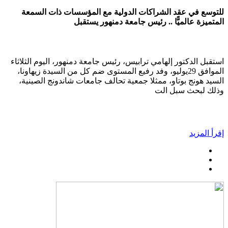
للتوسع في عقد الشراكات الدولية مع المؤسسات ذات السمعة
المتميزة عالميًّا .. رئيس جامعة دمنهور يستقبل
استقبل الدكتور إلهامي ترابيس، رئيس جامعة دمنهور، اليوم الثلاثاء
الموافق 29يوليو، وفد رفيع المستوى ضم كل من السيدة زيهاونا،
السيد هونج بوتاو، ممثلا جمعية تحالف جامعات شاندونج الصينية،
وذلك لبحث سبل الت
إقرأ المزيد