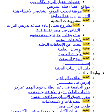
خطوات تفعيل البريد الإلكترونى
مواقع أعضاء هيئة التدريس
طريقة تحديث الموقع الشخصي لأعضاء هيئة
التدريس والهيئة المعاونة
المشروعات البحثية
مشروع بحثى إعادة صياغة تدريس التراث
الثقافى فى مصر REHEED
مشروعات بحثية بجامعة دمنهور
الإتجاهات البحثية
البحث عن الإتجاهات البحثية
الرسائل العلمية
الأبحاث العلمية
نموذج للمبتعث
إستبيـــــــــــــان
دليل الدراسات البحثية
بوابة الطـلاب
الطلاب الوافدين
إدرس فى مصــــــر
دور الجامعة فى دعم الطلاب ذوى الهمم "مركز
خدمات الطلاب ذوى الإعاقة بجامعة دم
مقرر حقوق الإنسان ومكافحة الفساد
التصديقات والاستعلامات
طلاب من أجل مصر
إستبيان الكتاب الجامعي ( ورقي ، إلكتروني )