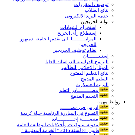
توصيف المقررات
نتائج الطلاب
خدمة البريد الالكترونى
بوابة الخريجين
إستخراج الشهادات
إستطلاع رأى الخريج
المزايـــــــــا التى تقدمها جامعة دمنهور
للخريجين
نظام توظيف الخريجين
إستبيـــــــان
البرامج الدراسية للدراسات العليا
الميثاق الاخلاقى للطالب
نتائج التعليم المفتوح
التعليم المدمج
التربية العسكرية
مصـــــــــادر التعلم
التعليم المدمج
روابط مهمة
إدرس فى مصــــــر
التطوع فى المبادرة الرئاسية حياة كريمة
منصـــــة إجـــــــــــادة
مدونة سلوكيات وأخلاقيات الوظيفة العامة
قانون 81 لسنة 2016 " الخدمة المدنيــة "