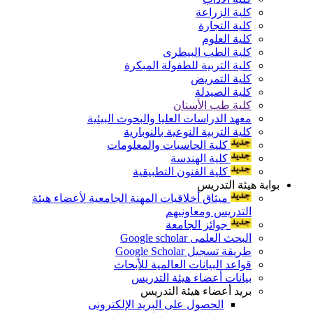
كلية الزراعة
كلية التجارة
كلية العلوم
كلية الطب البيطرى
كلية التربية للطفولة المبكرة
كلية التمريض
كلية الصيدلة
كلية طب الأسنان
معهد الدراسات العليا والبحوث البيئية
كلية التربية النوعية بالنوبارية
كلية الحاسبات والمعلومات
كلية الهندسة
كلية الفنون التطبيقية
بوابة هيئة التدريس
ميثاق أخلاقيات المهنة الجامعية لأعضاء هيئة
التدريس ومعاونيهم
جوائز الجامعة
البحث العلمى Google scholar
طريقة تسجيل Google Scholar
قواعد البيانات العالمية للأبحاث
بيانات أعضاء هيئة التدريس
بريد أعضاء هيئة التدريس
الحصول على البريد الإلكترونى