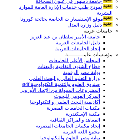
جامعة دمنهور في عيون الصحافة
نموذج طلب خدمات الإدارة العامة للموارد
البشرية
موقع الإستفسارات الخاصة بجائحة كورونا
دليل وزارة العدل
جامعات عربية
جامعة الأمير سلطان بن عبد العزيز
دليل الجامعات العربية
إتحاد الجامعات العربية
مؤسسات عامــــــــــة
المجلس الأعلى للجامعات
قطاع الشئون الثقافية والبعثات
بوابة مصر الرقمية
وزارة التعليم العالى والبحث العلمي
صندوق العلوم والتنمية التكنولوجية stdf
المشروعات الممولة من الإتحاد الأوروبى
المركز القومى للبحوث
أكاديمية البحث العلمى والتكنولوجيا
مكتبات الجامعات المصرية
مكتبة الإسكندرية
المعاهد والمراكز الثقافية
إتحاد مكتبات الجامعات المصرية
مجمع اللغة العربية
بوابة مصر للعلوم والتكتولوجيا