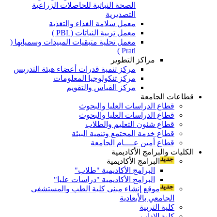
الصحة النباتية للحاصلات الزراعية
التصديرية
معمل سلامة الغذاء والتغذية
معمل تربية النباتات (PBL )
معمل تحلية متبقيات المبيدات وسمياتها (
Pratl )
مراكز التطوير
مركز تنمية قدرات أعضاء هيئة التدريس
مركز تنكولوجيا المعلومات
مركز القياس والتقويم
قطاعات الجامعة
قطاع الدراسات العليا والبحوث
قطاع الدراسات العليا والبحوث
قطاع شئون التعليم والطلاب
قطاع خدمة المجتمع وتنمية البيئة
قطاع أمين عــــام الجامعة
الكليات والبرامج الأكاديمية
البرامج الأكاديمية
البرامج الأكاديمية "طلاب"
البرامج الأكاديمية "دراسات عليا"
موقع إنشاء مبنى كلية الطب والمستشفى
الجامعي بالأبعادية
كلية التربية
كلية الاداب