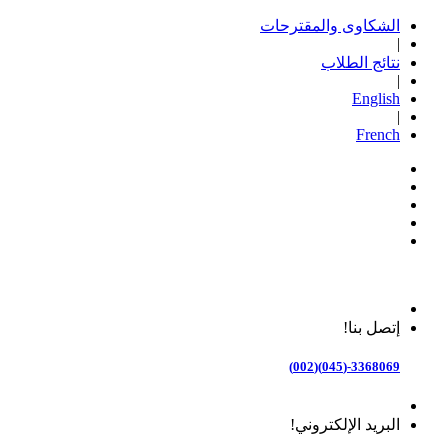
الشكاوى والمقترحات
|
نتائج الطلاب
|
English
|
French
إتصل بنا!
3368069-(045)(002)
البريد الإلكتروني!