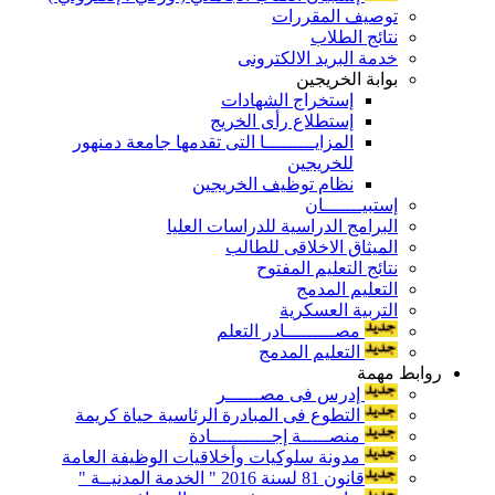
توصيف المقررات
نتائج الطلاب
خدمة البريد الالكترونى
بوابة الخريجين
إستخراج الشهادات
إستطلاع رأى الخريج
المزايـــــــــا التى تقدمها جامعة دمنهور
للخريجين
نظام توظيف الخريجين
إستبيـــــــان
البرامج الدراسية للدراسات العليا
الميثاق الاخلاقى للطالب
نتائج التعليم المفتوح
التعليم المدمج
التربية العسكرية
مصـــــــــادر التعلم
التعليم المدمج
روابط مهمة
إدرس فى مصــــــر
التطوع فى المبادرة الرئاسية حياة كريمة
منصـــــة إجـــــــــــادة
مدونة سلوكيات وأخلاقيات الوظيفة العامة
قانون 81 لسنة 2016 " الخدمة المدنيــة "