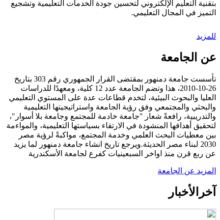
بتقنية التعليم الإلكتروني لتحسين جودة الخدمات التعليمية وتشجيع
التميز في المجال التعليمي.
للمزيد
عن الجامعة
تأسست جامعة دمنهور بمقتضى القرار الجمهوري رقم 303 بتاريخ
26-10-2010، هذا وتضم الجامعة عدد 12 كلية، ومعهدًا للدراسات
العليا والبحوث البيئية، لتخدم قطاعات عدة على المستوي التعليمي
والبحثي والمجتمعي وفق رؤية الجامعة واستراتيجيتها التعليمية
والتدريبية، رافعةً شعار "جامعة خادمة للمجتمع وجامعة بلا أسوار"،
لتحقيق أهدافها المنشودة في الارتقاء بسياستها التعليمية، والمواءمة
بين معطيات البحث العلمي وخدمة المجتمع، مواكبةً لرؤية مصر
2030 لبناء مصر الحديثة.ويرجع تاريخ انشاء جامعة دمنهور لما يزيد
عن ربع قرن منذ اواخر السبعينيات كفرع لجامعة الأسكندرية
المزيد عن الجامعة
آخر
الأخبار