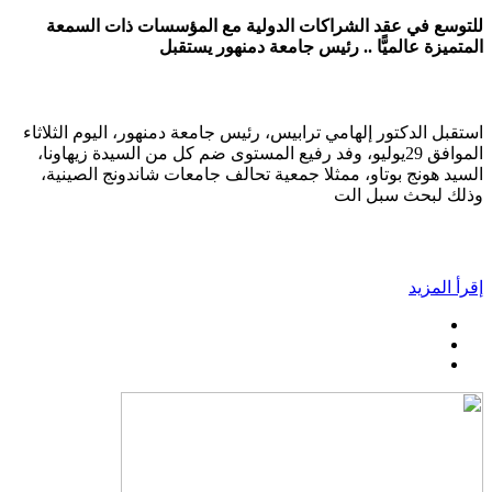
للتوسع في عقد الشراكات الدولية مع المؤسسات ذات السمعة
المتميزة عالميًّا .. رئيس جامعة دمنهور يستقبل
استقبل الدكتور إلهامي ترابيس، رئيس جامعة دمنهور، اليوم الثلاثاء
الموافق 29يوليو، وفد رفيع المستوى ضم كل من السيدة زيهاونا،
السيد هونج بوتاو، ممثلا جمعية تحالف جامعات شاندونج الصينية،
وذلك لبحث سبل الت
إقرأ المزيد