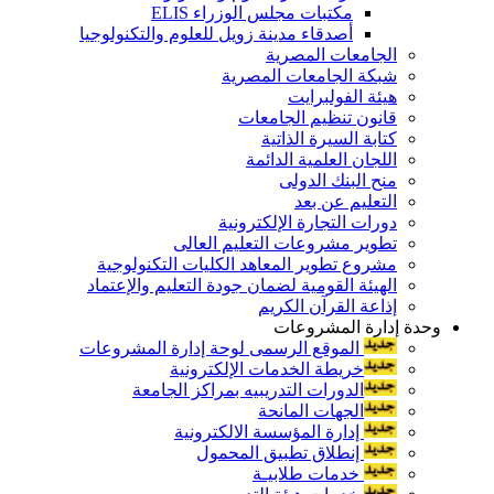
مكتبات مجلس الوزراء ELIS
أصدقاء مدينة زويل للعلوم والتكنولوجيا
الجامعات المصرية
شبكة الجامعات المصرية
هيئة الفولبرايت
قانون تنظيم الجامعات
كتابة السيرة الذاتية
اللجان العلمية الدائمة
منح البنك الدولى
التعليم عن بعد
دورات التجارة الإلكترونية
تطوير مشروعات التعليم العالى
مشروع تطوير المعاهد الكليات التكنولوجية
الهيئة القومية لضمان جودة التعليم والإعتماد
إذاعة القرآن الكريم
وحدة إدارة المشروعات
الموقع الرسمى لوحة إدارة المشروعات
خريطة الخدمات الإلكترونية
الدورات التدريبيه بمراكز الجامعة
الجهات المانحة
إدارة المؤسسة الالكترونية
إنطلاق تطبيق المحمول
خدمات طلابيـة