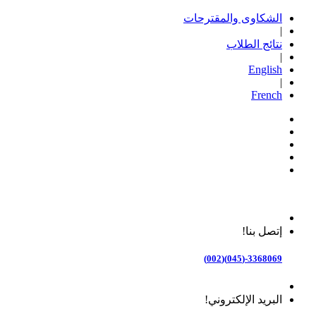
الشكاوى والمقترحات
|
نتائج الطلاب
|
English
|
French
إتصل بنا!
3368069-(045)(002)
البريد الإلكتروني!