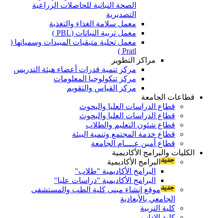
الصحة النباتية للحاصلات الزراعية
التصديرية
معمل سلامة الغذاء والتغذية
معمل تربية النباتات (PBL )
معمل تحلية متبقيات المبيدات وسمياتها (
Pratl )
مراكز التطوير
مركز تنمية قدرات أعضاء هيئة التدريس
مركز تنكولوجيا المعلومات
مركز القياس والتقويم
قطاعات الجامعة
قطاع الدراسات العليا والبحوث
قطاع الدراسات العليا والبحوث
قطاع شئون التعليم والطلاب
قطاع خدمة المجتمع وتنمية البيئة
قطاع أمين عــــام الجامعة
الكليات والبرامج الأكاديمية
البرامج الأكاديمية
البرامج الأكاديمية "طلاب"
البرامج الأكاديمية "دراسات عليا"
موقع إنشاء مبنى كلية الطب والمستشفى
الجامعي بالأبعادية
كلية التربية
كلية الاداب