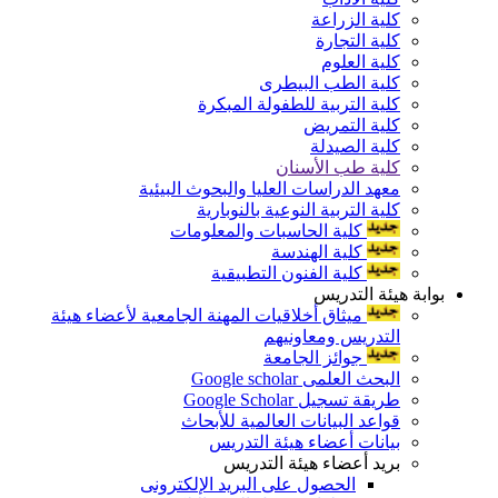
كلية الزراعة
كلية التجارة
كلية العلوم
كلية الطب البيطرى
كلية التربية للطفولة المبكرة
كلية التمريض
كلية الصيدلة
كلية طب الأسنان
معهد الدراسات العليا والبحوث البيئية
كلية التربية النوعية بالنوبارية
كلية الحاسبات والمعلومات
كلية الهندسة
كلية الفنون التطبيقية
بوابة هيئة التدريس
ميثاق أخلاقيات المهنة الجامعية لأعضاء هيئة
التدريس ومعاونيهم
جوائز الجامعة
البحث العلمى Google scholar
طريقة تسجيل Google Scholar
قواعد البيانات العالمية للأبحاث
بيانات أعضاء هيئة التدريس
بريد أعضاء هيئة التدريس
الحصول على البريد الإلكترونى