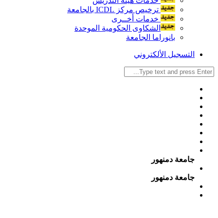
خدمات هيئة التدريس
ترخيص مركز ICDL بالجامعة
خدمات أخــرى
الشكاوى الحكومية الموحدة
بانوراما الجامعة
التسجيل الألكتروني
جامعة دمنهور
جامعة دمنهور