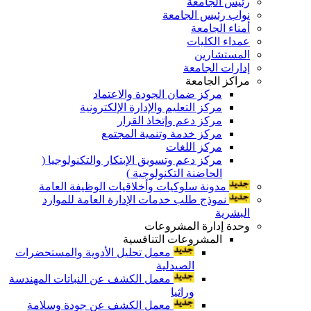
رئيس الجامعة
نواب رئيس الجامعة
أمناء الجامعة
عمداء الكليات
المستشارين
إدارات الجامعة
مراكز الجامعة
مركز ضمان الجودة والاعتماد
مركز التعليم والإدارة الإلكترونية
مركز دعم وإتخاذ القرار
مركز خدمة وتنمية المجتمع
مركز اللغات
مركز دعم وتسويق الإبتكار والتكنولوجيا (
الحاضنة التكنولوجية )
مدونة سلوكيات وأخلاقيات الوظيفة العامة
نموذج طلب خدمات الإدارة العامة للموارد
البشرية
وحدة إدارة المشروعات
المشروعات التنافسية
معمل تحليل الأدوية والمستحضرات
الصيدلية
معمل الكشف عن النباتات المهندسة
وراثيا
معمل الكشف عن جودة وسلامة