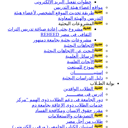
خطوات تفعيل البريد الإلكترونى
مواقع أعضاء هيئة التدريس
طريقة تحديث الموقع الشخصي لأعضاء هيئة
التدريس والهيئة المعاونة
المشروعات البحثية
مشروع بحثى إعادة صياغة تدريس التراث
الثقافى فى مصر REHEED
مشروعات بحثية بجامعة دمنهور
الإتجاهات البحثية
البحث عن الإتجاهات البحثية
الرسائل العلمية
الأبحاث العلمية
نموذج للمبتعث
إستبيـــــــــــــان
دليل الدراسات البحثية
بوابة الطـلاب
الطلاب الوافدين
إدرس فى مصــــــر
دور الجامعة فى دعم الطلاب ذوى الهمم "مركز
خدمات الطلاب ذوى الإعاقة بجامعة دم
مقرر حقوق الإنسان ومكافحة الفساد
التصديقات والاستعلامات
طلاب من أجل مصر
إستبيان الكتاب الجامعي ( ورقي ، إلكتروني )