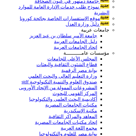
جامعة دمنهور في عيون الصحافة
نموذج طلب خدمات الإدارة العامة للموارد
البشرية
موقع الإستفسارات الخاصة بجائحة كورونا
دليل وزارة العدل
جامعات عربية
جامعة الأمير سلطان بن عبد العزيز
دليل الجامعات العربية
إتحاد الجامعات العربية
مؤسسات عامــــــــــة
المجلس الأعلى للجامعات
قطاع الشئون الثقافية والبعثات
بوابة مصر الرقمية
وزارة التعليم العالى والبحث العلمي
صندوق العلوم والتنمية التكنولوجية stdf
المشروعات الممولة من الإتحاد الأوروبى
المركز القومى للبحوث
أكاديمية البحث العلمى والتكنولوجيا
مكتبات الجامعات المصرية
مكتبة الإسكندرية
المعاهد والمراكز الثقافية
إتحاد مكتبات الجامعات المصرية
مجمع اللغة العربية
بوابة مصر للعلوم والتكتولوجيا