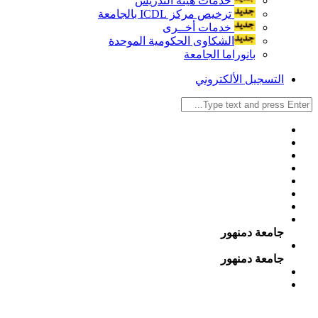
خدمات هيئة التدريس
ترخيص مركز ICDL بالجامعة
خدمات أخــرى
الشكاوى الحكومية الموحدة
بانوراما الجامعة
التسجيل الألكتروني
جامعة دمنهور
جامعة دمنهور