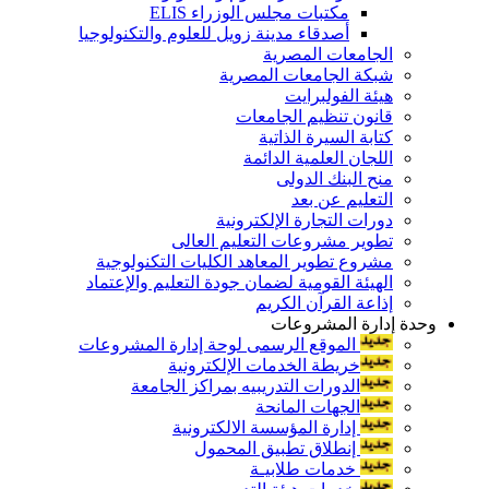
مكتبات مجلس الوزراء ELIS
أصدقاء مدينة زويل للعلوم والتكنولوجيا
الجامعات المصرية
شبكة الجامعات المصرية
هيئة الفولبرايت
قانون تنظيم الجامعات
كتابة السيرة الذاتية
اللجان العلمية الدائمة
منح البنك الدولى
التعليم عن بعد
دورات التجارة الإلكترونية
تطوير مشروعات التعليم العالى
مشروع تطوير المعاهد الكليات التكنولوجية
الهيئة القومية لضمان جودة التعليم والإعتماد
إذاعة القرآن الكريم
وحدة إدارة المشروعات
الموقع الرسمى لوحة إدارة المشروعات
خريطة الخدمات الإلكترونية
الدورات التدريبيه بمراكز الجامعة
الجهات المانحة
إدارة المؤسسة الالكترونية
إنطلاق تطبيق المحمول
خدمات طلابيـة