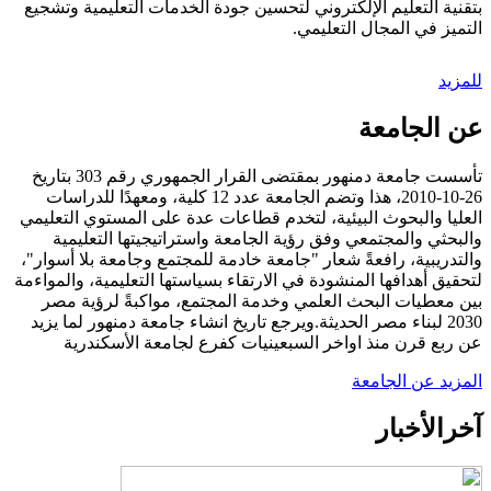
بتقنية التعليم الإلكتروني لتحسين جودة الخدمات التعليمية وتشجيع
التميز في المجال التعليمي.
للمزيد
عن الجامعة
تأسست جامعة دمنهور بمقتضى القرار الجمهوري رقم 303 بتاريخ
26-10-2010، هذا وتضم الجامعة عدد 12 كلية، ومعهدًا للدراسات
العليا والبحوث البيئية، لتخدم قطاعات عدة على المستوي التعليمي
والبحثي والمجتمعي وفق رؤية الجامعة واستراتيجيتها التعليمية
والتدريبية، رافعةً شعار "جامعة خادمة للمجتمع وجامعة بلا أسوار"،
لتحقيق أهدافها المنشودة في الارتقاء بسياستها التعليمية، والمواءمة
بين معطيات البحث العلمي وخدمة المجتمع، مواكبةً لرؤية مصر
2030 لبناء مصر الحديثة.ويرجع تاريخ انشاء جامعة دمنهور لما يزيد
عن ربع قرن منذ اواخر السبعينيات كفرع لجامعة الأسكندرية
المزيد عن الجامعة
آخر
الأخبار