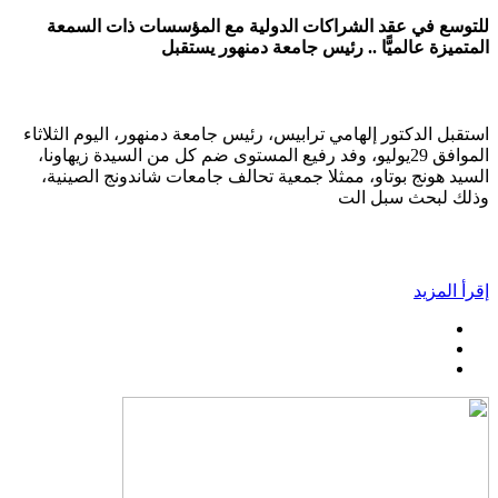
للتوسع في عقد الشراكات الدولية مع المؤسسات ذات السمعة
المتميزة عالميًّا .. رئيس جامعة دمنهور يستقبل
استقبل الدكتور إلهامي ترابيس، رئيس جامعة دمنهور، اليوم الثلاثاء
الموافق 29يوليو، وفد رفيع المستوى ضم كل من السيدة زيهاونا،
السيد هونج بوتاو، ممثلا جمعية تحالف جامعات شاندونج الصينية،
وذلك لبحث سبل الت
إقرأ المزيد