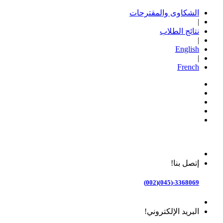
الشكاوى والمقترحات
|
نتائج الطلاب
|
English
|
French
إتصل بنا!
3368069-(045)(002)
البريد الإلكتروني!