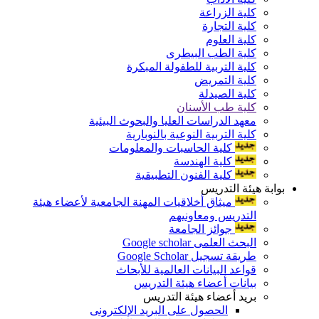
كلية الزراعة
كلية التجارة
كلية العلوم
كلية الطب البيطرى
كلية التربية للطفولة المبكرة
كلية التمريض
كلية الصيدلة
كلية طب الأسنان
معهد الدراسات العليا والبحوث البيئية
كلية التربية النوعية بالنوبارية
كلية الحاسبات والمعلومات
كلية الهندسة
كلية الفنون التطبيقية
بوابة هيئة التدريس
ميثاق أخلاقيات المهنة الجامعية لأعضاء هيئة
التدريس ومعاونيهم
جوائز الجامعة
البحث العلمى Google scholar
طريقة تسجيل Google Scholar
قواعد البيانات العالمية للأبحاث
بيانات أعضاء هيئة التدريس
بريد أعضاء هيئة التدريس
الحصول على البريد الإلكترونى