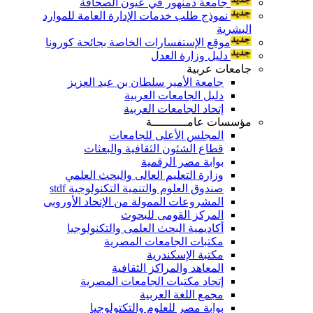
جامعة دمنهور في عيون الصحافة
نموذج طلب خدمات الإدارة العامة للموارد
البشرية
موقع الإستفسارات الخاصة بجائحة كورونا
دليل وزارة العدل
جامعات عربية
جامعة الأمير سلطان بن عبد العزيز
دليل الجامعات العربية
إتحاد الجامعات العربية
مؤسسات عامــــــــــة
المجلس الأعلى للجامعات
قطاع الشئون الثقافية والبعثات
بوابة مصر الرقمية
وزارة التعليم العالى والبحث العلمي
صندوق العلوم والتنمية التكنولوجية stdf
المشروعات الممولة من الإتحاد الأوروبى
المركز القومى للبحوث
أكاديمية البحث العلمى والتكنولوجيا
مكتبات الجامعات المصرية
مكتبة الإسكندرية
المعاهد والمراكز الثقافية
إتحاد مكتبات الجامعات المصرية
مجمع اللغة العربية
بوابة مصر للعلوم والتكتولوجيا