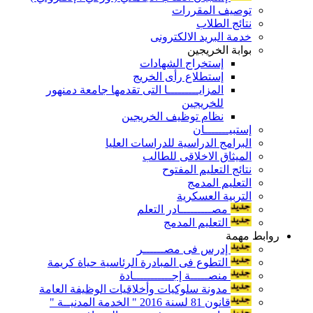
توصيف المقررات
نتائج الطلاب
خدمة البريد الالكترونى
بوابة الخريجين
إستخراج الشهادات
إستطلاع رأى الخريج
المزايـــــــــا التى تقدمها جامعة دمنهور
للخريجين
نظام توظيف الخريجين
إستبيـــــــان
البرامج الدراسية للدراسات العليا
الميثاق الاخلاقى للطالب
نتائج التعليم المفتوح
التعليم المدمج
التربية العسكرية
مصـــــــــادر التعلم
التعليم المدمج
روابط مهمة
إدرس فى مصــــــر
التطوع فى المبادرة الرئاسية حياة كريمة
منصـــــة إجـــــــــــادة
مدونة سلوكيات وأخلاقيات الوظيفة العامة
قانون 81 لسنة 2016 " الخدمة المدنيــة "