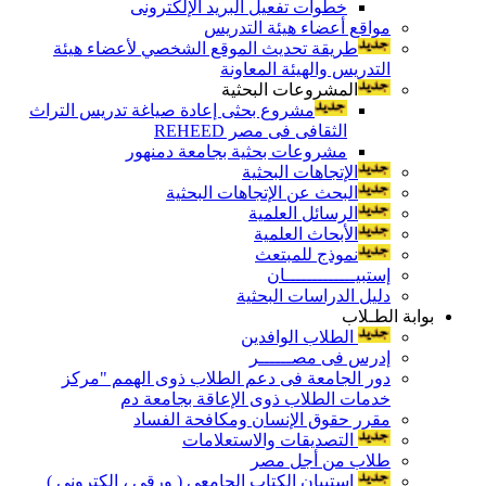
خطوات تفعيل البريد الإلكترونى
مواقع أعضاء هيئة التدريس
طريقة تحديث الموقع الشخصي لأعضاء هيئة
التدريس والهيئة المعاونة
المشروعات البحثية
مشروع بحثى إعادة صياغة تدريس التراث
الثقافى فى مصر REHEED
مشروعات بحثية بجامعة دمنهور
الإتجاهات البحثية
البحث عن الإتجاهات البحثية
الرسائل العلمية
الأبحاث العلمية
نموذج للمبتعث
إستبيـــــــــــــان
دليل الدراسات البحثية
بوابة الطـلاب
الطلاب الوافدين
إدرس فى مصــــــر
دور الجامعة فى دعم الطلاب ذوى الهمم "مركز
خدمات الطلاب ذوى الإعاقة بجامعة دم
مقرر حقوق الإنسان ومكافحة الفساد
التصديقات والاستعلامات
طلاب من أجل مصر
إستبيان الكتاب الجامعي ( ورقي ، إلكتروني )