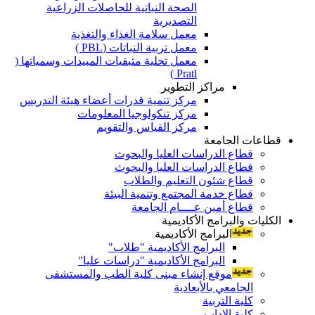
الصحة النباتية للحاصلات الزراعية
التصديرية
معمل سلامة الغذاء والتغذية
معمل تربية النباتات (PBL )
معمل تحلية متبقيات المبيدات وسمياتها (
Pratl )
مراكز التطوير
مركز تنمية قدرات أعضاء هيئة التدريس
مركز تنكولوجيا المعلومات
مركز القياس والتقويم
قطاعات الجامعة
قطاع الدراسات العليا والبحوث
قطاع الدراسات العليا والبحوث
قطاع شئون التعليم والطلاب
قطاع خدمة المجتمع وتنمية البيئة
قطاع أمين عــــام الجامعة
الكليات والبرامج الأكاديمية
البرامج الأكاديمية
البرامج الأكاديمية "طلاب"
البرامج الأكاديمية "دراسات عليا"
موقع إنشاء مبنى كلية الطب والمستشفى
الجامعي بالأبعادية
كلية التربية
كلية الاداب