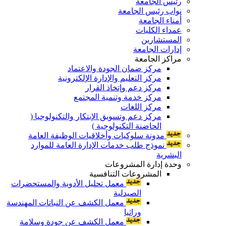
رئيس الجامعة
نواب رئيس الجامعة
أمناء الجامعة
عمداء الكليات
المستشارين
إدارات الجامعة
مراكز الجامعة
مركز ضمان الجودة والاعتماد
مركز التعليم والإدارة الإلكترونية
مركز دعم وإتخاذ القرار
مركز خدمة وتنمية المجتمع
مركز اللغات
مركز دعم وتسويق الإبتكار والتكنولوجيا (
الحاضنة التكنولوجية )
مدونة سلوكيات وأخلاقيات الوظيفة العامة
نموذج طلب خدمات الإدارة العامة للموارد
البشرية
وحدة إدارة المشروعات
المشروعات التنافسية
معمل تحليل الأدوية والمستحضرات
الصيدلية
معمل الكشف عن النباتات المهندسة
وراثيا
معمل الكشف عن جودة وسلامة