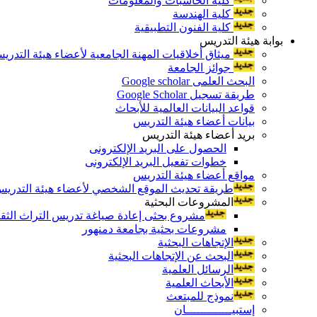
كلية الحاسبات والمعلومات
كلية الهندسة
كلية الفنون التطبيقية
بوابة هيئة التدريس
ميثاق أخلاقيات المهنة الجامعية لأعضاء هيئة التدري
جوائز الجامعة
البحث العلمى Google scholar
طريقة تسجيل Google Scholar
قواعد البيانات العالمية للأبحاث
بيانات أعضاء هيئة التدريس
بريد أعضاء هيئة التدريس
الحصول على البريد الإلكترونى
خطوات تفعيل البريد الإلكترونى
مواقع أعضاء هيئة التدريس
طريقة تحديث الموقع الشخصي لأعضاء هيئة التدريس و
المشروعات البحثية
مشروع بحثى إعادة صياغة تدريس التراث الثقافى 
مشروعات بحثية بجامعة دمنهور
الإتجاهات البحثية
البحث عن الإتجاهات البحثية
الرسائل العلمية
الأبحاث العلمية
نموذج للمبتعث
إستبيـــــــــــــان