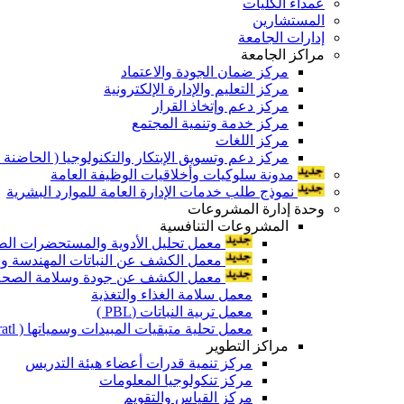
عمداء الكليات
المستشارين
إدارات الجامعة
مراكز الجامعة
مركز ضمان الجودة والاعتماد
مركز التعليم والإدارة الإلكترونية
مركز دعم وإتخاذ القرار
مركز خدمة وتنمية المجتمع
مركز اللغات
مركز دعم وتسويق الإبتكار والتكنولوجيا ( الحاضنة ا
مدونة سلوكيات وأخلاقيات الوظيفة العامة
نموذج طلب خدمات الإدارة العامة للموارد البشرية
وحدة إدارة المشروعات
المشروعات التنافسية
معمل تحليل الأدوية والمستحضرات الص
معمل الكشف عن النباتات المهندسة ورا
معمل الكشف عن جودة وسلامة الصحة الن
معمل سلامة الغذاء والتغذية
معمل تربية النباتات (PBL )
معمل تحلية متبقيات المبيدات وسمياتها ( Pratl )
مراكز التطوير
مركز تنمية قدرات أعضاء هيئة التدريس
مركز تنكولوجيا المعلومات
مركز القياس والتقويم