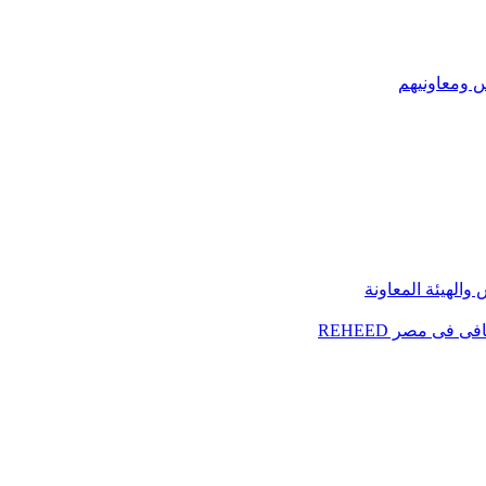
س ومعاونيهم
الهيئة المعاونة
فى مصر REHEED