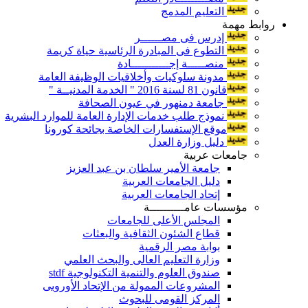
التعليم المدمج
روابط مهمة
إدرس فى مصــــــر
التطوع فى المبادرة الرئاسية حياة كريمة
منصـــــة إجـــــــــــادة
مدونة سلوكيات وأخلاقيات الوظيفة العامة
قانون 81 لسنة 2016 " الخدمة المدنيــة "
جامعة دمنهور في عيون الصحافة
نموذج طلب خدمات الإدارة العامة للموارد البشرية
موقع الإستفسارات الخاصة بجائحة كورونا
دليل وزارة العدل
جامعات عربية
جامعة الأمير سلطان بن عبد العزيز
دليل الجامعات العربية
إتحاد الجامعات العربية
مؤسسات عامــــــــــة
المجلس الأعلى للجامعات
قطاع الشئون الثقافية والبعثات
بوابة مصر الرقمية
وزارة التعليم العالى والبحث العلمي
صندوق العلوم والتنمية التكنولوجية stdf
المشروعات الممولة من الإتحاد الأوروبى
المركز القومى للبحوث