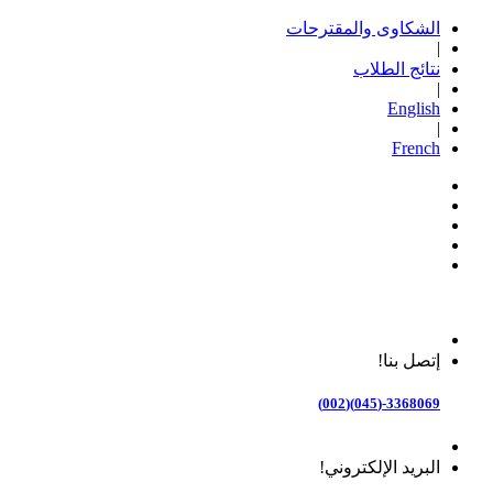
الشكاوى والمقترحات
|
نتائج الطلاب
|
English
|
French
إتصل بنا!
3368069-(045)(002)
البريد الإلكتروني!