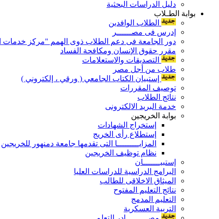
دليل الدراسات البحثية
بوابة الطـلاب
الطلاب الوافدين
إدرس فى مصــــــر
دور الجامعة فى دعم الطلاب ذوى الهمم "مركز خدمات ال
مقرر حقوق الإنسان ومكافحة الفساد
التصديقات والاستعلامات
طلاب من أجل مصر
إستبيان الكتاب الجامعي ( ورقي ، إلكتروني )
توصيف المقررات
نتائج الطلاب
خدمة البريد الالكترونى
بوابة الخريجين
إستخراج الشهادات
إستطلاع رأى الخريج
المزايـــــــــا التى تقدمها جامعة دمنهور للخريجين
نظام توظيف الخريجين
إستبيـــــــان
البرامج الدراسية للدراسات العليا
الميثاق الاخلاقى للطالب
نتائج التعليم المفتوح
التعليم المدمج
التربية العسكرية
مصـــــــــادر التعلم