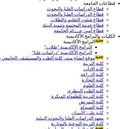
قطاعات الجامعة
قطاع الدراسات العليا والبحوث
قطاع الدراسات العليا والبحوث
قطاع شئون التعليم والطلاب
قطاع خدمة المجتمع وتنمية البيئة
قطاع أمين عــــام الجامعة
الكليات والبرامج الأكاديمية
البرامج الأكاديمية
البرامج الأكاديمية "طلاب"
البرامج الأكاديمية "دراسات عليا"
موقع إنشاء مبنى كلية الطب والمستشفى الجامعي بال
كلية التربية
كلية الاداب
كلية الزراعة
كلية التجارة
كلية العلوم
كلية الطب البيطرى
كلية التربية للطفولة المبكرة
كلية التمريض
كلية الصيدلة
كلية طب الأسنان
معهد الدراسات العليا والبحوث البيئية
كلية التربية النوعية بالنوبارية