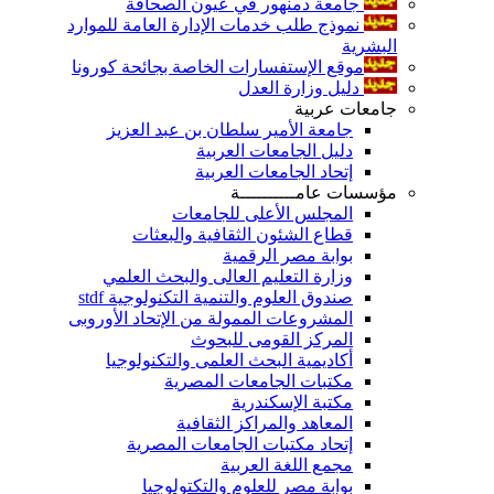
جامعة دمنهور في عيون الصحافة
نموذج طلب خدمات الإدارة العامة للموارد
البشرية
موقع الإستفسارات الخاصة بجائحة كورونا
دليل وزارة العدل
جامعات عربية
جامعة الأمير سلطان بن عبد العزيز
دليل الجامعات العربية
إتحاد الجامعات العربية
مؤسسات عامــــــــــة
المجلس الأعلى للجامعات
قطاع الشئون الثقافية والبعثات
بوابة مصر الرقمية
وزارة التعليم العالى والبحث العلمي
صندوق العلوم والتنمية التكنولوجية stdf
المشروعات الممولة من الإتحاد الأوروبى
المركز القومى للبحوث
أكاديمية البحث العلمى والتكنولوجيا
مكتبات الجامعات المصرية
مكتبة الإسكندرية
المعاهد والمراكز الثقافية
إتحاد مكتبات الجامعات المصرية
مجمع اللغة العربية
بوابة مصر للعلوم والتكتولوجيا