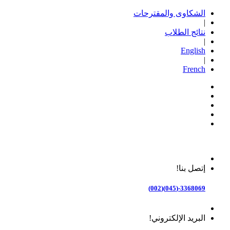
الشكاوى والمقترحات
|
نتائج الطلاب
|
English
|
French
إتصل بنا!
3368069-(045)(002)
البريد الإلكتروني!