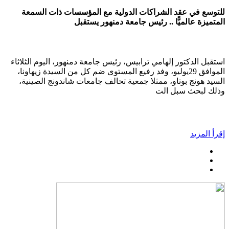
للتوسع في عقد الشراكات الدولية مع المؤسسات ذات السمعة
المتميزة عالميًّا .. رئيس جامعة دمنهور يستقبل
استقبل الدكتور إلهامي ترابيس، رئيس جامعة دمنهور، اليوم الثلاثاء
الموافق 29يوليو، وفد رفيع المستوى ضم كل من السيدة زيهاونا،
السيد هونج بوتاو، ممثلا جمعية تحالف جامعات شاندونج الصينية،
وذلك لبحث سبل الت
إقرأ المزيد