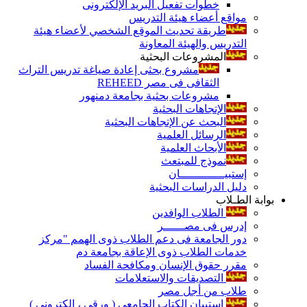
خطوات تفعيل البريد الإلكترونى
مواقع أعضاء هيئة التدريس
طريقة تحديث الموقع الشخصي لأعضاء هيئة
التدريس والهيئة المعاونة
المشروعات البحثية
مشروع بحثى إعادة صياغة تدريس التراث
الثقافى فى مصر REHEED
مشروعات بحثية بجامعة دمنهور
الإتجاهات البحثية
البحث عن الإتجاهات البحثية
الرسائل العلمية
الأبحاث العلمية
نموذج للمبتعث
إستبيـــــــــــــان
دليل الدراسات البحثية
بوابة الطـلاب
الطلاب الوافدين
إدرس فى مصــــــر
دور الجامعة فى دعم الطلاب ذوى الهمم "مركز
خدمات الطلاب ذوى الإعاقة بجامعة دم
مقرر حقوق الإنسان ومكافحة الفساد
التصديقات والاستعلامات
طلاب من أجل مصر
إستبيان الكتاب الجامعي ( ورقي ، إلكتروني )