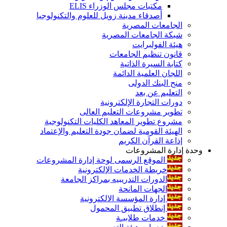
مكتبات مجلس الوزراء ELIS
أصدقاء مدينة زويل للعلوم والتكنولوجيا
الجامعات المصرية
شبكة الجامعات المصرية
هيئة الفولبرايت
قانون تنظيم الجامعات
كتابة السيرة الذاتية
اللجان العلمية الدائمة
منح البنك الدولى
التعليم عن بعد
دورات التجارة الإلكترونية
تطوير مشروعات التعليم العالى
مشروع تطوير المعاهد الكليات التكنولوجية
الهيئة القومية لضمان جودة التعليم والإعتماد
إذاعة القرآن الكريم
وحدة إدارة المشروعات
الموقع الرسمى لوحة إدارة المشروعات
خريطة الخدمات الإلكترونية
الدورات التدريبيه بمراكز الجامعة
الجهات المانحة
إدارة المؤسسة الالكترونية
إنطلاق تطبيق المحمول
خدمات طلابيـة