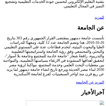
بتقنية التعليم الإلكتروني لتحسين جودة الخدمات التعليمية وتشجيع
التميز في المجال التعليمي.
للمزيد
عن الجامعة
تأسست جامعة دمنهور بمقتضى القرار الجمهوري رقم 303 بتاريخ
26-10-2010، هذا وتضم الجامعة عدد 12 كلية، ومعهدًا للدراسات
العليا والبحوث البيئية، لتخدم قطاعات عدة على المستوي التعليمي
والبحثي والمجتمعي وفق رؤية الجامعة واستراتيجيتها التعليمية
والتدريبية، رافعةً شعار "جامعة خادمة للمجتمع وجامعة بلا أسوار"،
لتحقيق أهدافها المنشودة في الارتقاء بسياستها التعليمية، والمواءمة
بين معطيات البحث العلمي وخدمة المجتمع، مواكبةً لرؤية مصر
2030 لبناء مصر الحديثة.ويرجع تاريخ انشاء جامعة دمنهور لما يزيد
عن ربع قرن منذ اواخر السبعينيات كفرع لجامعة الأسكندرية
المزيد عن الجامعة
آخر
الأخبار