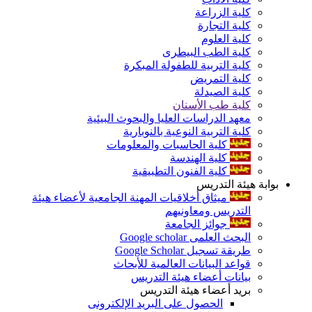
كلية الزراعة
كلية التجارة
كلية العلوم
كلية الطب البيطرى
كلية التربية للطفولة المبكرة
كلية التمريض
كلية الصيدلة
كلية طب الأسنان
معهد الدراسات العليا والبحوث البيئية
كلية التربية النوعية بالنوبارية
كلية الحاسبات والمعلومات
كلية الهندسة
كلية الفنون التطبيقية
بوابة هيئة التدريس
ميثاق أخلاقيات المهنة الجامعية لأعضاء هيئة
التدريس ومعاونيهم
جوائز الجامعة
البحث العلمى Google scholar
طريقة تسجيل Google Scholar
قواعد البيانات العالمية للأبحاث
بيانات أعضاء هيئة التدريس
بريد أعضاء هيئة التدريس
الحصول على البريد الإلكترونى