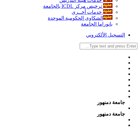
خدمات هيئة التدريس
ترخيص مركز ICDL بالجامعة
خدمات أخــرى
الشكاوى الحكومية الموحدة
بانوراما الجامعة
التسجيل الألكتروني
جامعة دمنهور
جامعة دمنهور