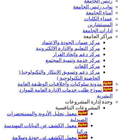
رئيس الجامعة
نواب رئيس الجامعة
أمناء الجامعة
عمداء الكليات
المستشارين
إدارات الجامعة
مراكز الجامعة
مركز ضمان الجودة والاعتماد
مركز التعليم والإدارة الإلكترونية
مركز دعم وإتخاذ القرار
مركز خدمة وتنمية المجتمع
مركز اللغات
مركز دعم وتسويق الإبتكار والتكنولوجيا (
الحاضنة التكنولوجية )
مدونة سلوكيات وأخلاقيات الوظيفة العامة
نموذج طلب خدمات الإدارة العامة للموارد
البشرية
وحدة إدارة المشروعات
المشروعات التنافسية
معمل تحليل الأدوية والمستحضرات
الصيدلية
معمل الكشف عن النباتات المهندسة
وراثيا
معمل الكشف عن جودة وسلامة