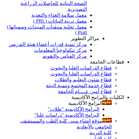
الصحة النباتية للحاصلات الزراعية
التصديرية
معمل سلامة الغذاء والتغذية
معمل تربية النباتات (PBL )
معمل تحلية متبقيات المبيدات وسمياتها (
Pratl )
مراكز التطوير
مركز تنمية قدرات أعضاء هيئة التدريس
مركز تنكولوجيا المعلومات
مركز القياس والتقويم
قطاعات الجامعة
قطاع الدراسات العليا والبحوث
قطاع الدراسات العليا والبحوث
قطاع شئون التعليم والطلاب
قطاع خدمة المجتمع وتنمية البيئة
قطاع أمين عــــام الجامعة
الكليات والبرامج الأكاديمية
البرامج الأكاديمية
البرامج الأكاديمية "طلاب"
البرامج الأكاديمية "دراسات عليا"
موقع إنشاء مبنى كلية الطب والمستشفى
الجامعي بالأبعادية
كلية التربية
كلية الاداب