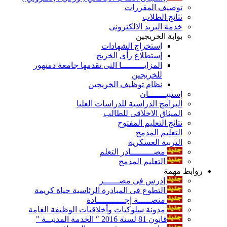
توصيف المقررات
نتائج الطلاب
خدمة البريد الالكترونى
بوابة الخريجين
إستخراج الشهادات
إستطلاع رأى الخريج
المزايـــــــــا التى تقدمها جامعة دمنهور
للخريجين
نظام توظيف الخريجين
إستبيـــــــان
البرامج الدراسية للدراسات العليا
الميثاق الاخلاقى للطالب
نتائج التعليم المفتوح
التعليم المدمج
التربية العسكرية
مصـــــــــادر التعلم
التعليم المدمج
روابط مهمة
إدرس فى مصــــــر
التطوع فى المبادرة الرئاسية حياة كريمة
منصـــــة إجـــــــــــادة
مدونة سلوكيات وأخلاقيات الوظيفة العامة
قانون 81 لسنة 2016 " الخدمة المدنيــة "