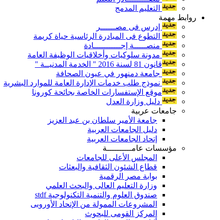
التعليم المدمج
روابط مهمة
إدرس فى مصــــــر
التطوع فى المبادرة الرئاسية حياة كريمة
منصـــــة إجـــــــــــادة
مدونة سلوكيات وأخلاقيات الوظيفة العامة
قانون 81 لسنة 2016 " الخدمة المدنيــة "
جامعة دمنهور في عيون الصحافة
نموذج طلب خدمات الإدارة العامة للموارد البشرية
موقع الإستفسارات الخاصة بجائحة كورونا
دليل وزارة العدل
جامعات عربية
جامعة الأمير سلطان بن عبد العزيز
دليل الجامعات العربية
إتحاد الجامعات العربية
مؤسسات عامــــــــــة
المجلس الأعلى للجامعات
قطاع الشئون الثقافية والبعثات
بوابة مصر الرقمية
وزارة التعليم العالى والبحث العلمي
صندوق العلوم والتنمية التكنولوجية stdf
المشروعات الممولة من الإتحاد الأوروبى
المركز القومى للبحوث