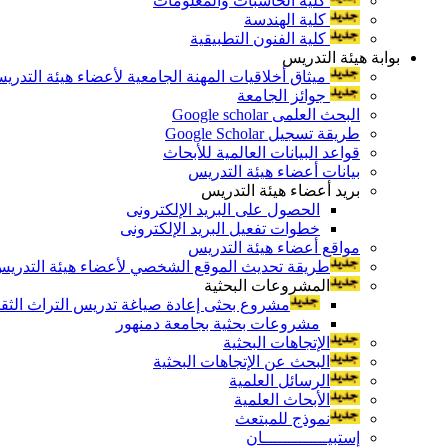
كلية الحاسبات والمعلومات
كلية الهندسة
كلية الفنون التطبيقية
بوابة هيئة التدريس
ميثاق أخلاقيات المهنة الجامعية لأعضاء هيئة التدري
جوائز الجامعة
البحث العلمى Google scholar
طريقة تسجيل Google Scholar
قواعد البيانات العالمية للأبحاث
بيانات أعضاء هيئة التدريس
بريد أعضاء هيئة التدريس
الحصول على البريد الإلكترونى
خطوات تفعيل البريد الإلكترونى
مواقع أعضاء هيئة التدريس
طريقة تحديث الموقع الشخصي لأعضاء هيئة التدريس و
المشروعات البحثية
مشروع بحثى إعادة صياغة تدريس التراث الثقافى 
مشروعات بحثية بجامعة دمنهور
الإتجاهات البحثية
البحث عن الإتجاهات البحثية
الرسائل العلمية
الأبحاث العلمية
نموذج للمبتعث
إستبيـــــــــــــان