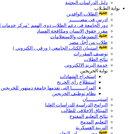
دليل الدراسات البحثية
بوابة الطـلاب
الطلاب الوافدين
إدرس فى مصــــــر
دور الجامعة فى دعم الطلاب ذوى الهمم "مركز خدمات ال
مقرر حقوق الإنسان ومكافحة الفساد
التصديقات والاستعلامات
طلاب من أجل مصر
إستبيان الكتاب الجامعي ( ورقي ، إلكتروني )
توصيف المقررات
نتائج الطلاب
خدمة البريد الالكترونى
بوابة الخريجين
إستخراج الشهادات
إستطلاع رأى الخريج
المزايـــــــــا التى تقدمها جامعة دمنهور للخريجين
نظام توظيف الخريجين
إستبيـــــــان
البرامج الدراسية للدراسات العليا
الميثاق الاخلاقى للطالب
نتائج التعليم المفتوح
التعليم المدمج
التربية العسكرية
مصـــــــــادر التعلم