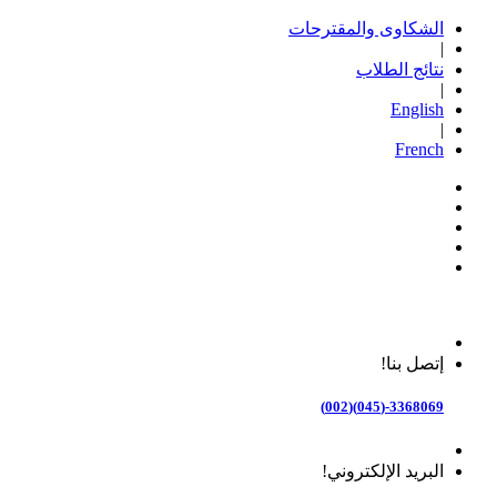
الشكاوى والمقترحات
|
نتائج الطلاب
|
English
|
French
إتصل بنا!
3368069-(045)(002)
البريد الإلكتروني!