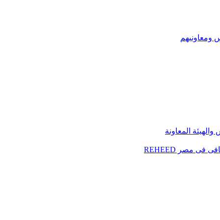
س ومعاونيهم
الهيئة المعاونة
فى مصر REHEED