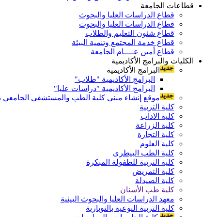
قطاعات الجامعة
قطاع الدراسات العليا والبحوث
قطاع الدراسات العليا والبحوث
قطاع شئون التعليم والطلاب
قطاع خدمة المجتمع وتنمية البيئة
قطاع أمين عــــام الجامعة
الكليات والبرامج الأكاديمية
البرامج الأكاديمية
البرامج الأكاديمية "طلاب"
البرامج الأكاديمية "دراسات عليا"
موقع إنشاء مبنى كلية الطب والمستشفى الجامعي بال
كلية التربية
كلية الاداب
كلية الزراعة
كلية التجارة
كلية العلوم
كلية الطب البيطرى
كلية التربية للطفولة المبكرة
كلية التمريض
كلية الصيدلة
كلية طب الأسنان
معهد الدراسات العليا والبحوث البيئية
كلية التربية النوعية بالنوبارية