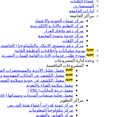
عمداء الكليات
المستشارين
إدارات الجامعة
مراكز الجامعة
مركز ضمان الجودة والاعتماد
مركز التعليم والإدارة الإلكترونية
مركز دعم وإتخاذ القرار
مركز خدمة وتنمية المجتمع
مركز اللغات
مركز دعم وتسويق الإبتكار والتكنولوجيا ( الحاضنة ا
مدونة سلوكيات وأخلاقيات الوظيفة العامة
نموذج طلب خدمات الإدارة العامة للموارد البشرية
وحدة إدارة المشروعات
المشروعات التنافسية
معمل تحليل الأدوية والمستحضرات الص
معمل الكشف عن النباتات المهندسة ورا
معمل الكشف عن جودة وسلامة الصحة الن
معمل سلامة الغذاء والتغذية
معمل تربية النباتات (PBL )
معمل تحلية متبقيات المبيدات وسمياتها ( Pratl )
مراكز التطوير
مركز تنمية قدرات أعضاء هيئة التدريس
مركز تنكولوجيا المعلومات
مركز القياس والتقويم