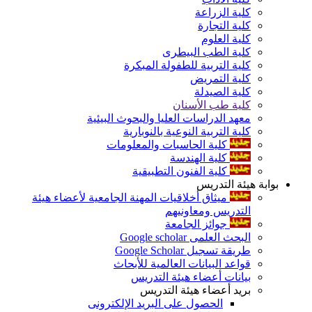
كلية الزراعة
كلية التجارة
كلية العلوم
كلية الطب البيطرى
كلية التربية للطفولة المبكرة
كلية التمريض
كلية الصيدلة
كلية طب الأسنان
معهد الدراسات العليا والبحوث البيئية
كلية التربية النوعية بالنوبارية
كلية الحاسبات والمعلومات
كلية الهندسة
كلية الفنون التطبيقية
بوابة هيئة التدريس
ميثاق أخلاقيات المهنة الجامعية لأعضاء هيئة
التدريس ومعاونيهم
جوائز الجامعة
البحث العلمى Google scholar
طريقة تسجيل Google Scholar
قواعد البيانات العالمية للأبحاث
بيانات أعضاء هيئة التدريس
بريد أعضاء هيئة التدريس
الحصول على البريد الإلكترونى