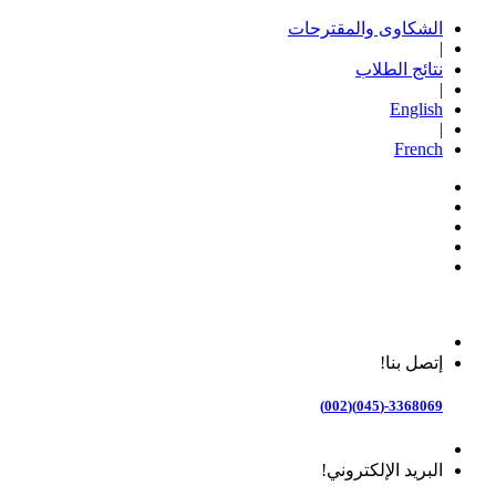
الشكاوى والمقترحات
|
نتائج الطلاب
|
English
|
French
إتصل بنا!
3368069-(045)(002)
البريد الإلكتروني!