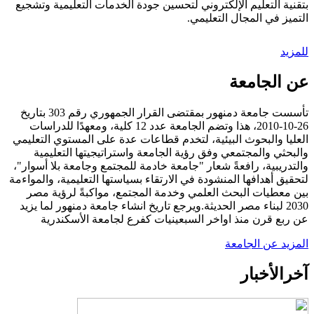
بتقنية التعليم الإلكتروني لتحسين جودة الخدمات التعليمية وتشجيع
التميز في المجال التعليمي.
للمزيد
عن الجامعة
تأسست جامعة دمنهور بمقتضى القرار الجمهوري رقم 303 بتاريخ
26-10-2010، هذا وتضم الجامعة عدد 12 كلية، ومعهدًا للدراسات
العليا والبحوث البيئية، لتخدم قطاعات عدة على المستوي التعليمي
والبحثي والمجتمعي وفق رؤية الجامعة واستراتيجيتها التعليمية
والتدريبية، رافعةً شعار "جامعة خادمة للمجتمع وجامعة بلا أسوار"،
لتحقيق أهدافها المنشودة في الارتقاء بسياستها التعليمية، والمواءمة
بين معطيات البحث العلمي وخدمة المجتمع، مواكبةً لرؤية مصر
2030 لبناء مصر الحديثة.ويرجع تاريخ انشاء جامعة دمنهور لما يزيد
عن ربع قرن منذ اواخر السبعينيات كفرع لجامعة الأسكندرية
المزيد عن الجامعة
آخر
الأخبار