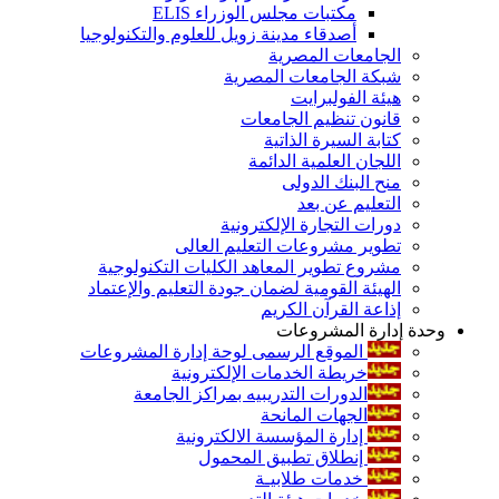
مكتبات مجلس الوزراء ELIS
أصدقاء مدينة زويل للعلوم والتكنولوجيا
الجامعات المصرية
شبكة الجامعات المصرية
هيئة الفولبرايت
قانون تنظيم الجامعات
كتابة السيرة الذاتية
اللجان العلمية الدائمة
منح البنك الدولى
التعليم عن بعد
دورات التجارة الإلكترونية
تطوير مشروعات التعليم العالى
مشروع تطوير المعاهد الكليات التكنولوجية
الهيئة القومية لضمان جودة التعليم والإعتماد
إذاعة القرآن الكريم
وحدة إدارة المشروعات
الموقع الرسمى لوحة إدارة المشروعات
خريطة الخدمات الإلكترونية
الدورات التدريبيه بمراكز الجامعة
الجهات المانحة
إدارة المؤسسة الالكترونية
إنطلاق تطبيق المحمول
خدمات طلابيـة