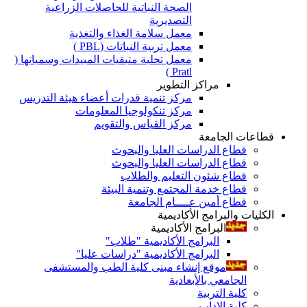
الصحة النباتية للحاصلات الزراعية
التصديرية
معمل سلامة الغذاء والتغذية
معمل تربية النباتات (PBL )
معمل تحلية متبقيات المبيدات وسمياتها (
Pratl )
مراكز التطوير
مركز تنمية قدرات أعضاء هيئة التدريس
مركز تنكولوجيا المعلومات
مركز القياس والتقويم
قطاعات الجامعة
قطاع الدراسات العليا والبحوث
قطاع الدراسات العليا والبحوث
قطاع شئون التعليم والطلاب
قطاع خدمة المجتمع وتنمية البيئة
قطاع أمين عــــام الجامعة
الكليات والبرامج الأكاديمية
البرامج الأكاديمية
البرامج الأكاديمية "طلاب"
البرامج الأكاديمية "دراسات عليا"
موقع إنشاء مبنى كلية الطب والمستشفى
الجامعي بالأبعادية
كلية التربية
كلية الاداب