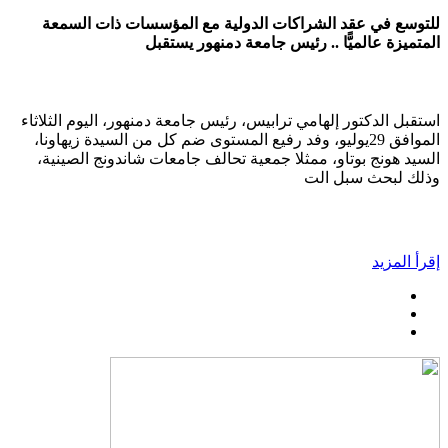
للتوسع في عقد الشراكات الدولية مع المؤسسات ذات السمعة
المتميزة عالميًّا .. رئيس جامعة دمنهور يستقبل
استقبل الدكتور إلهامي ترابيس، رئيس جامعة دمنهور، اليوم الثلاثاء
الموافق 29يوليو، وفد رفيع المستوى ضم كل من السيدة زيهاونا،
السيد هونج بوتاو، ممثلا جمعية تحالف جامعات شاندونج الصينية،
وذلك لبحث سبل الت
إقرأ المزيد