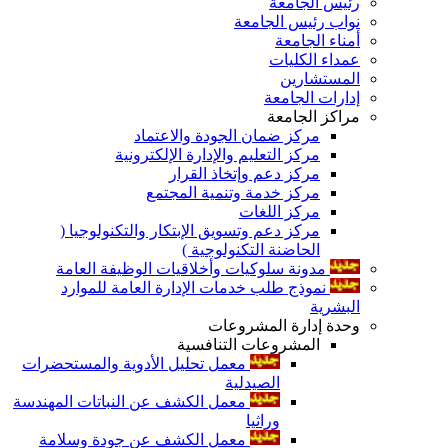
رئيس الجامعة
نواب رئيس الجامعة
أمناء الجامعة
عمداء الكليات
المستشارين
إدارات الجامعة
مراكز الجامعة
مركز ضمان الجودة والاعتماد
مركز التعليم والإدارة الإلكترونية
مركز دعم وإتخاذ القرار
مركز خدمة وتنمية المجتمع
مركز اللغات
مركز دعم وتسويق الإبتكار والتكنولوجيا (
الحاضنة التكنولوجية )
مدونة سلوكيات وأخلاقيات الوظيفة العامة
نموذج طلب خدمات الإدارة العامة للموارد
البشرية
وحدة إدارة المشروعات
المشروعات التنافسية
معمل تحليل الأدوية والمستحضرات
الصيدلية
معمل الكشف عن النباتات المهندسة
وراثيا
معمل الكشف عن جودة وسلامة