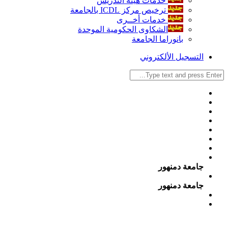
خدمات هيئة التدريس
ترخيص مركز ICDL بالجامعة
خدمات أخــرى
الشكاوى الحكومية الموحدة
بانوراما الجامعة
التسجيل الألكتروني
جامعة دمنهور
جامعة دمنهور