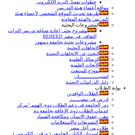
خطوات تفعيل البريد الإلكترونى
مواقع أعضاء هيئة التدريس
طريقة تحديث الموقع الشخصي لأعضاء هيئة
التدريس والهيئة المعاونة
المشروعات البحثية
مشروع بحثى إعادة صياغة تدريس التراث
الثقافى فى مصر REHEED
مشروعات بحثية بجامعة دمنهور
الإتجاهات البحثية
البحث عن الإتجاهات البحثية
الرسائل العلمية
الأبحاث العلمية
نموذج للمبتعث
إستبيـــــــــــــان
دليل الدراسات البحثية
بوابة الطـلاب
الطلاب الوافدين
إدرس فى مصــــــر
دور الجامعة فى دعم الطلاب ذوى الهمم "مركز
خدمات الطلاب ذوى الإعاقة بجامعة دم
مقرر حقوق الإنسان ومكافحة الفساد
التصديقات والاستعلامات
طلاب من أجل مصر
إستبيان الكتاب الجامعي ( ورقي ، إلكتروني )