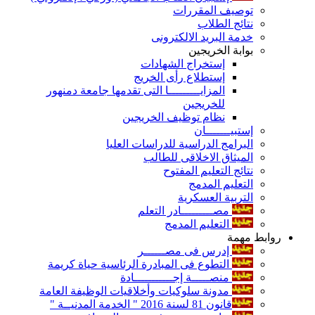
توصيف المقررات
نتائج الطلاب
خدمة البريد الالكترونى
بوابة الخريجين
إستخراج الشهادات
إستطلاع رأى الخريج
المزايـــــــــا التى تقدمها جامعة دمنهور
للخريجين
نظام توظيف الخريجين
إستبيـــــــان
البرامج الدراسية للدراسات العليا
الميثاق الاخلاقى للطالب
نتائج التعليم المفتوح
التعليم المدمج
التربية العسكرية
مصـــــــــادر التعلم
التعليم المدمج
روابط مهمة
إدرس فى مصــــــر
التطوع فى المبادرة الرئاسية حياة كريمة
منصـــــة إجـــــــــــادة
مدونة سلوكيات وأخلاقيات الوظيفة العامة
قانون 81 لسنة 2016 " الخدمة المدنيــة "