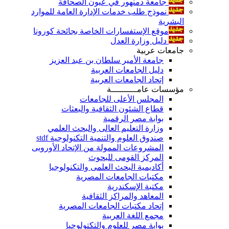
جامعة دمنهور في عيون الصحافة
نموذج طلب خدمات الإدارة العامة للموارد
البشرية
موقع الإستفسارات الخاصة بجائحة كورونا
دليل وزارة العدل
جامعات عربية
جامعة الأمير سلطان بن عبد العزيز
دليل الجامعات العربية
إتحاد الجامعات العربية
مؤسسات عامــــــــــة
المجلس الأعلى للجامعات
قطاع الشئون الثقافية والبعثات
بوابة مصر الرقمية
وزارة التعليم العالى والبحث العلمي
صندوق العلوم والتنمية التكنولوجية stdf
المشروعات الممولة من الإتحاد الأوروبى
المركز القومى للبحوث
أكاديمية البحث العلمى والتكنولوجيا
مكتبات الجامعات المصرية
مكتبة الإسكندرية
المعاهد والمراكز الثقافية
إتحاد مكتبات الجامعات المصرية
مجمع اللغة العربية
بوابة مصر للعلوم والتكتولوجيا