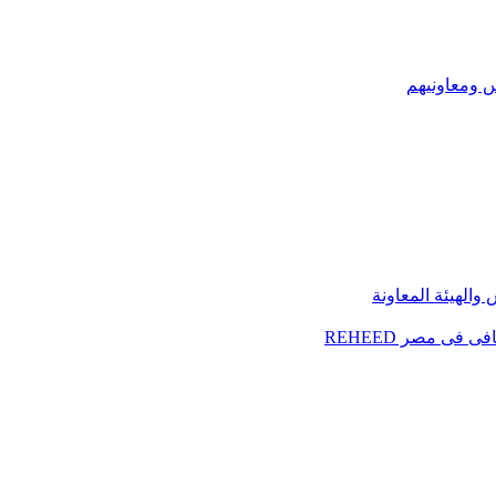
س ومعاونيهم
الهيئة المعاونة
فى مصر REHEED