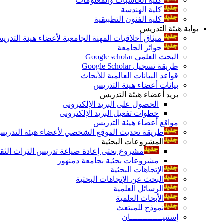
كلية الحاسبات والمعلومات
كلية الهندسة
كلية الفنون التطبيقية
بوابة هيئة التدريس
ميثاق أخلاقيات المهنة الجامعية لأعضاء هيئة التدري
جوائز الجامعة
البحث العلمى Google scholar
طريقة تسجيل Google Scholar
قواعد البيانات العالمية للأبحاث
بيانات أعضاء هيئة التدريس
بريد أعضاء هيئة التدريس
الحصول على البريد الإلكترونى
خطوات تفعيل البريد الإلكترونى
مواقع أعضاء هيئة التدريس
طريقة تحديث الموقع الشخصي لأعضاء هيئة التدريس و
المشروعات البحثية
مشروع بحثى إعادة صياغة تدريس التراث الثقافى 
مشروعات بحثية بجامعة دمنهور
الإتجاهات البحثية
البحث عن الإتجاهات البحثية
الرسائل العلمية
الأبحاث العلمية
نموذج للمبتعث
إستبيـــــــــــــان