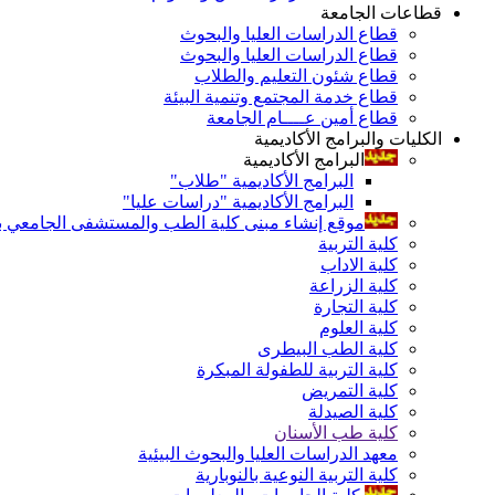
قطاعات الجامعة
قطاع الدراسات العليا والبحوث
قطاع الدراسات العليا والبحوث
قطاع شئون التعليم والطلاب
قطاع خدمة المجتمع وتنمية البيئة
قطاع أمين عــــام الجامعة
الكليات والبرامج الأكاديمية
البرامج الأكاديمية
البرامج الأكاديمية "طلاب"
البرامج الأكاديمية "دراسات عليا"
موقع إنشاء مبنى كلية الطب والمستشفى الجامعي بال
كلية التربية
كلية الاداب
كلية الزراعة
كلية التجارة
كلية العلوم
كلية الطب البيطرى
كلية التربية للطفولة المبكرة
كلية التمريض
كلية الصيدلة
كلية طب الأسنان
معهد الدراسات العليا والبحوث البيئية
كلية التربية النوعية بالنوبارية