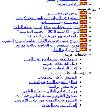
التعليم المدمج
روابط مهمة
إدرس فى مصــــــر
التطوع فى المبادرة الرئاسية حياة كريمة
منصـــــة إجـــــــــــادة
مدونة سلوكيات وأخلاقيات الوظيفة العامة
قانون 81 لسنة 2016 " الخدمة المدنيــة "
جامعة دمنهور في عيون الصحافة
نموذج طلب خدمات الإدارة العامة للموارد البشرية
موقع الإستفسارات الخاصة بجائحة كورونا
دليل وزارة العدل
جامعات عربية
جامعة الأمير سلطان بن عبد العزيز
دليل الجامعات العربية
إتحاد الجامعات العربية
مؤسسات عامــــــــــة
المجلس الأعلى للجامعات
قطاع الشئون الثقافية والبعثات
بوابة مصر الرقمية
وزارة التعليم العالى والبحث العلمي
صندوق العلوم والتنمية التكنولوجية stdf
المشروعات الممولة من الإتحاد الأوروبى
المركز القومى للبحوث