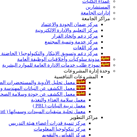
عمداء الكليات
المستشارين
إدارات الجامعة
مراكز الجامعة
مركز ضمان الجودة والاعتماد
مركز التعليم والإدارة الإلكترونية
مركز دعم وإتخاذ القرار
مركز خدمة وتنمية المجتمع
مركز اللغات
مركز دعم وتسويق الإبتكار والتكنولوجيا ( الحاضنة ا
مدونة سلوكيات وأخلاقيات الوظيفة العامة
نموذج طلب خدمات الإدارة العامة للموارد البشرية
وحدة إدارة المشروعات
المشروعات التنافسية
معمل تحليل الأدوية والمستحضرات الص
معمل الكشف عن النباتات المهندسة ورا
معمل الكشف عن جودة وسلامة الصحة الن
معمل سلامة الغذاء والتغذية
معمل تربية النباتات (PBL )
معمل تحلية متبقيات المبيدات وسمياتها ( Pratl )
مراكز التطوير
مركز تنمية قدرات أعضاء هيئة التدريس
مركز تنكولوجيا المعلومات
مركز القياس والتقويم