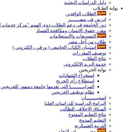
دليل الدراسات البحثية
بوابة الطـلاب
الطلاب الوافدين
إدرس فى مصــــــر
دور الجامعة فى دعم الطلاب ذوى الهمم "مركز خدمات ال
مقرر حقوق الإنسان ومكافحة الفساد
التصديقات والاستعلامات
طلاب من أجل مصر
إستبيان الكتاب الجامعي ( ورقي ، إلكتروني )
توصيف المقررات
نتائج الطلاب
خدمة البريد الالكترونى
بوابة الخريجين
إستخراج الشهادات
إستطلاع رأى الخريج
المزايـــــــــا التى تقدمها جامعة دمنهور للخريجين
نظام توظيف الخريجين
إستبيـــــــان
البرامج الدراسية للدراسات العليا
الميثاق الاخلاقى للطالب
نتائج التعليم المفتوح
التعليم المدمج
التربية العسكرية
مصـــــــــادر التعلم