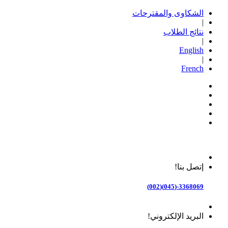
الشكاوى والمقترحات
|
نتائج الطلاب
|
English
|
French
إتصل بنا!
3368069-(045)(002)
البريد الإلكتروني!