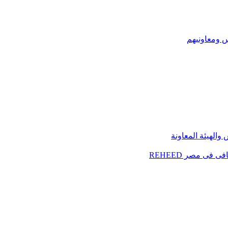
س ومعاونيهم
الهيئة المعاونة
فى مصر REHEED