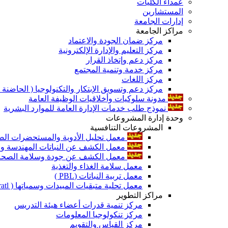
عمداء الكليات
المستشارين
إدارات الجامعة
مراكز الجامعة
مركز ضمان الجودة والاعتماد
مركز التعليم والإدارة الإلكترونية
مركز دعم وإتخاذ القرار
مركز خدمة وتنمية المجتمع
مركز اللغات
مركز دعم وتسويق الإبتكار والتكنولوجيا ( الحاضنة ا
مدونة سلوكيات وأخلاقيات الوظيفة العامة
نموذج طلب خدمات الإدارة العامة للموارد البشرية
وحدة إدارة المشروعات
المشروعات التنافسية
معمل تحليل الأدوية والمستحضرات الص
معمل الكشف عن النباتات المهندسة ورا
معمل الكشف عن جودة وسلامة الصحة الن
معمل سلامة الغذاء والتغذية
معمل تربية النباتات (PBL )
معمل تحلية متبقيات المبيدات وسمياتها ( Pratl )
مراكز التطوير
مركز تنمية قدرات أعضاء هيئة التدريس
مركز تنكولوجيا المعلومات
مركز القياس والتقويم