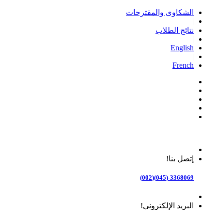
الشكاوى والمقترحات
|
نتائج الطلاب
|
English
|
French
إتصل بنا!
3368069-(045)(002)
البريد الإلكتروني!