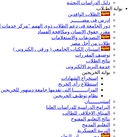
دليل الدراسات البحثية
بوابة الطـلاب
الطلاب الوافدين
إدرس فى مصــــــر
دور الجامعة فى دعم الطلاب ذوى الهمم "مركز خدمات ال
مقرر حقوق الإنسان ومكافحة الفساد
التصديقات والاستعلامات
طلاب من أجل مصر
إستبيان الكتاب الجامعي ( ورقي ، إلكتروني )
توصيف المقررات
نتائج الطلاب
خدمة البريد الالكترونى
بوابة الخريجين
إستخراج الشهادات
إستطلاع رأى الخريج
المزايـــــــــا التى تقدمها جامعة دمنهور للخريجين
نظام توظيف الخريجين
إستبيـــــــان
البرامج الدراسية للدراسات العليا
الميثاق الاخلاقى للطالب
نتائج التعليم المفتوح
التعليم المدمج
التربية العسكرية
مصـــــــــادر التعلم