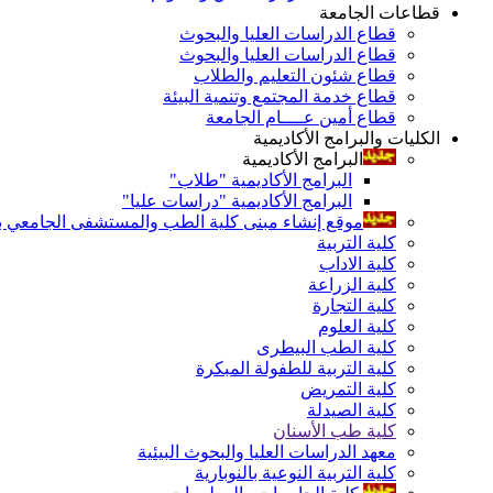
قطاعات الجامعة
قطاع الدراسات العليا والبحوث
قطاع الدراسات العليا والبحوث
قطاع شئون التعليم والطلاب
قطاع خدمة المجتمع وتنمية البيئة
قطاع أمين عــــام الجامعة
الكليات والبرامج الأكاديمية
البرامج الأكاديمية
البرامج الأكاديمية "طلاب"
البرامج الأكاديمية "دراسات عليا"
موقع إنشاء مبنى كلية الطب والمستشفى الجامعي بال
كلية التربية
كلية الاداب
كلية الزراعة
كلية التجارة
كلية العلوم
كلية الطب البيطرى
كلية التربية للطفولة المبكرة
كلية التمريض
كلية الصيدلة
كلية طب الأسنان
معهد الدراسات العليا والبحوث البيئية
كلية التربية النوعية بالنوبارية