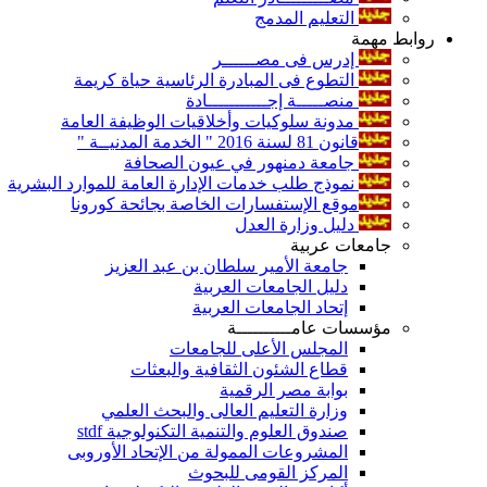
التعليم المدمج
روابط مهمة
إدرس فى مصــــــر
التطوع فى المبادرة الرئاسية حياة كريمة
منصـــــة إجـــــــــــادة
مدونة سلوكيات وأخلاقيات الوظيفة العامة
قانون 81 لسنة 2016 " الخدمة المدنيــة "
جامعة دمنهور في عيون الصحافة
نموذج طلب خدمات الإدارة العامة للموارد البشرية
موقع الإستفسارات الخاصة بجائحة كورونا
دليل وزارة العدل
جامعات عربية
جامعة الأمير سلطان بن عبد العزيز
دليل الجامعات العربية
إتحاد الجامعات العربية
مؤسسات عامــــــــــة
المجلس الأعلى للجامعات
قطاع الشئون الثقافية والبعثات
بوابة مصر الرقمية
وزارة التعليم العالى والبحث العلمي
صندوق العلوم والتنمية التكنولوجية stdf
المشروعات الممولة من الإتحاد الأوروبى
المركز القومى للبحوث