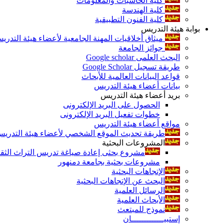
كلية الحاسبات والمعلومات
كلية الهندسة
كلية الفنون التطبيقية
بوابة هيئة التدريس
ميثاق أخلاقيات المهنة الجامعية لأعضاء هيئة التدري
جوائز الجامعة
البحث العلمى Google scholar
طريقة تسجيل Google Scholar
قواعد البيانات العالمية للأبحاث
بيانات أعضاء هيئة التدريس
بريد أعضاء هيئة التدريس
الحصول على البريد الإلكترونى
خطوات تفعيل البريد الإلكترونى
مواقع أعضاء هيئة التدريس
طريقة تحديث الموقع الشخصي لأعضاء هيئة التدريس و
المشروعات البحثية
مشروع بحثى إعادة صياغة تدريس التراث الثقافى 
مشروعات بحثية بجامعة دمنهور
الإتجاهات البحثية
البحث عن الإتجاهات البحثية
الرسائل العلمية
الأبحاث العلمية
نموذج للمبتعث
إستبيـــــــــــــان