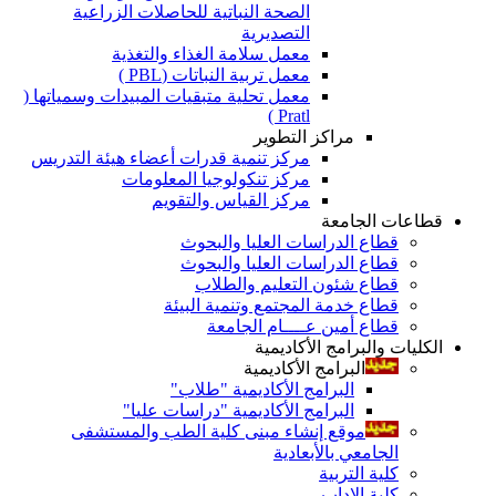
الصحة النباتية للحاصلات الزراعية
التصديرية
معمل سلامة الغذاء والتغذية
معمل تربية النباتات (PBL )
معمل تحلية متبقيات المبيدات وسمياتها (
Pratl )
مراكز التطوير
مركز تنمية قدرات أعضاء هيئة التدريس
مركز تنكولوجيا المعلومات
مركز القياس والتقويم
قطاعات الجامعة
قطاع الدراسات العليا والبحوث
قطاع الدراسات العليا والبحوث
قطاع شئون التعليم والطلاب
قطاع خدمة المجتمع وتنمية البيئة
قطاع أمين عــــام الجامعة
الكليات والبرامج الأكاديمية
البرامج الأكاديمية
البرامج الأكاديمية "طلاب"
البرامج الأكاديمية "دراسات عليا"
موقع إنشاء مبنى كلية الطب والمستشفى
الجامعي بالأبعادية
كلية التربية
كلية الاداب