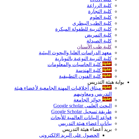
كلية الزراعة
كلية التجارة
كلية العلوم
كلية الطب البيطرى
كلية التربية للطفولة المبكرة
كلية التمريض
كلية الصيدلة
كلية طب الأسنان
معهد الدراسات العليا والبحوث البيئية
كلية التربية النوعية بالنوبارية
كلية الحاسبات والمعلومات
كلية الهندسة
كلية الفنون التطبيقية
بوابة هيئة التدريس
ميثاق أخلاقيات المهنة الجامعية لأعضاء هيئة
التدريس ومعاونيهم
جوائز الجامعة
البحث العلمى Google scholar
طريقة تسجيل Google Scholar
قواعد البيانات العالمية للأبحاث
بيانات أعضاء هيئة التدريس
بريد أعضاء هيئة التدريس
الحصول على البريد الإلكترونى