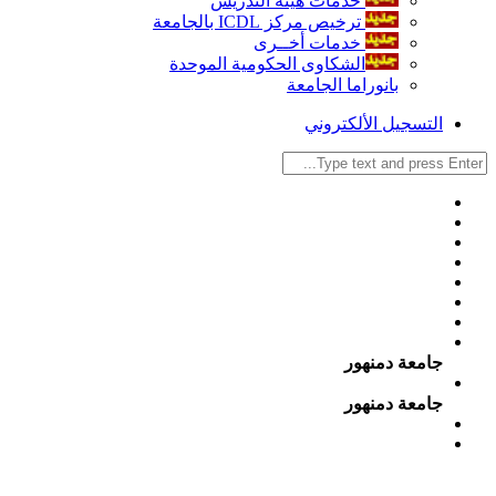
خدمات هيئة التدريس
ترخيص مركز ICDL بالجامعة
خدمات أخــرى
الشكاوى الحكومية الموحدة
بانوراما الجامعة
التسجيل الألكتروني
جامعة دمنهور
جامعة دمنهور