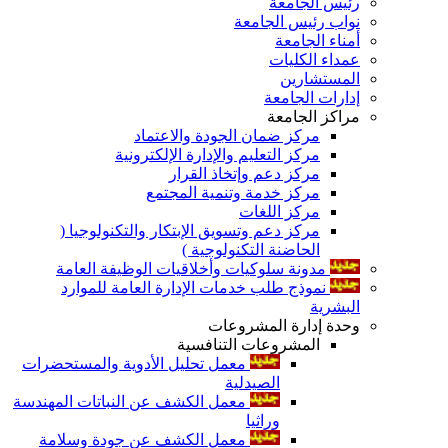
رئيس الجامعة
نواب رئيس الجامعة
أمناء الجامعة
عمداء الكليات
المستشارين
إدارات الجامعة
مراكز الجامعة
مركز ضمان الجودة والاعتماد
مركز التعليم والإدارة الإلكترونية
مركز دعم وإتخاذ القرار
مركز خدمة وتنمية المجتمع
مركز اللغات
مركز دعم وتسويق الإبتكار والتكنولوجيا (
الحاضنة التكنولوجية )
مدونة سلوكيات وأخلاقيات الوظيفة العامة
نموذج طلب خدمات الإدارة العامة للموارد
البشرية
وحدة إدارة المشروعات
المشروعات التنافسية
معمل تحليل الأدوية والمستحضرات
الصيدلية
معمل الكشف عن النباتات المهندسة
وراثيا
معمل الكشف عن جودة وسلامة