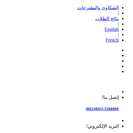
الشكاوى والمقترحات
|
نتائج الطلاب
|
English
|
French
إتصل بنا!
3368069-(045)(002)
البريد الإلكتروني!