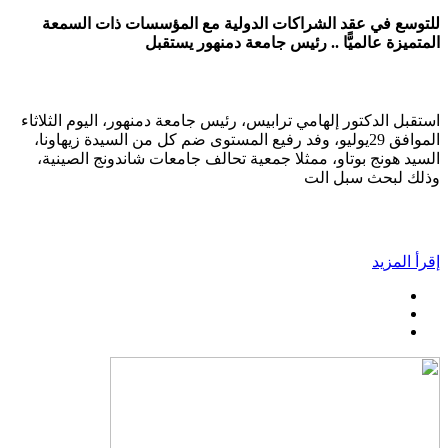
للتوسع في عقد الشراكات الدولية مع المؤسسات ذات السمعة
المتميزة عالميًّا .. رئيس جامعة دمنهور يستقبل
استقبل الدكتور إلهامي ترابيس، رئيس جامعة دمنهور، اليوم الثلاثاء
الموافق 29يوليو، وفد رفيع المستوى ضم كل من السيدة زيهاونا،
السيد هونج بوتاو، ممثلا جمعية تحالف جامعات شاندونج الصينية،
وذلك لبحث سبل الت
إقرأ المزيد