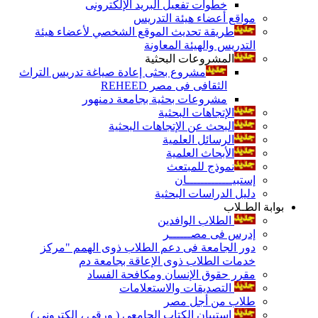
خطوات تفعيل البريد الإلكترونى
مواقع أعضاء هيئة التدريس
طريقة تحديث الموقع الشخصي لأعضاء هيئة
التدريس والهيئة المعاونة
المشروعات البحثية
مشروع بحثى إعادة صياغة تدريس التراث
الثقافى فى مصر REHEED
مشروعات بحثية بجامعة دمنهور
الإتجاهات البحثية
البحث عن الإتجاهات البحثية
الرسائل العلمية
الأبحاث العلمية
نموذج للمبتعث
إستبيـــــــــــــان
دليل الدراسات البحثية
بوابة الطـلاب
الطلاب الوافدين
إدرس فى مصــــــر
دور الجامعة فى دعم الطلاب ذوى الهمم "مركز
خدمات الطلاب ذوى الإعاقة بجامعة دم
مقرر حقوق الإنسان ومكافحة الفساد
التصديقات والاستعلامات
طلاب من أجل مصر
إستبيان الكتاب الجامعي ( ورقي ، إلكتروني )