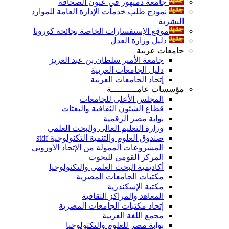
جامعة دمنهور في عيون الصحافة
نموذج طلب خدمات الإدارة العامة للموارد
البشرية
موقع الإستفسارات الخاصة بجائحة كورونا
دليل وزارة العدل
جامعات عربية
جامعة الأمير سلطان بن عبد العزيز
دليل الجامعات العربية
إتحاد الجامعات العربية
مؤسسات عامــــــــــة
المجلس الأعلى للجامعات
قطاع الشئون الثقافية والبعثات
بوابة مصر الرقمية
وزارة التعليم العالى والبحث العلمي
صندوق العلوم والتنمية التكنولوجية stdf
المشروعات الممولة من الإتحاد الأوروبى
المركز القومى للبحوث
أكاديمية البحث العلمى والتكنولوجيا
مكتبات الجامعات المصرية
مكتبة الإسكندرية
المعاهد والمراكز الثقافية
إتحاد مكتبات الجامعات المصرية
مجمع اللغة العربية
بوابة مصر للعلوم والتكتولوجيا