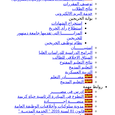
توصيف المقررات
نتائج الطلاب
خدمة البريد الالكترونى
بوابة الخريجين
إستخراج الشهادات
إستطلاع رأى الخريج
المزايـــــــــا التى تقدمها جامعة دمنهور
للخريجين
نظام توظيف الخريجين
إستبيـــــــان
البرامج الدراسية للدراسات العليا
الميثاق الاخلاقى للطالب
نتائج التعليم المفتوح
التعليم المدمج
التربية العسكرية
مصـــــــــادر التعلم
التعليم المدمج
روابط مهمة
إدرس فى مصــــــر
التطوع فى المبادرة الرئاسية حياة كريمة
منصـــــة إجـــــــــــادة
مدونة سلوكيات وأخلاقيات الوظيفة العامة
قانون 81 لسنة 2016 " الخدمة المدنيــة "