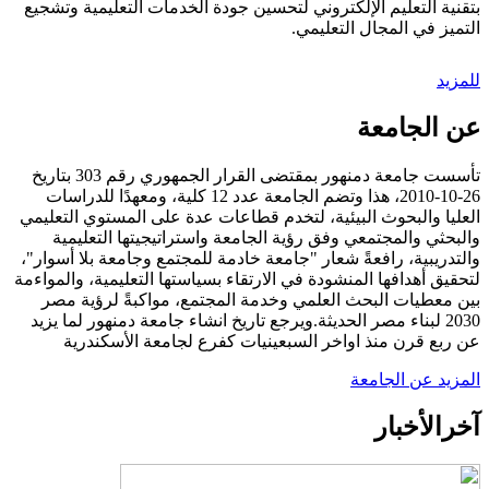
بتقنية التعليم الإلكتروني لتحسين جودة الخدمات التعليمية وتشجيع
التميز في المجال التعليمي.
للمزيد
عن الجامعة
تأسست جامعة دمنهور بمقتضى القرار الجمهوري رقم 303 بتاريخ
26-10-2010، هذا وتضم الجامعة عدد 12 كلية، ومعهدًا للدراسات
العليا والبحوث البيئية، لتخدم قطاعات عدة على المستوي التعليمي
والبحثي والمجتمعي وفق رؤية الجامعة واستراتيجيتها التعليمية
والتدريبية، رافعةً شعار "جامعة خادمة للمجتمع وجامعة بلا أسوار"،
لتحقيق أهدافها المنشودة في الارتقاء بسياستها التعليمية، والمواءمة
بين معطيات البحث العلمي وخدمة المجتمع، مواكبةً لرؤية مصر
2030 لبناء مصر الحديثة.ويرجع تاريخ انشاء جامعة دمنهور لما يزيد
عن ربع قرن منذ اواخر السبعينيات كفرع لجامعة الأسكندرية
المزيد عن الجامعة
آخر
الأخبار