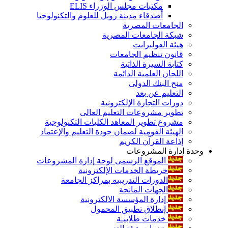
مكتبات مجلس الوزراء ELIS
أصدقاء مدينة زويل للعلوم والتكنولوجيا
الجامعات المصرية
شبكة الجامعات المصرية
هيئة الفولبرايت
قانون تنظيم الجامعات
كتابة السيرة الذاتية
اللجان العلمية الدائمة
منح البنك الدولى
التعليم عن بعد
دورات التجارة الإلكترونية
تطوير مشروعات التعليم العالى
مشروع تطوير المعاهد الكليات التكنولوجية
الهيئة القومية لضمان جودة التعليم والإعتماد
إذاعة القرآن الكريم
وحدة إدارة المشروعات
الموقع الرسمى لوحة إدارة المشروعات
خريطة الخدمات الإلكترونية
الدورات التدريبيه بمراكز الجامعة
الجهات المانحة
إدارة المؤسسة الالكترونية
إنطلاق تطبيق المحمول
خدمات طلابيـة