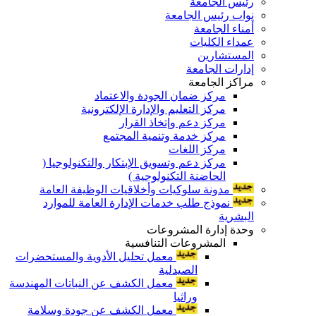
رئيس الجامعة
نواب رئيس الجامعة
أمناء الجامعة
عمداء الكليات
المستشارين
إدارات الجامعة
مراكز الجامعة
مركز ضمان الجودة والاعتماد
مركز التعليم والإدارة الإلكترونية
مركز دعم وإتخاذ القرار
مركز خدمة وتنمية المجتمع
مركز اللغات
مركز دعم وتسويق الإبتكار والتكنولوجيا (
الحاضنة التكنولوجية )
مدونة سلوكيات وأخلاقيات الوظيفة العامة
نموذج طلب خدمات الإدارة العامة للموارد
البشرية
وحدة إدارة المشروعات
المشروعات التنافسية
معمل تحليل الأدوية والمستحضرات
الصيدلية
معمل الكشف عن النباتات المهندسة
وراثيا
معمل الكشف عن جودة وسلامة