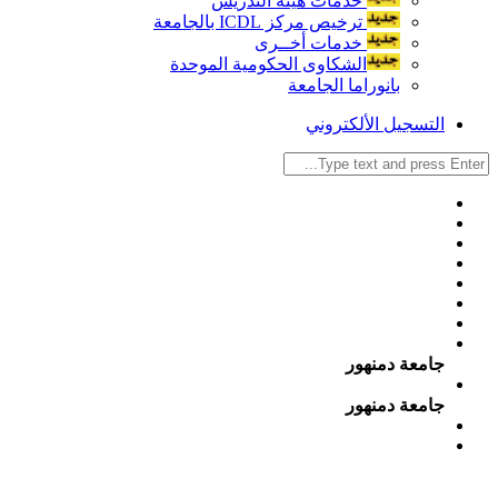
خدمات هيئة التدريس
ترخيص مركز ICDL بالجامعة
خدمات أخــرى
الشكاوى الحكومية الموحدة
بانوراما الجامعة
التسجيل الألكتروني
جامعة دمنهور
جامعة دمنهور