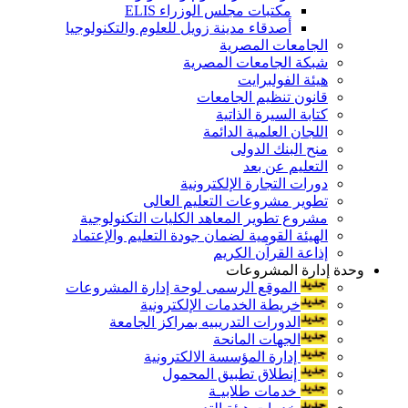
مكتبات مجلس الوزراء ELIS
أصدقاء مدينة زويل للعلوم والتكنولوجيا
الجامعات المصرية
شبكة الجامعات المصرية
هيئة الفولبرايت
قانون تنظيم الجامعات
كتابة السيرة الذاتية
اللجان العلمية الدائمة
منح البنك الدولى
التعليم عن بعد
دورات التجارة الإلكترونية
تطوير مشروعات التعليم العالى
مشروع تطوير المعاهد الكليات التكنولوجية
الهيئة القومية لضمان جودة التعليم والإعتماد
إذاعة القرآن الكريم
وحدة إدارة المشروعات
الموقع الرسمى لوحة إدارة المشروعات
خريطة الخدمات الإلكترونية
الدورات التدريبيه بمراكز الجامعة
الجهات المانحة
إدارة المؤسسة الالكترونية
إنطلاق تطبيق المحمول
خدمات طلابيـة