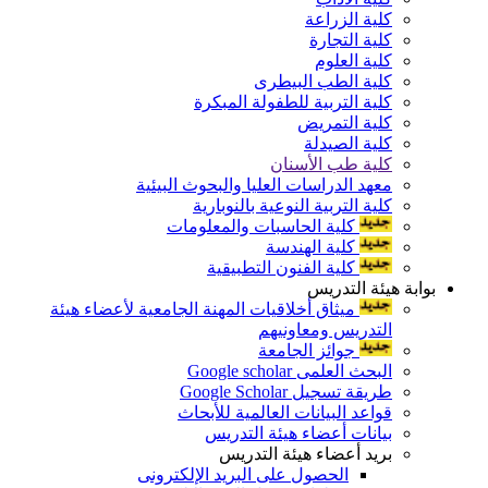
كلية الزراعة
كلية التجارة
كلية العلوم
كلية الطب البيطرى
كلية التربية للطفولة المبكرة
كلية التمريض
كلية الصيدلة
كلية طب الأسنان
معهد الدراسات العليا والبحوث البيئية
كلية التربية النوعية بالنوبارية
كلية الحاسبات والمعلومات
كلية الهندسة
كلية الفنون التطبيقية
بوابة هيئة التدريس
ميثاق أخلاقيات المهنة الجامعية لأعضاء هيئة
التدريس ومعاونيهم
جوائز الجامعة
البحث العلمى Google scholar
طريقة تسجيل Google Scholar
قواعد البيانات العالمية للأبحاث
بيانات أعضاء هيئة التدريس
بريد أعضاء هيئة التدريس
الحصول على البريد الإلكترونى