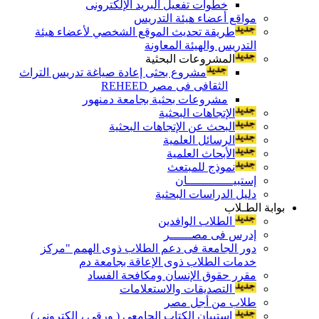
خطوات تفعيل البريد الإلكترونى
مواقع أعضاء هيئة التدريس
طريقة تحديث الموقع الشخصي لأعضاء هيئة
التدريس والهيئة المعاونة
المشروعات البحثية
مشروع بحثى إعادة صياغة تدريس التراث
الثقافى فى مصر REHEED
مشروعات بحثية بجامعة دمنهور
الإتجاهات البحثية
البحث عن الإتجاهات البحثية
الرسائل العلمية
الأبحاث العلمية
نموذج للمبتعث
إستبيـــــــــــــان
دليل الدراسات البحثية
بوابة الطـلاب
الطلاب الوافدين
إدرس فى مصــــــر
دور الجامعة فى دعم الطلاب ذوى الهمم "مركز
خدمات الطلاب ذوى الإعاقة بجامعة دم
مقرر حقوق الإنسان ومكافحة الفساد
التصديقات والاستعلامات
طلاب من أجل مصر
إستبيان الكتاب الجامعي ( ورقي ، إلكتروني )