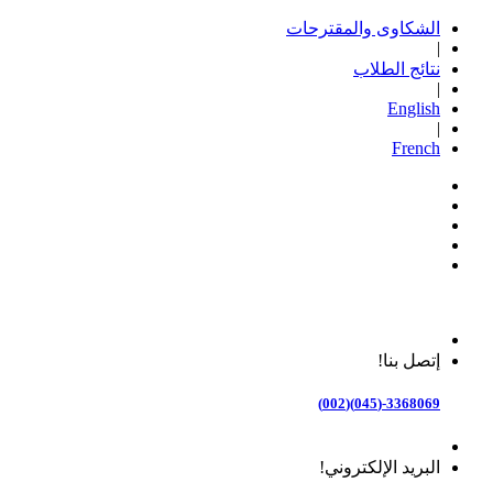
الشكاوى والمقترحات
|
نتائج الطلاب
|
English
|
French
إتصل بنا!
3368069-(045)(002)
البريد الإلكتروني!