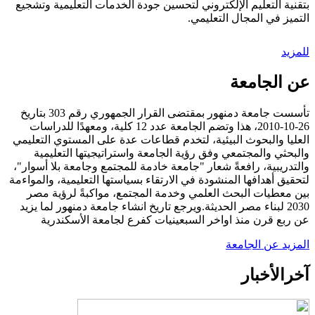
بتقنية التعليم الإلكتروني لتحسين جودة الخدمات التعليمية وتشجيع
التميز في المجال التعليمي.
للمزيد
عن الجامعة
تأسست جامعة دمنهور بمقتضى القرار الجمهوري رقم 303 بتاريخ
26-10-2010، هذا وتضم الجامعة عدد 12 كلية، ومعهدًا للدراسات
العليا والبحوث البيئية، لتخدم قطاعات عدة على المستوي التعليمي
والبحثي والمجتمعي وفق رؤية الجامعة واستراتيجيتها التعليمية
والتدريبية، رافعةً شعار "جامعة خادمة للمجتمع وجامعة بلا أسوار"،
لتحقيق أهدافها المنشودة في الارتقاء بسياستها التعليمية، والمواءمة
بين معطيات البحث العلمي وخدمة المجتمع، مواكبةً لرؤية مصر
2030 لبناء مصر الحديثة.ويرجع تاريخ انشاء جامعة دمنهور لما يزيد
عن ربع قرن منذ اواخر السبعينيات كفرع لجامعة الأسكندرية
المزيد عن الجامعة
آخر
الأخبار