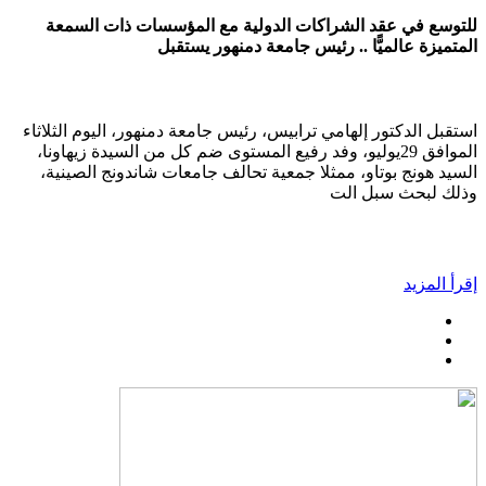
للتوسع في عقد الشراكات الدولية مع المؤسسات ذات السمعة
المتميزة عالميًّا .. رئيس جامعة دمنهور يستقبل
استقبل الدكتور إلهامي ترابيس، رئيس جامعة دمنهور، اليوم الثلاثاء
الموافق 29يوليو، وفد رفيع المستوى ضم كل من السيدة زيهاونا،
السيد هونج بوتاو، ممثلا جمعية تحالف جامعات شاندونج الصينية،
وذلك لبحث سبل الت
إقرأ المزيد