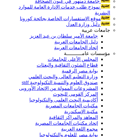
جامعة دمنهور في عيون الصحافة
نموذج طلب خدمات الإدارة العامة للموارد
البشرية
موقع الإستفسارات الخاصة بجائحة كورونا
دليل وزارة العدل
جامعات عربية
جامعة الأمير سلطان بن عبد العزيز
دليل الجامعات العربية
إتحاد الجامعات العربية
مؤسسات عامــــــــــة
المجلس الأعلى للجامعات
قطاع الشئون الثقافية والبعثات
بوابة مصر الرقمية
وزارة التعليم العالى والبحث العلمي
صندوق العلوم والتنمية التكنولوجية stdf
المشروعات الممولة من الإتحاد الأوروبى
المركز القومى للبحوث
أكاديمية البحث العلمى والتكنولوجيا
مكتبات الجامعات المصرية
مكتبة الإسكندرية
المعاهد والمراكز الثقافية
إتحاد مكتبات الجامعات المصرية
مجمع اللغة العربية
بوابة مصر للعلوم والتكتولوجيا