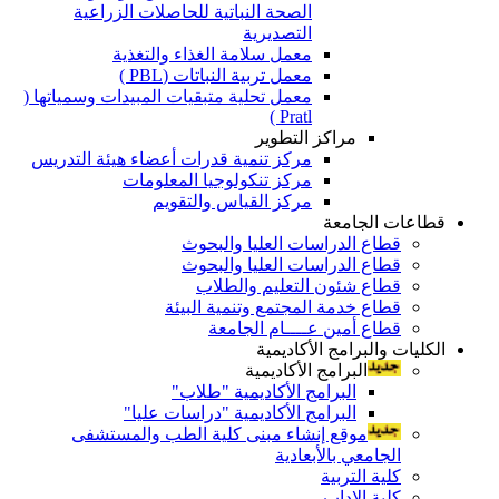
الصحة النباتية للحاصلات الزراعية
التصديرية
معمل سلامة الغذاء والتغذية
معمل تربية النباتات (PBL )
معمل تحلية متبقيات المبيدات وسمياتها (
Pratl )
مراكز التطوير
مركز تنمية قدرات أعضاء هيئة التدريس
مركز تنكولوجيا المعلومات
مركز القياس والتقويم
قطاعات الجامعة
قطاع الدراسات العليا والبحوث
قطاع الدراسات العليا والبحوث
قطاع شئون التعليم والطلاب
قطاع خدمة المجتمع وتنمية البيئة
قطاع أمين عــــام الجامعة
الكليات والبرامج الأكاديمية
البرامج الأكاديمية
البرامج الأكاديمية "طلاب"
البرامج الأكاديمية "دراسات عليا"
موقع إنشاء مبنى كلية الطب والمستشفى
الجامعي بالأبعادية
كلية التربية
كلية الاداب