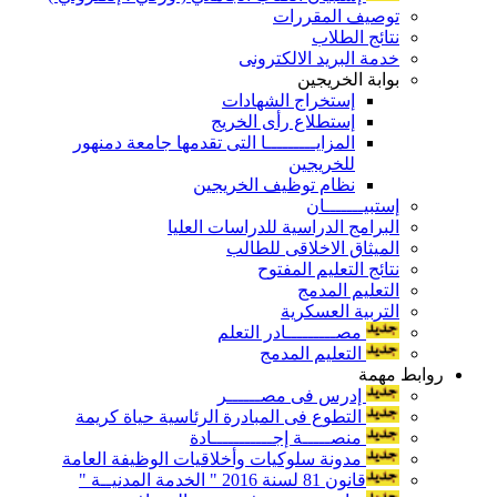
توصيف المقررات
نتائج الطلاب
خدمة البريد الالكترونى
بوابة الخريجين
إستخراج الشهادات
إستطلاع رأى الخريج
المزايـــــــــا التى تقدمها جامعة دمنهور
للخريجين
نظام توظيف الخريجين
إستبيـــــــان
البرامج الدراسية للدراسات العليا
الميثاق الاخلاقى للطالب
نتائج التعليم المفتوح
التعليم المدمج
التربية العسكرية
مصـــــــــادر التعلم
التعليم المدمج
روابط مهمة
إدرس فى مصــــــر
التطوع فى المبادرة الرئاسية حياة كريمة
منصـــــة إجـــــــــــادة
مدونة سلوكيات وأخلاقيات الوظيفة العامة
قانون 81 لسنة 2016 " الخدمة المدنيــة "