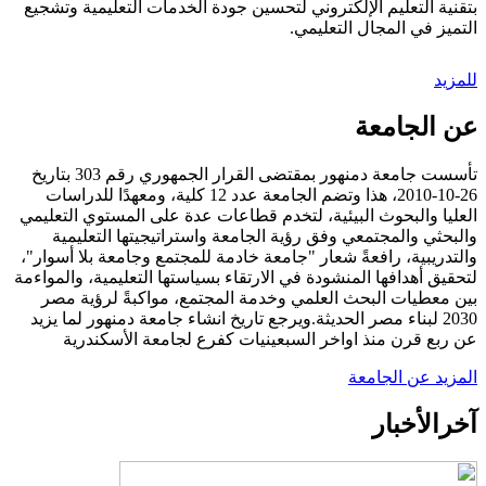
بتقنية التعليم الإلكتروني لتحسين جودة الخدمات التعليمية وتشجيع
التميز في المجال التعليمي.
للمزيد
عن الجامعة
تأسست جامعة دمنهور بمقتضى القرار الجمهوري رقم 303 بتاريخ
26-10-2010، هذا وتضم الجامعة عدد 12 كلية، ومعهدًا للدراسات
العليا والبحوث البيئية، لتخدم قطاعات عدة على المستوي التعليمي
والبحثي والمجتمعي وفق رؤية الجامعة واستراتيجيتها التعليمية
والتدريبية، رافعةً شعار "جامعة خادمة للمجتمع وجامعة بلا أسوار"،
لتحقيق أهدافها المنشودة في الارتقاء بسياستها التعليمية، والمواءمة
بين معطيات البحث العلمي وخدمة المجتمع، مواكبةً لرؤية مصر
2030 لبناء مصر الحديثة.ويرجع تاريخ انشاء جامعة دمنهور لما يزيد
عن ربع قرن منذ اواخر السبعينيات كفرع لجامعة الأسكندرية
المزيد عن الجامعة
آخر
الأخبار