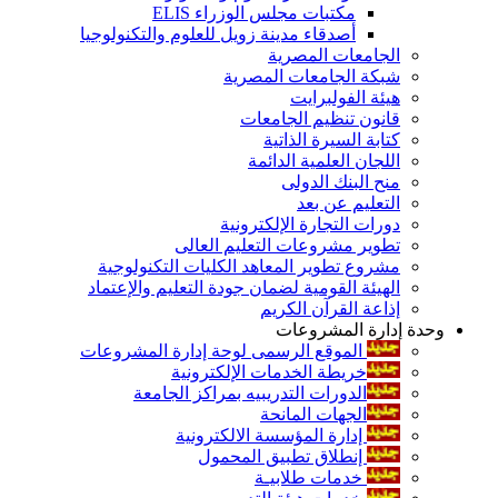
مكتبات مجلس الوزراء ELIS
أصدقاء مدينة زويل للعلوم والتكنولوجيا
الجامعات المصرية
شبكة الجامعات المصرية
هيئة الفولبرايت
قانون تنظيم الجامعات
كتابة السيرة الذاتية
اللجان العلمية الدائمة
منح البنك الدولى
التعليم عن بعد
دورات التجارة الإلكترونية
تطوير مشروعات التعليم العالى
مشروع تطوير المعاهد الكليات التكنولوجية
الهيئة القومية لضمان جودة التعليم والإعتماد
إذاعة القرآن الكريم
وحدة إدارة المشروعات
الموقع الرسمى لوحة إدارة المشروعات
خريطة الخدمات الإلكترونية
الدورات التدريبيه بمراكز الجامعة
الجهات المانحة
إدارة المؤسسة الالكترونية
إنطلاق تطبيق المحمول
خدمات طلابيـة