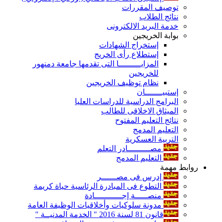
توصيف المقررات
نتائج الطلاب
خدمة البريد الالكترونى
بوابة الخريجين
إستخراج الشهادات
إستطلاع رأى الخريج
المزايـــــــــا التى تقدمها جامعة دمنهور
للخريجين
نظام توظيف الخريجين
إستبيـــــــان
البرامج الدراسية للدراسات العليا
الميثاق الاخلاقى للطالب
نتائج التعليم المفتوح
التعليم المدمج
التربية العسكرية
مصـــــــــادر التعلم
التعليم المدمج
روابط مهمة
إدرس فى مصــــــر
التطوع فى المبادرة الرئاسية حياة كريمة
منصـــــة إجـــــــــــادة
مدونة سلوكيات وأخلاقيات الوظيفة العامة
قانون 81 لسنة 2016 " الخدمة المدنيــة "