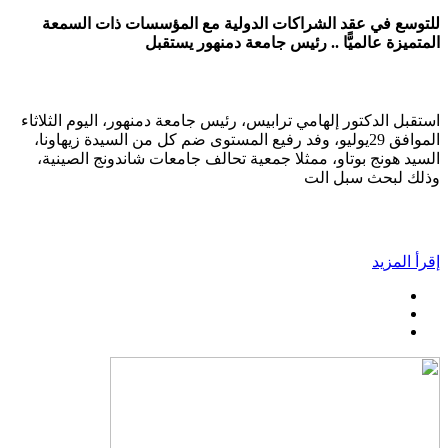
للتوسع في عقد الشراكات الدولية مع المؤسسات ذات السمعة
المتميزة عالميًّا .. رئيس جامعة دمنهور يستقبل
استقبل الدكتور إلهامي ترابيس، رئيس جامعة دمنهور، اليوم الثلاثاء
الموافق 29يوليو، وفد رفيع المستوى ضم كل من السيدة زيهاونا،
السيد هونج بوتاو، ممثلا جمعية تحالف جامعات شاندونج الصينية،
وذلك لبحث سبل الت
إقرأ المزيد