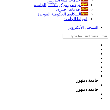
خدمات هيئة التدريس
ترخيص مركز ICDL بالجامعة
خدمات أخــرى
الشكاوى الحكومية الموحدة
بانوراما الجامعة
التسجيل الألكتروني
جامعة دمنهور
جامعة دمنهور