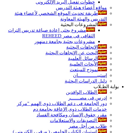
خطوات تفعيل البريد الإلكترونى
مواقع أعضاء هيئة التدريس
طريقة تحديث الموقع الشخصي لأعضاء هيئة
التدريس والهيئة المعاونة
المشروعات البحثية
مشروع بحثى إعادة صياغة تدريس التراث
الثقافى فى مصر REHEED
مشروعات بحثية بجامعة دمنهور
الإتجاهات البحثية
البحث عن الإتجاهات البحثية
الرسائل العلمية
الأبحاث العلمية
نموذج للمبتعث
إستبيـــــــــــــان
دليل الدراسات البحثية
بوابة الطـلاب
الطلاب الوافدين
إدرس فى مصــــــر
دور الجامعة فى دعم الطلاب ذوى الهمم "مركز
خدمات الطلاب ذوى الإعاقة بجامعة دم
مقرر حقوق الإنسان ومكافحة الفساد
التصديقات والاستعلامات
طلاب من أجل مصر
إستبيان الكتاب الجامعي ( ورقي ، إلكتروني )