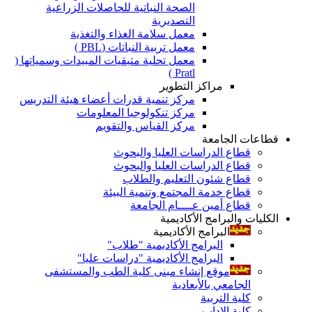
الصحة النباتية للحاصلات الزراعية
التصديرية
معمل سلامة الغذاء والتغذية
معمل تربية النباتات (PBL )
معمل تحلية متبقيات المبيدات وسمياتها (
Pratl )
مراكز التطوير
مركز تنمية قدرات أعضاء هيئة التدريس
مركز تنكولوجيا المعلومات
مركز القياس والتقويم
قطاعات الجامعة
قطاع الدراسات العليا والبحوث
قطاع الدراسات العليا والبحوث
قطاع شئون التعليم والطلاب
قطاع خدمة المجتمع وتنمية البيئة
قطاع أمين عــــام الجامعة
الكليات والبرامج الأكاديمية
البرامج الأكاديمية
البرامج الأكاديمية "طلاب"
البرامج الأكاديمية "دراسات عليا"
موقع إنشاء مبنى كلية الطب والمستشفى
الجامعي بالأبعادية
كلية التربية
كلية الاداب