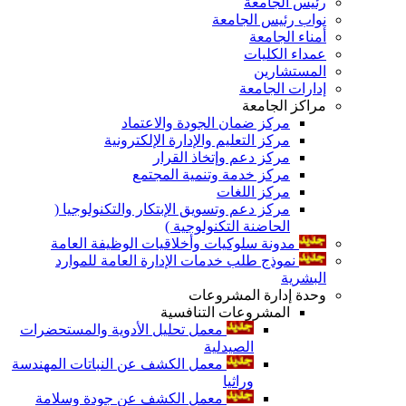
رئيس الجامعة
نواب رئيس الجامعة
أمناء الجامعة
عمداء الكليات
المستشارين
إدارات الجامعة
مراكز الجامعة
مركز ضمان الجودة والاعتماد
مركز التعليم والإدارة الإلكترونية
مركز دعم وإتخاذ القرار
مركز خدمة وتنمية المجتمع
مركز اللغات
مركز دعم وتسويق الإبتكار والتكنولوجيا (
الحاضنة التكنولوجية )
مدونة سلوكيات وأخلاقيات الوظيفة العامة
نموذج طلب خدمات الإدارة العامة للموارد
البشرية
وحدة إدارة المشروعات
المشروعات التنافسية
معمل تحليل الأدوية والمستحضرات
الصيدلية
معمل الكشف عن النباتات المهندسة
وراثيا
معمل الكشف عن جودة وسلامة