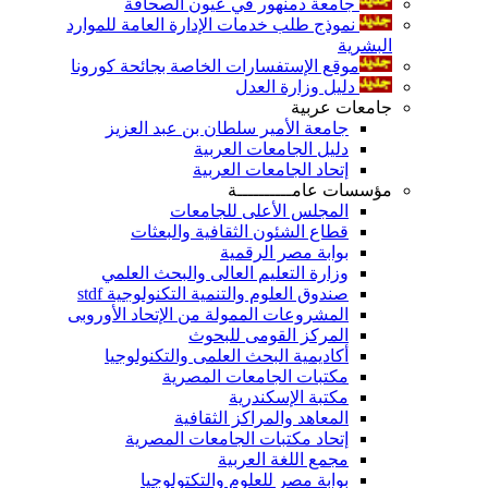
جامعة دمنهور في عيون الصحافة
نموذج طلب خدمات الإدارة العامة للموارد
البشرية
موقع الإستفسارات الخاصة بجائحة كورونا
دليل وزارة العدل
جامعات عربية
جامعة الأمير سلطان بن عبد العزيز
دليل الجامعات العربية
إتحاد الجامعات العربية
مؤسسات عامــــــــــة
المجلس الأعلى للجامعات
قطاع الشئون الثقافية والبعثات
بوابة مصر الرقمية
وزارة التعليم العالى والبحث العلمي
صندوق العلوم والتنمية التكنولوجية stdf
المشروعات الممولة من الإتحاد الأوروبى
المركز القومى للبحوث
أكاديمية البحث العلمى والتكنولوجيا
مكتبات الجامعات المصرية
مكتبة الإسكندرية
المعاهد والمراكز الثقافية
إتحاد مكتبات الجامعات المصرية
مجمع اللغة العربية
بوابة مصر للعلوم والتكتولوجيا