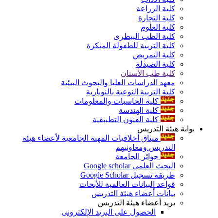
كلية الزراعة
كلية التجارة
كلية العلوم
كلية الطب البيطرى
كلية التربية للطفولة المبكرة
كلية التمريض
كلية الصيدلة
كلية طب الأسنان
معهد الدراسات العليا والبحوث البيئية
كلية التربية النوعية بالنوبارية
كلية الحاسبات والمعلومات
كلية الهندسة
كلية الفنون التطبيقية
بوابة هيئة التدريس
ميثاق أخلاقيات المهنة الجامعية لأعضاء هيئة
التدريس ومعاونيهم
جوائز الجامعة
البحث العلمى Google scholar
طريقة تسجيل Google Scholar
قواعد البيانات العالمية للأبحاث
بيانات أعضاء هيئة التدريس
بريد أعضاء هيئة التدريس
الحصول على البريد الإلكترونى