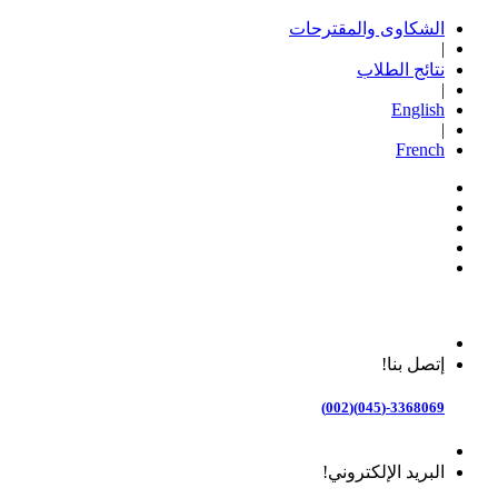
الشكاوى والمقترحات
|
نتائج الطلاب
|
English
|
French
إتصل بنا!
3368069-(045)(002)
البريد الإلكتروني!