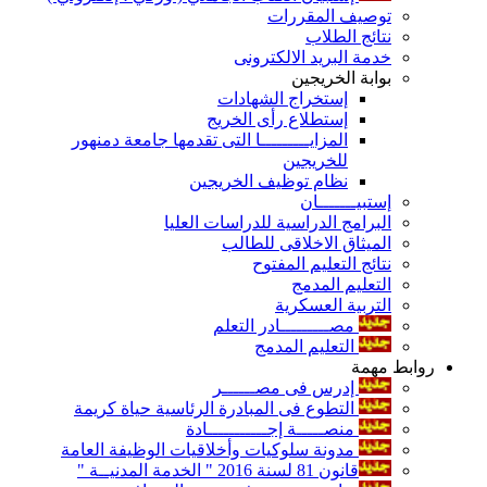
توصيف المقررات
نتائج الطلاب
خدمة البريد الالكترونى
بوابة الخريجين
إستخراج الشهادات
إستطلاع رأى الخريج
المزايـــــــــا التى تقدمها جامعة دمنهور
للخريجين
نظام توظيف الخريجين
إستبيـــــــان
البرامج الدراسية للدراسات العليا
الميثاق الاخلاقى للطالب
نتائج التعليم المفتوح
التعليم المدمج
التربية العسكرية
مصـــــــــادر التعلم
التعليم المدمج
روابط مهمة
إدرس فى مصــــــر
التطوع فى المبادرة الرئاسية حياة كريمة
منصـــــة إجـــــــــــادة
مدونة سلوكيات وأخلاقيات الوظيفة العامة
قانون 81 لسنة 2016 " الخدمة المدنيــة "