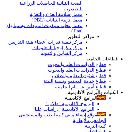
الصحة النباتية للحاصلات الزراعية
التصديرية
معمل سلامة الغذاء والتغذية
معمل تربية النباتات (PBL )
معمل تحلية متبقيات المبيدات وسمياتها (
Pratl )
مراكز التطوير
مركز تنمية قدرات أعضاء هيئة التدريس
مركز تنكولوجيا المعلومات
مركز القياس والتقويم
قطاعات الجامعة
قطاع الدراسات العليا والبحوث
قطاع الدراسات العليا والبحوث
قطاع شئون التعليم والطلاب
قطاع خدمة المجتمع وتنمية البيئة
قطاع أمين عــــام الجامعة
الكليات والبرامج الأكاديمية
البرامج الأكاديمية
البرامج الأكاديمية "طلاب"
البرامج الأكاديمية "دراسات عليا"
موقع إنشاء مبنى كلية الطب والمستشفى
الجامعي بالأبعادية
كلية التربية
كلية الاداب