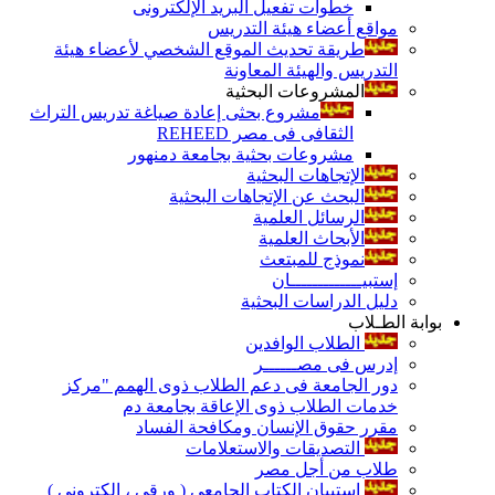
خطوات تفعيل البريد الإلكترونى
مواقع أعضاء هيئة التدريس
طريقة تحديث الموقع الشخصي لأعضاء هيئة
التدريس والهيئة المعاونة
المشروعات البحثية
مشروع بحثى إعادة صياغة تدريس التراث
الثقافى فى مصر REHEED
مشروعات بحثية بجامعة دمنهور
الإتجاهات البحثية
البحث عن الإتجاهات البحثية
الرسائل العلمية
الأبحاث العلمية
نموذج للمبتعث
إستبيـــــــــــــان
دليل الدراسات البحثية
بوابة الطـلاب
الطلاب الوافدين
إدرس فى مصــــــر
دور الجامعة فى دعم الطلاب ذوى الهمم "مركز
خدمات الطلاب ذوى الإعاقة بجامعة دم
مقرر حقوق الإنسان ومكافحة الفساد
التصديقات والاستعلامات
طلاب من أجل مصر
إستبيان الكتاب الجامعي ( ورقي ، إلكتروني )