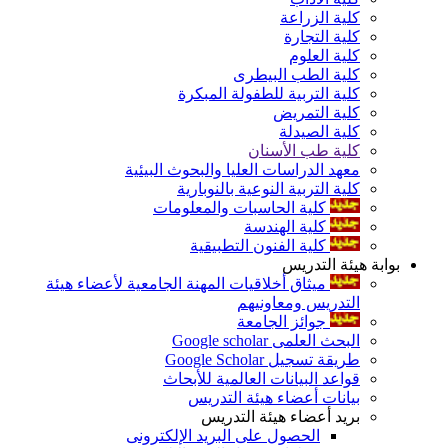
كلية الزراعة
كلية التجارة
كلية العلوم
كلية الطب البيطرى
كلية التربية للطفولة المبكرة
كلية التمريض
كلية الصيدلة
كلية طب الأسنان
معهد الدراسات العليا والبحوث البيئية
كلية التربية النوعية بالنوبارية
كلية الحاسبات والمعلومات
كلية الهندسة
كلية الفنون التطبيقية
بوابة هيئة التدريس
ميثاق أخلاقيات المهنة الجامعية لأعضاء هيئة
التدريس ومعاونيهم
جوائز الجامعة
البحث العلمى Google scholar
طريقة تسجيل Google Scholar
قواعد البيانات العالمية للأبحاث
بيانات أعضاء هيئة التدريس
بريد أعضاء هيئة التدريس
الحصول على البريد الإلكترونى