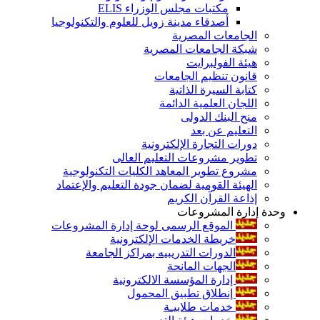
مكتبات مجلس الوزراء ELIS
أصدقاء مدينة زويل للعلوم والتكنولوجيا
الجامعات المصرية
شبكة الجامعات المصرية
هيئة الفولبرايت
قانون تنظيم الجامعات
كتابة السيرة الذاتية
اللجان العلمية الدائمة
منح البنك الدولى
التعليم عن بعد
دورات التجارة الإلكترونية
تطوير مشروعات التعليم العالى
مشروع تطوير المعاهد الكليات التكنولوجية
الهيئة القومية لضمان جودة التعليم والإعتماد
إذاعة القرآن الكريم
وحدة إدارة المشروعات
الموقع الرسمى لوحة إدارة المشروعات
خريطة الخدمات الإلكترونية
الدورات التدريبيه بمراكز الجامعة
الجهات المانحة
إدارة المؤسسة الالكترونية
إنطلاق تطبيق المحمول
خدمات طلابيـة