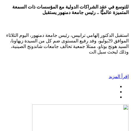
للتوسع في عقد الشراكات الدولية مع المؤسسات ذات السمعة
المتميزة عالميًّا .. رئيس جامعة دمنهور يستقبل
استقبل الدكتور إلهامي ترابيس، رئيس جامعة دمنهور، اليوم الثلاثاء
الموافق 29يوليو، وفد رفيع المستوى ضم كل من السيدة زيهاونا،
السيد هونج بوتاو، ممثلا جمعية تحالف جامعات شاندونج الصينية،
وذلك لبحث سبل الت
إقرأ المزيد