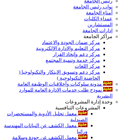
رئيس الجامعة
نواب رئيس الجامعة
أمناء الجامعة
عمداء الكليات
المستشارين
إدارات الجامعة
مراكز الجامعة
مركز ضمان الجودة والاعتماد
مركز التعليم والإدارة الإلكترونية
مركز دعم وإتخاذ القرار
مركز خدمة وتنمية المجتمع
مركز اللغات
مركز دعم وتسويق الإبتكار والتكنولوجيا (
الحاضنة التكنولوجية )
مدونة سلوكيات وأخلاقيات الوظيفة العامة
نموذج طلب خدمات الإدارة العامة للموارد
البشرية
وحدة إدارة المشروعات
المشروعات التنافسية
معمل تحليل الأدوية والمستحضرات
الصيدلية
معمل الكشف عن النباتات المهندسة
وراثيا
معمل الكشف عن جودة وسلامة