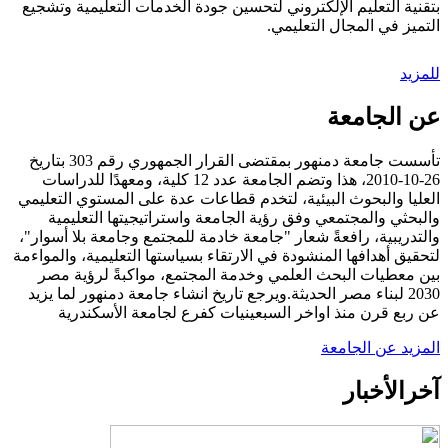
بتقنية التعليم الإلكتروني لتحسين جودة الخدمات التعليمية وتشجيع
التميز في المجال التعليمي.
للمزيد
عن الجامعة
تأسست جامعة دمنهور بمقتضى القرار الجمهوري رقم 303 بتاريخ
26-10-2010، هذا وتضم الجامعة عدد 12 كلية، ومعهدًا للدراسات
العليا والبحوث البيئية، لتخدم قطاعات عدة على المستوي التعليمي
والبحثي والمجتمعي وفق رؤية الجامعة واستراتيجيتها التعليمية
والتدريبية، رافعةً شعار "جامعة خادمة للمجتمع وجامعة بلا أسوار"،
لتحقيق أهدافها المنشودة في الارتقاء بسياستها التعليمية، والمواءمة
بين معطيات البحث العلمي وخدمة المجتمع، مواكبةً لرؤية مصر
2030 لبناء مصر الحديثة.ويرجع تاريخ انشاء جامعة دمنهور لما يزيد
عن ربع قرن منذ اواخر السبعينيات كفرع لجامعة الأسكندرية
المزيد عن الجامعة
آخر
الأخبار