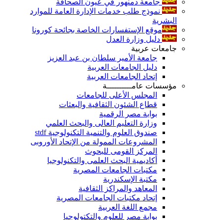
جامعة دمنهور في عيون الصحافة
نموذج طلب خدمات الإدارة العامة للموارد
البشرية
موقع الإستفسارات الخاصة بجائحة كورونا
دليل وزارة العدل
جامعات عربية
جامعة الأمير سلطان بن عبد العزيز
دليل الجامعات العربية
إتحاد الجامعات العربية
مؤسسات عامــــــــــة
المجلس الأعلى للجامعات
قطاع الشئون الثقافية والبعثات
بوابة مصر الرقمية
وزارة التعليم العالى والبحث العلمي
صندوق العلوم والتنمية التكنولوجية stdf
المشروعات الممولة من الإتحاد الأوروبى
المركز القومى للبحوث
أكاديمية البحث العلمى والتكنولوجيا
مكتبات الجامعات المصرية
مكتبة الإسكندرية
المعاهد والمراكز الثقافية
إتحاد مكتبات الجامعات المصرية
مجمع اللغة العربية
بوابة مصر للعلوم والتكتولوجيا