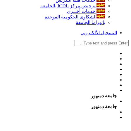
خدمات هيئة التدريس
ترخيص مركز ICDL بالجامعة
خدمات أخــرى
الشكاوى الحكومية الموحدة
بانوراما الجامعة
التسجيل الألكتروني
جامعة دمنهور
جامعة دمنهور