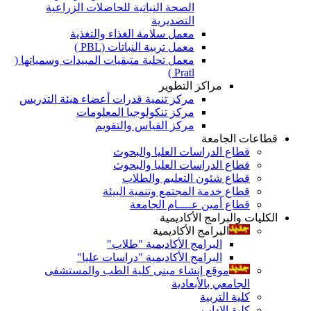
الصحة النباتية للحاصلات الزراعية
التصديرية
معمل سلامة الغذاء والتغذية
معمل تربية النباتات (PBL )
معمل تحلية متبقيات المبيدات وسمياتها (
Pratl )
مراكز التطوير
مركز تنمية قدرات أعضاء هيئة التدريس
مركز تنكولوجيا المعلومات
مركز القياس والتقويم
قطاعات الجامعة
قطاع الدراسات العليا والبحوث
قطاع الدراسات العليا والبحوث
قطاع شئون التعليم والطلاب
قطاع خدمة المجتمع وتنمية البيئة
قطاع أمين عــــام الجامعة
الكليات والبرامج الأكاديمية
البرامج الأكاديمية
البرامج الأكاديمية "طلاب"
البرامج الأكاديمية "دراسات عليا"
موقع إنشاء مبنى كلية الطب والمستشفى
الجامعي بالأبعادية
كلية التربية
كلية الاداب