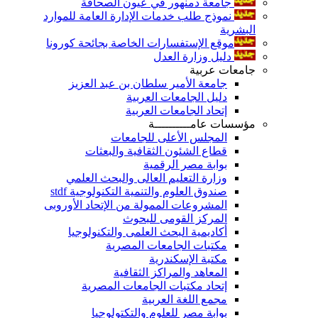
جامعة دمنهور في عيون الصحافة
نموذج طلب خدمات الإدارة العامة للموارد
البشرية
موقع الإستفسارات الخاصة بجائحة كورونا
دليل وزارة العدل
جامعات عربية
جامعة الأمير سلطان بن عبد العزيز
دليل الجامعات العربية
إتحاد الجامعات العربية
مؤسسات عامــــــــــة
المجلس الأعلى للجامعات
قطاع الشئون الثقافية والبعثات
بوابة مصر الرقمية
وزارة التعليم العالى والبحث العلمي
صندوق العلوم والتنمية التكنولوجية stdf
المشروعات الممولة من الإتحاد الأوروبى
المركز القومى للبحوث
أكاديمية البحث العلمى والتكنولوجيا
مكتبات الجامعات المصرية
مكتبة الإسكندرية
المعاهد والمراكز الثقافية
إتحاد مكتبات الجامعات المصرية
مجمع اللغة العربية
بوابة مصر للعلوم والتكتولوجيا