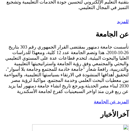
بتقنية التعليم الإلكتروني لتحسين جودة الخدمات التعليمية وتشجيع
التميز في المجال التعليمي.
للمزيد
عن الجامعة
تأسست جامعة دمنهور بمقتضى القرار الجمهوري رقم 303 بتاريخ
26-10-2010، هذا وتضم الجامعة عدد 12 كلية، ومعهدًا للدراسات
العليا والبحوث البيئية، لتخدم قطاعات عدة على المستوي التعليمي
والبحثي والمجتمعي وفق رؤية الجامعة واستراتيجيتها التعليمية
والتدريبية، رافعةً شعار "جامعة خادمة للمجتمع وجامعة بلا أسوار"،
لتحقيق أهدافها المنشودة في الارتقاء بسياستها التعليمية، والمواءمة
بين معطيات البحث العلمي وخدمة المجتمع، مواكبةً لرؤية مصر
2030 لبناء مصر الحديثة.ويرجع تاريخ انشاء جامعة دمنهور لما يزيد
عن ربع قرن منذ اواخر السبعينيات كفرع لجامعة الأسكندرية
المزيد عن الجامعة
آخر
الأخبار