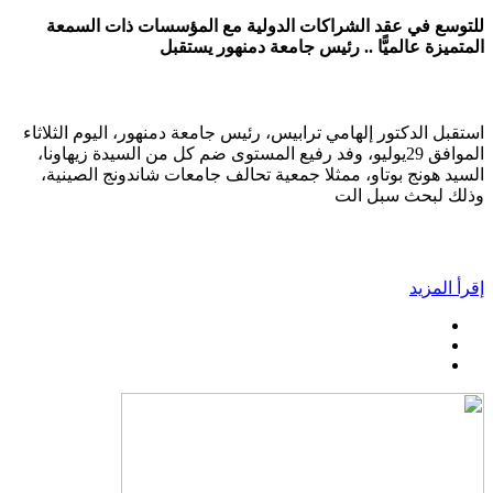
للتوسع في عقد الشراكات الدولية مع المؤسسات ذات السمعة
المتميزة عالميًّا .. رئيس جامعة دمنهور يستقبل
استقبل الدكتور إلهامي ترابيس، رئيس جامعة دمنهور، اليوم الثلاثاء
الموافق 29يوليو، وفد رفيع المستوى ضم كل من السيدة زيهاونا،
السيد هونج بوتاو، ممثلا جمعية تحالف جامعات شاندونج الصينية،
وذلك لبحث سبل الت
إقرأ المزيد