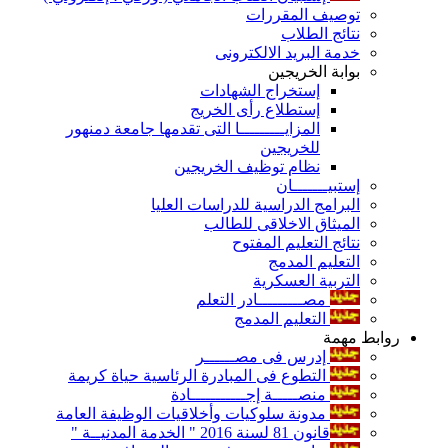
توصيف المقررات
نتائج الطلاب
خدمة البريد الالكترونى
بوابة الخريجين
إستخراج الشهادات
إستطلاع رأى الخريج
المزايـــــــــا التى تقدمها جامعة دمنهور
للخريجين
نظام توظيف الخريجين
إستبيـــــــان
البرامج الدراسية للدراسات العليا
الميثاق الاخلاقى للطالب
نتائج التعليم المفتوح
التعليم المدمج
التربية العسكرية
مصـــــــــادر التعلم
التعليم المدمج
روابط مهمة
إدرس فى مصــــــر
التطوع فى المبادرة الرئاسية حياة كريمة
منصـــــة إجـــــــــــادة
مدونة سلوكيات وأخلاقيات الوظيفة العامة
قانون 81 لسنة 2016 " الخدمة المدنيــة "