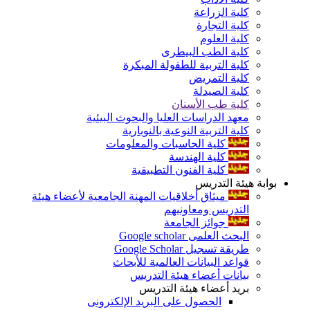
كلية الزراعة
كلية التجارة
كلية العلوم
كلية الطب البيطرى
كلية التربية للطفولة المبكرة
كلية التمريض
كلية الصيدلة
كلية طب الأسنان
معهد الدراسات العليا والبحوث البيئية
كلية التربية النوعية بالنوبارية
كلية الحاسبات والمعلومات
كلية الهندسة
كلية الفنون التطبيقية
بوابة هيئة التدريس
ميثاق أخلاقيات المهنة الجامعية لأعضاء هيئة
التدريس ومعاونيهم
جوائز الجامعة
البحث العلمى Google scholar
طريقة تسجيل Google Scholar
قواعد البيانات العالمية للأبحاث
بيانات أعضاء هيئة التدريس
بريد أعضاء هيئة التدريس
الحصول على البريد الإلكترونى