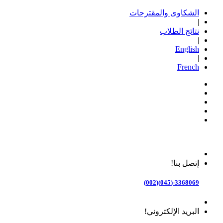
الشكاوى والمقترحات
|
نتائج الطلاب
|
English
|
French
إتصل بنا!
3368069-(045)(002)
البريد الإلكتروني!