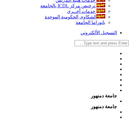
خدمات هيئة التدريس
ترخيص مركز ICDL بالجامعة
خدمات أخــرى
الشكاوى الحكومية الموحدة
بانوراما الجامعة
التسجيل الألكتروني
جامعة دمنهور
جامعة دمنهور