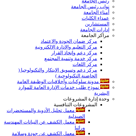
رئيس الجامعة
نواب رئيس الجامعة
أمناء الجامعة
عمداء الكليات
المستشارين
إدارات الجامعة
مراكز الجامعة
مركز ضمان الجودة والاعتماد
مركز التعليم والإدارة الإلكترونية
مركز دعم وإتخاذ القرار
مركز خدمة وتنمية المجتمع
مركز اللغات
مركز دعم وتسويق الإبتكار والتكنولوجيا (
الحاضنة التكنولوجية )
مدونة سلوكيات وأخلاقيات الوظيفة العامة
نموذج طلب خدمات الإدارة العامة للموارد
البشرية
وحدة إدارة المشروعات
المشروعات التنافسية
معمل تحليل الأدوية والمستحضرات
الصيدلية
معمل الكشف عن النباتات المهندسة
وراثيا
معمل الكشف عن جودة وسلامة