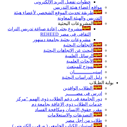
خطوات تفعيل البريد الإلكترونى
مواقع أعضاء هيئة التدريس
طريقة تحديث الموقع الشخصي لأعضاء هيئة
التدريس والهيئة المعاونة
المشروعات البحثية
مشروع بحثى إعادة صياغة تدريس التراث
الثقافى فى مصر REHEED
مشروعات بحثية بجامعة دمنهور
الإتجاهات البحثية
البحث عن الإتجاهات البحثية
الرسائل العلمية
الأبحاث العلمية
نموذج للمبتعث
إستبيـــــــــــــان
دليل الدراسات البحثية
بوابة الطـلاب
الطلاب الوافدين
إدرس فى مصــــــر
دور الجامعة فى دعم الطلاب ذوى الهمم "مركز
خدمات الطلاب ذوى الإعاقة بجامعة دم
مقرر حقوق الإنسان ومكافحة الفساد
التصديقات والاستعلامات
طلاب من أجل مصر
إستبيان الكتاب الجامعي ( ورقي ، إلكتروني )