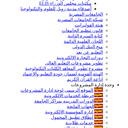
مكتبات مجلس الوزراء ELIS
أصدقاء مدينة زويل للعلوم والتكنولوجيا
الجامعات المصرية
شبكة الجامعات المصرية
هيئة الفولبرايت
قانون تنظيم الجامعات
كتابة السيرة الذاتية
اللجان العلمية الدائمة
منح البنك الدولى
التعليم عن بعد
دورات التجارة الإلكترونية
تطوير مشروعات التعليم العالى
مشروع تطوير المعاهد الكليات التكنولوجية
الهيئة القومية لضمان جودة التعليم والإعتماد
إذاعة القرآن الكريم
وحدة إدارة المشروعات
الموقع الرسمى لوحة إدارة المشروعات
خريطة الخدمات الإلكترونية
الدورات التدريبيه بمراكز الجامعة
الجهات المانحة
إدارة المؤسسة الالكترونية
إنطلاق تطبيق المحمول
خدمات طلابيـة