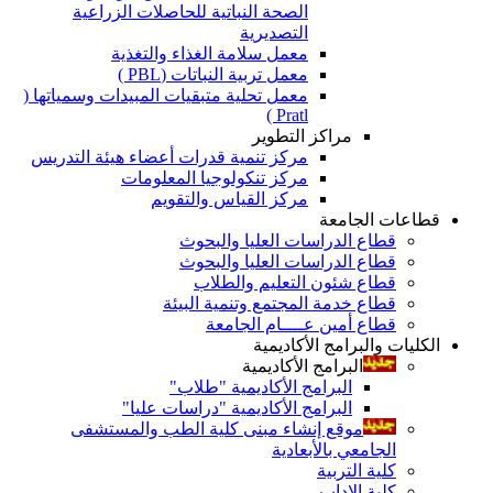
الصحة النباتية للحاصلات الزراعية
التصديرية
معمل سلامة الغذاء والتغذية
معمل تربية النباتات (PBL )
معمل تحلية متبقيات المبيدات وسمياتها (
Pratl )
مراكز التطوير
مركز تنمية قدرات أعضاء هيئة التدريس
مركز تنكولوجيا المعلومات
مركز القياس والتقويم
قطاعات الجامعة
قطاع الدراسات العليا والبحوث
قطاع الدراسات العليا والبحوث
قطاع شئون التعليم والطلاب
قطاع خدمة المجتمع وتنمية البيئة
قطاع أمين عــــام الجامعة
الكليات والبرامج الأكاديمية
البرامج الأكاديمية
البرامج الأكاديمية "طلاب"
البرامج الأكاديمية "دراسات عليا"
موقع إنشاء مبنى كلية الطب والمستشفى
الجامعي بالأبعادية
كلية التربية
كلية الاداب