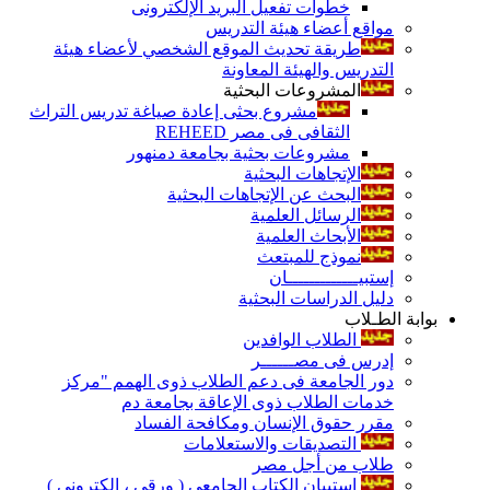
خطوات تفعيل البريد الإلكترونى
مواقع أعضاء هيئة التدريس
طريقة تحديث الموقع الشخصي لأعضاء هيئة
التدريس والهيئة المعاونة
المشروعات البحثية
مشروع بحثى إعادة صياغة تدريس التراث
الثقافى فى مصر REHEED
مشروعات بحثية بجامعة دمنهور
الإتجاهات البحثية
البحث عن الإتجاهات البحثية
الرسائل العلمية
الأبحاث العلمية
نموذج للمبتعث
إستبيـــــــــــــان
دليل الدراسات البحثية
بوابة الطـلاب
الطلاب الوافدين
إدرس فى مصــــــر
دور الجامعة فى دعم الطلاب ذوى الهمم "مركز
خدمات الطلاب ذوى الإعاقة بجامعة دم
مقرر حقوق الإنسان ومكافحة الفساد
التصديقات والاستعلامات
طلاب من أجل مصر
إستبيان الكتاب الجامعي ( ورقي ، إلكتروني )