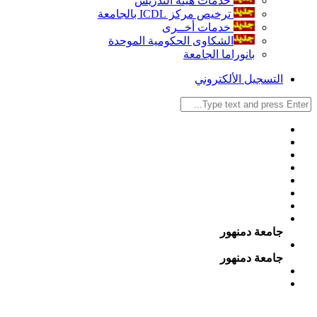
خدمات هيئة التدريس
ترخيص مركز ICDL بالجامعة
خدمات أخــرى
الشكاوى الحكومية الموحدة
بانوراما الجامعة
التسجيل الألكتروني
جامعة دمنهور
جامعة دمنهور