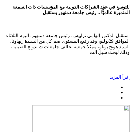
للتوسع في عقد الشراكات الدولية مع المؤسسات ذات السمعة
المتميزة عالميًّا .. رئيس جامعة دمنهور يستقبل
استقبل الدكتور إلهامي ترابيس، رئيس جامعة دمنهور، اليوم الثلاثاء
الموافق 29يوليو، وفد رفيع المستوى ضم كل من السيدة زيهاونا،
السيد هونج بوتاو، ممثلا جمعية تحالف جامعات شاندونج الصينية،
وذلك لبحث سبل الت
إقرأ المزيد