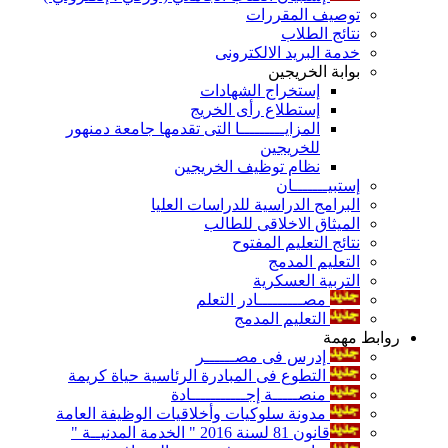
توصيف المقررات
نتائج الطلاب
خدمة البريد الالكترونى
بوابة الخريجين
إستخراج الشهادات
إستطلاع رأى الخريج
المزايـــــــــا التى تقدمها جامعة دمنهور
للخريجين
نظام توظيف الخريجين
إستبيـــــــان
البرامج الدراسية للدراسات العليا
الميثاق الاخلاقى للطالب
نتائج التعليم المفتوح
التعليم المدمج
التربية العسكرية
مصـــــــــادر التعلم
التعليم المدمج
روابط مهمة
إدرس فى مصــــــر
التطوع فى المبادرة الرئاسية حياة كريمة
منصـــــة إجـــــــــــادة
مدونة سلوكيات وأخلاقيات الوظيفة العامة
قانون 81 لسنة 2016 " الخدمة المدنيــة "