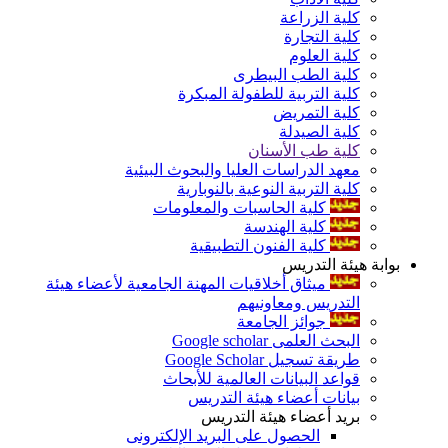
كلية الزراعة
كلية التجارة
كلية العلوم
كلية الطب البيطرى
كلية التربية للطفولة المبكرة
كلية التمريض
كلية الصيدلة
كلية طب الأسنان
معهد الدراسات العليا والبحوث البيئية
كلية التربية النوعية بالنوبارية
كلية الحاسبات والمعلومات
كلية الهندسة
كلية الفنون التطبيقية
بوابة هيئة التدريس
ميثاق أخلاقيات المهنة الجامعية لأعضاء هيئة
التدريس ومعاونيهم
جوائز الجامعة
البحث العلمى Google scholar
طريقة تسجيل Google Scholar
قواعد البيانات العالمية للأبحاث
بيانات أعضاء هيئة التدريس
بريد أعضاء هيئة التدريس
الحصول على البريد الإلكترونى