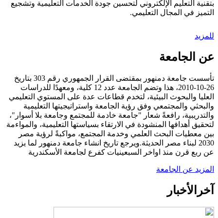
بتقنية التعليم الإلكتروني لتحسين جودة الخدمات التعليمية وتشجيع
التميز في المجال التعليمي.
للمزيد
عن الجامعة
تأسست جامعة دمنهور بمقتضى القرار الجمهوري رقم 303 بتاريخ
26-10-2010، هذا وتضم الجامعة عدد 12 كلية، ومعهدًا للدراسات
العليا والبحوث البيئية، لتخدم قطاعات عدة على المستوي التعليمي
والبحثي والمجتمعي وفق رؤية الجامعة واستراتيجيتها التعليمية
والتدريبية، رافعةً شعار "جامعة خادمة للمجتمع وجامعة بلا أسوار"،
لتحقيق أهدافها المنشودة في الارتقاء بسياستها التعليمية، والمواءمة
بين معطيات البحث العلمي وخدمة المجتمع، مواكبةً لرؤية مصر
2030 لبناء مصر الحديثة.ويرجع تاريخ انشاء جامعة دمنهور لما يزيد
عن ربع قرن منذ اواخر السبعينيات كفرع لجامعة الأسكندرية
المزيد عن الجامعة
آخر
الأخبار