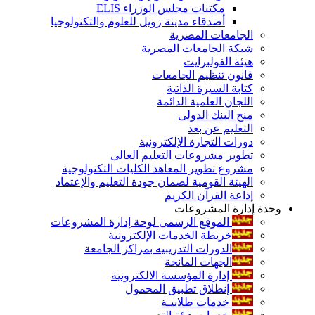
مكتبات مجلس الوزراء ELIS
أصدقاء مدينة زويل للعلوم والتكنولوجيا
الجامعات المصرية
شبكة الجامعات المصرية
هيئة الفولبرايت
قانون تنظيم الجامعات
كتابة السيرة الذاتية
اللجان العلمية الدائمة
منح البنك الدولى
التعليم عن بعد
دورات التجارة الإلكترونية
تطوير مشروعات التعليم العالى
مشروع تطوير المعاهد الكليات التكنولوجية
الهيئة القومية لضمان جودة التعليم والإعتماد
إذاعة القرآن الكريم
وحدة إدارة المشروعات
الموقع الرسمى لوحة إدارة المشروعات
خريطة الخدمات الإلكترونية
الدورات التدريبيه بمراكز الجامعة
الجهات المانحة
إدارة المؤسسة الالكترونية
إنطلاق تطبيق المحمول
خدمات طلابيـة