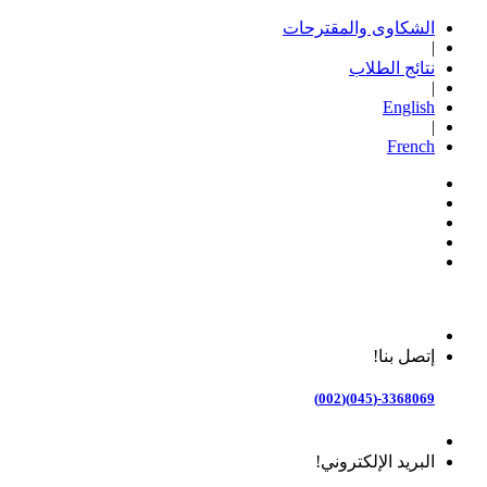
الشكاوى والمقترحات
|
نتائج الطلاب
|
English
|
French
إتصل بنا!
3368069-(045)(002)
البريد الإلكتروني!