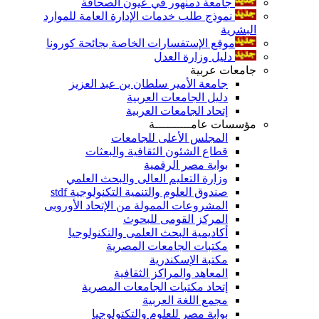
جامعة دمنهور في عيون الصحافة
نموذج طلب خدمات الإدارة العامة للموارد
البشرية
موقع الإستفسارات الخاصة بجائحة كورونا
دليل وزارة العدل
جامعات عربية
جامعة الأمير سلطان بن عبد العزيز
دليل الجامعات العربية
إتحاد الجامعات العربية
مؤسسات عامــــــــــة
المجلس الأعلى للجامعات
قطاع الشئون الثقافية والبعثات
بوابة مصر الرقمية
وزارة التعليم العالى والبحث العلمي
صندوق العلوم والتنمية التكنولوجية stdf
المشروعات الممولة من الإتحاد الأوروبى
المركز القومى للبحوث
أكاديمية البحث العلمى والتكنولوجيا
مكتبات الجامعات المصرية
مكتبة الإسكندرية
المعاهد والمراكز الثقافية
إتحاد مكتبات الجامعات المصرية
مجمع اللغة العربية
بوابة مصر للعلوم والتكتولوجيا