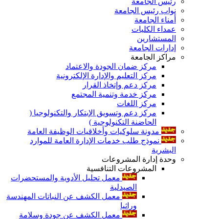
رئيس الجامعة
نواب رئيس الجامعة
أمناء الجامعة
عمداء الكليات
المستشارين
إدارات الجامعة
مراكز الجامعة
مركز ضمان الجودة والاعتماد
مركز التعليم والإدارة الإلكترونية
مركز دعم وإتخاذ القرار
مركز خدمة وتنمية المجتمع
مركز اللغات
مركز دعم وتسويق الإبتكار والتكنولوجيا (
الحاضنة التكنولوجية )
مدونة سلوكيات وأخلاقيات الوظيفة العامة
نموذج طلب خدمات الإدارة العامة للموارد
البشرية
وحدة إدارة المشروعات
المشروعات التنافسية
معمل تحليل الأدوية والمستحضرات
الصيدلية
معمل الكشف عن النباتات المهندسة
وراثيا
معمل الكشف عن جودة وسلامة