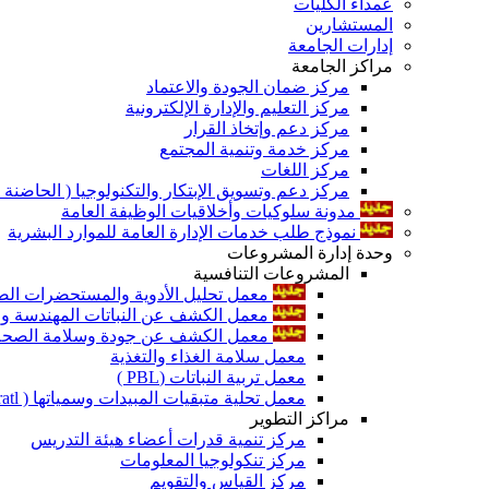
عمداء الكليات
المستشارين
إدارات الجامعة
مراكز الجامعة
مركز ضمان الجودة والاعتماد
مركز التعليم والإدارة الإلكترونية
مركز دعم وإتخاذ القرار
مركز خدمة وتنمية المجتمع
مركز اللغات
مركز دعم وتسويق الإبتكار والتكنولوجيا ( الحاضنة ا
مدونة سلوكيات وأخلاقيات الوظيفة العامة
نموذج طلب خدمات الإدارة العامة للموارد البشرية
وحدة إدارة المشروعات
المشروعات التنافسية
معمل تحليل الأدوية والمستحضرات الص
معمل الكشف عن النباتات المهندسة ورا
معمل الكشف عن جودة وسلامة الصحة الن
معمل سلامة الغذاء والتغذية
معمل تربية النباتات (PBL )
معمل تحلية متبقيات المبيدات وسمياتها ( Pratl )
مراكز التطوير
مركز تنمية قدرات أعضاء هيئة التدريس
مركز تنكولوجيا المعلومات
مركز القياس والتقويم