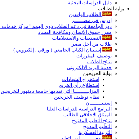
دليل الدراسات البحثية
بوابة الطـلاب
الطلاب الوافدين
إدرس فى مصــــــر
دور الجامعة فى دعم الطلاب ذوى الهمم "مركز خدمات ال
مقرر حقوق الإنسان ومكافحة الفساد
التصديقات والاستعلامات
طلاب من أجل مصر
إستبيان الكتاب الجامعي ( ورقي ، إلكتروني )
توصيف المقررات
نتائج الطلاب
خدمة البريد الالكترونى
بوابة الخريجين
إستخراج الشهادات
إستطلاع رأى الخريج
المزايـــــــــا التى تقدمها جامعة دمنهور للخريجين
نظام توظيف الخريجين
إستبيـــــــان
البرامج الدراسية للدراسات العليا
الميثاق الاخلاقى للطالب
نتائج التعليم المفتوح
التعليم المدمج
التربية العسكرية
مصـــــــــادر التعلم