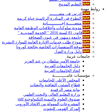
التعليم المدمج
روابط مهمة
إدرس فى مصــــــر
التطوع فى المبادرة الرئاسية حياة كريمة
منصـــــة إجـــــــــــادة
مدونة سلوكيات وأخلاقيات الوظيفة العامة
قانون 81 لسنة 2016 " الخدمة المدنيــة "
جامعة دمنهور في عيون الصحافة
نموذج طلب خدمات الإدارة العامة للموارد البشرية
موقع الإستفسارات الخاصة بجائحة كورونا
دليل وزارة العدل
جامعات عربية
جامعة الأمير سلطان بن عبد العزيز
دليل الجامعات العربية
إتحاد الجامعات العربية
مؤسسات عامــــــــــة
المجلس الأعلى للجامعات
قطاع الشئون الثقافية والبعثات
بوابة مصر الرقمية
وزارة التعليم العالى والبحث العلمي
صندوق العلوم والتنمية التكنولوجية stdf
المشروعات الممولة من الإتحاد الأوروبى
المركز القومى للبحوث