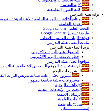
كلية الحاسبات والمعلومات
كلية الهندسة
كلية الفنون التطبيقية
بوابة هيئة التدريس
ميثاق أخلاقيات المهنة الجامعية لأعضاء هيئة التدري
جوائز الجامعة
البحث العلمى Google scholar
طريقة تسجيل Google Scholar
قواعد البيانات العالمية للأبحاث
بيانات أعضاء هيئة التدريس
بريد أعضاء هيئة التدريس
الحصول على البريد الإلكترونى
خطوات تفعيل البريد الإلكترونى
مواقع أعضاء هيئة التدريس
طريقة تحديث الموقع الشخصي لأعضاء هيئة التدريس و
المشروعات البحثية
مشروع بحثى إعادة صياغة تدريس التراث الثقافى 
مشروعات بحثية بجامعة دمنهور
الإتجاهات البحثية
البحث عن الإتجاهات البحثية
الرسائل العلمية
الأبحاث العلمية
نموذج للمبتعث
إستبيـــــــــــــان