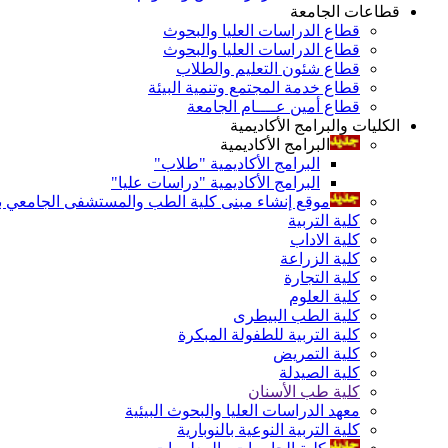
قطاعات الجامعة
قطاع الدراسات العليا والبحوث
قطاع الدراسات العليا والبحوث
قطاع شئون التعليم والطلاب
قطاع خدمة المجتمع وتنمية البيئة
قطاع أمين عــــام الجامعة
الكليات والبرامج الأكاديمية
البرامج الأكاديمية
البرامج الأكاديمية "طلاب"
البرامج الأكاديمية "دراسات عليا"
موقع إنشاء مبنى كلية الطب والمستشفى الجامعي بال
كلية التربية
كلية الاداب
كلية الزراعة
كلية التجارة
كلية العلوم
كلية الطب البيطرى
كلية التربية للطفولة المبكرة
كلية التمريض
كلية الصيدلة
كلية طب الأسنان
معهد الدراسات العليا والبحوث البيئية
كلية التربية النوعية بالنوبارية