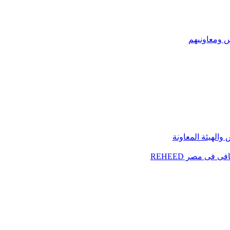
س ومعاونيهم
الهيئة المعاونة
فى مصر REHEED