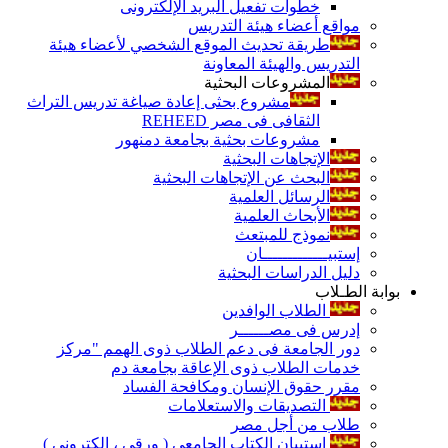
خطوات تفعيل البريد الإلكترونى
مواقع أعضاء هيئة التدريس
طريقة تحديث الموقع الشخصي لأعضاء هيئة
التدريس والهيئة المعاونة
المشروعات البحثية
مشروع بحثى إعادة صياغة تدريس التراث
الثقافى فى مصر REHEED
مشروعات بحثية بجامعة دمنهور
الإتجاهات البحثية
البحث عن الإتجاهات البحثية
الرسائل العلمية
الأبحاث العلمية
نموذج للمبتعث
إستبيـــــــــــــان
دليل الدراسات البحثية
بوابة الطـلاب
الطلاب الوافدين
إدرس فى مصــــــر
دور الجامعة فى دعم الطلاب ذوى الهمم "مركز
خدمات الطلاب ذوى الإعاقة بجامعة دم
مقرر حقوق الإنسان ومكافحة الفساد
التصديقات والاستعلامات
طلاب من أجل مصر
إستبيان الكتاب الجامعي ( ورقي ، إلكتروني )