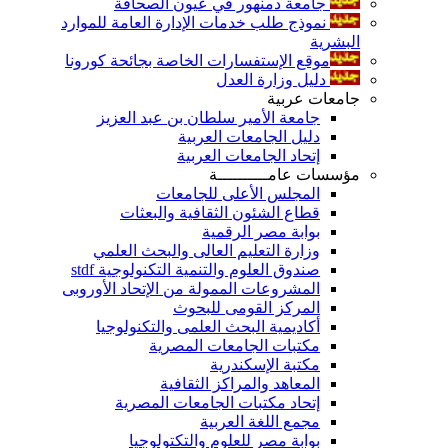
جامعة دمنهور في عيون الصحافة
نموذج طلب خدمات الإدارة العامة للموارد
البشرية
موقع الإستفسارات الخاصة بجائحة كورونا
دليل وزارة العدل
جامعات عربية
جامعة الأمير سلطان بن عبد العزيز
دليل الجامعات العربية
إتحاد الجامعات العربية
مؤسسات عامــــــــــة
المجلس الأعلى للجامعات
قطاع الشئون الثقافية والبعثات
بوابة مصر الرقمية
وزارة التعليم العالى والبحث العلمي
صندوق العلوم والتنمية التكنولوجية stdf
المشروعات الممولة من الإتحاد الأوروبى
المركز القومى للبحوث
أكاديمية البحث العلمى والتكنولوجيا
مكتبات الجامعات المصرية
مكتبة الإسكندرية
المعاهد والمراكز الثقافية
إتحاد مكتبات الجامعات المصرية
مجمع اللغة العربية
بوابة مصر للعلوم والتكتولوجيا