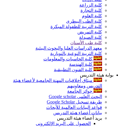
كلية الزراعة
كلية التجارة
كلية العلوم
كلية الطب البيطرى
كلية التربية للطفولة المبكرة
كلية التمريض
كلية الصيدلة
كلية طب الأسنان
معهد الدراسات العليا والبحوث البيئية
كلية التربية النوعية بالنوبارية
كلية الحاسبات والمعلومات
كلية الهندسة
كلية الفنون التطبيقية
بوابة هيئة التدريس
ميثاق أخلاقيات المهنة الجامعية لأعضاء هيئة
التدريس ومعاونيهم
جوائز الجامعة
البحث العلمى Google scholar
طريقة تسجيل Google Scholar
قواعد البيانات العالمية للأبحاث
بيانات أعضاء هيئة التدريس
بريد أعضاء هيئة التدريس
الحصول على البريد الإلكترونى