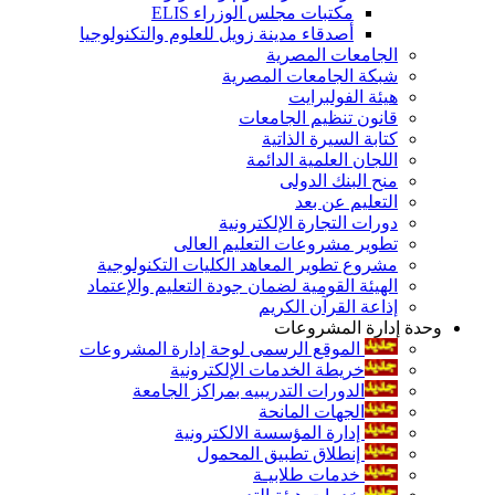
مكتبات مجلس الوزراء ELIS
أصدقاء مدينة زويل للعلوم والتكنولوجيا
الجامعات المصرية
شبكة الجامعات المصرية
هيئة الفولبرايت
قانون تنظيم الجامعات
كتابة السيرة الذاتية
اللجان العلمية الدائمة
منح البنك الدولى
التعليم عن بعد
دورات التجارة الإلكترونية
تطوير مشروعات التعليم العالى
مشروع تطوير المعاهد الكليات التكنولوجية
الهيئة القومية لضمان جودة التعليم والإعتماد
إذاعة القرآن الكريم
وحدة إدارة المشروعات
الموقع الرسمى لوحة إدارة المشروعات
خريطة الخدمات الإلكترونية
الدورات التدريبيه بمراكز الجامعة
الجهات المانحة
إدارة المؤسسة الالكترونية
إنطلاق تطبيق المحمول
خدمات طلابيـة