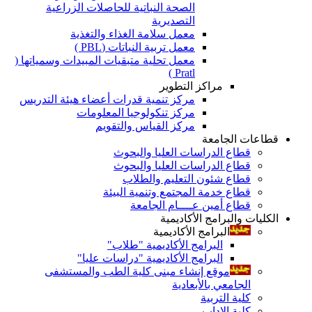
الصحة النباتية للحاصلات الزراعية
التصديرية
معمل سلامة الغذاء والتغذية
معمل تربية النباتات (PBL )
معمل تحلية متبقيات المبيدات وسمياتها (
Pratl )
مراكز التطوير
مركز تنمية قدرات أعضاء هيئة التدريس
مركز تنكولوجيا المعلومات
مركز القياس والتقويم
قطاعات الجامعة
قطاع الدراسات العليا والبحوث
قطاع الدراسات العليا والبحوث
قطاع شئون التعليم والطلاب
قطاع خدمة المجتمع وتنمية البيئة
قطاع أمين عــــام الجامعة
الكليات والبرامج الأكاديمية
البرامج الأكاديمية
البرامج الأكاديمية "طلاب"
البرامج الأكاديمية "دراسات عليا"
موقع إنشاء مبنى كلية الطب والمستشفى
الجامعي بالأبعادية
كلية التربية
كلية الاداب