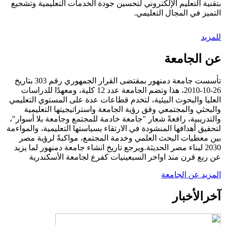
بتقنية التعليم الإلكتروني لتحسين جودة الخدمات التعليمية وتشجيع
التميز في المجال التعليمي.
للمزيد
عن الجامعة
تأسست جامعة دمنهور بمقتضى القرار الجمهوري رقم 303 بتاريخ
26-10-2010، هذا وتضم الجامعة عدد 12 كلية، ومعهدًا للدراسات
العليا والبحوث البيئية، لتخدم قطاعات عدة على المستوي التعليمي
والبحثي والمجتمعي وفق رؤية الجامعة واستراتيجيتها التعليمية
والتدريبية، رافعةً شعار "جامعة خادمة للمجتمع وجامعة بلا أسوار"،
لتحقيق أهدافها المنشودة في الارتقاء بسياستها التعليمية، والمواءمة
بين معطيات البحث العلمي وخدمة المجتمع، مواكبةً لرؤية مصر
2030 لبناء مصر الحديثة.ويرجع تاريخ انشاء جامعة دمنهور لما يزيد
عن ربع قرن منذ اواخر السبعينيات كفرع لجامعة الأسكندرية
المزيد عن الجامعة
آخر
الأخبار