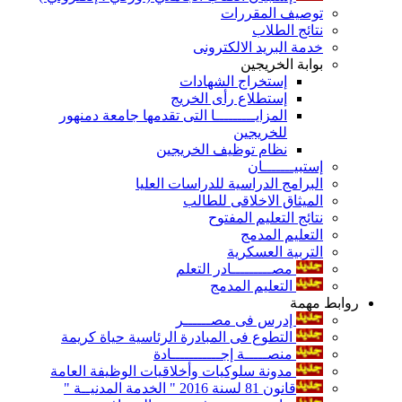
توصيف المقررات
نتائج الطلاب
خدمة البريد الالكترونى
بوابة الخريجين
إستخراج الشهادات
إستطلاع رأى الخريج
المزايـــــــــا التى تقدمها جامعة دمنهور
للخريجين
نظام توظيف الخريجين
إستبيـــــــان
البرامج الدراسية للدراسات العليا
الميثاق الاخلاقى للطالب
نتائج التعليم المفتوح
التعليم المدمج
التربية العسكرية
مصـــــــــادر التعلم
التعليم المدمج
روابط مهمة
إدرس فى مصــــــر
التطوع فى المبادرة الرئاسية حياة كريمة
منصـــــة إجـــــــــــادة
مدونة سلوكيات وأخلاقيات الوظيفة العامة
قانون 81 لسنة 2016 " الخدمة المدنيــة "