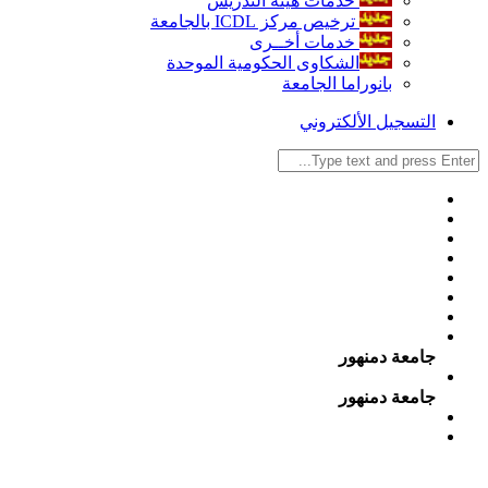
خدمات هيئة التدريس
ترخيص مركز ICDL بالجامعة
خدمات أخــرى
الشكاوى الحكومية الموحدة
بانوراما الجامعة
التسجيل الألكتروني
جامعة دمنهور
جامعة دمنهور