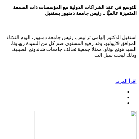
للتوسع في عقد الشراكات الدولية مع المؤسسات ذات السمعة
المتميزة عالميًّا .. رئيس جامعة دمنهور يستقبل
استقبل الدكتور إلهامي ترابيس، رئيس جامعة دمنهور، اليوم الثلاثاء
الموافق 29يوليو، وفد رفيع المستوى ضم كل من السيدة زيهاونا،
السيد هونج بوتاو، ممثلا جمعية تحالف جامعات شاندونج الصينية،
وذلك لبحث سبل الت
إقرأ المزيد