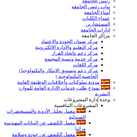
رئيس الجامعة
نواب رئيس الجامعة
أمناء الجامعة
عمداء الكليات
المستشارين
إدارات الجامعة
مراكز الجامعة
مركز ضمان الجودة والاعتماد
مركز التعليم والإدارة الإلكترونية
مركز دعم وإتخاذ القرار
مركز خدمة وتنمية المجتمع
مركز اللغات
مركز دعم وتسويق الإبتكار والتكنولوجيا (
الحاضنة التكنولوجية )
مدونة سلوكيات وأخلاقيات الوظيفة العامة
نموذج طلب خدمات الإدارة العامة للموارد
البشرية
وحدة إدارة المشروعات
المشروعات التنافسية
معمل تحليل الأدوية والمستحضرات
الصيدلية
معمل الكشف عن النباتات المهندسة
وراثيا
معمل الكشف عن جودة وسلامة