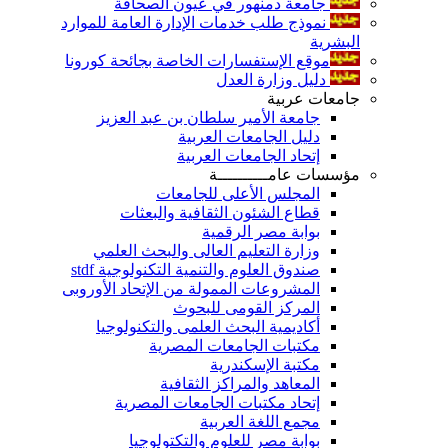
جامعة دمنهور في عيون الصحافة
نموذج طلب خدمات الإدارة العامة للموارد
البشرية
موقع الإستفسارات الخاصة بجائحة كورونا
دليل وزارة العدل
جامعات عربية
جامعة الأمير سلطان بن عبد العزيز
دليل الجامعات العربية
إتحاد الجامعات العربية
مؤسسات عامــــــــــة
المجلس الأعلى للجامعات
قطاع الشئون الثقافية والبعثات
بوابة مصر الرقمية
وزارة التعليم العالى والبحث العلمي
صندوق العلوم والتنمية التكنولوجية stdf
المشروعات الممولة من الإتحاد الأوروبى
المركز القومى للبحوث
أكاديمية البحث العلمى والتكنولوجيا
مكتبات الجامعات المصرية
مكتبة الإسكندرية
المعاهد والمراكز الثقافية
إتحاد مكتبات الجامعات المصرية
مجمع اللغة العربية
بوابة مصر للعلوم والتكتولوجيا