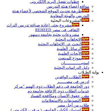
خطوات تفعيل البريد الإلكترونى
مواقع أعضاء هيئة التدريس
طريقة تحديث الموقع الشخصي لأعضاء هيئة
التدريس والهيئة المعاونة
المشروعات البحثية
مشروع بحثى إعادة صياغة تدريس التراث
الثقافى فى مصر REHEED
مشروعات بحثية بجامعة دمنهور
الإتجاهات البحثية
البحث عن الإتجاهات البحثية
الرسائل العلمية
الأبحاث العلمية
نموذج للمبتعث
إستبيـــــــــــــان
دليل الدراسات البحثية
بوابة الطـلاب
الطلاب الوافدين
إدرس فى مصــــــر
دور الجامعة فى دعم الطلاب ذوى الهمم "مركز
خدمات الطلاب ذوى الإعاقة بجامعة دم
مقرر حقوق الإنسان ومكافحة الفساد
التصديقات والاستعلامات
طلاب من أجل مصر
إستبيان الكتاب الجامعي ( ورقي ، إلكتروني )