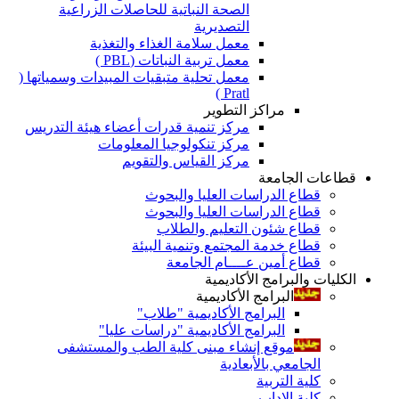
الصحة النباتية للحاصلات الزراعية
التصديرية
معمل سلامة الغذاء والتغذية
معمل تربية النباتات (PBL )
معمل تحلية متبقيات المبيدات وسمياتها (
Pratl )
مراكز التطوير
مركز تنمية قدرات أعضاء هيئة التدريس
مركز تنكولوجيا المعلومات
مركز القياس والتقويم
قطاعات الجامعة
قطاع الدراسات العليا والبحوث
قطاع الدراسات العليا والبحوث
قطاع شئون التعليم والطلاب
قطاع خدمة المجتمع وتنمية البيئة
قطاع أمين عــــام الجامعة
الكليات والبرامج الأكاديمية
البرامج الأكاديمية
البرامج الأكاديمية "طلاب"
البرامج الأكاديمية "دراسات عليا"
موقع إنشاء مبنى كلية الطب والمستشفى
الجامعي بالأبعادية
كلية التربية
كلية الاداب