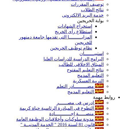
توصيف المقررات
نتائج الطلاب
خدمة البريد الالكترونى
بوابة الخريجين
إستخراج الشهادات
إستطلاع رأى الخريج
المزايـــــــــا التى تقدمها جامعة دمنهور
للخريجين
نظام توظيف الخريجين
إستبيـــــــان
البرامج الدراسية للدراسات العليا
الميثاق الاخلاقى للطالب
نتائج التعليم المفتوح
التعليم المدمج
التربية العسكرية
مصـــــــــادر التعلم
التعليم المدمج
روابط مهمة
إدرس فى مصــــــر
التطوع فى المبادرة الرئاسية حياة كريمة
منصـــــة إجـــــــــــادة
مدونة سلوكيات وأخلاقيات الوظيفة العامة
قانون 81 لسنة 2016 " الخدمة المدنيــة "