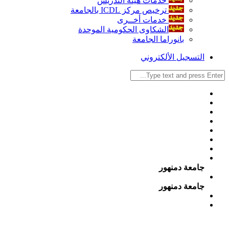
خدمات هيئة التدريس
ترخيص مركز ICDL بالجامعة
خدمات أخــرى
الشكاوى الحكومية الموحدة
بانوراما الجامعة
التسجيل الألكتروني
جامعة دمنهور
جامعة دمنهور