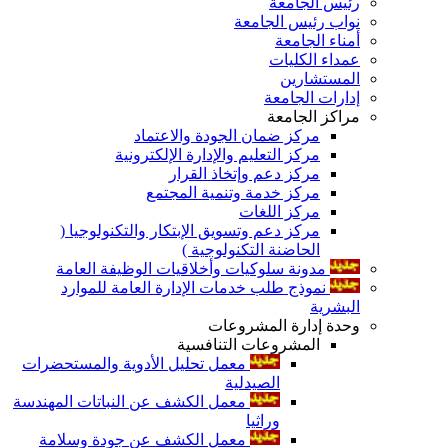
رئيس الجامعة
نواب رئيس الجامعة
أمناء الجامعة
عمداء الكليات
المستشارين
إدارات الجامعة
مراكز الجامعة
مركز ضمان الجودة والاعتماد
مركز التعليم والإدارة الإلكترونية
مركز دعم وإتخاذ القرار
مركز خدمة وتنمية المجتمع
مركز اللغات
مركز دعم وتسويق الإبتكار والتكنولوجيا (
الحاضنة التكنولوجية )
مدونة سلوكيات وأخلاقيات الوظيفة العامة
نموذج طلب خدمات الإدارة العامة للموارد
البشرية
وحدة إدارة المشروعات
المشروعات التنافسية
معمل تحليل الأدوية والمستحضرات
الصيدلية
معمل الكشف عن النباتات المهندسة
وراثيا
معمل الكشف عن جودة وسلامة