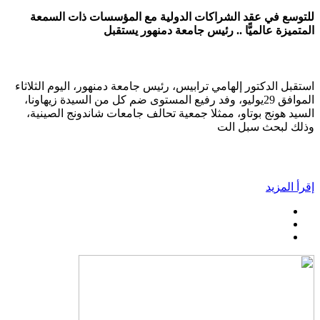
للتوسع في عقد الشراكات الدولية مع المؤسسات ذات السمعة
المتميزة عالميًّا .. رئيس جامعة دمنهور يستقبل
استقبل الدكتور إلهامي ترابيس، رئيس جامعة دمنهور، اليوم الثلاثاء
الموافق 29يوليو، وفد رفيع المستوى ضم كل من السيدة زيهاونا،
السيد هونج بوتاو، ممثلا جمعية تحالف جامعات شاندونج الصينية،
وذلك لبحث سبل الت
إقرأ المزيد