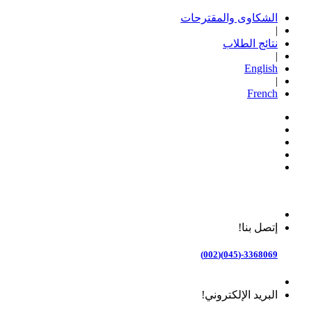
الشكاوى والمقترحات
|
نتائج الطلاب
|
English
|
French
إتصل بنا!
3368069-(045)(002)
البريد الإلكتروني!