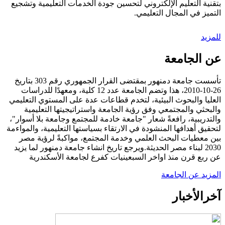
بتقنية التعليم الإلكتروني لتحسين جودة الخدمات التعليمية وتشجيع
التميز في المجال التعليمي.
للمزيد
عن الجامعة
تأسست جامعة دمنهور بمقتضى القرار الجمهوري رقم 303 بتاريخ
26-10-2010، هذا وتضم الجامعة عدد 12 كلية، ومعهدًا للدراسات
العليا والبحوث البيئية، لتخدم قطاعات عدة على المستوي التعليمي
والبحثي والمجتمعي وفق رؤية الجامعة واستراتيجيتها التعليمية
والتدريبية، رافعةً شعار "جامعة خادمة للمجتمع وجامعة بلا أسوار"،
لتحقيق أهدافها المنشودة في الارتقاء بسياستها التعليمية، والمواءمة
بين معطيات البحث العلمي وخدمة المجتمع، مواكبةً لرؤية مصر
2030 لبناء مصر الحديثة.ويرجع تاريخ انشاء جامعة دمنهور لما يزيد
عن ربع قرن منذ اواخر السبعينيات كفرع لجامعة الأسكندرية
المزيد عن الجامعة
آخر
الأخبار