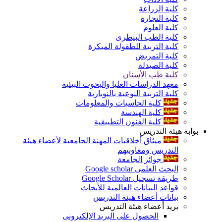
كلية الزراعة
كلية التجارة
كلية العلوم
كلية الطب البيطرى
كلية التربية للطفولة المبكرة
كلية التمريض
كلية الصيدلة
كلية طب الأسنان
معهد الدراسات العليا والبحوث البيئية
كلية التربية النوعية بالنوبارية
كلية الحاسبات والمعلومات
كلية الهندسة
كلية الفنون التطبيقية
بوابة هيئة التدريس
ميثاق أخلاقيات المهنة الجامعية لأعضاء هيئة
التدريس ومعاونيهم
جوائز الجامعة
البحث العلمى Google scholar
طريقة تسجيل Google Scholar
قواعد البيانات العالمية للأبحاث
بيانات أعضاء هيئة التدريس
بريد أعضاء هيئة التدريس
الحصول على البريد الإلكترونى