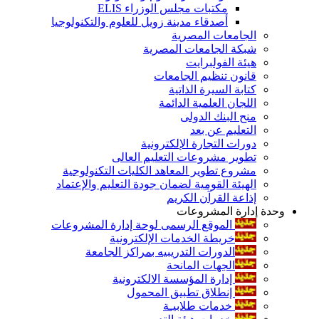
مكتبات مجلس الوزراء ELIS
أصدقاء مدينة زويل للعلوم والتكنولوجيا
الجامعات المصرية
شبكة الجامعات المصرية
هيئة الفولبرايت
قانون تنظيم الجامعات
كتابة السيرة الذاتية
اللجان العلمية الدائمة
منح البنك الدولى
التعليم عن بعد
دورات التجارة الإلكترونية
تطوير مشروعات التعليم العالى
مشروع تطوير المعاهد الكليات التكنولوجية
الهيئة القومية لضمان جودة التعليم والإعتماد
إذاعة القرآن الكريم
وحدة إدارة المشروعات
الموقع الرسمى لوحة إدارة المشروعات
خريطة الخدمات الإلكترونية
الدورات التدريبيه بمراكز الجامعة
الجهات المانحة
إدارة المؤسسة الالكترونية
إنطلاق تطبيق المحمول
خدمات طلابيـة