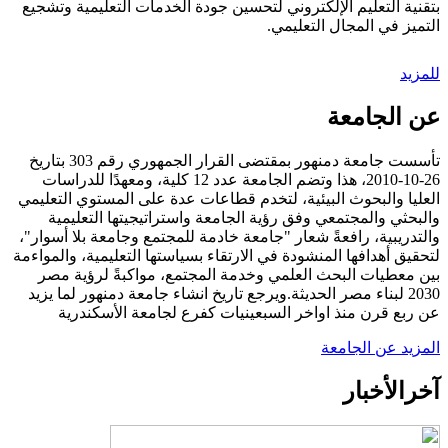
بتقنية التعليم الإلكتروني لتحسين جودة الخدمات التعليمية وتشجيع
التميز في المجال التعليمي.
للمزيد
عن الجامعة
تأسست جامعة دمنهور بمقتضى القرار الجمهوري رقم 303 بتاريخ
26-10-2010، هذا وتضم الجامعة عدد 12 كلية، ومعهدًا للدراسات
العليا والبحوث البيئية، لتخدم قطاعات عدة على المستوي التعليمي
والبحثي والمجتمعي وفق رؤية الجامعة واستراتيجيتها التعليمية
والتدريبية، رافعةً شعار "جامعة خادمة للمجتمع وجامعة بلا أسوار"،
لتحقيق أهدافها المنشودة في الارتقاء بسياستها التعليمية، والمواءمة
بين معطيات البحث العلمي وخدمة المجتمع، مواكبةً لرؤية مصر
2030 لبناء مصر الحديثة.ويرجع تاريخ انشاء جامعة دمنهور لما يزيد
عن ربع قرن منذ اواخر السبعينيات كفرع لجامعة الأسكندرية
المزيد عن الجامعة
آخر
الأخبار