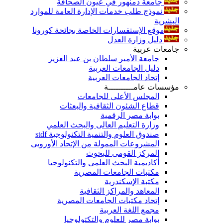
جامعة دمنهور في عيون الصحافة
نموذج طلب خدمات الإدارة العامة للموارد
البشرية
موقع الإستفسارات الخاصة بجائحة كورونا
دليل وزارة العدل
جامعات عربية
جامعة الأمير سلطان بن عبد العزيز
دليل الجامعات العربية
إتحاد الجامعات العربية
مؤسسات عامــــــــــة
المجلس الأعلى للجامعات
قطاع الشئون الثقافية والبعثات
بوابة مصر الرقمية
وزارة التعليم العالى والبحث العلمي
صندوق العلوم والتنمية التكنولوجية stdf
المشروعات الممولة من الإتحاد الأوروبى
المركز القومى للبحوث
أكاديمية البحث العلمى والتكنولوجيا
مكتبات الجامعات المصرية
مكتبة الإسكندرية
المعاهد والمراكز الثقافية
إتحاد مكتبات الجامعات المصرية
مجمع اللغة العربية
بوابة مصر للعلوم والتكتولوجيا