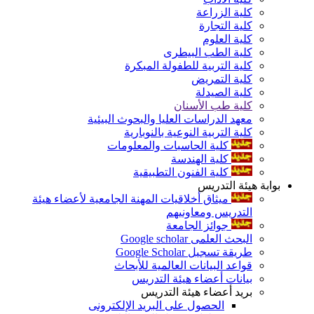
كلية الزراعة
كلية التجارة
كلية العلوم
كلية الطب البيطرى
كلية التربية للطفولة المبكرة
كلية التمريض
كلية الصيدلة
كلية طب الأسنان
معهد الدراسات العليا والبحوث البيئية
كلية التربية النوعية بالنوبارية
كلية الحاسبات والمعلومات
كلية الهندسة
كلية الفنون التطبيقية
بوابة هيئة التدريس
ميثاق أخلاقيات المهنة الجامعية لأعضاء هيئة
التدريس ومعاونيهم
جوائز الجامعة
البحث العلمى Google scholar
طريقة تسجيل Google Scholar
قواعد البيانات العالمية للأبحاث
بيانات أعضاء هيئة التدريس
بريد أعضاء هيئة التدريس
الحصول على البريد الإلكترونى