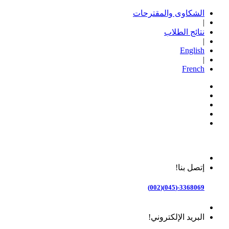
الشكاوى والمقترحات
|
نتائج الطلاب
|
English
|
French
إتصل بنا!
3368069-(045)(002)
البريد الإلكتروني!