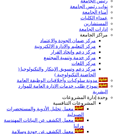
رئيس الجامعة
نواب رئيس الجامعة
أمناء الجامعة
عمداء الكليات
المستشارين
إدارات الجامعة
مراكز الجامعة
مركز ضمان الجودة والاعتماد
مركز التعليم والإدارة الإلكترونية
مركز دعم وإتخاذ القرار
مركز خدمة وتنمية المجتمع
مركز اللغات
مركز دعم وتسويق الإبتكار والتكنولوجيا (
الحاضنة التكنولوجية )
مدونة سلوكيات وأخلاقيات الوظيفة العامة
نموذج طلب خدمات الإدارة العامة للموارد
البشرية
وحدة إدارة المشروعات
المشروعات التنافسية
معمل تحليل الأدوية والمستحضرات
الصيدلية
معمل الكشف عن النباتات المهندسة
وراثيا
معمل الكشف عن جودة وسلامة