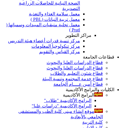
الصحة النباتية للحاصلات الزراعية
التصديرية
معمل سلامة الغذاء والتغذية
معمل تربية النباتات (PBL )
معمل تحلية متبقيات المبيدات وسمياتها (
Pratl )
مراكز التطوير
مركز تنمية قدرات أعضاء هيئة التدريس
مركز تنكولوجيا المعلومات
مركز القياس والتقويم
قطاعات الجامعة
قطاع الدراسات العليا والبحوث
قطاع الدراسات العليا والبحوث
قطاع شئون التعليم والطلاب
قطاع خدمة المجتمع وتنمية البيئة
قطاع أمين عــــام الجامعة
الكليات والبرامج الأكاديمية
البرامج الأكاديمية
البرامج الأكاديمية "طلاب"
البرامج الأكاديمية "دراسات عليا"
موقع إنشاء مبنى كلية الطب والمستشفى
الجامعي بالأبعادية
كلية التربية
كلية الاداب