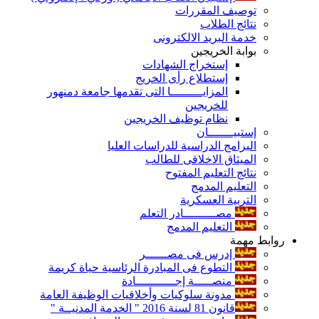
توصيف المقررات
نتائج الطلاب
خدمة البريد الالكترونى
بوابة الخريجين
إستخراج الشهادات
إستطلاع رأى الخريج
المزايـــــــــا التى تقدمها جامعة دمنهور
للخريجين
نظام توظيف الخريجين
إستبيـــــــان
البرامج الدراسية للدراسات العليا
الميثاق الاخلاقى للطالب
نتائج التعليم المفتوح
التعليم المدمج
التربية العسكرية
مصـــــــــادر التعلم
التعليم المدمج
روابط مهمة
إدرس فى مصــــــر
التطوع فى المبادرة الرئاسية حياة كريمة
منصـــــة إجـــــــــــادة
مدونة سلوكيات وأخلاقيات الوظيفة العامة
قانون 81 لسنة 2016 " الخدمة المدنيــة "