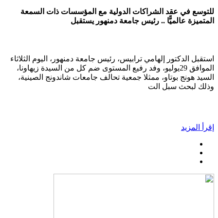
للتوسع في عقد الشراكات الدولية مع المؤسسات ذات السمعة
المتميزة عالميًّا .. رئيس جامعة دمنهور يستقبل
استقبل الدكتور إلهامي ترابيس، رئيس جامعة دمنهور، اليوم الثلاثاء
الموافق 29يوليو، وفد رفيع المستوى ضم كل من السيدة زيهاونا،
السيد هونج بوتاو، ممثلا جمعية تحالف جامعات شاندونج الصينية،
وذلك لبحث سبل الت
إقرأ المزيد