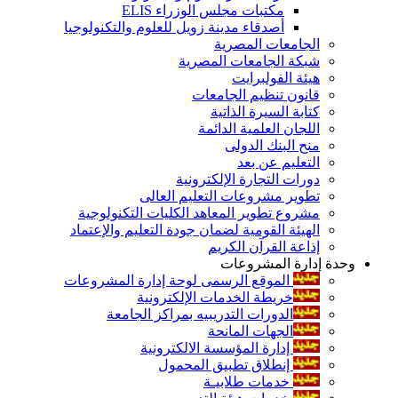
مكتبات مجلس الوزراء ELIS
أصدقاء مدينة زويل للعلوم والتكنولوجيا
الجامعات المصرية
شبكة الجامعات المصرية
هيئة الفولبرايت
قانون تنظيم الجامعات
كتابة السيرة الذاتية
اللجان العلمية الدائمة
منح البنك الدولى
التعليم عن بعد
دورات التجارة الإلكترونية
تطوير مشروعات التعليم العالى
مشروع تطوير المعاهد الكليات التكنولوجية
الهيئة القومية لضمان جودة التعليم والإعتماد
إذاعة القرآن الكريم
وحدة إدارة المشروعات
الموقع الرسمى لوحة إدارة المشروعات
خريطة الخدمات الإلكترونية
الدورات التدريبيه بمراكز الجامعة
الجهات المانحة
إدارة المؤسسة الالكترونية
إنطلاق تطبيق المحمول
خدمات طلابيـة