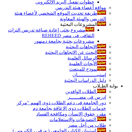
خطوات تفعيل البريد الإلكترونى
مواقع أعضاء هيئة التدريس
طريقة تحديث الموقع الشخصي لأعضاء هيئة
التدريس والهيئة المعاونة
المشروعات البحثية
مشروع بحثى إعادة صياغة تدريس التراث
الثقافى فى مصر REHEED
مشروعات بحثية بجامعة دمنهور
الإتجاهات البحثية
البحث عن الإتجاهات البحثية
الرسائل العلمية
الأبحاث العلمية
نموذج للمبتعث
إستبيـــــــــــــان
دليل الدراسات البحثية
بوابة الطـلاب
الطلاب الوافدين
إدرس فى مصــــــر
دور الجامعة فى دعم الطلاب ذوى الهمم "مركز
خدمات الطلاب ذوى الإعاقة بجامعة دم
مقرر حقوق الإنسان ومكافحة الفساد
التصديقات والاستعلامات
طلاب من أجل مصر
إستبيان الكتاب الجامعي ( ورقي ، إلكتروني )