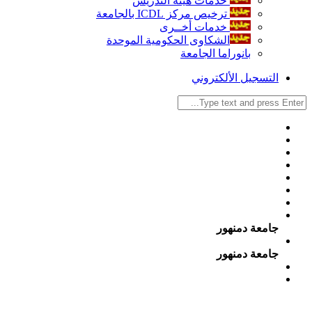
خدمات هيئة التدريس
ترخيص مركز ICDL بالجامعة
خدمات أخــرى
الشكاوى الحكومية الموحدة
بانوراما الجامعة
التسجيل الألكتروني
جامعة دمنهور
جامعة دمنهور