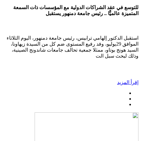
للتوسع في عقد الشراكات الدولية مع المؤسسات ذات السمعة
المتميزة عالميًّا .. رئيس جامعة دمنهور يستقبل
استقبل الدكتور إلهامي ترابيس، رئيس جامعة دمنهور، اليوم الثلاثاء
الموافق 29يوليو، وفد رفيع المستوى ضم كل من السيدة زيهاونا،
السيد هونج بوتاو، ممثلا جمعية تحالف جامعات شاندونج الصينية،
وذلك لبحث سبل الت
إقرأ المزيد