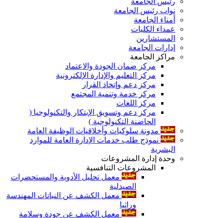
رئيس الجامعة
نواب رئيس الجامعة
أمناء الجامعة
عمداء الكليات
المستشارين
إدارات الجامعة
مراكز الجامعة
مركز ضمان الجودة والاعتماد
مركز التعليم والإدارة الإلكترونية
مركز دعم وإتخاذ القرار
مركز خدمة وتنمية المجتمع
مركز اللغات
مركز دعم وتسويق الإبتكار والتكنولوجيا (
الحاضنة التكنولوجية )
مدونة سلوكيات وأخلاقيات الوظيفة العامة
نموذج طلب خدمات الإدارة العامة للموارد
البشرية
وحدة إدارة المشروعات
المشروعات التنافسية
معمل تحليل الأدوية والمستحضرات
الصيدلية
معمل الكشف عن النباتات المهندسة
وراثيا
معمل الكشف عن جودة وسلامة