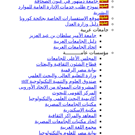
جامعة دمنهور في عيون الصحافة
نموذج طلب خدمات الإدارة العامة للموارد
البشرية
موقع الإستفسارات الخاصة بجائحة كورونا
دليل وزارة العدل
جامعات عربية
جامعة الأمير سلطان بن عبد العزيز
دليل الجامعات العربية
إتحاد الجامعات العربية
مؤسسات عامــــــــــة
المجلس الأعلى للجامعات
قطاع الشئون الثقافية والبعثات
بوابة مصر الرقمية
وزارة التعليم العالى والبحث العلمي
صندوق العلوم والتنمية التكنولوجية stdf
المشروعات الممولة من الإتحاد الأوروبى
المركز القومى للبحوث
أكاديمية البحث العلمى والتكنولوجيا
مكتبات الجامعات المصرية
مكتبة الإسكندرية
المعاهد والمراكز الثقافية
إتحاد مكتبات الجامعات المصرية
مجمع اللغة العربية
بوابة مصر للعلوم والتكتولوجيا