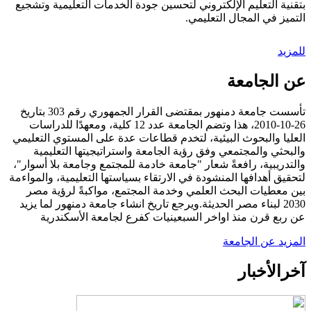
بتقنية التعليم الإلكتروني لتحسين جودة الخدمات التعليمية وتشجيع
التميز في المجال التعليمي.
للمزيد
عن الجامعة
تأسست جامعة دمنهور بمقتضى القرار الجمهوري رقم 303 بتاريخ
26-10-2010، هذا وتضم الجامعة عدد 12 كلية، ومعهدًا للدراسات
العليا والبحوث البيئية، لتخدم قطاعات عدة على المستوي التعليمي
والبحثي والمجتمعي وفق رؤية الجامعة واستراتيجيتها التعليمية
والتدريبية، رافعةً شعار "جامعة خادمة للمجتمع وجامعة بلا أسوار"،
لتحقيق أهدافها المنشودة في الارتقاء بسياستها التعليمية، والمواءمة
بين معطيات البحث العلمي وخدمة المجتمع، مواكبةً لرؤية مصر
2030 لبناء مصر الحديثة.ويرجع تاريخ انشاء جامعة دمنهور لما يزيد
عن ربع قرن منذ اواخر السبعينيات كفرع لجامعة الأسكندرية
المزيد عن الجامعة
آخر
الأخبار