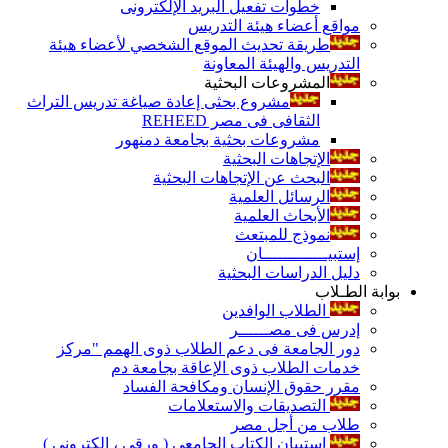
خطوات تفعيل البريد الإلكترونى
مواقع أعضاء هيئة التدريس
طريقة تحديث الموقع الشخصي لأعضاء هيئة
التدريس والهيئة المعاونة
المشروعات البحثية
مشروع بحثى إعادة صياغة تدريس التراث
الثقافى فى مصر REHEED
مشروعات بحثية بجامعة دمنهور
الإتجاهات البحثية
البحث عن الإتجاهات البحثية
الرسائل العلمية
الأبحاث العلمية
نموذج للمبتعث
إستبيـــــــــــــان
دليل الدراسات البحثية
بوابة الطـلاب
الطلاب الوافدين
إدرس فى مصــــــر
دور الجامعة فى دعم الطلاب ذوى الهمم "مركز
خدمات الطلاب ذوى الإعاقة بجامعة دم
مقرر حقوق الإنسان ومكافحة الفساد
التصديقات والاستعلامات
طلاب من أجل مصر
إستبيان الكتاب الجامعي ( ورقي ، إلكتروني )