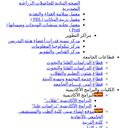
الصحة النباتية للحاصلات الزراعية
التصديرية
معمل سلامة الغذاء والتغذية
معمل تربية النباتات (PBL )
معمل تحلية متبقيات المبيدات وسمياتها (
Pratl )
مراكز التطوير
مركز تنمية قدرات أعضاء هيئة التدريس
مركز تنكولوجيا المعلومات
مركز القياس والتقويم
قطاعات الجامعة
قطاع الدراسات العليا والبحوث
قطاع الدراسات العليا والبحوث
قطاع شئون التعليم والطلاب
قطاع خدمة المجتمع وتنمية البيئة
قطاع أمين عــــام الجامعة
الكليات والبرامج الأكاديمية
البرامج الأكاديمية
البرامج الأكاديمية "طلاب"
البرامج الأكاديمية "دراسات عليا"
موقع إنشاء مبنى كلية الطب والمستشفى
الجامعي بالأبعادية
كلية التربية
كلية الاداب