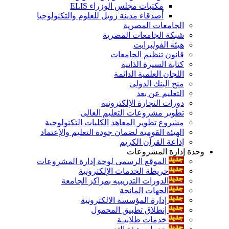
مكتبات مجلس الوزراء ELIS
أصدقاء مدينة زويل للعلوم والتكنولوجيا
الجامعات المصرية
شبكة الجامعات المصرية
هيئة الفولبرايت
قانون تنظيم الجامعات
كتابة السيرة الذاتية
اللجان العلمية الدائمة
منح البنك الدولى
التعليم عن بعد
دورات التجارة الإلكترونية
تطوير مشروعات التعليم العالى
مشروع تطوير المعاهد الكليات التكنولوجية
الهيئة القومية لضمان جودة التعليم والإعتماد
إذاعة القرآن الكريم
وحدة إدارة المشروعات
الموقع الرسمى لوحة إدارة المشروعات
خريطة الخدمات الإلكترونية
الدورات التدريبيه بمراكز الجامعة
الجهات المانحة
إدارة المؤسسة الالكترونية
إنطلاق تطبيق المحمول
خدمات طلابيـة