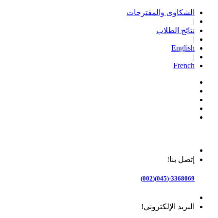
الشكاوى والمقترحات
|
نتائج الطلاب
|
English
|
French
إتصل بنا!
3368069-(045)(002)
البريد الإلكتروني!