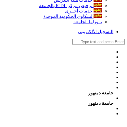
خدمات هيئة التدريس
ترخيص مركز ICDL بالجامعة
خدمات أخــرى
الشكاوى الحكومية الموحدة
بانوراما الجامعة
التسجيل الألكتروني
جامعة دمنهور
جامعة دمنهور