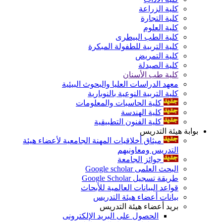
كلية الزراعة
كلية التجارة
كلية العلوم
كلية الطب البيطرى
كلية التربية للطفولة المبكرة
كلية التمريض
كلية الصيدلة
كلية طب الأسنان
معهد الدراسات العليا والبحوث البيئية
كلية التربية النوعية بالنوبارية
كلية الحاسبات والمعلومات
كلية الهندسة
كلية الفنون التطبيقية
بوابة هيئة التدريس
ميثاق أخلاقيات المهنة الجامعية لأعضاء هيئة
التدريس ومعاونيهم
جوائز الجامعة
البحث العلمى Google scholar
طريقة تسجيل Google Scholar
قواعد البيانات العالمية للأبحاث
بيانات أعضاء هيئة التدريس
بريد أعضاء هيئة التدريس
الحصول على البريد الإلكترونى