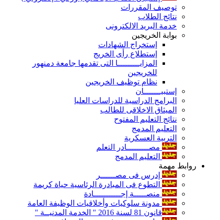
توصيف المقررات
نتائج الطلاب
خدمة البريد الالكترونى
بوابة الخريجين
إستخراج الشهادات
إستطلاع رأى الخريج
المزايـــــــــا التى تقدمها جامعة دمنهور
للخريجين
نظام توظيف الخريجين
إستبيـــــــان
البرامج الدراسية للدراسات العليا
الميثاق الاخلاقى للطالب
نتائج التعليم المفتوح
التعليم المدمج
التربية العسكرية
مصـــــــــادر التعلم
التعليم المدمج
روابط مهمة
إدرس فى مصــــــر
التطوع فى المبادرة الرئاسية حياة كريمة
منصـــــة إجـــــــــــادة
مدونة سلوكيات وأخلاقيات الوظيفة العامة
قانون 81 لسنة 2016 " الخدمة المدنيــة "