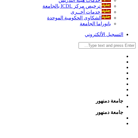
خدمات هيئة التدريس
ترخيص مركز ICDL بالجامعة
خدمات أخــرى
الشكاوى الحكومية الموحدة
بانوراما الجامعة
التسجيل الألكتروني
جامعة دمنهور
جامعة دمنهور