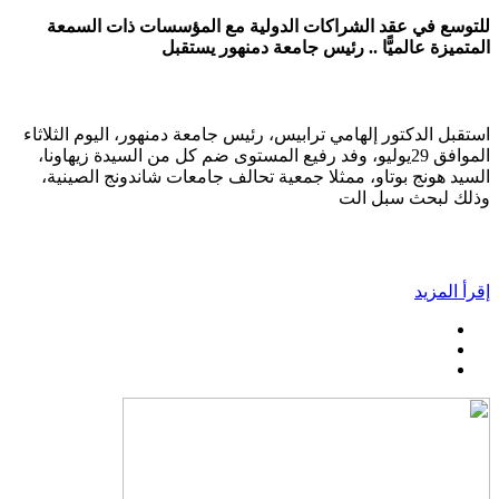
للتوسع في عقد الشراكات الدولية مع المؤسسات ذات السمعة
المتميزة عالميًّا .. رئيس جامعة دمنهور يستقبل
استقبل الدكتور إلهامي ترابيس، رئيس جامعة دمنهور، اليوم الثلاثاء
الموافق 29يوليو، وفد رفيع المستوى ضم كل من السيدة زيهاونا،
السيد هونج بوتاو، ممثلا جمعية تحالف جامعات شاندونج الصينية،
وذلك لبحث سبل الت
إقرأ المزيد