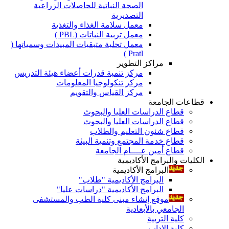
الصحة النباتية للحاصلات الزراعية
التصديرية
معمل سلامة الغذاء والتغذية
معمل تربية النباتات (PBL )
معمل تحلية متبقيات المبيدات وسمياتها (
Pratl )
مراكز التطوير
مركز تنمية قدرات أعضاء هيئة التدريس
مركز تنكولوجيا المعلومات
مركز القياس والتقويم
قطاعات الجامعة
قطاع الدراسات العليا والبحوث
قطاع الدراسات العليا والبحوث
قطاع شئون التعليم والطلاب
قطاع خدمة المجتمع وتنمية البيئة
قطاع أمين عــــام الجامعة
الكليات والبرامج الأكاديمية
البرامج الأكاديمية
البرامج الأكاديمية "طلاب"
البرامج الأكاديمية "دراسات عليا"
موقع إنشاء مبنى كلية الطب والمستشفى
الجامعي بالأبعادية
كلية التربية
كلية الاداب