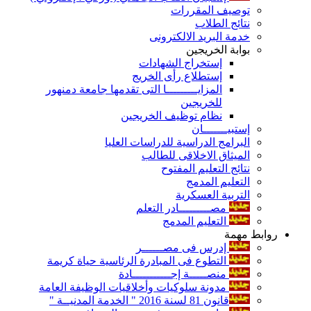
توصيف المقررات
نتائج الطلاب
خدمة البريد الالكترونى
بوابة الخريجين
إستخراج الشهادات
إستطلاع رأى الخريج
المزايـــــــــا التى تقدمها جامعة دمنهور
للخريجين
نظام توظيف الخريجين
إستبيـــــــان
البرامج الدراسية للدراسات العليا
الميثاق الاخلاقى للطالب
نتائج التعليم المفتوح
التعليم المدمج
التربية العسكرية
مصـــــــــادر التعلم
التعليم المدمج
روابط مهمة
إدرس فى مصــــــر
التطوع فى المبادرة الرئاسية حياة كريمة
منصـــــة إجـــــــــــادة
مدونة سلوكيات وأخلاقيات الوظيفة العامة
قانون 81 لسنة 2016 " الخدمة المدنيــة "