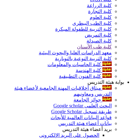
كلية الزراعة
كلية التجارة
كلية العلوم
كلية الطب البيطرى
كلية التربية للطفولة المبكرة
كلية التمريض
كلية الصيدلة
كلية طب الأسنان
معهد الدراسات العليا والبحوث البيئية
كلية التربية النوعية بالنوبارية
كلية الحاسبات والمعلومات
كلية الهندسة
كلية الفنون التطبيقية
بوابة هيئة التدريس
ميثاق أخلاقيات المهنة الجامعية لأعضاء هيئة
التدريس ومعاونيهم
جوائز الجامعة
البحث العلمى Google scholar
طريقة تسجيل Google Scholar
قواعد البيانات العالمية للأبحاث
بيانات أعضاء هيئة التدريس
بريد أعضاء هيئة التدريس
الحصول على البريد الإلكترونى