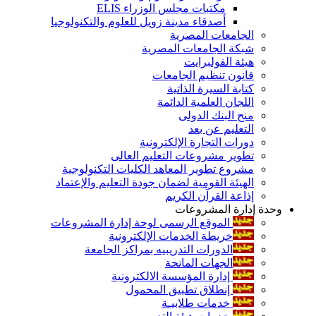
مكتبات مجلس الوزراء ELIS
أصدقاء مدينة زويل للعلوم والتكنولوجيا
الجامعات المصرية
شبكة الجامعات المصرية
هيئة الفولبرايت
قانون تنظيم الجامعات
كتابة السيرة الذاتية
اللجان العلمية الدائمة
منح البنك الدولى
التعليم عن بعد
دورات التجارة الإلكترونية
تطوير مشروعات التعليم العالى
مشروع تطوير المعاهد الكليات التكنولوجية
الهيئة القومية لضمان جودة التعليم والإعتماد
إذاعة القرآن الكريم
وحدة إدارة المشروعات
الموقع الرسمى لوحة إدارة المشروعات
خريطة الخدمات الإلكترونية
الدورات التدريبيه بمراكز الجامعة
الجهات المانحة
إدارة المؤسسة الالكترونية
إنطلاق تطبيق المحمول
خدمات طلابيـة