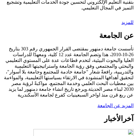
بتقنية التعليم الإلكتروني لتحسين جودة الخدمات التعليمية وتشجيع
التميز في المجال التعليمي.
للمزيد
عن الجامعة
تأسست جامعة دمنهور بمقتضى القرار الجمهوري رقم 303 بتاريخ
26-10-2010، هذا وتضم الجامعة عدد 12 كلية، ومعهدًا للدراسات
العليا والبحوث البيئية، لتخدم قطاعات عدة على المستوي التعليمي
والبحثي والمجتمعي وفق رؤية الجامعة واستراتيجيتها التعليمية
والتدريبية، رافعةً شعار "جامعة خادمة للمجتمع وجامعة بلا أسوار"،
لتحقيق أهدافها المنشودة في الارتقاء بسياستها التعليمية، والمواءمة
بين معطيات البحث العلمي وخدمة المجتمع، مواكبةً لرؤية مصر
2030 لبناء مصر الحديثة.ويرجع تاريخ انشاء جامعة دمنهور لما يزيد
عن ربع قرن منذ اواخر السبعينيات كفرع لجامعة الأسكندرية
المزيد عن الجامعة
آخر
الأخبار