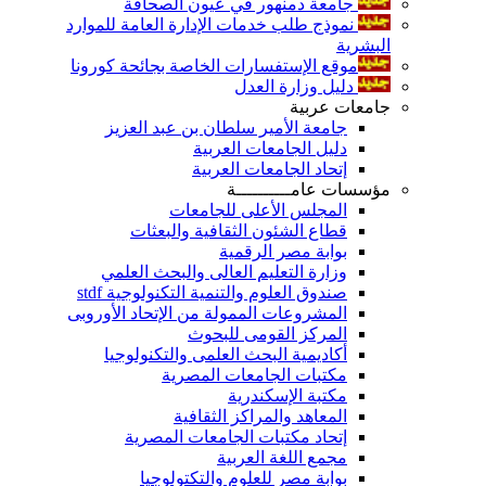
جامعة دمنهور في عيون الصحافة
نموذج طلب خدمات الإدارة العامة للموارد
البشرية
موقع الإستفسارات الخاصة بجائحة كورونا
دليل وزارة العدل
جامعات عربية
جامعة الأمير سلطان بن عبد العزيز
دليل الجامعات العربية
إتحاد الجامعات العربية
مؤسسات عامــــــــــة
المجلس الأعلى للجامعات
قطاع الشئون الثقافية والبعثات
بوابة مصر الرقمية
وزارة التعليم العالى والبحث العلمي
صندوق العلوم والتنمية التكنولوجية stdf
المشروعات الممولة من الإتحاد الأوروبى
المركز القومى للبحوث
أكاديمية البحث العلمى والتكنولوجيا
مكتبات الجامعات المصرية
مكتبة الإسكندرية
المعاهد والمراكز الثقافية
إتحاد مكتبات الجامعات المصرية
مجمع اللغة العربية
بوابة مصر للعلوم والتكتولوجيا