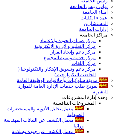
رئيس الجامعة
نواب رئيس الجامعة
أمناء الجامعة
عمداء الكليات
المستشارين
إدارات الجامعة
مراكز الجامعة
مركز ضمان الجودة والاعتماد
مركز التعليم والإدارة الإلكترونية
مركز دعم وإتخاذ القرار
مركز خدمة وتنمية المجتمع
مركز اللغات
مركز دعم وتسويق الإبتكار والتكنولوجيا (
الحاضنة التكنولوجية )
مدونة سلوكيات وأخلاقيات الوظيفة العامة
نموذج طلب خدمات الإدارة العامة للموارد
البشرية
وحدة إدارة المشروعات
المشروعات التنافسية
معمل تحليل الأدوية والمستحضرات
الصيدلية
معمل الكشف عن النباتات المهندسة
وراثيا
معمل الكشف عن جودة وسلامة