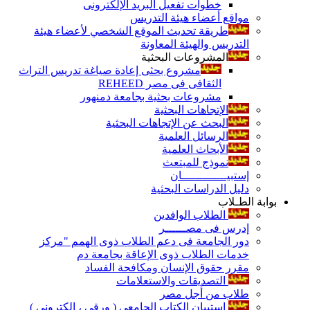
خطوات تفعيل البريد الإلكترونى
مواقع أعضاء هيئة التدريس
طريقة تحديث الموقع الشخصي لأعضاء هيئة
التدريس والهيئة المعاونة
المشروعات البحثية
مشروع بحثى إعادة صياغة تدريس التراث
الثقافى فى مصر REHEED
مشروعات بحثية بجامعة دمنهور
الإتجاهات البحثية
البحث عن الإتجاهات البحثية
الرسائل العلمية
الأبحاث العلمية
نموذج للمبتعث
إستبيـــــــــــــان
دليل الدراسات البحثية
بوابة الطـلاب
الطلاب الوافدين
إدرس فى مصــــــر
دور الجامعة فى دعم الطلاب ذوى الهمم "مركز
خدمات الطلاب ذوى الإعاقة بجامعة دم
مقرر حقوق الإنسان ومكافحة الفساد
التصديقات والاستعلامات
طلاب من أجل مصر
إستبيان الكتاب الجامعي ( ورقي ، إلكتروني )