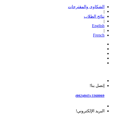
الشكاوى والمقترحات
|
نتائج الطلاب
|
English
|
French
إتصل بنا!
3368069-(045)(002)
البريد الإلكتروني!