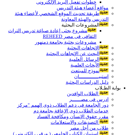
خطوات تفعيل البريد الإلكترونى
مواقع أعضاء هيئة التدريس
طريقة تحديث الموقع الشخصي لأعضاء هيئة
التدريس والهيئة المعاونة
المشروعات البحثية
مشروع بحثى إعادة صياغة تدريس التراث
الثقافى فى مصر REHEED
مشروعات بحثية بجامعة دمنهور
الإتجاهات البحثية
البحث عن الإتجاهات البحثية
الرسائل العلمية
الأبحاث العلمية
نموذج للمبتعث
إستبيـــــــــــــان
دليل الدراسات البحثية
بوابة الطـلاب
الطلاب الوافدين
إدرس فى مصــــــر
دور الجامعة فى دعم الطلاب ذوى الهمم "مركز
خدمات الطلاب ذوى الإعاقة بجامعة دم
مقرر حقوق الإنسان ومكافحة الفساد
التصديقات والاستعلامات
طلاب من أجل مصر
إستبيان الكتاب الجامعي ( ورقي ، إلكتروني )