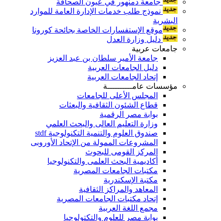
جامعة دمنهور في عيون الصحافة
نموذج طلب خدمات الإدارة العامة للموارد
البشرية
موقع الإستفسارات الخاصة بجائحة كورونا
دليل وزارة العدل
جامعات عربية
جامعة الأمير سلطان بن عبد العزيز
دليل الجامعات العربية
إتحاد الجامعات العربية
مؤسسات عامــــــــــة
المجلس الأعلى للجامعات
قطاع الشئون الثقافية والبعثات
بوابة مصر الرقمية
وزارة التعليم العالى والبحث العلمي
صندوق العلوم والتنمية التكنولوجية stdf
المشروعات الممولة من الإتحاد الأوروبى
المركز القومى للبحوث
أكاديمية البحث العلمى والتكنولوجيا
مكتبات الجامعات المصرية
مكتبة الإسكندرية
المعاهد والمراكز الثقافية
إتحاد مكتبات الجامعات المصرية
مجمع اللغة العربية
بوابة مصر للعلوم والتكتولوجيا