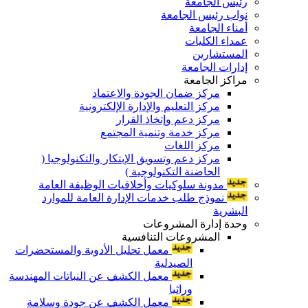
رئيس الجامعة
نواب رئيس الجامعة
أمناء الجامعة
عمداء الكليات
المستشارين
إدارات الجامعة
مراكز الجامعة
مركز ضمان الجودة والاعتماد
مركز التعليم والإدارة الإلكترونية
مركز دعم وإتخاذ القرار
مركز خدمة وتنمية المجتمع
مركز اللغات
مركز دعم وتسويق الإبتكار والتكنولوجيا (
الحاضنة التكنولوجية )
مدونة سلوكيات وأخلاقيات الوظيفة العامة
نموذج طلب خدمات الإدارة العامة للموارد
البشرية
وحدة إدارة المشروعات
المشروعات التنافسية
معمل تحليل الأدوية والمستحضرات
الصيدلية
معمل الكشف عن النباتات المهندسة
وراثيا
معمل الكشف عن جودة وسلامة