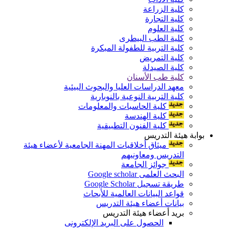
كلية الزراعة
كلية التجارة
كلية العلوم
كلية الطب البيطرى
كلية التربية للطفولة المبكرة
كلية التمريض
كلية الصيدلة
كلية طب الأسنان
معهد الدراسات العليا والبحوث البيئية
كلية التربية النوعية بالنوبارية
كلية الحاسبات والمعلومات
كلية الهندسة
كلية الفنون التطبيقية
بوابة هيئة التدريس
ميثاق أخلاقيات المهنة الجامعية لأعضاء هيئة
التدريس ومعاونيهم
جوائز الجامعة
البحث العلمى Google scholar
طريقة تسجيل Google Scholar
قواعد البيانات العالمية للأبحاث
بيانات أعضاء هيئة التدريس
بريد أعضاء هيئة التدريس
الحصول على البريد الإلكترونى