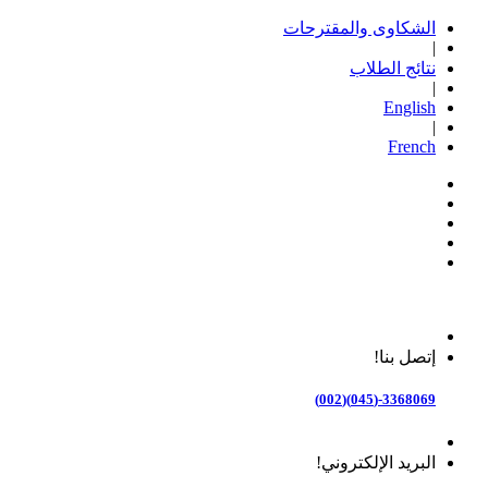
الشكاوى والمقترحات
|
نتائج الطلاب
|
English
|
French
إتصل بنا!
3368069-(045)(002)
البريد الإلكتروني!