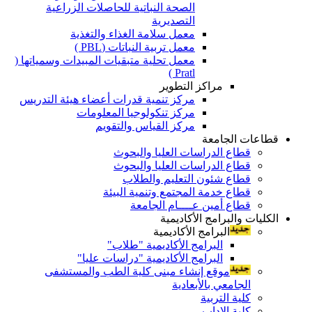
الصحة النباتية للحاصلات الزراعية
التصديرية
معمل سلامة الغذاء والتغذية
معمل تربية النباتات (PBL )
معمل تحلية متبقيات المبيدات وسمياتها (
Pratl )
مراكز التطوير
مركز تنمية قدرات أعضاء هيئة التدريس
مركز تنكولوجيا المعلومات
مركز القياس والتقويم
قطاعات الجامعة
قطاع الدراسات العليا والبحوث
قطاع الدراسات العليا والبحوث
قطاع شئون التعليم والطلاب
قطاع خدمة المجتمع وتنمية البيئة
قطاع أمين عــــام الجامعة
الكليات والبرامج الأكاديمية
البرامج الأكاديمية
البرامج الأكاديمية "طلاب"
البرامج الأكاديمية "دراسات عليا"
موقع إنشاء مبنى كلية الطب والمستشفى
الجامعي بالأبعادية
كلية التربية
كلية الاداب