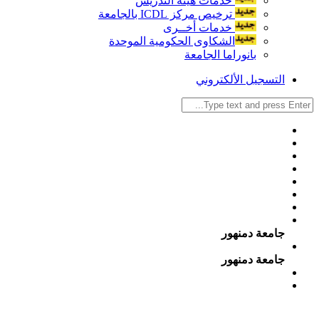
خدمات هيئة التدريس
ترخيص مركز ICDL بالجامعة
خدمات أخــرى
الشكاوى الحكومية الموحدة
بانوراما الجامعة
التسجيل الألكتروني
جامعة دمنهور
جامعة دمنهور