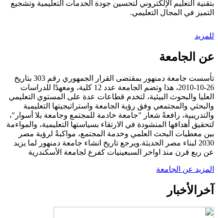
بتقنية التعليم الإلكتروني لتحسين جودة الخدمات التعليمية وتشجيع
التميز في المجال التعليمي.
للمزيد
عن الجامعة
تأسست جامعة دمنهور بمقتضى القرار الجمهوري رقم 303 بتاريخ
26-10-2010، هذا وتضم الجامعة عدد 12 كلية، ومعهدًا للدراسات
العليا والبحوث البيئية، لتخدم قطاعات عدة على المستوي التعليمي
والبحثي والمجتمعي وفق رؤية الجامعة واستراتيجيتها التعليمية
والتدريبية، رافعةً شعار "جامعة خادمة للمجتمع وجامعة بلا أسوار"،
لتحقيق أهدافها المنشودة في الارتقاء بسياستها التعليمية، والمواءمة
بين معطيات البحث العلمي وخدمة المجتمع، مواكبةً لرؤية مصر
2030 لبناء مصر الحديثة.ويرجع تاريخ انشاء جامعة دمنهور لما يزيد
عن ربع قرن منذ اواخر السبعينيات كفرع لجامعة الأسكندرية
المزيد عن الجامعة
آخر
الأخبار