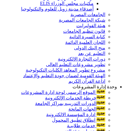
مكتبات مجلس الوزراء ELIS
أصدقاء مدينة زويل للعلوم والتكنولوجيا
الجامعات المصرية
شبكة الجامعات المصرية
هيئة الفولبرايت
قانون تنظيم الجامعات
كتابة السيرة الذاتية
اللجان العلمية الدائمة
منح البنك الدولى
التعليم عن بعد
دورات التجارة الإلكترونية
تطوير مشروعات التعليم العالى
مشروع تطوير المعاهد الكليات التكنولوجية
الهيئة القومية لضمان جودة التعليم والإعتماد
إذاعة القرآن الكريم
وحدة إدارة المشروعات
الموقع الرسمى لوحة إدارة المشروعات
خريطة الخدمات الإلكترونية
الدورات التدريبيه بمراكز الجامعة
الجهات المانحة
إدارة المؤسسة الالكترونية
إنطلاق تطبيق المحمول
خدمات طلابيـة