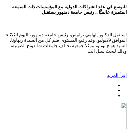
للتوسع في عقد الشراكات الدولية مع المؤسسات ذات السمعة
المتميزة عالميًّا .. رئيس جامعة دمنهور يستقبل
استقبل الدكتور إلهامي ترابيس، رئيس جامعة دمنهور، اليوم الثلاثاء
الموافق 29يوليو، وفد رفيع المستوى ضم كل من السيدة زيهاونا،
السيد هونج بوتاو، ممثلا جمعية تحالف جامعات شاندونج الصينية،
وذلك لبحث سبل الت
إقرأ المزيد