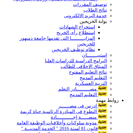
توصيف المقررات
نتائج الطلاب
خدمة البريد الالكترونى
بوابة الخريجين
إستخراج الشهادات
إستطلاع رأى الخريج
المزايـــــــــا التى تقدمها جامعة دمنهور
للخريجين
نظام توظيف الخريجين
إستبيـــــــان
البرامج الدراسية للدراسات العليا
الميثاق الاخلاقى للطالب
نتائج التعليم المفتوح
التعليم المدمج
التربية العسكرية
مصـــــــــادر التعلم
التعليم المدمج
روابط مهمة
إدرس فى مصــــــر
التطوع فى المبادرة الرئاسية حياة كريمة
منصـــــة إجـــــــــــادة
مدونة سلوكيات وأخلاقيات الوظيفة العامة
قانون 81 لسنة 2016 " الخدمة المدنيــة "