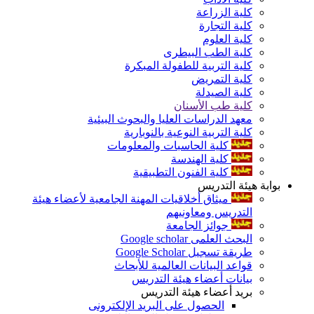
كلية الزراعة
كلية التجارة
كلية العلوم
كلية الطب البيطرى
كلية التربية للطفولة المبكرة
كلية التمريض
كلية الصيدلة
كلية طب الأسنان
معهد الدراسات العليا والبحوث البيئية
كلية التربية النوعية بالنوبارية
كلية الحاسبات والمعلومات
كلية الهندسة
كلية الفنون التطبيقية
بوابة هيئة التدريس
ميثاق أخلاقيات المهنة الجامعية لأعضاء هيئة
التدريس ومعاونيهم
جوائز الجامعة
البحث العلمى Google scholar
طريقة تسجيل Google Scholar
قواعد البيانات العالمية للأبحاث
بيانات أعضاء هيئة التدريس
بريد أعضاء هيئة التدريس
الحصول على البريد الإلكترونى