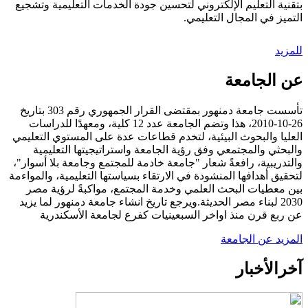
بتقنية التعليم الإلكتروني لتحسين جودة الخدمات التعليمية وتشجيع
التميز في المجال التعليمي.
للمزيد
عن الجامعة
تأسست جامعة دمنهور بمقتضى القرار الجمهوري رقم 303 بتاريخ
26-10-2010، هذا وتضم الجامعة عدد 12 كلية، ومعهدًا للدراسات
العليا والبحوث البيئية، لتخدم قطاعات عدة على المستوي التعليمي
والبحثي والمجتمعي وفق رؤية الجامعة واستراتيجيتها التعليمية
والتدريبية، رافعةً شعار "جامعة خادمة للمجتمع وجامعة بلا أسوار"،
لتحقيق أهدافها المنشودة في الارتقاء بسياستها التعليمية، والمواءمة
بين معطيات البحث العلمي وخدمة المجتمع، مواكبةً لرؤية مصر
2030 لبناء مصر الحديثة.ويرجع تاريخ انشاء جامعة دمنهور لما يزيد
عن ربع قرن منذ اواخر السبعينيات كفرع لجامعة الأسكندرية
المزيد عن الجامعة
آخر
الأخبار