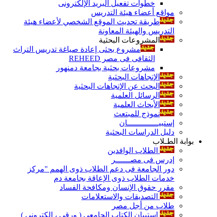
خطوات تفعيل البريد الإلكترونى
مواقع أعضاء هيئة التدريس
طريقة تحديث الموقع الشخصي لأعضاء هيئة
التدريس والهيئة المعاونة
المشروعات البحثية
مشروع بحثى إعادة صياغة تدريس التراث
الثقافى فى مصر REHEED
مشروعات بحثية بجامعة دمنهور
الإتجاهات البحثية
البحث عن الإتجاهات البحثية
الرسائل العلمية
الأبحاث العلمية
نموذج للمبتعث
إستبيـــــــــــــان
دليل الدراسات البحثية
بوابة الطـلاب
الطلاب الوافدين
إدرس فى مصــــــر
دور الجامعة فى دعم الطلاب ذوى الهمم "مركز
خدمات الطلاب ذوى الإعاقة بجامعة دم
مقرر حقوق الإنسان ومكافحة الفساد
التصديقات والاستعلامات
طلاب من أجل مصر
إستبيان الكتاب الجامعي ( ورقي ، إلكتروني )