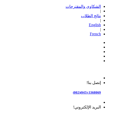
الشكاوى والمقترحات
|
نتائج الطلاب
|
English
|
French
إتصل بنا!
3368069-(045)(002)
البريد الإلكتروني!