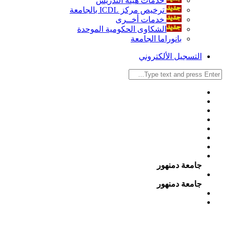
خدمات هيئة التدريس
ترخيص مركز ICDL بالجامعة
خدمات أخــرى
الشكاوى الحكومية الموحدة
بانوراما الجامعة
التسجيل الألكتروني
جامعة دمنهور
جامعة دمنهور