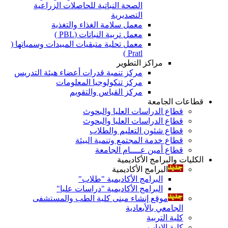
الصحة النباتية للحاصلات الزراعية
التصديرية
معمل سلامة الغذاء والتغذية
معمل تربية النباتات (PBL )
معمل تحلية متبقيات المبيدات وسمياتها (
Pratl )
مراكز التطوير
مركز تنمية قدرات أعضاء هيئة التدريس
مركز تنكولوجيا المعلومات
مركز القياس والتقويم
قطاعات الجامعة
قطاع الدراسات العليا والبحوث
قطاع الدراسات العليا والبحوث
قطاع شئون التعليم والطلاب
قطاع خدمة المجتمع وتنمية البيئة
قطاع أمين عــــام الجامعة
الكليات والبرامج الأكاديمية
البرامج الأكاديمية
البرامج الأكاديمية "طلاب"
البرامج الأكاديمية "دراسات عليا"
موقع إنشاء مبنى كلية الطب والمستشفى
الجامعي بالأبعادية
كلية التربية
كلية الاداب