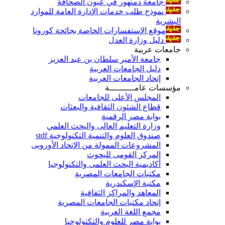
جامعة دمنهور في عيون الصحافة
نموذج طلب خدمات الإدارة العامة للموارد
البشرية
موقع الإستفسارات الخاصة بجائحة كورونا
دليل وزارة العدل
جامعات عربية
جامعة الأمير سلطان بن عبد العزيز
دليل الجامعات العربية
إتحاد الجامعات العربية
مؤسسات عامــــــــــة
المجلس الأعلى للجامعات
قطاع الشئون الثقافية والبعثات
بوابة مصر الرقمية
وزارة التعليم العالى والبحث العلمي
صندوق العلوم والتنمية التكنولوجية stdf
المشروعات الممولة من الإتحاد الأوروبى
المركز القومى للبحوث
أكاديمية البحث العلمى والتكنولوجيا
مكتبات الجامعات المصرية
مكتبة الإسكندرية
المعاهد والمراكز الثقافية
إتحاد مكتبات الجامعات المصرية
مجمع اللغة العربية
بوابة مصر للعلوم والتكتولوجيا