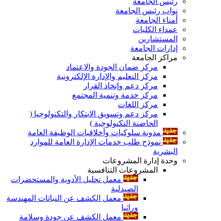
رئيس الجامعة
نواب رئيس الجامعة
أمناء الجامعة
عمداء الكليات
المستشارين
إدارات الجامعة
مراكز الجامعة
مركز ضمان الجودة والاعتماد
مركز التعليم والإدارة الإلكترونية
مركز دعم وإتخاذ القرار
مركز خدمة وتنمية المجتمع
مركز اللغات
مركز دعم وتسويق الإبتكار والتكنولوجيا (
الحاضنة التكنولوجية )
مدونة سلوكيات وأخلاقيات الوظيفة العامة
نموذج طلب خدمات الإدارة العامة للموارد
البشرية
وحدة إدارة المشروعات
المشروعات التنافسية
معمل تحليل الأدوية والمستحضرات
الصيدلية
معمل الكشف عن النباتات المهندسة
وراثيا
معمل الكشف عن جودة وسلامة