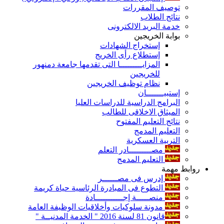
توصيف المقررات
نتائج الطلاب
خدمة البريد الالكترونى
بوابة الخريجين
إستخراج الشهادات
إستطلاع رأى الخريج
المزايـــــــــا التى تقدمها جامعة دمنهور
للخريجين
نظام توظيف الخريجين
إستبيـــــــان
البرامج الدراسية للدراسات العليا
الميثاق الاخلاقى للطالب
نتائج التعليم المفتوح
التعليم المدمج
التربية العسكرية
مصـــــــــادر التعلم
التعليم المدمج
روابط مهمة
إدرس فى مصــــــر
التطوع فى المبادرة الرئاسية حياة كريمة
منصـــــة إجـــــــــــادة
مدونة سلوكيات وأخلاقيات الوظيفة العامة
قانون 81 لسنة 2016 " الخدمة المدنيــة "