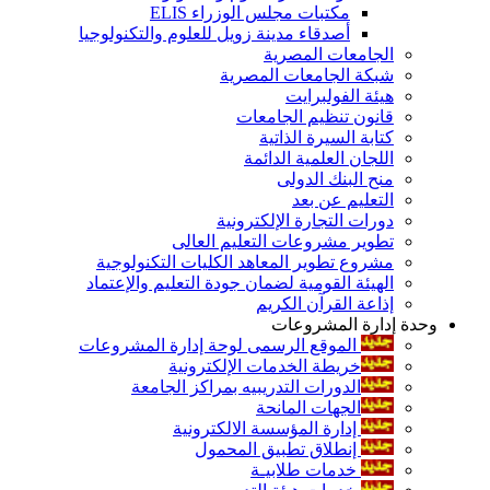
مكتبات مجلس الوزراء ELIS
أصدقاء مدينة زويل للعلوم والتكنولوجيا
الجامعات المصرية
شبكة الجامعات المصرية
هيئة الفولبرايت
قانون تنظيم الجامعات
كتابة السيرة الذاتية
اللجان العلمية الدائمة
منح البنك الدولى
التعليم عن بعد
دورات التجارة الإلكترونية
تطوير مشروعات التعليم العالى
مشروع تطوير المعاهد الكليات التكنولوجية
الهيئة القومية لضمان جودة التعليم والإعتماد
إذاعة القرآن الكريم
وحدة إدارة المشروعات
الموقع الرسمى لوحة إدارة المشروعات
خريطة الخدمات الإلكترونية
الدورات التدريبيه بمراكز الجامعة
الجهات المانحة
إدارة المؤسسة الالكترونية
إنطلاق تطبيق المحمول
خدمات طلابيـة