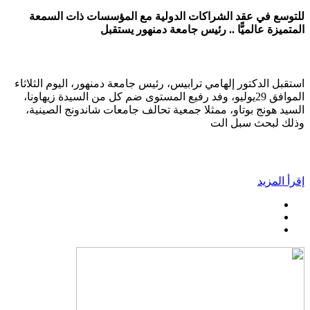
للتوسع في عقد الشراكات الدولية مع المؤسسات ذات السمعة
المتميزة عالميًّا .. رئيس جامعة دمنهور يستقبل
استقبل الدكتور إلهامي ترابيس، رئيس جامعة دمنهور، اليوم الثلاثاء
الموافق 29يوليو، وفد رفيع المستوى ضم كل من السيدة زيهاونا،
السيد هونج بوتاو، ممثلا جمعية تحالف جامعات شاندونج الصينية،
وذلك لبحث سبل الت
إقرأ المزيد