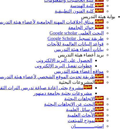
كلية الحاسبات والمعلومات
كلية الهندسة
كلية الفنون التطبيقية
بوابة هيئة التدريس
ميثاق أخلاقيات المهنة الجامعية لأعضاء هيئة التدري
جوائز الجامعة
البحث العلمى Google scholar
طريقة تسجيل Google Scholar
قواعد البيانات العالمية للأبحاث
بيانات أعضاء هيئة التدريس
بريد أعضاء هيئة التدريس
الحصول على البريد الإلكترونى
خطوات تفعيل البريد الإلكترونى
مواقع أعضاء هيئة التدريس
طريقة تحديث الموقع الشخصي لأعضاء هيئة التدريس و
المشروعات البحثية
مشروع بحثى إعادة صياغة تدريس التراث الثقافى 
مشروعات بحثية بجامعة دمنهور
الإتجاهات البحثية
البحث عن الإتجاهات البحثية
الرسائل العلمية
الأبحاث العلمية
نموذج للمبتعث
إستبيـــــــــــــان