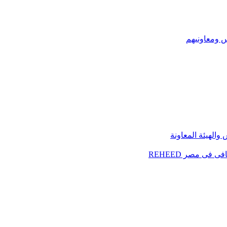
س ومعاونيهم
الهيئة المعاونة
فى مصر REHEED