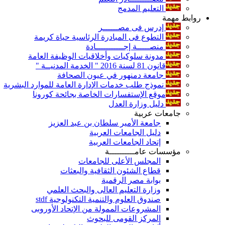
التعليم المدمج
روابط مهمة
إدرس فى مصــــــر
التطوع فى المبادرة الرئاسية حياة كريمة
منصـــــة إجـــــــــــادة
مدونة سلوكيات وأخلاقيات الوظيفة العامة
قانون 81 لسنة 2016 " الخدمة المدنيــة "
جامعة دمنهور في عيون الصحافة
نموذج طلب خدمات الإدارة العامة للموارد البشرية
موقع الإستفسارات الخاصة بجائحة كورونا
دليل وزارة العدل
جامعات عربية
جامعة الأمير سلطان بن عبد العزيز
دليل الجامعات العربية
إتحاد الجامعات العربية
مؤسسات عامــــــــــة
المجلس الأعلى للجامعات
قطاع الشئون الثقافية والبعثات
بوابة مصر الرقمية
وزارة التعليم العالى والبحث العلمي
صندوق العلوم والتنمية التكنولوجية stdf
المشروعات الممولة من الإتحاد الأوروبى
المركز القومى للبحوث