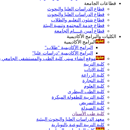
قطاعات الجامعة
قطاع الدراسات العليا والبحوث
قطاع الدراسات العليا والبحوث
قطاع شئون التعليم والطلاب
قطاع خدمة المجتمع وتنمية البيئة
قطاع أمين عــــام الجامعة
الكليات والبرامج الأكاديمية
البرامج الأكاديمية
البرامج الأكاديمية "طلاب"
البرامج الأكاديمية "دراسات عليا"
موقع إنشاء مبنى كلية الطب والمستشفى الجامعي بال
كلية التربية
كلية الاداب
كلية الزراعة
كلية التجارة
كلية العلوم
كلية الطب البيطرى
كلية التربية للطفولة المبكرة
كلية التمريض
كلية الصيدلة
كلية طب الأسنان
معهد الدراسات العليا والبحوث البيئية
كلية التربية النوعية بالنوبارية