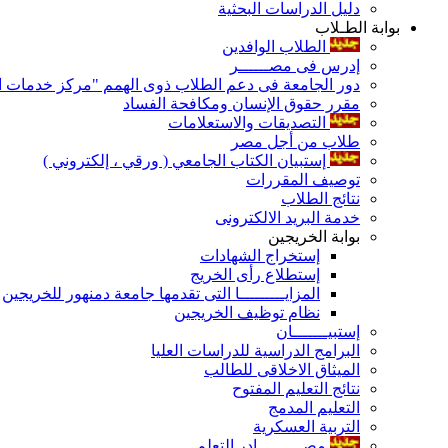
دليل الدراسات البحثية
بوابة الطـلاب
الطلاب الوافدين
إدرس فى مصــــــر
دور الجامعة فى دعم الطلاب ذوى الهمم "مركز خدمات ال
مقرر حقوق الإنسان ومكافحة الفساد
التصديقات والاستعلامات
طلاب من أجل مصر
إستبيان الكتاب الجامعي ( ورقي ، إلكتروني )
توصيف المقررات
نتائج الطلاب
خدمة البريد الالكترونى
بوابة الخريجين
إستخراج الشهادات
إستطلاع رأى الخريج
المزايـــــــــا التى تقدمها جامعة دمنهور للخريجين
نظام توظيف الخريجين
إستبيـــــــان
البرامج الدراسية للدراسات العليا
الميثاق الاخلاقى للطالب
نتائج التعليم المفتوح
التعليم المدمج
التربية العسكرية
مصـــــــــادر التعلم