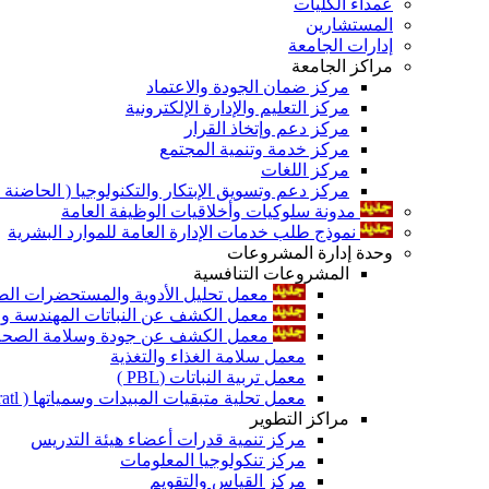
عمداء الكليات
المستشارين
إدارات الجامعة
مراكز الجامعة
مركز ضمان الجودة والاعتماد
مركز التعليم والإدارة الإلكترونية
مركز دعم وإتخاذ القرار
مركز خدمة وتنمية المجتمع
مركز اللغات
مركز دعم وتسويق الإبتكار والتكنولوجيا ( الحاضنة ا
مدونة سلوكيات وأخلاقيات الوظيفة العامة
نموذج طلب خدمات الإدارة العامة للموارد البشرية
وحدة إدارة المشروعات
المشروعات التنافسية
معمل تحليل الأدوية والمستحضرات الص
معمل الكشف عن النباتات المهندسة ورا
معمل الكشف عن جودة وسلامة الصحة الن
معمل سلامة الغذاء والتغذية
معمل تربية النباتات (PBL )
معمل تحلية متبقيات المبيدات وسمياتها ( Pratl )
مراكز التطوير
مركز تنمية قدرات أعضاء هيئة التدريس
مركز تنكولوجيا المعلومات
مركز القياس والتقويم