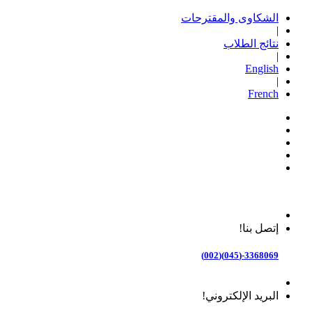
الشكاوى والمقترحات
|
نتائج الطلاب
|
English
|
French
إتصل بنا!
3368069-(045)(002)
البريد الإلكتروني!